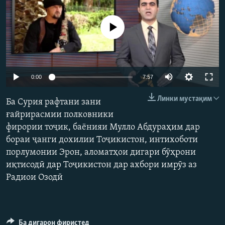
ГУЗОРИШҲОИ РАДИОӢ
Русский
Феълан кор намекунад
ПАЙГИРӢ КУНЕД
0:00
7:57
Линки мустақим
Ба Сурия рафтани зани
Ҳамаи сомонаҳои RFE/RL
ғайрирасмии полковники
фирории тоҷик, баёнияи Мулло Абдураҳим дар
бораи ҷанги дохилии Тоҷикистон, интихоботи
порлумонии Эрон, аломатҳои дигари бӯҳрони
иқтисодӣ дар Тоҷикистон дар ахбори имрӯз аз
Радиои Озодӣ
Ба дигарон фиристед