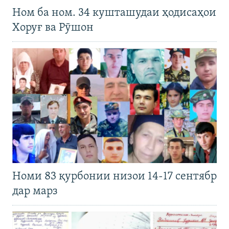
Ном ба ном. 34 кушташудаи ҳодисаҳои
Хоруғ ва Рӯшон
Номи 83 қурбонии низои 14-17 сентябр
дар марз