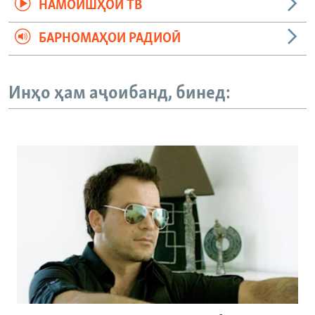
НАМОИШҲОИ ТВ
БАРНОМАҲОИ РАДИОӢ
Инҳо ҳам аҷоибанд, бинед: