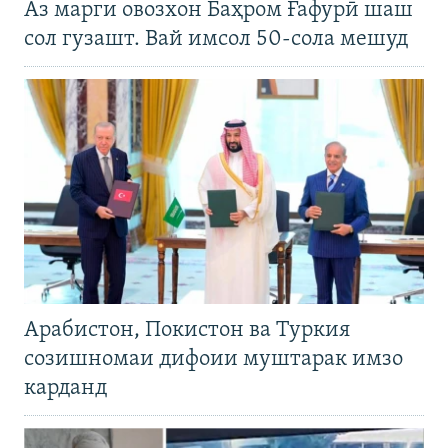
Аз марги овозхон Баҳром Ғафурӣ шаш
сол гузашт. Вай имсол 50-сола мешуд
Арабистон, Покистон ва Туркия
созишномаи дифоии муштарак имзо
карданд