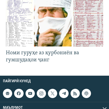
Номи гуруҳе аз қурбониён ва
гумшудаҳои ҷанг
ПАЙГИРӢ КУНЕД
МАЪЛУМОТ