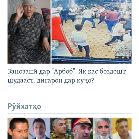
Занозанӣ дар "Арбоб". Як кас боздошт
шудааст, дигарон дар куҷо?
Рӯйхатҳо