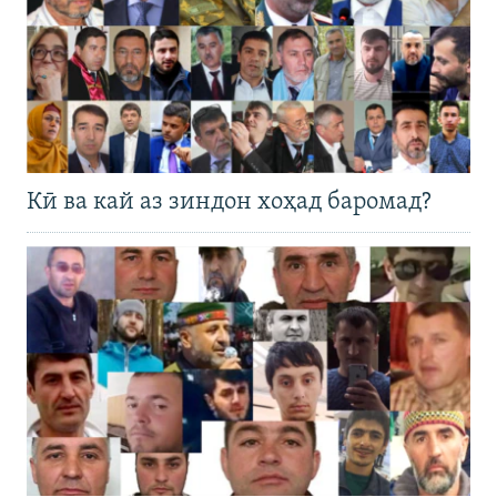
Кӣ ва кай аз зиндон хоҳад баромад?