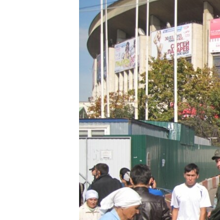
ГУЗОРИШҲОИ РАДИОӢ