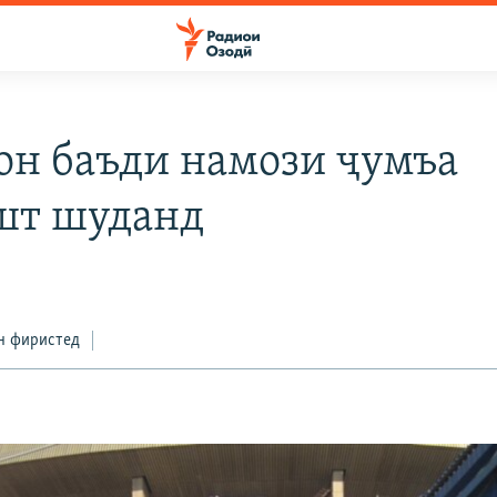
он баъди намози ҷумъа
шт шуданд
н фиристед