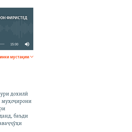
РОН ФИРИСТЕД
15:00
инки мустақим
ФИРИСТЕД
мури дохилӣ
ӣ муҳоҷирони
ри
данд, баъди
таваҷҷӯҳи