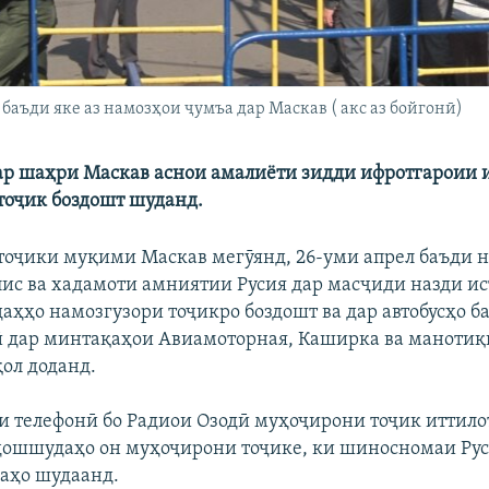
аъди яке аз намозҳои ҷумъа дар Маскав ( акс аз бойгонӣ)
ар шаҳри Маскав аснои амалиёти зидди ифротгароии 
тоҷик боздошт шуданд.
оҷики муқими Маскав мегӯянд, 26-уми апрел баъди 
ис ва хадамоти амниятии Русия дар масҷиди назди и
даҳҳо намозгузори тоҷикро боздошт ва дар автобусҳо б
 дар минтақаҳои Авиамоторная, Каширка ва манотиқ
ол доданд.
ти телефонӣ бо Радиои Озодӣ муҳоҷирони тоҷик иттило
дошшудаҳо он муҳоҷирони тоҷике, ки шиносномаи Рус
раҳо шудаанд.