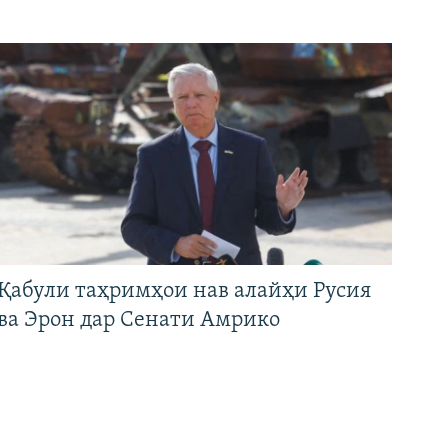
Қабули таҳримҳои нав алайҳи Русия
ва Эрон дар Сенати Амрико