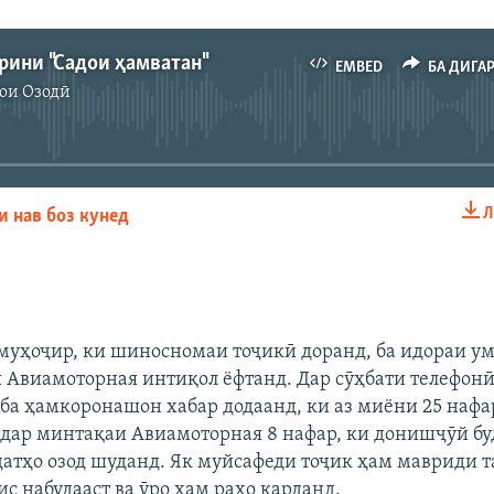
рини "Садои ҳамватан"
EMBED
БА ДИГА
ои Озодӣ
Феълан кор намекунад
Л
и нав боз кунед
EMBED
БА ДИГАРОН 
муҳоҷир, ки шиносномаи тоҷикӣ доранд, ба идораи у
 Авиамоторная интиқол ёфтанд. Дар сӯҳбати телефон
ба ҳамкоронашон хабар додаанд, ки аз миёни 25 нафа
дар минтақаи Авиамоторная 8 нафар, ки донишҷӯй бу
атҳо озод шуданд. Як муйсафеди тоҷик ҳам мавриди 
с набудааст ва ӯро ҳам раҳо карданд.