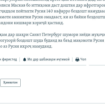
олиси Маскав бо иттиҳоми даст доштан дар ифротгаро
асҷидҳои пойтахти Русия 140 нафарро боздошт намудаас
амоти амниятии Русия омадааст, ки аз байни боздошт
андони кишвари хориҷӣ ҳастанд.
ҳам дар шаҳри Санкт Петербург шумори зиёди муҳоҷ
згузорӣ боздошт шуда буданд ва баъд мақомоти Руси
о аз Русия ихроҷ намуданд.
н фиристед
Мо дар шабакаҳои иҷтимоӣ
Чоп
Ҳамватан