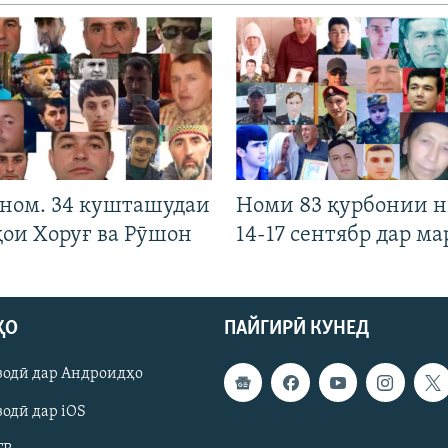
 ном. 34 кушташудаи
Номи 83 қурбонии 
ҳои Хоруғ ва Рӯшон
14-17 сентябр дар ма
ҲО
ПАЙГИРӢ КУНЕД
зодӣ дар Андроидҳо
одӣ дар iOS