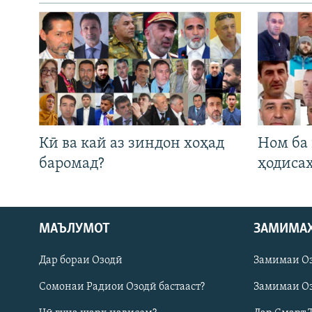
Кӣ ва кай аз зиндон хоҳад
Ном ба
баромад?
ҳодиса
Русский
МАЪЛУМОТ
ЗАМИМА
Дар бораи Озодӣ
Замимаи О
ПАЙГИРӢ КУНЕД
Сомонаи Радиои Озодӣ бастааст?
Замимаи Оз