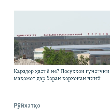
Қарздор ҳаст ё не? Посухҳои гуногуни
мақомот дар бораи корхонаи чинӣ
Рӯйхатҳо