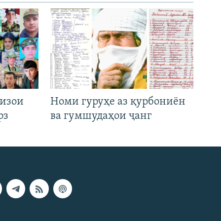
низои
Номи гуруҳе аз қурбониён
рз
ва гумшудаҳои ҷанг