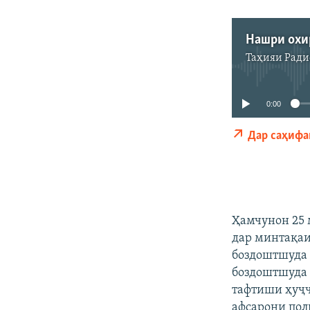
Нашри охи
Таҳияи
Ради
0:00
Дар саҳифа
Ҳамчунон 25 
дар минтақаи
боздоштшуда 
боздоштшуда 
тафтиши ҳуҷҷ
афсарони поли