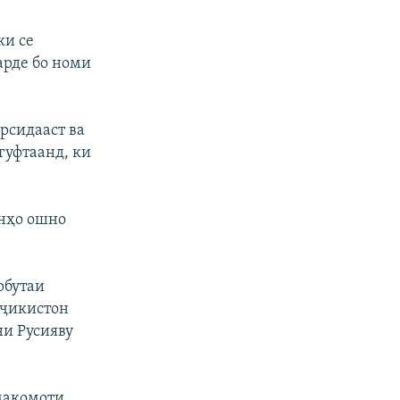
ки се
арде бо номи
урсидааст ва
гуфтаанд, ки
онҳо ошно
рбутаи
оҷикистон
ни Русияву
 мақомоти