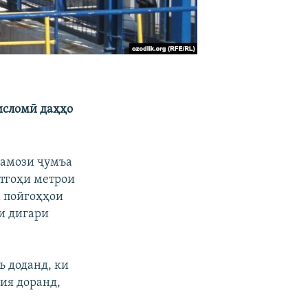
исломӣ даҳҳо
намози ҷумъа
стгоҳи метрои
а пойгоҳҳои
и дигари
ъ доданд, ки
ия доранд,