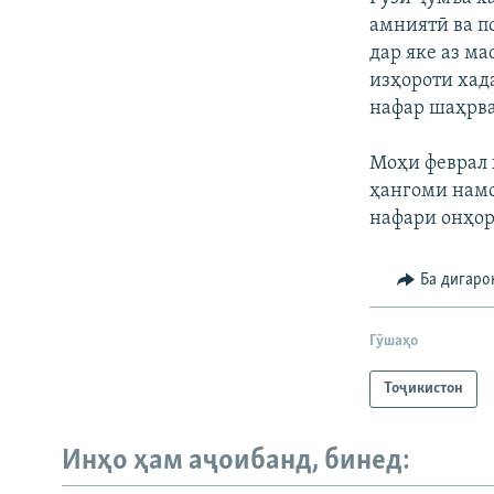
амниятӣ ва п
дар яке аз м
изҳороти хад
нафар шаҳрв
Моҳи феврал 
ҳангоми намо
нафари онҳор
Ба дигаро
Гӯшаҳо
Тоҷикистон
Инҳо ҳам аҷоибанд, бинед: