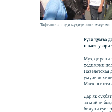
Тафтиши асноди муҳоҷирони мусулмон б
Рӯзи ҷумъа д
намозгузори 
Муҳоҷирони т
ходимони пол
Павелетская 
умури дохилӣ
Маскав интиқ
Дар як сӯҳба
аз миёни боз
бидуни суол 