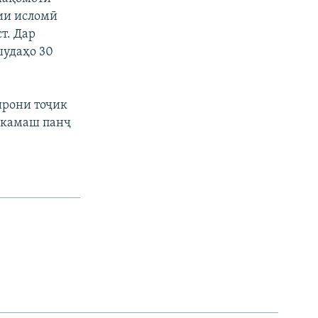
ии исломӣ
т. Дар
шудаҳо 30
ирони тоҷик
я камаш панҷ