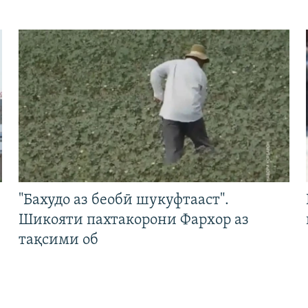
"Бахудо аз беобӣ шукуфтааст".
Шикояти пахтакорони Фархор аз
тақсими об