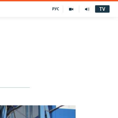
TV
РУС