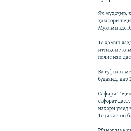
Як муҳоҷир, к
ҳамкори тоҷи
Муҳаммадсабу
То ҳамин лаҳз
иттиҳоме ҳам
полис изи дас
Ба гуфти ҳам
будаанд, дар
Сафири Тоҷик
сафорат даст
изҳори умед 
Тоҷикистон ба
Рӯзи ҷумъа х