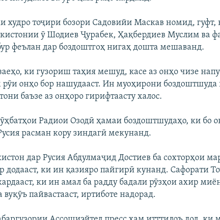
и худро тоҷири бозори Садовийи Маскав номид, гуфт, 
кистонии ӯ Шодиев Ҷурабек, Ҳақбердиев Муслим ва ф
р феълан дар боздоштгоҳ нигаҳ дошта мешаванд.
аеҳо, ки гузориш таҳия мешуд, касе аз онҳо чизе нап
 рӯи онҳо бор нашудааст. Ин муоҳирони боздоштшуда 
тони баъзе аз онҳоро гирифтаасту халос.
сӯҳбатҳои Радиои Озодӣ ҳамаи боздоштшудаҳо, ки бо 
 Русия расман кору зиндагӣ мекунанд.
истон дар Русия Абдулмаҷид Достиев ба сохторҳои ма
ур додааст, ки ин қазияро пайгирӣ кунанд. Сафорати Т
кардааст, ки ин амал ба радду бадали рӯзҳои ахир миё
 вуқӯъ пайвастааст, иртиботе надорад.
абаргузории Ассошиэйтед пресс ҳам итттилоъ дод, ки