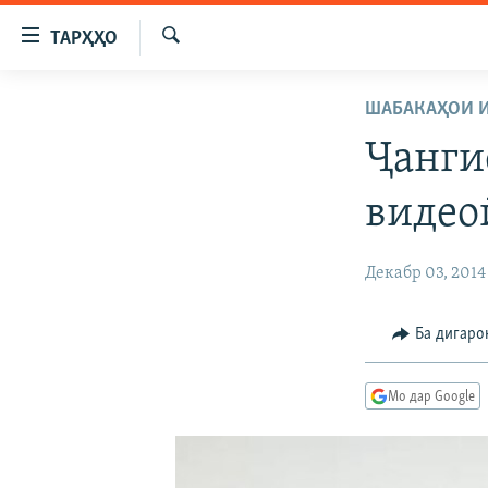
Пайвандҳои
ТАРҲҲО
дастрасӣ
Ҷустуҷӯ
Ҷаҳиш
ГӮШАҲО
ШАБАКАҲОИ 
ба
ГАПИ ОЗОД
СИЁСАТ
мояи
Ҷанги
аслӣ
РӮЗГОРИ МУҲОҶИР
ИҚТИСОД
Ҷаҳиш
видео
САЛОМ, ХОҲАР
ҶОМЕА
ба
феҳристи
ТАҲҚИҚОТ
ҚАЗИЯИ "КРОКУС"
Декабр 03, 2014
аслӣ
ҶАНГ ДАР УКРАИНА
ОСИЁИ МАРКАЗӢ
Ҷаҳиш
ба
НАЗАРИ МАРДУМ
ФАРҲАНГ
Ба дигаро
ҷустор
ЧАНДРАСОНАӢ
МЕҲМОНИ ОЗОДӢ
БЛОГИСТОН
Мо дар Google
РӮЙХАТҲО
ВАРЗИШ
ОЗОДӢ ОНЛАЙН
ВИДЕО
КИТОБҲОИ ОЗОДӢ
НИГОРИСТОН