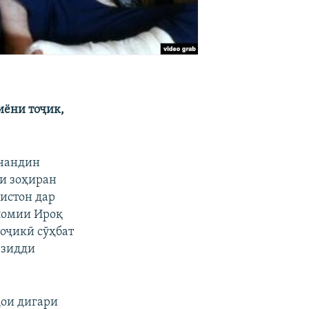
иёни тоҷик,
 чандин
ки зоҳиран
истон дар
ломии Ироқ
тоҷикӣ сӯҳбат
 зидди
ҳои дигари