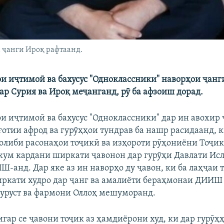
а ҷанги Ироқ рафтаанд.
и иҷтимоӣ ва бахусус "Одноклассники" наворҳои ҷанг
ар Сурия ва Ироқ меҷанганд, рӯ ба афзоиш дорад.
и иҷтимоӣ ва бахусус "Одноклассники" дар ин авохир
ғотии афрод ва гурӯҳҳои тундрав ба нашр расидаанд, 
толиби расонаҳои тоҷикӣ ва изҳороти рӯҳониёни Тоҷик
ум кардани ширкати ҷавонон дар гурӯҳи Давлати Ис
-анд. Дар яке аз ин наворҳо ду ҷавон, ки ба лаҳҷаи 
ркати худро дар ҷанг ва амалиёти бераҳмонаи ДИИШ
уруст ва фармони Оллоҳ мешуморанд.
игар се ҷавони тоҷик аз ҳамдиёрони худ, ки дар гурӯҳ