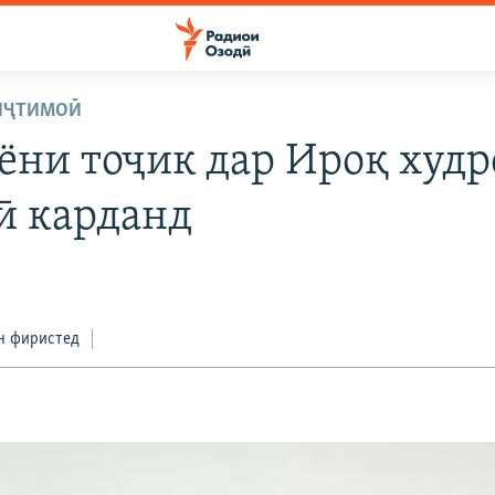
ИҶТИМОӢ
ёни тоҷик дар Ироқ худр
ӣ карданд
н фиристед