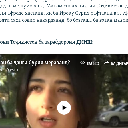
од намешуморанд. Мақомоти амниятии Тоҷикистон д
ни афроде ҳастанд, ки ба Ироқу Сурия рафтаанд ва гуф
ояти сахт содир накардаанд, бо бозгашт ба ватан мавр
они Тоҷикистон ба тарафдорони ДИИШ:
он ба ҷанги Сурия мераванд?
EMBED
БА ДИГА
ои Озодӣ
Феълан кор намекунад