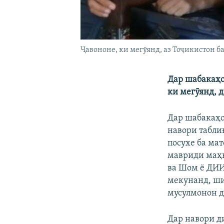
Ҷавононе, ки мегӯянд, аз Тоҷикистон б
Дар шабакаҳо
ки мегӯянд, д
Дар шабакаҳо
навори табли
посухе ба ма
мавриди маҳк
ва Шом ё ДИИШ
мекунанд, ши
мусулмонон д
Дар навори д