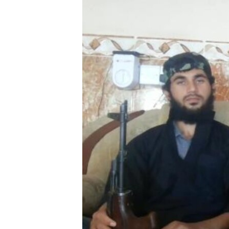
ГУЗОРИШҲОИ РАДИОӢ