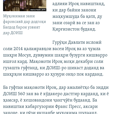
адлияи Ироқ навиштанд,
ки дар байни занони
Муҳокимаи зани
маҳкумшуда ба қатл, ду
фаронсавӣ дар додгоҳи
зани озарӣ ва се зан аз
Бағдод барои узвият
Қирғизистон буданд.
дар ДОИШ
Гурӯҳи Давлати исломӣ
соли 2014 қаламравҳои васеи Ироқ ва аз ҷумла
шаҳри Мосул, дуввумин шаҳри бузурги кишварро
ишғол кард. Мақомоти Ироқ моҳи декабри соли
гузашта гуфтанд, ки ДОИШ-ро шикаст доданд ва
шаҳрҳои кишварро аз ҳузури онҳо пок карданд.
Ба гуфтаи мақомоти Ироқ, дар амалиётҳо ба зидди
ДОИШ 560 зан ва ё кӯдакеро дастгир карданд, ки ё
ҳамсар, ё хешовандони ҷангҷӯён будаанд. Ба
навиштаи хабаргузории Франс Пресс, аксари
заноне, ки рӯзи якшанбе муҳокима шудаанд,