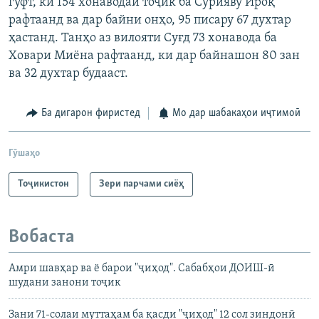
гуфт, ки 154 хонаводаи тоҷик ба Сурияву Ироқ
рафтаанд ва дар байни онҳо, 95 писару 67 духтар
ҳастанд. Танҳо аз вилояти Суғд 73 хонавода ба
Ховари Миёна рафтаанд, ки дар байнашон 80 зан
ва 32 духтар будааст.
Ба дигарон фиристед
Мо дар шабакаҳои иҷтимоӣ
Гӯшаҳо
Тоҷикистон
Зери парчами сиёҳ
Вобаста
Амри шавҳар ва ё барои "ҷиҳод". Сабабҳои ДОИШ-ӣ
шудани занони тоҷик
Зани 71-солаи муттаҳам ба қасди "ҷиҳод" 12 сол зиндонӣ