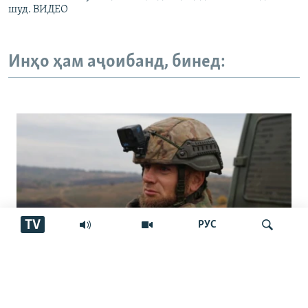
шуд. ВИДЕО
Инҳо ҳам аҷоибанд, бинед:
TV
РУС
"Аз ин ҷо бӯйи ҷасад меояд… Онҳоро
Ҷустуҷӯ
бояд аз ин дӯзах берун кашем"