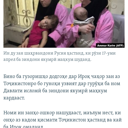
ГУЗОРИШҲОИ РАДИОӢ
Русский
ПАЙГИРӢ КУНЕД
Ин ду зан шаҳрвандони Русия ҳастанд, ки рӯзи 17-уми
апрел ба зиндони якумрӣ маҳкум шуданд.
Ҳамаи сомонаҳои RFE/RL
Бино ба гузоришҳо додгоҳе дар Ироқ чаҳор зан аз
Тоҷикистонро бо гуноҳи узвият дар гурӯҳи ба ном
Давлати исломӣ ба зиндони якумрӣ маҳкум
кардааст.
Номи ин занҳо ошкор нашудааст, маълум нест, ки
онҳо аз кадом қисмати Тоҷикистон ҳастанд ва кай
ба Ироқ омаданд.