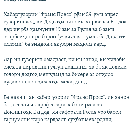
Хабаргузории "Франс Пресс" рӯзи 29-уми апрел
гузориш дод, ки Додгоҳи ҷиноии марказии Бағдод
дар ин рӯз ҳамчунин 19 зан аз Русия ва 6 зани
озарбойҷониро барои “узвият ва кӯмак ба Давлати
исломӣ” ба зиндони якумрӣ маҳкум кард.
Дар ин гузориш омадааст, ки ин занҳо, ки ҳиҷоби
сиёҳ ва пироҳани гулгун доштанд, як ба як дохили
толори додгоҳ мешуданд ва бисёре аз онҳоро
кӯдаконашон ҳамроҳӣ мекарданд.
Ба навиштаи хабаргузории “Франс Пресс”, ин занон
ба воситаи як профессори забони русӣ аз
Донишгоҳи Бағдод, ки сафорати Русия ӯро барои
тарҷумонӣ киро кардааст, сӯҳбат мекарданд.