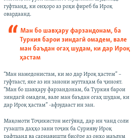
гуфтаанд, ки онҳоро аз роҳи фиреб ба Ироқ
овардаанд.
Ман бо шавҳару фарзандонам, ба
Туркия барои зиндагӣ омадем, вале
ман баъдан огаҳ шудам, ки дар Ироқ
ҳастам
“Ман намедонистам, ки мо дар Ироқ ҳастем” –
гуфтааст, яке аз ин занони муттаҳам ба ҷиноят.
“Ман бо шавҳару фарзандонам, ба Туркия барои
зиндагӣ омадем, вале ман баъдан огаҳ шудам, ки
дар Ироқ ҳастам” -афзудааст ин зан.
Мақомоти Тоҷикистон мегӯянд, дар ин чанд соли
гузашта даҳҳо зани тоҷик ба Сурияву Ироқ
рафтаанд ва сарнавишти бисёре аз онҳо маълум