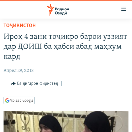
Пайвандҳои
дастрасӣ
Ҷаҳиш
ТОҶИКИСТОН
ба
ГӮШАҲО
Ироқ 4 зани тоҷикро барои узвият
мояи
ГАПИ ОЗОД
СИЁСАТ
аслӣ
дар ДОИШ ба ҳабси абад маҳкум
РӮЗГОРИ МУҲОҶИР
Ҷаҳиш
ИҚТИСОД
кард
ба
САЛОМ, ХОҲАР
ҶОМЕА
феҳристи
Апрел 29, 2018
ТАҲҚИҚОТ
ҚАЗИЯИ "КРОКУС"
аслӣ
Ҷаҳиш
Ба дигарон фиристед
ҶАНГ ДАР УКРАИНА
ОСИЁИ МАРКАЗӢ
ба
НАЗАРИ МАРДУМ
ФАРҲАНГ
ҷустор
Мо дар Google
ЧАНДРАСОНАӢ
МЕҲМОНИ ОЗОДӢ
БЛОГИСТОН
РӮЙХАТҲО
ВАРЗИШ
ОЗОДӢ ОНЛАЙН
ВИДЕО
КИТОБҲОИ ОЗОДӢ
НИГОРИСТОН