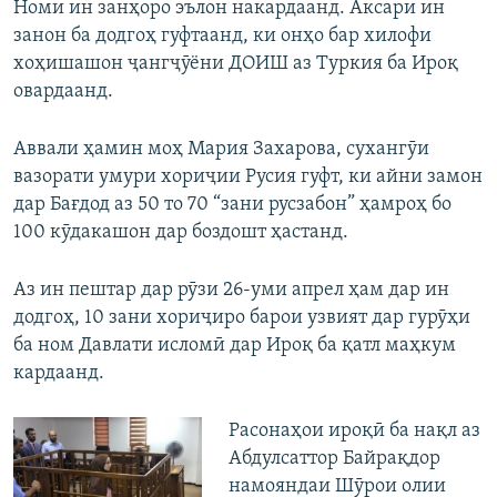
Номи ин занҳоро эълон накардаанд. Аксари ин
занон ба додгоҳ гуфтаанд, ки онҳо бар хилофи
хоҳишашон ҷангҷӯёни ДОИШ аз Туркия ба Ироқ
овардаанд.
Аввали ҳамин моҳ Мария Захарова, сухангӯи
вазорати умури хориҷии Русия гуфт, ки айни замон
дар Бағдод аз 50 то 70 “зани русзабон” ҳамроҳ бо
100 кӯдакашон дар боздошт ҳастанд.
Аз ин пештар дар рӯзи 26-уми апрел ҳам дар ин
додгоҳ, 10 зани хориҷиро барои узвият дар гурӯҳи
ба ном Давлати исломӣ дар Ироқ ба қатл маҳкум
кардаанд.
Расонаҳои ироқӣ ба нақл аз
Абдулсаттор Байрақдор
намояндаи Шӯрои олии