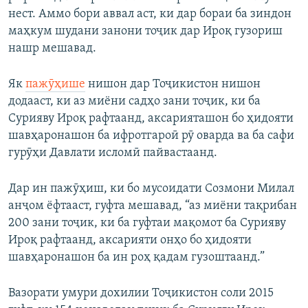
нест. Аммо бори аввал аст, ки дар бораи ба зиндон
маҳкум шудани занони тоҷик дар Ироқ гузориш
нашр мешавад.
Як
пажӯҳише
нишон дар Тоҷикистон нишон
додааст, ки аз миёни садҳо зани тоҷик, ки ба
Сурияву Ироқ рафтаанд, аксарияташон бо ҳидояти
шавҳаронашон ба ифротгароӣ рӯ оварда ва ба сафи
гурӯҳи Давлати исломӣ пайвастаанд.
Дар ин пажӯҳиш, ки бо мусоидати Созмони Милал
анҷом ёфтааст, гуфта мешавад, “аз миёни тақрибан
200 зани тоҷик, ки ба гуфтаи мақомот ба Сурияву
Ироқ рафтаанд, аксарияти онҳо бо ҳидояти
шавҳаронашон ба ин роҳ қадам гузоштаанд.”
Вазорати умури дохилии Тоҷикистон соли 2015