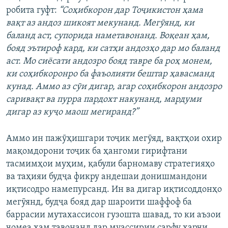
робита гуфт:
“Соҳибкорон дар Тоҷикистон ҳама
вақт аз андоз шикоят мекунанд. Мегӯянд, ки
баланд аст, супорида наметавонанд. Воқеан ҳам,
бояд эътироф кард, ки сатҳи андозҳо дар мо баланд
аст. Мо сиёсати андозро бояд тавре ба роҳ монем,
ки соҳибкоронро ба фаъолияти бештар ҳавасманд
кунад. Аммо аз сӯи дигар, агар соҳибкорон андозро
саривақт ва пурра пардохт накунанд, мардуми
дигар аз куҷо маош мегиранд?”
Аммо ин пажӯҳишгари тоҷик мегӯяд, вақтҳои охир
мақомдорони тоҷик ба ҳангоми гирифтани
тасмимҳои муҳим, қабули барномаву стратегияҳо
ва таҳияи будҷа фикру андешаи донишмандони
иқтисодро намепурсанд. Ин ва дигар иқтисоддонҳо
мегӯянд, будҷа бояд дар шароити шаффоф ба
баррасии мутахассисон гузошта шавад, то ки аъзои
ҷомеа ҳам тавонанд дар муассирии сарфу харҷи