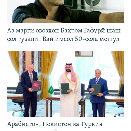
Аз марги овозхон Баҳром Ғафурӣ шаш
сол гузашт. Вай имсол 50-сола мешуд
Арабистон, Покистон ва Туркия