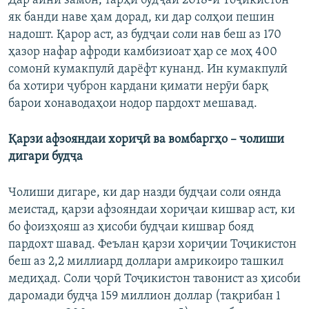
Дар айни замон, тарҳи будҷаи 2018-и Тоҷикистон
як банди наве ҳам дорад, ки дар солҳои пешин
надошт. Қарор аст, аз будҷаи соли нав беш аз 170
ҳазор нафар афроди камбизиоат ҳар се моҳ 400
сомонӣ кумакпулӣ дарёфт кунанд. Ин кумакпулӣ
ба хотири ҷуброн кардани қимати нерӯи барқ
барои хонаводаҳои нодор пардохт мешавад.
Қарзи афзояндаи хориҷӣ ва вомбаргҳо – чолиши
дигари будҷа
Чолиши дигаре, ки дар назди будҷаи соли оянда
меистад, қарзи афзояндаи хориҷаи кишвар аст, ки
бо фоизҳояш аз ҳисоби будҷаи кишвар бояд
пардохт шавад. Феълан қарзи хориҷии Тоҷикистон
беш аз 2,2 миллиард доллари амрикоиро ташкил
медиҳад. Соли ҷорӣ Тоҷикистон тавонист аз ҳисоби
даромади будҷа 159 миллион доллар (тақрибан 1