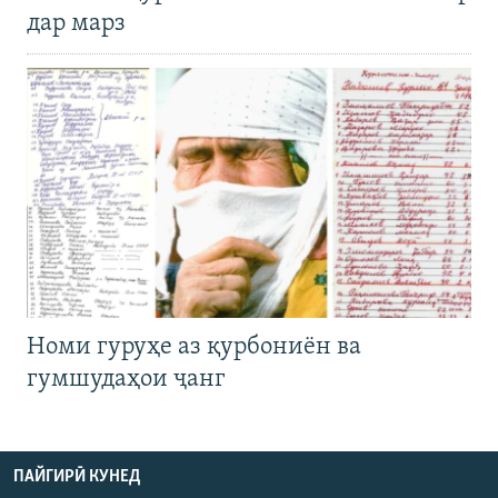
дар марз
Номи гуруҳе аз қурбониён ва
гумшудаҳои ҷанг
ПАЙГИРӢ КУНЕД