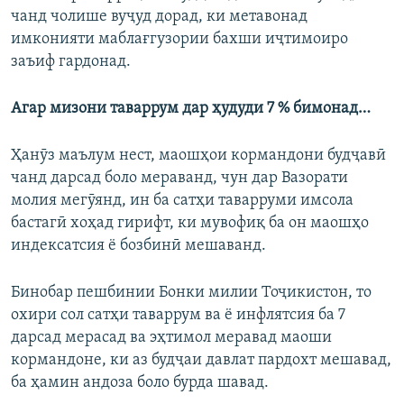
чанд чолише вуҷуд дорад, ки метавонад
имконияти маблағгузории бахши иҷтимоиро
заъиф гардонад.
Агар мизони таваррум дар ҳудуди 7 % бимонад…
Ҳанӯз маълум нест, маошҳои кормандони будҷавӣ
чанд дарсад боло мераванд, чун дар Вазорати
молия мегӯянд, ин ба сатҳи таварруми имсола
бастагӣ хоҳад гирифт, ки мувофиқ ба он маошҳо
индексатсия ё бозбинӣ мешаванд.
Бинобар пешбинии Бонки милии Тоҷикистон, то
охири сол сатҳи таваррум ва ё инфлятсия ба 7
дарсад мерасад ва эҳтимол меравад маоши
кормандоне, ки аз будҷаи давлат пардохт мешавад,
ба ҳамин андоза боло бурда шавад.