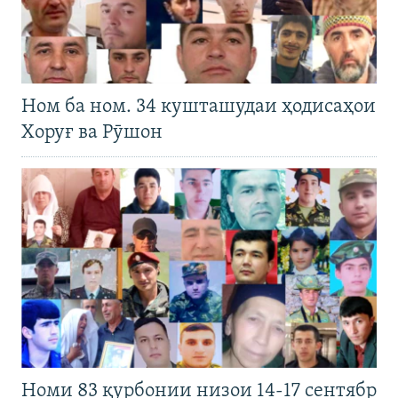
Ном ба ном. 34 кушташудаи ҳодисаҳои
Хоруғ ва Рӯшон
Номи 83 қурбонии низои 14-17 сентябр