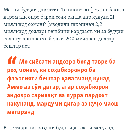
Матни будҷаи давлатии Тоҷикистон феълан бахши
даромади онро барои соли оянда дар ҳудуди 21
миллиард сомонӣ (муодили тахминан 2,2
миллиард доллар) пешбинӣ кардааст, ки аз будҷаи
соли гузашта каме беш аз 200 миллион доллар
бештар аст.
Мо сиёсати андозро бояд тавре ба
роҳ монем, ки соҳибкоронро ба
фаъолияти бештар ҳавасманд кунад.
Аммо аз сӯи дигар, агар соҳибкорон
андозро саривақт ва пурра пардохт
накунанд, мардуми дигар аз куҷо маош
мегиранд
Вале тавре тарроҳони будҷаи давлатӣ мегӯянд,