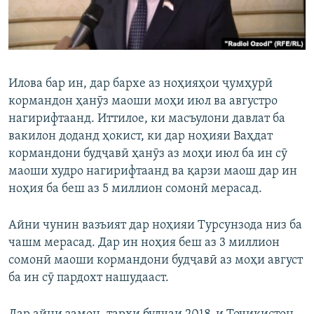
Илова бар ин, дар бархе аз ноҳияҳои ҷумҳурӣ
кормандон ҳанӯз маоши моҳи июл ва августро
нагирифтаанд. Иттилое, ки масъулони давлат ба
вакилон доданд ҳокист, ки дар ноҳияи Ваҳдат
кормандони будҷавӣ ҳанӯз аз моҳи июл ба ин сӯ
маоши худро нагирифтаанд ва қарзи маош дар ин
ноҳия ба беш аз 5 миллион сомонӣ мерасад.
Айни чунин вазъият дар ноҳияи Турсунзода низ ба
чашм мерасад. Дар ин ноҳия беш аз 3 миллион
сомонӣ маоши кормандони будҷавӣ аз моҳи август
ба ин сӯ пардохт нашудааст.