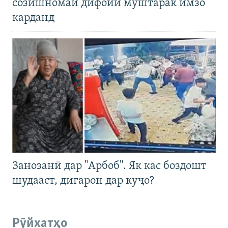
созишномаи дифоии муштарак имзо
карданд
Занозанӣ дар "Арбоб". Як кас боздошт
шудааст, дигарон дар куҷо?
Рӯйхатҳо