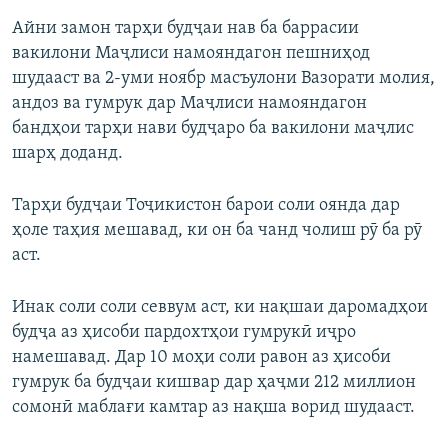
Айни замон тарҳи будҷаи нав ба баррасии
вакилони Маҷлиси намояндагон пешниҳод
шудааст ва 2-уми ноябр масъулони Вазорати молия,
андоз ва гумрук дар Маҷлиси намояндагон
бандҳои тарҳи нави будҷаро ба вакилони маҷлис
шарҳ доданд.
Тарҳи будҷаи Тоҷикистон барои соли оянда дар
ҳоле таҳия мешавад, ки он ба чанд чолиш рӯ ба рӯ
аст.
Инак соли соли севвум аст, ки нақшаи даромадҳои
будҷа аз ҳисоби пардохтҳои гумрукӣ иҷро
намешавад. Дар 10 моҳи соли равон аз ҳисоби
гумрук ба будҷаи кишвар дар ҳаҷми 212 миллион
сомонӣ маблағи камтар аз нақша ворид шудааст.