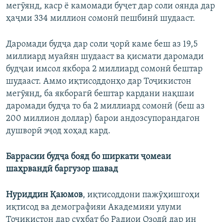
мегӯянд, каср ё камомади буҷет дар соли оянда дар
ҳаҷми 334 миллион сомонӣ пешбинӣ шудааст.
Даромади будҷа дар соли ҷорӣ каме беш аз 19,5
миллиард муайян шудааст ва қисмати даромади
будҷаи имсол якбора 2 миллиард сомонӣ бештар
шудааст. Аммо иқтисоддонҳо дар Тоҷикистон
мегӯянд, ба якборагӣ бештар кардани нақшаи
даромади будҷа то ба 2 миллиард сомонӣ (беш аз
200 миллион доллар) барои андозсупорандагон
душворӣ эҷод хоҳад кард.
Баррасии будҷа бояд бо ширкати ҷомеаи
шаҳрвандӣ баргузор шавад
Нуриддин Қаюмов
, иқтисоддони пажӯҳишгоҳи
иқтисод ва демографияи Академияи улуми
Тоҷикистон дар суҳбат бо Радиои Озодӣ дар ин