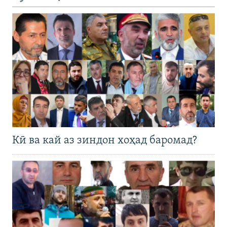
Кӣ ва кай аз зиндон хоҳад баромад?