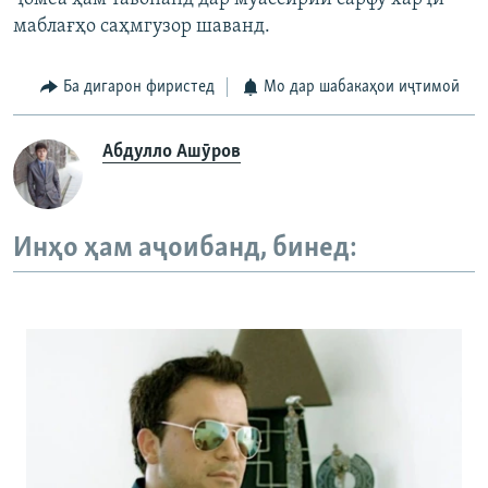
маблағҳо саҳмгузор шаванд.
Ба дигарон фиристед
Мо дар шабакаҳои иҷтимоӣ
Абдулло Ашӯров
Инҳо ҳам аҷоибанд, бинед: