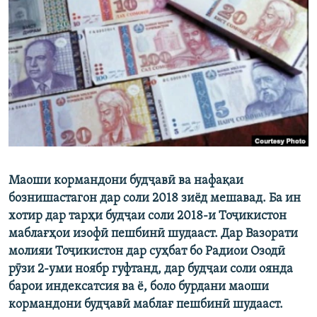
ГУЗОРИШҲОИ РАДИОӢ
Русский
ПАЙГИРӢ КУНЕД
Ҳамаи сомонаҳои RFE/RL
Маоши кормандони будҷавӣ ва нафақаи
бознишастагон дар соли 2018 зиёд мешавад. Ба ин
хотир дар тарҳи будҷаи соли 2018-и Тоҷикистон
маблағҳои изофӣ пешбинӣ шудааст. Дар Вазорати
молияи Тоҷикистон дар суҳбат бо Радиои Озодӣ
рӯзи 2-уми ноябр гуфтанд, дар будҷаи соли оянда
барои индексатсия ва ё, боло бурдани маоши
кормандони будҷавӣ маблағ пешбинӣ шудааст.