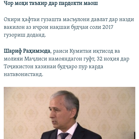
Чор моҳи таъхир дар пардохти маош
Охири ҳафтаи гузашта масъулони давлат дар назди
вакилон аз иҷрои нақшаи будҷаи соли 2017
гузориш доданд.
Шариф Раҳимзода
, раиси Кумитаи иқтисод ва
молияи Маҷлиси намояндагон гуфт, 32 ноҳия дар
Тоҷикистон хазинаи будҷаро пур карда
натавонистанд.