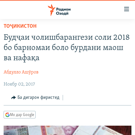
Пайвандҳои
дастрасӣ
Ҷаҳиш
ТОҶИКИСТОН
ба
ГӮШАҲО
Будҷаи чолишбарангези соли 2018
мояи
ГАПИ ОЗОД
СИЁСАТ
аслӣ
бо барномаи боло бурдани маош
РӮЗГОРИ МУҲОҶИР
Ҷаҳиш
ИҚТИСОД
ва нафақа
ба
САЛОМ, ХОҲАР
ҶОМЕА
феҳристи
Абдулло Ашӯров
ТАҲҚИҚОТ
ҚАЗИЯИ "КРОКУС"
аслӣ
Ҷаҳиш
Ноябр 02, 2017
ҶАНГ ДАР УКРАИНА
ОСИЁИ МАРКАЗӢ
ба
НАЗАРИ МАРДУМ
ФАРҲАНГ
Ба дигарон фиристед
ҷустор
ЧАНДРАСОНАӢ
МЕҲМОНИ ОЗОДӢ
БЛОГИСТОН
Мо дар Google
РӮЙХАТҲО
ВАРЗИШ
ОЗОДӢ ОНЛАЙН
ВИДЕО
КИТОБҲОИ ОЗОДӢ
НИГОРИСТОН