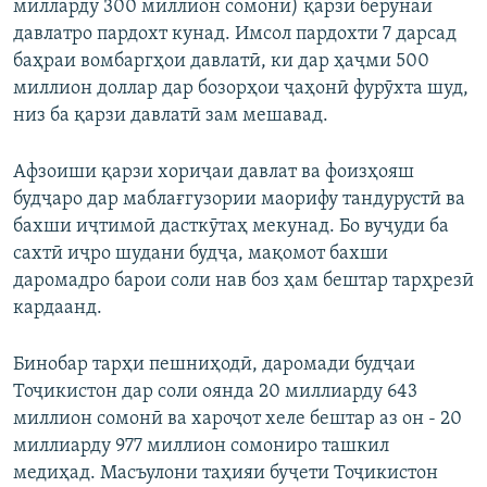
милларду 300 миллион сомонӣ) қарзи берунаи
давлатро пардохт кунад. Имсол пардохти 7 дарсад
баҳраи вомбаргҳои давлатӣ, ки дар ҳаҷми 500
миллион доллар дар бозорҳои ҷаҳонӣ фурӯхта шуд,
низ ба қарзи давлатӣ зам мешавад.
Афзоиши қарзи хориҷаи давлат ва фоизҳояш
будҷаро дар маблағгузории маорифу тандурустӣ ва
бахши иҷтимоӣ дасткӯтаҳ мекунад. Бо вуҷуди ба
сахтӣ иҷро шудани будҷа, мақомот бахши
даромадро барои соли нав боз ҳам бештар тарҳрезӣ
кардаанд.
Бинобар тарҳи пешниҳодӣ, даромади будҷаи
Тоҷикистон дар соли оянда 20 миллиарду 643
миллион сомонӣ ва хароҷот хеле бештар аз он - 20
миллиарду 977 миллион сомониро ташкил
медиҳад. Масъулони таҳияи буҷети Тоҷикистон