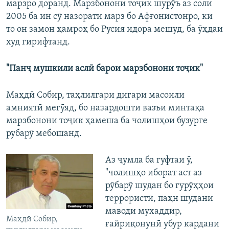
марзро доранд. Марзбонони тоҷик шурӯъ аз соли
2005 ба ин сӯ назорати марз бо Афғонистонро, ки
то он замон ҳамроҳ бо Русия идора мешуд, ба ӯҳдаи
худ гирифтанд.
"Панҷ мушкили аслӣ барои марзбонони тоҷик"
Маҳдӣ Собир, таҳлилгари дигари масоили
амниятӣ мегӯяд, бо назардошти вазъи минтақа
марзбонони тоҷик ҳамеша ба чолишҳои бузурге
рубарӯ мебошанд.
Аз ҷумла ба гуфтаи ӯ,
"чолишҳо иборат аст аз
рӯбарӯ шудан бо гурӯҳҳои
террористӣ, паҳн шудани
маводи мухаддир,
Маҳдӣ Собир,
ғайриқонунӣ убур кардани