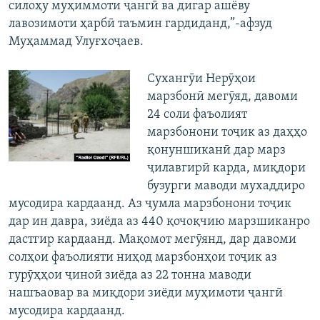
силоҳу муҳиммоти ҷангӣ ва дигар ашёву
лавозимоти ҳарбӣ таъмин гардиданд,”-афзуд
Муҳаммад Улуғхоҷаев.
Сухангӯи Нерӯҳои
марзбонӣ мегӯяд, давоми
24 соли фаъолият
марзбонони тоҷик аз даҳҳо
қонуншиканӣ дар марз
ҷилавгирӣ карда, миқдори
бузурги маводи мухаддиро
мусодира кардаанд. Аз ҷумла марзбонони тоҷик
дар ин давра, зиёда аз 440 қочоқчию марзшиканро
дастгир кардаанд. Мақомот мегӯянд, дар давоми
солҳои фаъолияти ниҳод марзбонҳои тоҷик аз
гурӯҳҳои ҷиноӣ зиёда аз 22 тонна маводи
нашъаовар ва миқдори зиёди муҳимоти ҷангӣ
мусодира кардаанд.