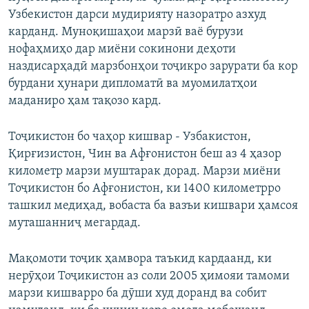
Узбекистон дарси мудирияту назоратро азхуд
карданд. Муноқишаҳои марзӣ ваё бурузи
нофаҳмиҳо дар миёни сокинони деҳоти
наздисарҳадӣ марзбонҳои тоҷикро зарурати ба кор
бурдани ҳунари дипломатӣ ва муомилатҳои
маданиро ҳам тақозо кард.
Тоҷикистон бо чаҳор кишвар - Узбакистон,
Қирғизистон, Чин ва Афғонистон беш аз 4 ҳазор
километр марзи муштарак дорад. Марзи миёни
Тоҷикистон бо Афғонистон, ки 1400 километрро
ташкил медиҳад, вобаста ба вазъи кишвари ҳамсоя
муташанниҷ мегардад.
Мақомоти тоҷик ҳамвора таъкид кардаанд, ки
нерӯҳои Тоҷикистон аз соли 2005 ҳимояи тамоми
марзи кишварро ба дӯши худ доранд ва собит