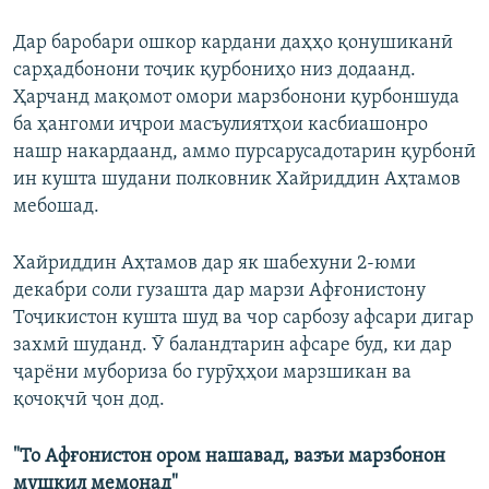
Дар баробари ошкор кардани даҳҳо қонушиканӣ
сарҳадбонони тоҷик қурбониҳо низ додаанд.
Ҳарчанд мақомот омори марзбонони қурбоншуда
ба ҳангоми иҷрои масъулиятҳои касбиашонро
нашр накардаанд, аммо пурсарусадотарин қурбонӣ
ин кушта шудани полковник Хайриддин Аҳтамов
мебошад.
Хайриддин Аҳтамов дар як шабехуни 2-юми
декабри соли гузашта дар марзи Афғонистону
Тоҷикистон кушта шуд ва чор сарбозу афсари дигар
захмӣ шуданд. Ӯ баландтарин афсаре буд, ки дар
ҷарёни мубориза бо гурӯҳҳои марзшикан ва
қочоқчӣ ҷон дод.
"То Афғонистон ором нашавад, вазъи марзбонон
мушкил мемонад"