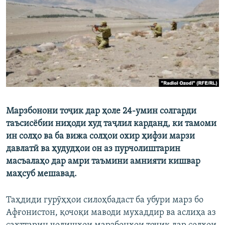
ГУЗОРИШҲОИ РАДИОӢ
Русский
ПАЙГИРӢ КУНЕД
Марзбонони тоҷик дар ҳоле 24-умин солгарди
Ҳамаи сомонаҳои RFE/RL
таъсисёбии ниҳоди худ таҷлил карданд, ки тамоми
ин солҳо ва ба вижа солҳои охир ҳифзи марзи
давлатӣ ва ҳудудҳои он аз пурчолиштарин
масъалаҳо дар амри таъмини амнияти кишвар
маҳсуб мешавад.
Таҳдиди гурӯҳҳои силоҳбадаст ба убури марз бо
Афғонистон, қочоқи маводи мухаддир ва аслиҳа аз