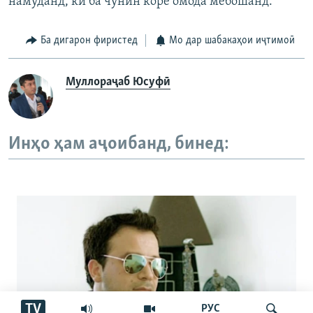
намуданд, ки ба чунин коре омода мебошанд.
Ба дигарон фиристед
Мо дар шабакаҳои иҷтимоӣ
Муллораҷаб Юсуфӣ
Инҳо ҳам аҷоибанд, бинед:
TV
РУС