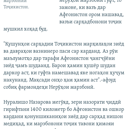
нерӯҳои марзбонӣ гуфт, то
марзбонии
Тоҷикистон.
замоне, ки вазъ дар
Афғонистон ором нашавад,
вазъи сарҳадбонони тоҷик
мушкил хоҳад буд.
"Қушунҳои сарҳадии Тоҷикистон марҳилаҳои зиёд
ва давраҳои вазнинеро паси сар карданд. Аз рӯи
маълумотҳо дар тарафи Афғонистон ҷангҷӯёни
зиёд ҷамъ шудаанд. Барои ҳамин ҳушёр шудан
даркор аст, ки гуфта намешавад яке ногаҳон ҳуҷум
накунанд. Мақсади онҳо ҳам ҳамин аст".-афзуд
собиқ фармондеҳи Нерӯҳои марзбонӣ.
Нуралишо Назарова мегӯяд, зери назорати ҷиддӣ
гирифтани 1400 километр бо Афғонистон ва ошкор
кардани қонуншиканиҳои зиёд дар сарҳад нишон
медиҳад, ки марзбонони тоҷик тавони ҳимояи