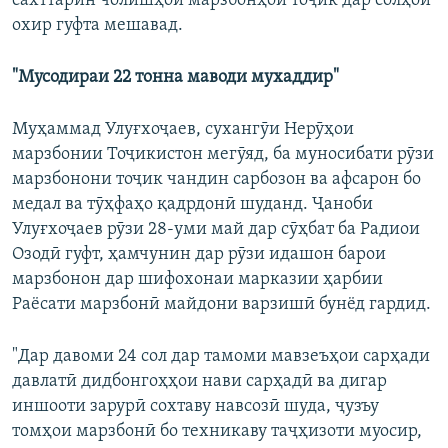
сахттарин чолишҳои марзбонҳои тоҷик дар солҳои
охир гуфта мешавад.
"Мусодираи 22 тонна маводи мухаддир"
Муҳаммад Улуғхоҷаев, сухангӯи Нерӯҳои
марзбонии Тоҷикистон мегӯяд, ба муносибати рӯзи
марзбонони тоҷик чандин сарбозон ва афсарон бо
медал ва тӯҳфаҳо қадрдонӣ шуданд. Ҷаноби
Улуғхоҷаев рӯзи 28-уми май дар сӯҳбат ба Радиои
Озодӣ гуфт, ҳамчунин дар рӯзи идашон барои
марзбонон дар шифохонаи марказии ҳарбии
Раёсати марзбонӣ майдони варзишӣ бунёд гардид.
"Дар давоми 24 сол дар тамоми мавзеъҳои сарҳади
давлатӣ дидбонгоҳҳои нави сарҳадӣ ва дигар
иншооти зарурӣ сохтаву навсозӣ шуда, ҷузъу
томҳои марзбонӣ бо техникаву таҷҳизоти муосир,