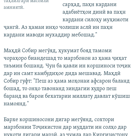
таҳлилгари масоили
сарҳад, паҳн кардани
амниятӣ.
адабиётҳои динӣ ва паҳн
кардани силоҳу муҳимоти
ҷангӣ. Аз ҳамаи инҳо чолиши аслӣ ин паҳн
кардани маводи мухаддир мебошад."
Маҳдӣ Собир мегӯяд, ҳукумат бояд тамоми
чораҳоро биандешад то марзбонон аз ҳама ҷиҳат
таъмин бошанд. Чун ба қавли ин коршиноси тоҷик
дар ин самт камбудиҳое дида мешавад. Маҳдӣ
Собир гуфт: "Пеш аз ҳама моҳонаи афсарон баланд
бошад, то онҳо тавонанд зиндагии худро пеш
баранд ва барои бехатарии миллату давлат кӯшиш
намоянд."
Бархе коршиносони дигар мегӯянд, сохтори
марзбонии Тоҷикистон дар муддати ин солҳо дар
нуқоти дигари марзӣ, аз ҷумла дар Қирғизистону