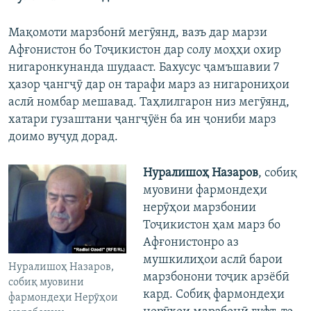
Мақомоти марзбонӣ мегӯянд, вазъ дар марзи
Афғонистон бо Тоҷикистон дар солу моҳҳи охир
нигаронкунанда шудааст. Бахусус ҷамъшавии 7
ҳазор ҷангҷӯ дар он тарафи марз аз нигарониҳои
аслӣ номбар мешавад. Таҳлилгарон низ мегӯянд,
хатари гузаштани ҷангҷӯён ба ин ҷониби марз
доимо вуҷуд дорад.
Нуралишоҳ Назаров
, собиқ
муовини фармондеҳи
нерӯҳои марзбонии
Тоҷикистон ҳам марз бо
Афғонистонро аз
мушкилиҳои аслӣ барои
Нуралишоҳ Назаров,
марзбонони тоҷик арзёбӣ
собиқ муовини
кард. Собиқ фармондеҳи
фармондеҳи Нерӯҳои