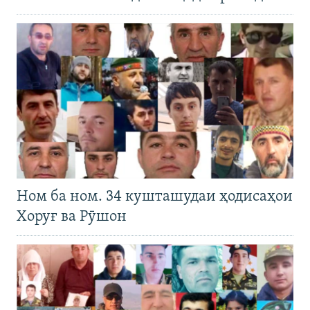
Ном ба ном. 34 кушташудаи ҳодисаҳои
Хоруғ ва Рӯшон