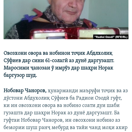
ГУЗОРИШҲОИ РАДИОӢ
Русский
ПАЙГИРӢ КУНЕД
Овозхони овора ва нобинои тоҷик Абдлхолиқ
Сӯфиев дар сини 61-солагӣ аз дунё даргузашт.
Ҳамаи сомонаҳои RFE/RL
Маросими ҷанозаи ӯ имрӯз дар шаҳри Норак
баргузор шуд.
Нобовар Чаноров,
ҳунарманди маъруфи тоҷик ва аз
дӯстони Абдухолиқ Сӯфиев ба Радиои Озодӣ гуфт,
ки ин овозхони овора ва нобино соати дуи шаби
гузашта дар шаҳри Норак аз дунё даргузашт. Ба
гуфтаи Нобовар Чаноров, ин овозхони нобино аз
бемории шуш ранҷ мебурд ва тайи чанд моҳи ахир