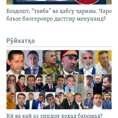
Боздошт, “тавба” ва ҳабсу ҷарима. Чаро
баъзе блогеронро дастгир мекунанд?
Рӯйхатҳо
Кӣ ва кай аз зиндон хоҳад баромад?