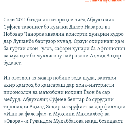
Линки мустақим
Соли 2011 баъди интизориҳои зиёд Абдулхолиқ
Сӯфиев тавонист бо кӯмаки Далер Назаров ва
Нобовар Чаноров аввалин консерти ҳунарии худро
дар Душанбе баргузор кунад. Орзуи охиринаш ҳам
ба гуфтаи оқои Гулов, сафари ҳунарӣ ба Афғонистон
ва мулоқот бо мухлисону пайравони Аҳмад Зоҳир
будааст.
Ин овозхон аз модар нобино зода шуда, вақтҳои
ахир ҳамроҳ бо ҳамсараш дар хона-интернети
пиронсолон ва маъюбони ноҳияи Ёвон ба сар
мебурд. Абдухолиқ Сӯфиев бештар бо сурудани
таронаҳои Аҳмад Зоҳир маъруф аст ва дар филмҳои
«Ишқ ва фалсафа»-и Мӯҳсини Махмалбоф ва
«Овора»-и Гуландом Муҳаббатова нақш бозидааст.