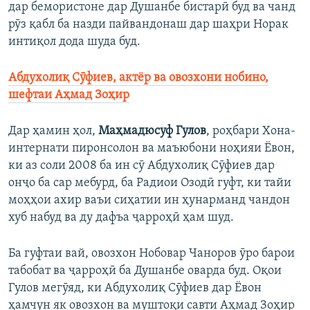
дар бемористоне дар Душанбе бистарӣ буд ва чанд
рӯз қабл ба назди пайвандонаш дар шаҳри Норак
интиқол дода шуда буд.
Абдухолиқ Сӯфиев, актёр ва овозхони нобино,
шефтаи Аҳмад Зоҳир
Дар ҳамин ҳол,
Маҳмадюсуф Гулов
, роҳбари Хона-
интернати пиронсолон ва маъюбони ноҳияи Ёвон,
ки аз соли 2008 ба ин сӯ Абдухолиқ Сӯфиев дар
онҷо ба сар мебурд, ба Радиои Озодӣ гуфт, ки тайи
моҳҳои ахир ваъи сиҳатии ин ҳунарманд чандон
хуб набуд ва ду дафъа ҷарроҳӣ ҳам шуд.
Ба гуфтаи вай, овозхон Нобовар Чаноров ӯро барои
табобат ва ҷарроҳӣ ба Душанбе оварда буд. Оқои
Гулов мегӯяд, ки Абдухолиқ Сӯфиев дар Ёвон
ҳамчун як овозхон ва муштоқи савти Аҳмад Зоҳир