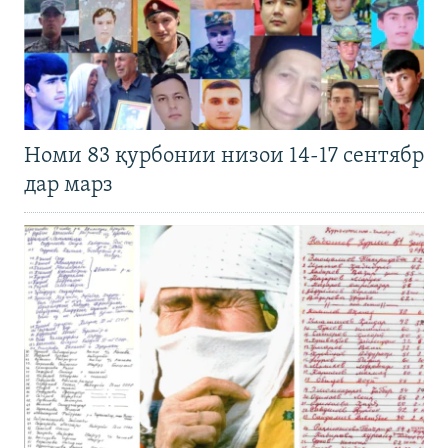
Номи 83 қурбонии низои 14-17 сентябр
дар марз