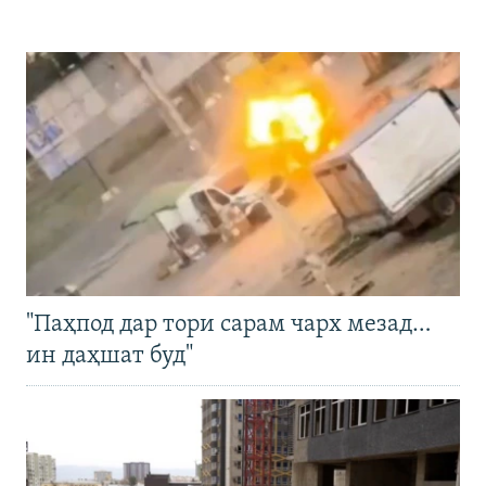
"Паҳпод дар тори сарам чарх мезад…
ин даҳшат буд"