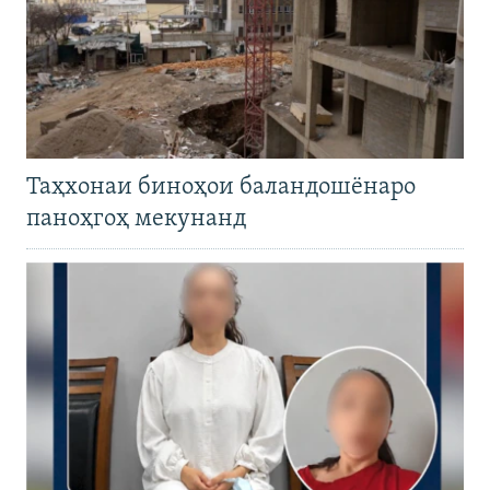
Таҳхонаи биноҳои баландошёнаро
паноҳгоҳ мекунанд