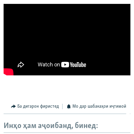
Ба дигарон фиристед
Мо дар шабакаҳои иҷтимоӣ
Инҳо ҳам аҷоибанд, бинед: