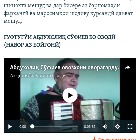
шинохта мешуд ва дар бисёре аз барномаҳои
фарҳангӣ ва маросимҳои шодиву хурсандӣ даъват
мешуд.
ГУФТУГӮИ АБДУХОЛИҚ СӮФИЕВ БО ОЗОДӢ
(НАВОР АЗ БОЙГОНӢ)
Абдухолиқ Сӯфиев овозхони оворагарду нобино
Аз ҷониби
Радиои Озодӣ
Феълан кор намекунад
0:00
0:03:32