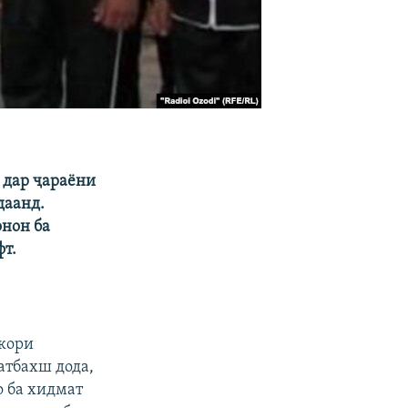
 дар ҷараёни
даанд.
онон ба
фт.
 кори
атбахш дода,
о ба хидмат