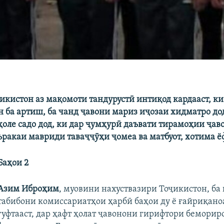
икистон аз мақомоти тандурустӣ интиқод кардааст, ки
н ба артиш, ба чанд ҷавони мариз иҷозаи хидматро до
ҳоле садо дод, ки дар ҷумҳурӣ даъвати тирамоҳии ҷав
ъракаи мавриди таваҷҷӯҳи ҷомеа ва матбуот, хотима ё
Баҳои 2
Азим Иброҳим
, муовини нахуствазири Тоҷикистон, ба
табибони комиссариатҳои ҳарбӣ баҳои ду ё ғайриқано
гуфтааст, дар ҳафт ҳолат ҷавонони гирифтори беморир