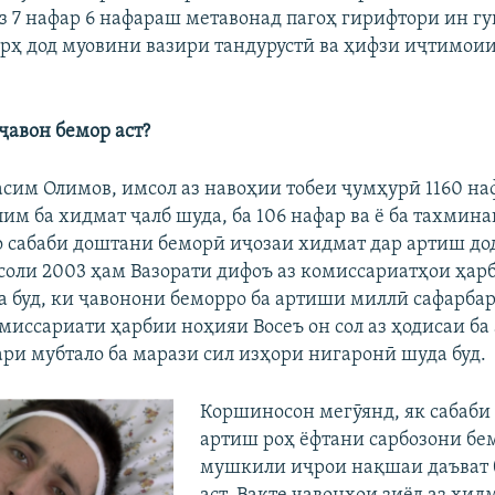
аз 7 нафар 6 нафараш метавонад пагоҳ гирифтори ин г
арҳ дод муовини вазири тандурустӣ ва ҳифзи иҷтимои
 ҷавон бемор аст?
асим Олимов, имсол аз навоҳии тобеи ҷумҳурӣ 1160 на
им ба хидмат ҷалб шуда, ба 106 нафар ва ё ба тахминан
 сабаби доштани беморӣ иҷозаи хидмат дар артиш до
 соли 2003 ҳам Вазорати дифоъ аз комиссариатҳои ҳар
а буд, ки ҷавонони беморро ба артиши миллӣ сафарба
миссариати ҳарбии ноҳияи Восеъ он сол аз ҳодисаи ба
ари мубтало ба марази сил изҳори нигаронӣ шуда буд.
Коршиносон мегӯянд, як сабаби 
артиш роҳ ёфтани сарбозони бе
мушкили иҷрои нақшаи даъват 