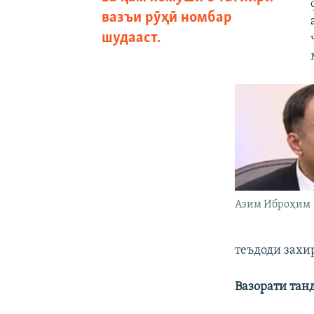
вазъи рӯҳӣ номбар
шудааст.
Азим Иброҳим
теъдоди захир
Вазорати тан