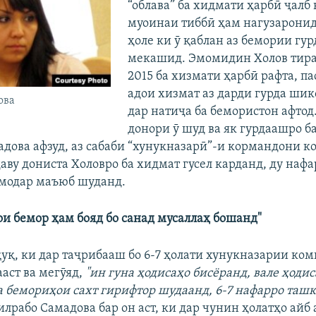
“облава” ба хидмати ҳарбӣ ҷалб 
муоинаи тиббӣ ҳам нагузаронид
ҳоле ки ӯ қаблан аз бемории гур
мекашид. Эмомидин Холов тира
2015 ба хизмати ҳарбӣ рафта, пас
адои хизмат аз дарди гурда шик
ова
дар натиҷа ба бемористон афто
донори ӯ шуд ва як гурдаашро б
адова афзуд, аз сабаби “хунукназарӣ”-и кормандони 
аву дониста Холовро ба хидмат гусел карданд, ду нафа
 модар маъюб шуданд.
ои бемор ҳам бояд бо санад мусаллаҳ бошанд"
уқ, ки дар таҷрибааш бо 6-7 ҳолати хунукназарии ко
аст ва мегӯяд,
"ин гуна ҳодисаҳо бисёранд, вале ҳодис
а бемориҳои сахт гирифтор шудаанд, 6-7 нафарро таш
илрабо Самадова бар он аст, ки дар чунин ҳолатҳо айб 