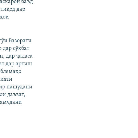
васкарон баъд
нтиқод дар
аҳои
гӯи Вазорати
 дар сӯҳбат
н, дар ҷаласа
ат дар артиш
облемаҳо
сияти
зир нашудани
ои даъват,
намудани