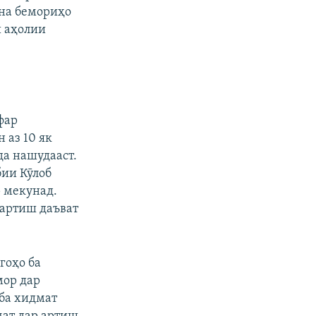
уна бемориҳо
и аҳолии
фар
 аз 10 як
да нашудааст.
бии Кӯлоб
р мекунад.
 артиш даъват
гоҳо ба
мор дар
ба хидмат