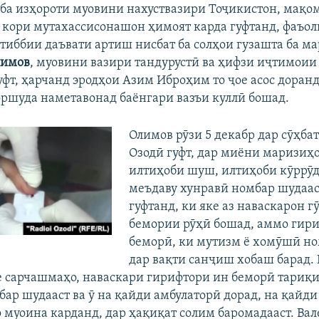
ба изҳороти муовини нахуствазири Тоҷикистон, мақо
з кори мутахассисонашон ҳимоят карда гуфтанд, фаъо
тиббии даъвати артиш нисбат ба солҳои гузашта ба ма
лимов
, муовини вазири тандурустӣ ва ҳифзи иҷтимоии
фт, ҳарчанд эродҳои Азим Иброҳим то ҷое асос доранд,
ршуда наметавонад баёнгари вазъи куллӣ бошад.
Олимов рӯзи 5 декабр дар сӯҳбат
Озодӣ гуфт, дар миёни маризи
илтиҳоби шуш, илтиҳоби кӯррӯд
меъдаву хунравӣ номбар шудааст
гуфтанд, ки яке аз наваскарон г
бемории рӯҳӣ бошад, аммо гир
беморӣ, ки мутизм ё хомӯшӣ но
дар вақти санҷиш хобаш барад. 
е сарчашмаҳо, наваскари гирифтори ин беморӣ тариқи 
бар шудааст ва ӯ на қайди амбулаторӣ дорад, на қайд
 муоина карданд, дар ҳақиқат солим баромадааст. Вале