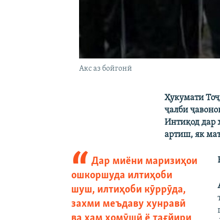
Акс аз бойгонӣ
Ҳукумати Тоҷ
ҷалби ҷавоно
Интиқод дар 
артиш, як ма
Дар миёни маризиҳои
ошкоршуда илтиҳоби
шуш, илтиҳоби кӯррӯда,
захми меъдаву хунравӣ
ва ҳам хомӯшӣ ё тағйири