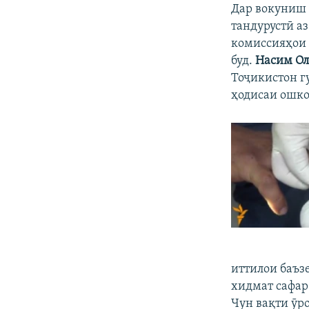
Дар вокуниш 
тандурустӣ а
комиссияҳои 
буд.
Насим О
Тоҷикистон гу
ҳодисаи ошко
иттилои баъз
хидмат сафар
Чун вақти ӯро