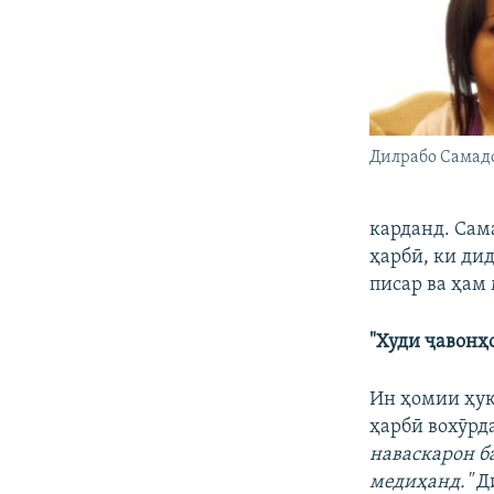
Дилрабо Самад
карданд. Сам
ҳарбӣ, ки дид
писар ва ҳам
"Худи ҷавонҳ
Ин ҳомии ҳуқ
ҳарбӣ вохӯрда
наваскарон б
медиҳанд."
Д