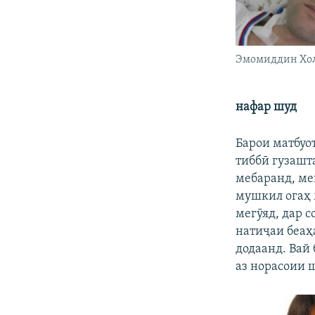
Эмомиддин Хо
нафар шуд
Барои матбуо
тиббӣ гузашта
мебаранд, ме
мушкил огаҳ
мегӯяд, дар с
натиҷаи беаҳ
додаанд. Вай
аз норасоии 