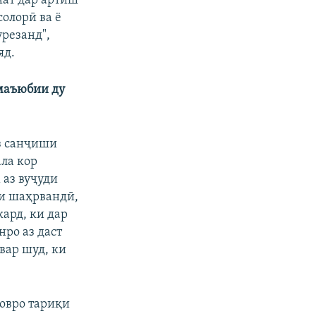
мат дар артиш
солорӣ ва ё
резанд",
яд.
маъюбии ду
з санҷиши
ала кор
 аз вуҷуди
ои шаҳрвандӣ,
кард, ки дар
ро аз даст
овар шуд, ки
ловро тариқи