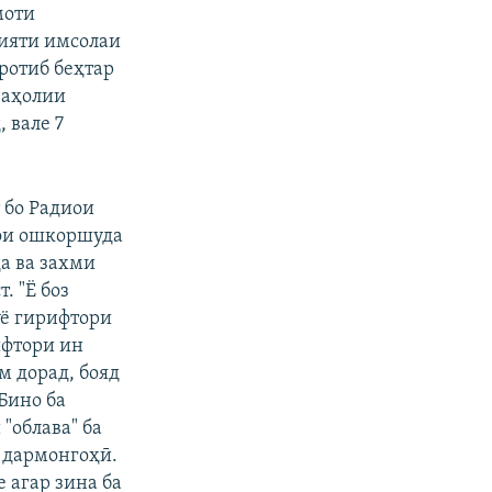
моти
лияти имсолаи
ротиб беҳтар
 аҳолии
 вале 7
 бо Радиои
ҳои ошкоршуда
а ва захми
. "Ё боз
ӯё гирифтори
ифтори ин
м дорад, бояд
Бино ба
"облава" ба
и дармонгоҳӣ.
 агар зина ба