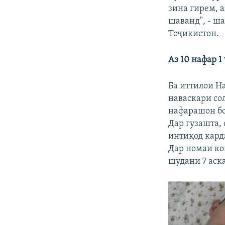
зина гирем, 
шаванд", - ш
Тоҷикистон.
Аз 10 нафар 1
Ба иттилои Н
наваскари сол
нафарашон бо
Дар гузашта,
интиқод кард
Дар номаи ко
шудани 7 аск