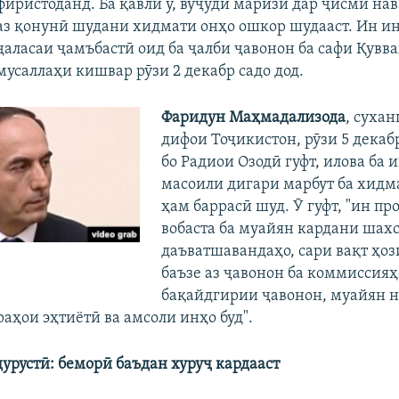
фиристоданд. Ба қавли ӯ, вуҷуди маризӣ дар ҷисми на
аз қонунӣ шудани хидмати онҳо ошкор шудааст. Ин и
ҷаласаи ҷамъбастӣ оид ба ҷалби ҷавонон ба сафи Қувв
мусаллаҳи кишвар рӯзи 2 декабр садо дод.
Фаридун Маҳмадализода
, сухан
дифои Тоҷикистон, рӯзи 5 декабр
бо Радиои Озодӣ гуфт, илова ба и
масоили дигари марбут ба хидм
ҳам баррасӣ шуд. Ӯ гуфт, "ин пр
вобаста ба муайян кардани шах
даъватшавандаҳо, сари вақт ҳо
баъзе аз ҷавонон ба коммиссияҳ
бақайдгирии ҷавонон, муайян 
аҳои эҳтиётӣ ва амсоли инҳо буд".
дурустӣ: беморӣ баъдан хуруҷ кардааст