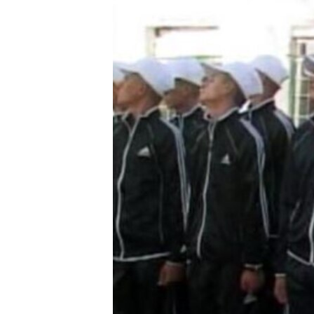
ГУЗОРИШҲОИ РАДИОӢ