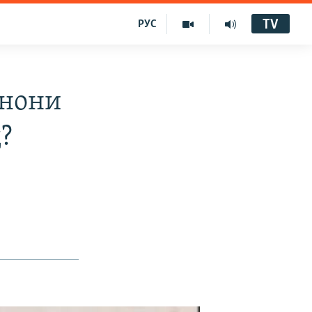
TV
РУС
онони
?