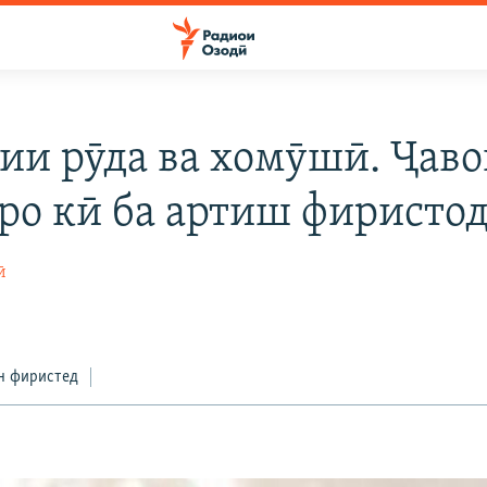
ии рӯда ва хомӯшӣ. Ҷав
ро кӣ ба артиш фиристод
ӣ
н фиристед