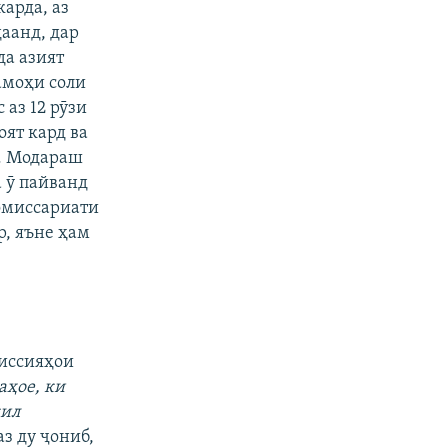
карда, аз
аанд, дар
да азият
моҳи соли
 аз 12 рӯзи
оят кард ва
д. Модараш
а ӯ пайванд
комиссариати
р, яъне ҳам
миссияҳои
аҳое, ки
кил
аз ду ҷониб,