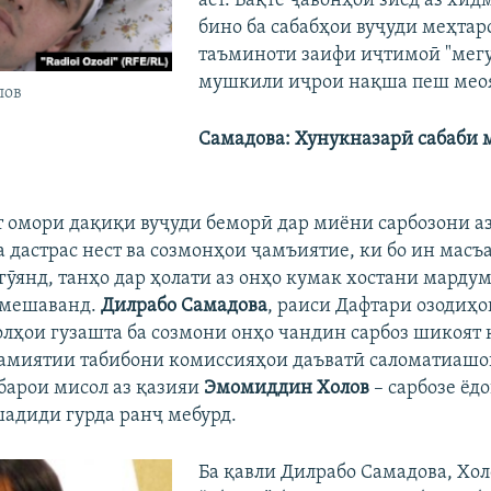
аст. Вақте ҷавонҳои зиёд аз хид
бино ба сабабҳои вуҷуди меҳтар
таъминоти заифи иҷтимоӣ "мегу
мушкили иҷрои нақша пеш мео
лов
Самадова: Хунукназарӣ сабаби 
т омори дақиқи вуҷуди беморӣ дар миёни сарбозони а
 дастрас нест ва созмонҳои ҷамъиятие, ки бо ин масъ
гӯянд, танҳо дар ҳолати аз онҳо кумак хостани мардум
 мешаванд.
Дилрабо Самадова
, раиси Дафтари озодиҳ
олҳои гузашта ба созмони онҳо чандин сарбоз шикоят 
амиятии табибони комиссияҳои даъватӣ саломатиашон
 барои мисол аз қазияи
Эмомиддин Холов
– сарбозе ёд
шадиди гурда ранҷ мебурд.
Ба қавли Дилрабо Самадова, Хо