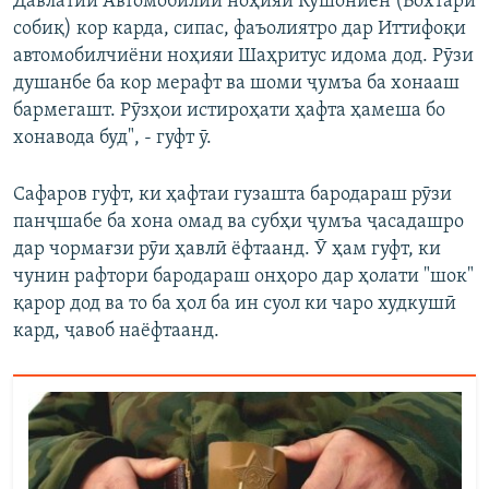
Давлатии Автомобилии ноҳияи Кӯшониён (Бохтари
собиқ) кор карда, сипас, фаъолиятро дар Иттифоқи
автомобилчиёни ноҳияи Шаҳритус идома дод. Рӯзи
душанбе ба кор мерафт ва шоми ҷумъа ба хонааш
бармегашт. Рӯзҳои истироҳати ҳафта ҳамеша бо
хонавода буд", - гуфт ӯ.
Сафаров гуфт, ки ҳафтаи гузашта бародараш рӯзи
панҷшабе ба хона омад ва субҳи ҷумъа ҷасадашро
дар чормағзи рӯи ҳавлӣ ёфтаанд. Ӯ ҳам гуфт, ки
чунин рафтори бародараш онҳоро дар ҳолати "шок"
қарор дод ва то ба ҳол ба ин суол ки чаро худкушӣ
кард, ҷавоб наёфтаанд.