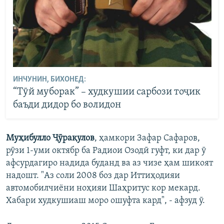
ИНЧУНИН, БИХОНЕД:
“Тӯй муборак” – худкушии сарбози тоҷик
баъди дидор бо волидон
Муҳибулло Ҷӯрақулов
, ҳамкори Зафар Сафаров,
рӯзи 1-уми октябр ба Радиои Озодӣ гуфт, ки дар ӯ
афсурдагиро надида буданд ва аз чизе ҳам шикоят
надошт. "Аз соли 2008 боз дар Иттиҳодияи
автомобилчиёни ноҳияи Шаҳритус кор мекард.
Хабари худкушиаш моро ошуфта кард", - афзуд ӯ.