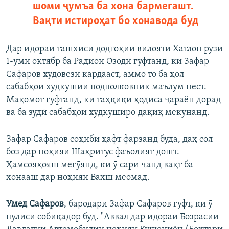
шоми ҷумъа ба хона бармегашт.
Вақти истироҳат бо хонавода буд
Дар идораи ташхиси додгоҳии вилояти Хатлон рӯзи
1-уми октябр ба Радиои Озодӣ гуфтанд, ки Зафар
Сафаров худовезӣ кардааст, аммо то ба ҳол
сабабҳои худкушии подполковник маълум нест.
Мақомот гуфтанд, ки таҳқиқи ҳодиса ҷараён дорад
ва ба зудӣ сабабҳои худкуширо дақиқ мекунанд.
Зафар Сафаров соҳиби ҳафт фарзанд буда, даҳ сол
боз дар ноҳияи Шаҳритус фаъолият дошт.
Ҳамсояҳояш мегӯянд, ки ӯ сари чанд вақт ба
хонааш дар ноҳияи Вахш меомад.
Умед Сафаров
, бародари Зафар Сафаров гуфт, ки ӯ
пулиси собиқадор буд. "Аввал дар идораи Бозрасии