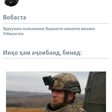
Вобаста
Худкушии полковники Хадамоти амнияти миллии
Узбакистон
Инҳо ҳам аҷоибанд, бинед: