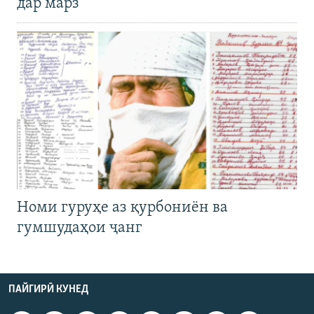
дар марз
Номи гуруҳе аз қурбониён ва
гумшудаҳои ҷанг
ПАЙГИРӢ КУНЕД