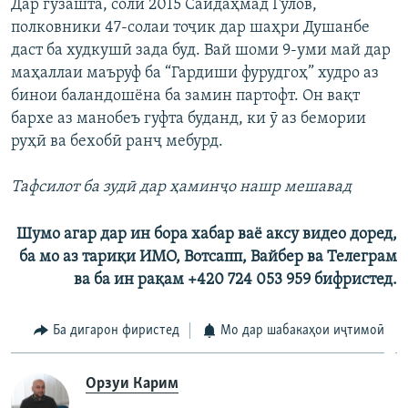
Дар гузашта, соли 2015 Саидаҳмад Гулов,
полковники 47-солаи тоҷик дар шаҳри Душанбе
даст ба худкушӣ зада буд. Вай шоми 9-уми май дар
маҳаллаи маъруф ба “Гардиши фурудгоҳ” худро аз
бинои баландошёна ба замин партофт. Он вақт
бархе аз манобеъ гуфта буданд, ки ӯ аз бемории
руҳӣ ва бехобӣ ранҷ мебурд.
Тафсилот ба зудӣ дар ҳаминҷо нашр мешавад
Шумо
агар дар
ин бора
хабар
ваё
аксу
видео доред
,
ба
мо
аз
тари
қ
и
ИМО
,
Вотсапп
,
Вайбер
ва
Телеграм
ва
ба
ин
ра
қ
ам
+420 724 053 959
​
бифристед.
Ба дигарон фиристед
Мо дар шабакаҳои иҷтимоӣ
Орзуи Карим