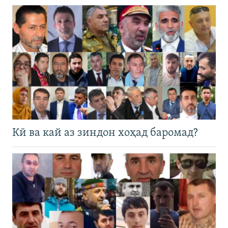
Кӣ ва кай аз зиндон хоҳад баромад?