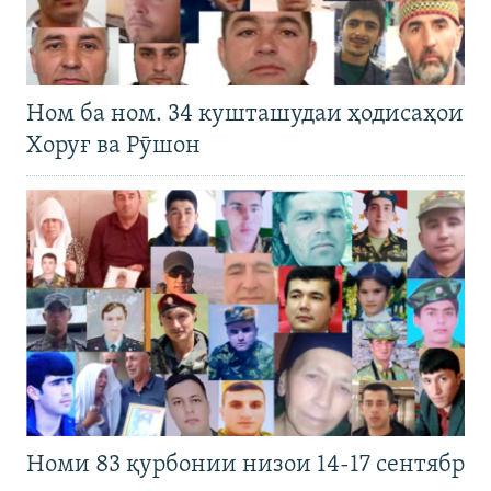
Ном ба ном. 34 кушташудаи ҳодисаҳои
Хоруғ ва Рӯшон
Номи 83 қурбонии низои 14-17 сентябр