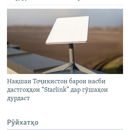
Нақшаи Тоҷикистон барои насби
дастгоҳҳои “Starlink” дар гӯшаҳои
дурдаст
Рӯйхатҳо