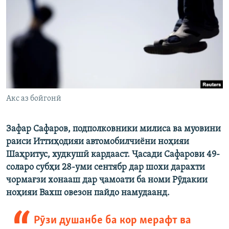
ГУЗОРИШҲОИ РАДИОӢ
Русский
ПАЙГИРӢ КУНЕД
Акс аз бойгонӣ
Ҳамаи сомонаҳои RFE/RL
Зафар Сафаров, подполковники милиса ва муовини
раиси Иттиҳодияи автомобилчиёни ноҳияи
Шаҳритус, худкушӣ кардааст. Ҷасади Сафарови 49-
соларо субҳи 28-уми сентябр дар шохи дарахти
чормағзи хонааш дар ҷамоати ба номи Рӯдакии
ноҳияи Вахш овезон пайдо намудаанд.
Рӯзи душанбе ба кор мерафт ва