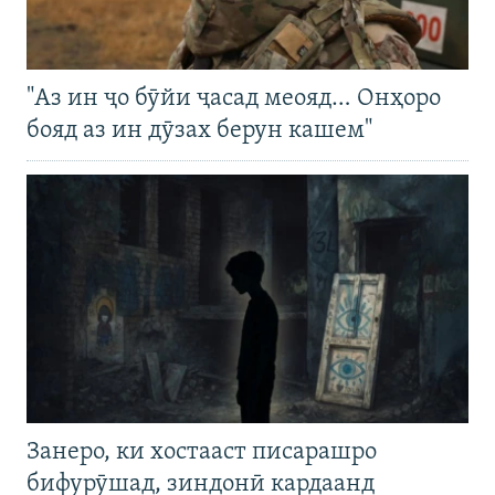
"Аз ин ҷо бӯйи ҷасад меояд… Онҳоро
бояд аз ин дӯзах берун кашем"
Занеро, ки хостааст писарашро
бифурӯшад, зиндонӣ кардаанд