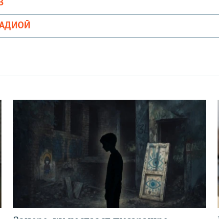
В
РАДИОӢ