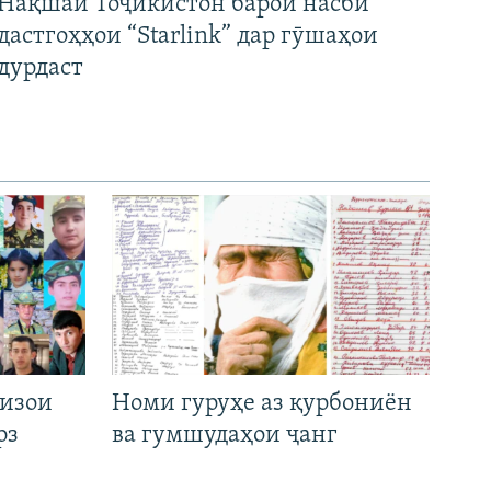
Нақшаи Тоҷикистон барои насби
дастгоҳҳои “Starlink” дар гӯшаҳои
дурдаст
низои
Номи гуруҳе аз қурбониён
рз
ва гумшудаҳои ҷанг