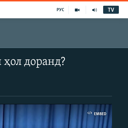
TV
РУС
 ҳол доранд?
EMBED