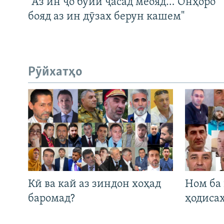
"Аз ин ҷо бӯйи ҷасад меояд… Онҳоро
бояд аз ин дӯзах берун кашем"
Рӯйхатҳо
Кӣ ва кай аз зиндон хоҳад
Ном ба
баромад?
ҳодиса