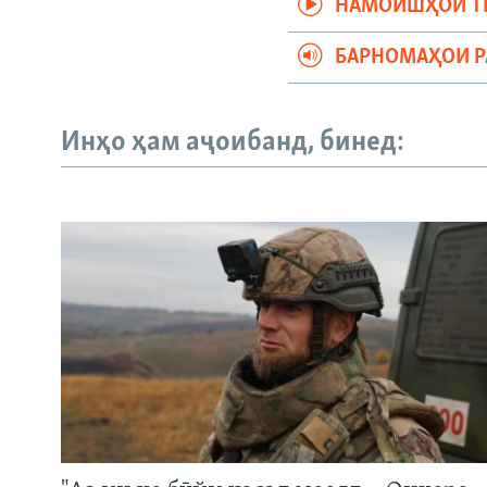
НАМОИШҲОИ Т
БАРНОМАҲОИ 
Инҳо ҳам аҷоибанд, бинед: