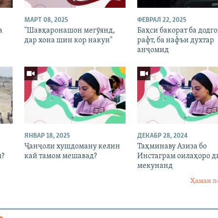
МАРТ 08, 2025
ФЕВРАЛ 22, 2025
а
"Шавҳаронашон мегӯянд,
Баҳси бакорат ба додг
дар хона шин кор накун"
рафт, ба нафъи духтар
анҷомид
ЯНВАР 18, 2025
ДЕКАБР 28, 2024
Ҷанҷоли хушдоману келин
Таҳминаву Азиза бо
м?
кай тамом мешавад?
Инстаграм оилаҳоро д
мекунанд
Ҳамаи п