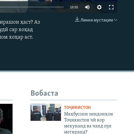
16:55
Линки мустақим
зирашон ҳаст? Аз
EMBED
удӣ сар хоҳад
ом хоҳар аст.
Вобаста
ТОҶИКИСТОН
Маҳбусони зиндонҳои
Тоҷикистон чӣ кор
мекунанд ва чанд пул
мегиранд?