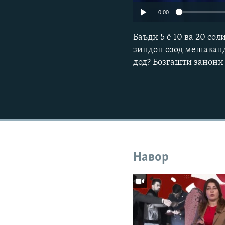
0:00
Баъди 5 ё 10 ва 20 со
зиндон озод мешаванд
дод? Бозгашти занони
Навор