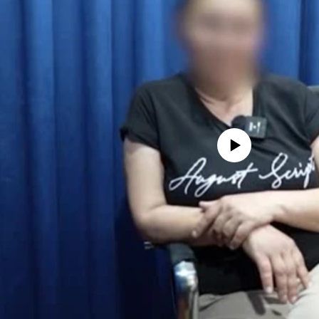
Феълан кор намекунад