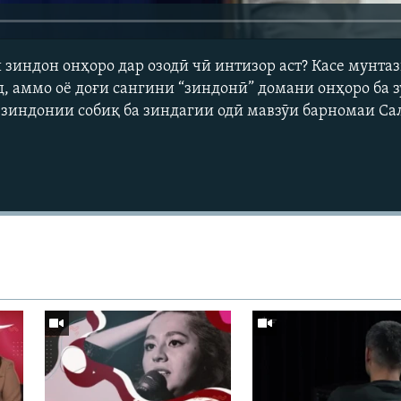
ли зиндон онҳоро дар озодӣ чӣ интизор аст? Касе мунта
, аммо оё доғи сангини “зиндонӣ” домани онҳоро ба з
 зиндонии собиқ ба зиндагии одӣ мавзӯи барномаи Сал