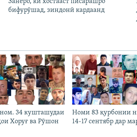
Занеро, ки хостааст писарашро
бифурӯшад, зиндонӣ кардаанд
 ном. 34 кушташудаи
Номи 83 қурбонии 
ҳои Хоруғ ва Рӯшон
14-17 сентябр дар ма