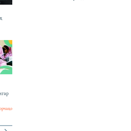
оҳ
игар
орчаҳо