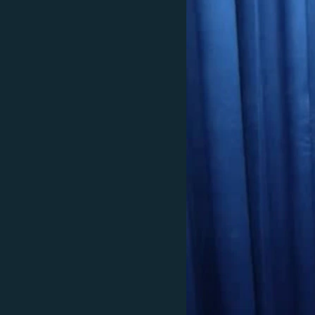
ГУЗОРИШҲОИ РАДИОӢ