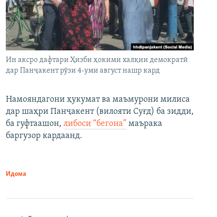
Ин аксро дафтари Ҳизби ҳокими халқии демократӣ
дар Панҷакент рӯзи 4-уми август нашр кард
Намояндагони ҳукумат ва маъмурони милиса
дар шаҳри Панҷакент (вилояти Суғд) ба зидди,
ба гуфтаашон,
либоси “бегона”
маърака
баргузор кардаанд.
Идома