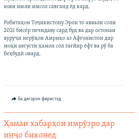
юми июли имсол савганд ёд кард.
Робитаҳои Тоҷикистону Эрон то аввали соли
2021 бисёр печидаву сард буд ва дар остонаи
хуруҷи нерӯҳои Амрико аз Афғонистон дар
моҳи августи ҳамон сол тағйир ёфт ва рӯ ба
беҳбудӣ овард.
Ба дигарон фиристед
Ҳамаи хабарҳои имрӯзро дар
инҷо бихонед