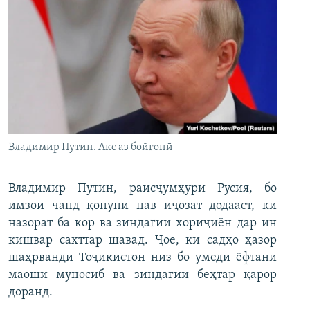
Владимир Путин. Акс аз бойгонӣ
Владимир Путин, раисҷумҳури Русия, бо
имзои чанд қонуни нав иҷозат додааст, ки
назорат ба кор ва зиндагии хориҷиён дар ин
кишвар сахттар шавад. Ҷое, ки садҳо ҳазор
шаҳрванди Тоҷикистон низ бо умеди ёфтани
маоши муносиб ва зиндагии беҳтар қарор
доранд.