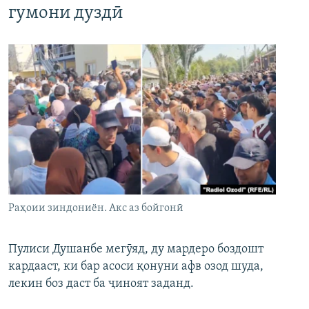
гумони дуздӣ
Раҳоии зиндониён. Акс аз бойгонӣ
Пулиси Душанбе мегӯяд, ду мардеро боздошт
кардааст, ки бар асоси қонуни афв озод шуда,
лекин боз даст ба ҷиноят заданд.