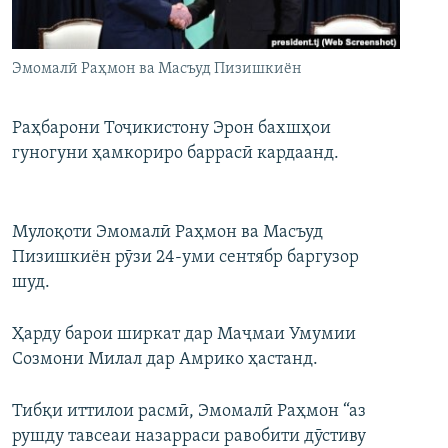
ГУЗОРИШҲОИ РАДИОӢ
Русский
Эмомалӣ Раҳмон ва Масъуд Пизишкиён
ПАЙГИРӢ КУНЕД
Раҳбарони Тоҷикистону Эрон бахшҳои
гуногуни ҳамкориро баррасӣ кардаанд.
Ҳамаи сомонаҳои RFE/RL
Мулоқоти Эмомалӣ Раҳмон ва Масъуд
Пизишкиён рӯзи 24-уми сентябр баргузор
шуд.
Ҳарду барои ширкат дар Маҷмаи Умумии
Созмони Милал дар Амрико ҳастанд.
Тибқи иттилои расмӣ, Эмомалӣ Раҳмон “аз
рушду тавсеаи назарраси равобити дӯстиву