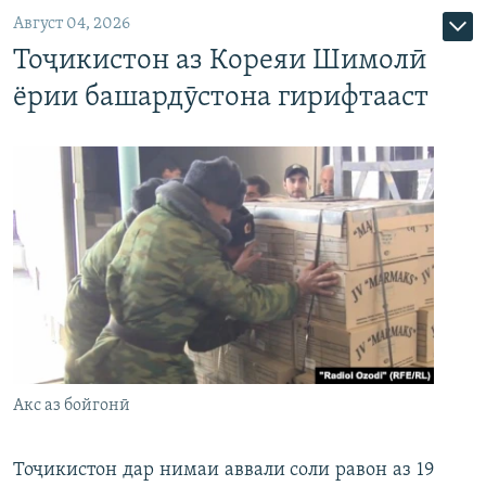
Август 04, 2026
Тоҷикистон аз Кореяи Шимолӣ
ёрии башардӯстона гирифтааст
Акс аз бойгонӣ
Тоҷикистон дар нимаи аввали соли равон аз 19