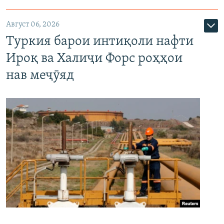
Август 06, 2026
Туркия барои интиқоли нафти
Ироқ ва Халиҷи Форс роҳҳои
нав меҷӯяд