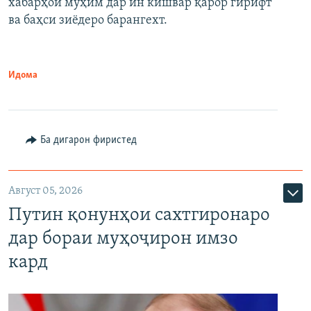
хабарҳои муҳим дар ин кишвар қарор гирифт
720p
1080p
ва баҳси зиёдеро барангехт.
1080p
Идома
Ба дигарон фиристед
Август 05, 2026
Путин қонунҳои сахтгиронаро
дар бораи муҳоҷирон имзо
кард