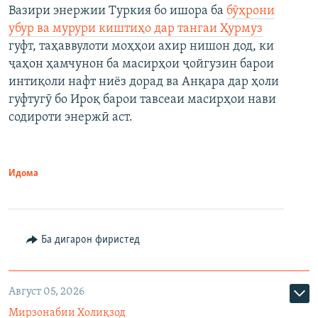
Вазири энержии Туркия бо ишора ба
бӯҳрони
убур ва мурури киштиҳо дар тангаи Ҳурмуз
гуфт, таҳаввулоти моҳҳои ахир нишон дод, ки
ҷаҳон ҳамчунон ба масирҳои ҷойгузин барои
интиқоли нафт ниёз дорад ва Анқара дар ҳоли
гуфтугӯ бо Ироқ барои тавсеаи масирҳои нави
содироти энержӣ аст.
Идома
Ба дигарон фиристед
Август 05, 2026
Мирзонабии Холиқзод