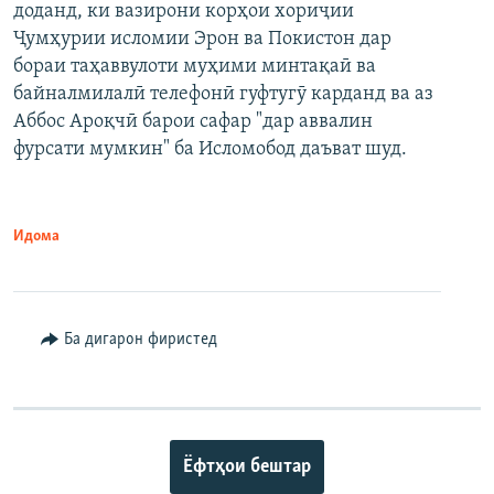
доданд, ки вазирони корҳои хориҷии
Ҷумҳурии исломии Эрон ва Покистон дар
бораи таҳаввулоти муҳими минтақаӣ ва
байналмилалӣ телефонӣ гуфтугӯ карданд ва аз
Аббос Ароқчӣ барои сафар "дар аввалин
фурсати мумкин" ба Исломобод даъват шуд.
Идома
Ба дигарон фиристед
Ёфтҳои бештар