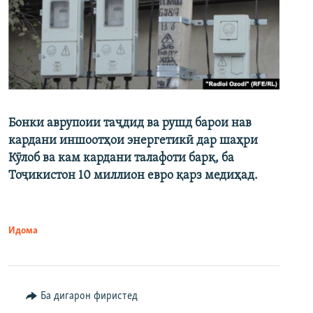
Бонки аврупоии таҷдид ва рушд барои нав
кардани иншоотҳои энергетикӣ дар шаҳри
Кӯлоб ва кам кардани талафоти барқ, ба
Тоҷикистон 10 миллион евро қарз медиҳад.
Идома
Ба дигарон фиристед