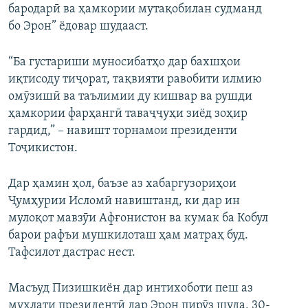
бародарӣ ва ҳамкории мутақобилан судманд
бо Эрон” ёдовар шудааст.
“Ба густариши муносибатҳо дар бахшҳои
иқтисоду тиҷорат, тақвияти равобити илмию
омӯзишӣ ва таълимии ду кишвар ва рушди
ҳамкории фарҳангӣ таваҷҷуҳи зиёд зоҳир
гардид,” – навишт торнамои президенти
Тоҷикистон.
Дар ҳамин ҳол, баъзе аз хабаргузориҳои
Ҷумҳурии Исломӣ навиштанд, ки дар ин
мулоқот мавзӯи Афғонистон ва кумак ба Кобул
барои рафъи мушкилоташ ҳам матраҳ буд.
Тафсилот дастрас нест.
Масъуд Пизишкиён дар интихоботи пеш аз
муҳлати президентӣ дар Эрон пирӯз шуда, 30-