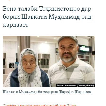
Вена талаби Тоҷикистонро дар
бораи Шавкати Муҳаммад рад
кардааст
Шавкати Муҳаммад бо модараш Шарофат Шарифова