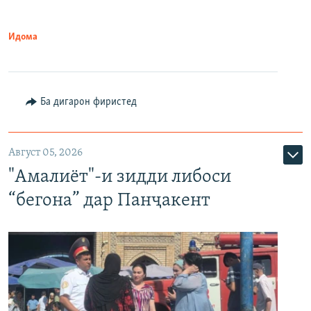
Идома
Ба дигарон фиристед
Август 05, 2026
"Амалиёт"-и зидди либоси
“бегона” дар Панҷакент