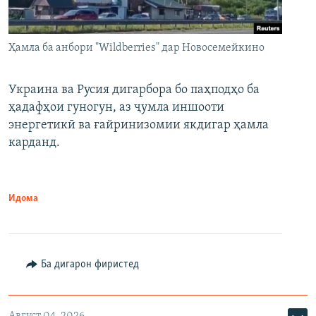
Ҳамла ба анбори "Wildberries" дар Новосемейкино
Украина ва Русия дигарбора бо паҳподҳо ба
ҳадафҳои гуногун, аз ҷумла иншооти
энергетикӣ ва ғайринизомии якдигар ҳамла
карданд.
Идома
Ба дигарон фиристед
Август 04, 2026