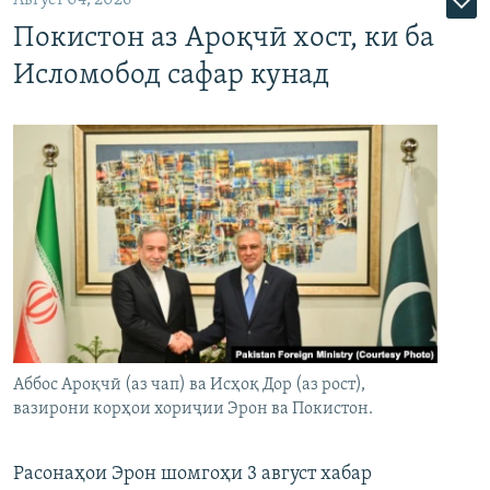
Покистон аз Ароқчӣ хост, ки ба
Исломобод сафар кунад
Аббос Ароқчӣ (аз чап) ва Исҳоқ Дор (аз рост),
вазирони корҳои хориҷии Эрон ва Покистон.
Расонаҳои Эрон шомгоҳи 3 август хабар