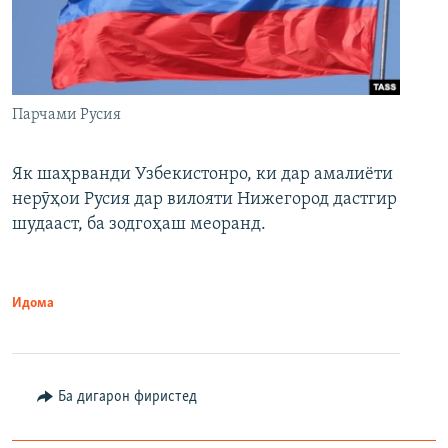
Парчами Русия
Як шаҳрванди Узбекистонро, ки дар амалиёти
нерӯҳои Русия дар вилояти Нижегород дастгир
шудааст, ба зодгоҳаш меоранд.
Идома
Ба дигарон фиристед