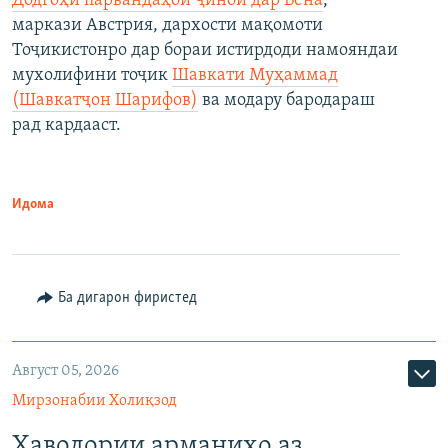
Додгоҳи парвандаҳои ҷиноӣ дар Вена
,
маркази Австрия, дархости мақомоти
Тоҷикистонро дар бораи истирдоди намояндаи
мухолифини тоҷик
Шавкати Муҳаммад
(Шавкатҷон Шарифов)
ва модару бародараш
рад кардааст.
Идома
Ба дигарон фиристед
Август 05, 2026
Мирзонабии Холиқзод
Ҳаводории арманиҳо аз