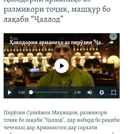
размикори тоҷик, машҳур бо
лақаби “Ҷаллод”
Ҳаводории арманиҳо аз пирӯзии "Ҷаллод"-и тоҷик
Феълан кор намекунад
Auto
0:00
2:49
240p
Пирӯзии Сулаймон Маҳмадов, размикори
360p
тоҷик бо лақаби "Ҷаллод", дар набард бо рақиби
480p
Auto
240p
360p
480p
чеченаш дар Арманистон дар сархати
720p