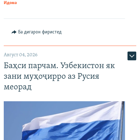
Идома
Ба дигарон фиристед
Август 04, 2026
Баҳси парчам. Узбекистон як
зани муҳоҷирро аз Русия
меорад