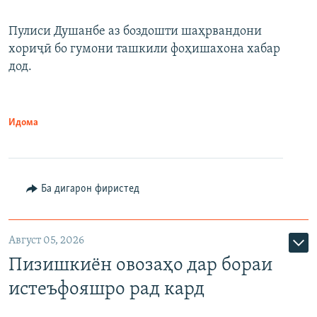
Пулиси Душанбе аз боздошти шаҳрвандони
хориҷӣ бо гумони ташкили фоҳишахона хабар
дод.
Идома
Ба дигарон фиристед
Август 05, 2026
Пизишкиён овозаҳо дар бораи
истеъфояшро рад кард