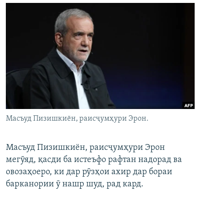
Масъуд Пизишкиён, раисҷумҳури Эрон.
Масъуд Пизишкиён, раисҷумҳури Эрон
мегӯяд, қасди ба истеъфо рафтан надорад ва
овозаҳоеро, ки дар рӯзҳои ахир дар бораи
барканории ӯ нашр шуд, рад кард.