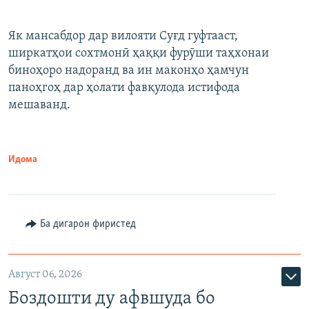
Як мансабдор дар вилояти Суғд гуфтааст,
ширкатҳои сохтмонӣ ҳаққи фурӯши таҳхонаи
биноҳоро надоранд ва ин маконҳо ҳамчун
паноҳгоҳ дар ҳолати фавқулода истифода
мешаванд.
Идома
Ба дигарон фиристед
Август 06, 2026
Боздошти ду афвшуда бо