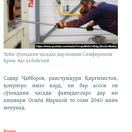
Ҷойи сӯзондани ҷасадҳо дар ноҳияи Симферополи
Қрим. Акс аз бойгонӣ
Содир Ҷабборов, раисҷумҳури Қирғизистон,
қонунеро имзо кард, ки бар асоси он
сӯзондани ҷасади фавтидагонро дар ин
кишвари Осиёи Марказӣ то соли 2040 манъ
мекунад.
Идома