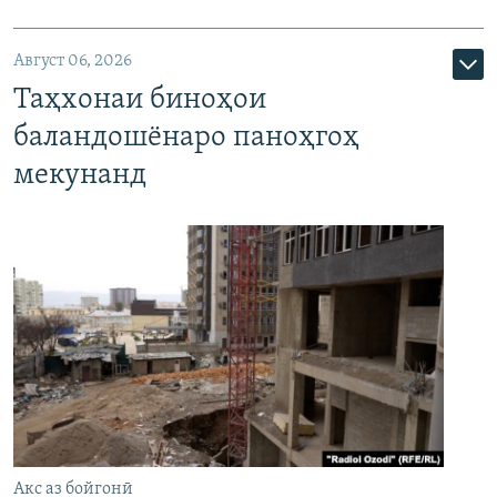
Август 06, 2026
Таҳхонаи биноҳои
баландошёнаро паноҳгоҳ
мекунанд
Акс аз бойгонӣ