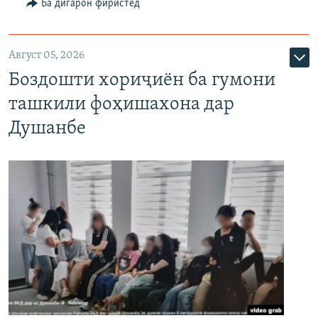
Ба дигарон фиристед
Август 05, 2026
Боздошти хориҷиён ба гумони
ташкили фоҳишахона дар
Душанбе