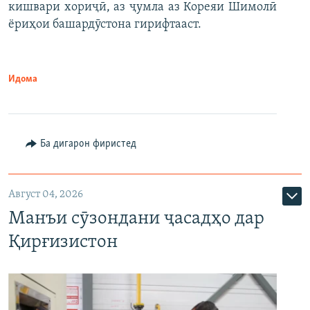
кишвари хориҷӣ, аз ҷумла аз Кореяи Шимолӣ
ёриҳои башардӯстона гирифтааст.
Идома
Ба дигарон фиристед
Август 04, 2026
Манъи сӯзондани ҷасадҳо дар
Қирғизистон