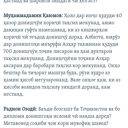
ҳастанд ва шароити зиндагӣ чӣ хел аст?
Муҳаммадамин Қаюмов:
Ҳоло дар инҷо ҳудуди 40
ҳазор донишҷӯи хориҷӣ таҳсил мекунад, аммо
дақиқан гуфта намешавад, ки аз кишварҳои
хориҷӣ чӣ теъдод донишҷӯ дорад. Албатта, имрӯз
дар донишгоҳи маъруфи Азҳар тахминан ҳудуди
700 донишҷӯи тоҷик писарон ва ҳам духтарон
таҳсил мекунанд. Донишҷуёни тоҷики Азҳар
аксаран дар баробари таҳсил кор мекунанд. Онҳо
бештар ба тиҷорат машғул буда, рӯзи худро аз
ҳамин ҳисоб мегузаронанд. Вале онҳое ҳам, ки аз
ҳисоби волидон таҳсилу зиндагӣ доранд, кам
нестанд.
Радиои Озодӣ:
Баъди бозгашт ба Тоҷикистон ва бо
дипломи донишгоҳи исломӣ чӣ нақша доред?
Метавонед соҳиби ҷои кори мувофиқ шавед?