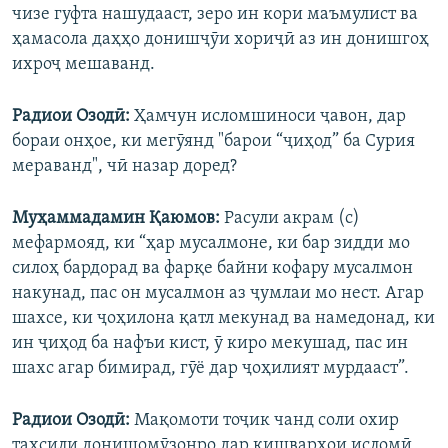
чизе гуфта нашудааст, зеро ин кори маъмулист ва
ҳамасола даҳҳо донишҷӯи хориҷӣ аз ин донишгоҳ
ихроҷ мешаванд.
Радиои Озодӣ:
Ҳамчун исломшиноси ҷавон, дар
бораи онҳое, ки мегӯянд "барои “ҷиҳод” ба Сурия
мераванд", чӣ назар доред?
Муҳаммадамин Қаюмов:
Расули акрам (с)
мефармояд, ки “ҳар мусалмоне, ки бар зидди мо
силоҳ бардорад ва фарқе байни кофару мусалмон
накунад, пас он мусалмон аз ҷумлаи мо нест. Агар
шахсе, ки ҷоҳилона қатл мекунад ва намедонад, ки
ин ҷиҳод ба нафъи кист, ӯ киро мекушад, пас ин
шахс агар бимирад, гӯё дар ҷоҳилият мурдааст”.
Радиои Озодӣ:
Мақомоти тоҷик чанд соли охир
таҳсили донишомӯзонро дар кишварҳои исломӣ