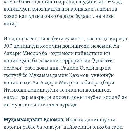
ҳам сабаби аз донишгоҳ ронда шудани ин теъдод
донишҷуён риоя нашудани қоидаҳои таҳсил ва
ҳозир нашудани онҳо ба дарс будааст, на чизи
дигар.
Ин дар ҳолест, ки ҳафтаи гузашта, расонаҳо ихроҷи
300 донишҷӯи хориҷии донишгоҳи исломии Ал-
Азҳари Мисрро ба “эҳтимоли пайвастани ин
донишҷӯён ба созмони террористии “Давлати
исломӣ” рабт додааанд. Радиои Озодӣ дар як
гуфтугӯ бо Муҳаммадамин Қаюмов, унвонҷӯи
донишгоҳи Ал-Азҳари Миср ва собиқ раҳбари
Иттиҳоди донишҷӯёни тоҷики ин донишгоҳ,
нахуст дар мавриди ихроҷи донишҷуёни хориҷӣ аз
ин муассисаи таълимӣ пурсид:
Муҳаммадамин Қаюмов
: Ихроҷи донишҷуёни
хориҷӣ рабте ба мавзӯи “пайвастани онҳо ба сафи