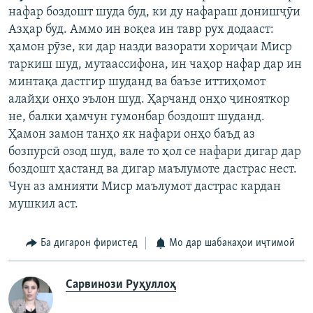
нафар боздошт шуда буд, ки ду нафараш донишҷӯи
Азҳар буд. Аммо ин воқеа ин тавр рух додааст:
ҳамон рӯзе, ки дар назди вазорати хориҷаи Миср
таркиш шуд, мутаассифона, ин чаҳор нафар дар ин
минтақа дастгир шуданд ва баъзе иттиҳомот
алайҳи онҳо эълон шуд. Ҳарчанд онҳо ҷинояткор
не, балки ҳамчун гумонбар боздошт шуданд.
Ҳамон замон танҳо як нафари онҳо баъд аз
бозпурсӣ озод шуд, вале то ҳол се нафари дигар дар
боздошт ҳастанд ва дигар маълумоте дастрас нест.
Чун аз амнияти Миср маълумот дастрас кардан
мушкил аст.
Ба дигарон фиристед
Мо дар шабакаҳои иҷтимоӣ
Сарвинози Руҳуллоҳ