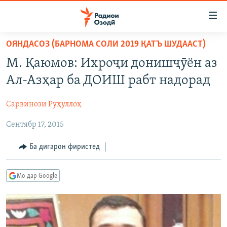
Пайвандҳои
дастрасӣ
Ҷаҳиш
ОЯНДАСОЗ (БАРНОМА СОЛИ 2019 ҚАТЪ ШУДААСТ)
ба
ГӮШАҲО
М. Қаюмов: Ихроҷи донишҷӯён аз
мояи
ГАПИ ОЗОД
СИЁСАТ
аслӣ
Ал-Азҳар ба ДОИШ рабт надорад
РӮЗГОРИ МУҲОҶИР
Ҷаҳиш
ИҚТИСОД
ба
Сарвинози Руҳуллоҳ
САЛОМ, ХОҲАР
ҶОМЕА
феҳристи
Сентябр 17, 2015
ТАҲҚИҚОТ
ҚАЗИЯИ "КРОКУС"
аслӣ
Ҷаҳиш
ҶАНГ ДАР УКРАИНА
ОСИЁИ МАРКАЗӢ
Ба дигарон фиристед
ба
НАЗАРИ МАРДУМ
ФАРҲАНГ
ҷустор
Мо дар Google
ЧАНДРАСОНАӢ
МЕҲМОНИ ОЗОДӢ
БЛОГИСТОН
РӮЙХАТҲО
ВАРЗИШ
ОЗОДӢ ОНЛАЙН
ВИДЕО
КИТОБҲОИ ОЗОДӢ
НИГОРИСТОН