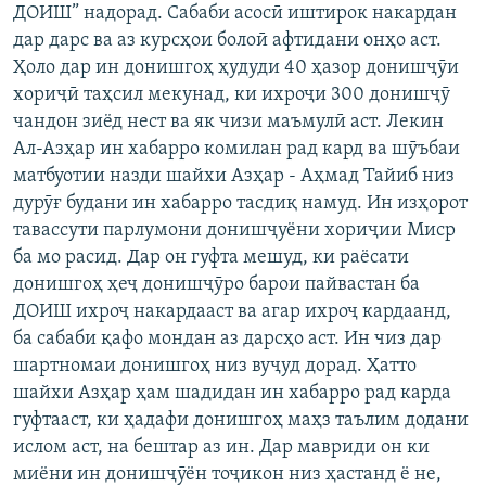
ДОИШ” надорад. Сабаби асосӣ иштирок накардан
дар дарс ва аз курсҳои болоӣ афтидани онҳо аст.
Ҳоло дар ин донишгоҳ ҳудуди 40 ҳазор донишҷӯи
хориҷӣ таҳсил мекунад, ки ихроҷи 300 донишҷӯ
чандон зиёд нест ва як чизи маъмулӣ аст. Лекин
Ал-Азҳар ин хабарро комилан рад кард ва шӯъбаи
матбуотии назди шайхи Азҳар - Аҳмад Тайиб низ
дурӯғ будани ин хабарро тасдиқ намуд. Ин изҳорот
тавассути парлумони донишҷуёни хориҷии Миср
ба мо расид. Дар он гуфта мешуд, ки раёсати
донишгоҳ ҳеҷ донишҷӯро барои пайвастан ба
ДОИШ ихроҷ накардааст ва агар ихроҷ кардаанд,
ба сабаби қафо мондан аз дарсҳо аст. Ин чиз дар
шартномаи донишгоҳ низ вуҷуд дорад. Ҳатто
шайхи Азҳар ҳам шадидан ин хабарро рад карда
гуфтааст, ки ҳадафи донишгоҳ маҳз таълим додани
ислом аст, на бештар аз ин. Дар мавриди он ки
миёни ин донишҷӯён тоҷикон низ ҳастанд ё не,