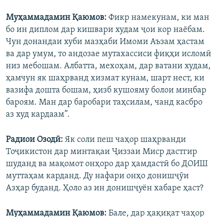
Муҳаммадамин Қаюмов:
Фикр намекунам, ки ман
бо ин диплом дар кишвари худам ҷои кор наёбам.
Чун донандаи хуби мазҳаби Имоми Аъзам ҳастам
ва дар умум, то андозае мутахассиси фиқҳи исломӣ
низ мебошам. Албатта, мехоҳам, дар ватани худам,
ҳамчун як шаҳрванд хизмат кунам, шарт нест, ки
вазифа дошта бошам, ҳизб кушояму болои минбар
бароям. Ман дар баробари таҳсилам, чанд касбро
аз худ кардаам”.
Радиои Озодӣ:
Як соли пеш чаҳор шаҳрванди
Тоҷикистон дар минтақаи Ҷиззаи Миср дастгир
шуданд ва мақомот онҳоро дар ҳамдастӣ бо ДОИШ
муттаҳам карданд. Ду нафари онҳо донишҷӯи
Азҳар буданд. Ҳоло аз ин донишҷуён хабаре ҳаст?
Муҳаммадамин Қаюмов:
Бале, дар ҳақиқат чаҳор