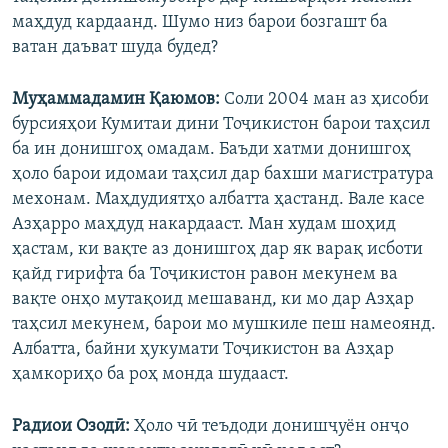
маҳдуд кардаанд. Шумо низ барои бозгашт ба
ватан даъват шуда будед?
Муҳаммадамин Қаюмов:
Соли 2004 ман аз ҳисоби
бурсияҳои Кумитаи дини Тоҷикистон барои таҳсил
ба ин донишгоҳ омадам. Баъди хатми донишгоҳ
ҳоло барои идомаи таҳсил дар бахши магистратура
мехонам. Маҳдудиятҳо албатта ҳастанд. Вале касе
Азҳарро маҳдуд накардааст. Ман худам шоҳид
ҳастам, ки вақте аз донишгоҳ дар як варақ исботи
қайд гирифта ба Тоҷикистон равон мекунем ва
вақте онҳо мутақоид мешаванд, ки мо дар Азҳар
таҳсил мекунем, барои мо мушкиле пеш намеоянд.
Албатта, байни ҳукумати Тоҷикистон ва Азҳар
ҳамкориҳо ба роҳ монда шудааст.
Радиои Озодӣ:
Ҳоло чӣ теъдоди донишҷуён онҷо