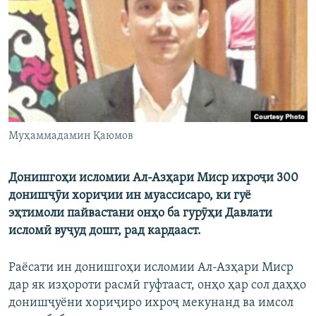
ГУЗОРИШҲОИ РАДИОӢ
Русский
ПАЙГИРӢ КУНЕД
Муҳаммадамин Қаюмов
Ҳамаи сомонаҳои RFE/RL
Донишгоҳи исломии Ал-Азҳари Миср ихроҷи 300
донишҷӯи хориҷии ин муассисаро, ки гуё
эҳтимоли пайвастани онҳо ба гурӯҳи Давлати
исломӣ вуҷуд дошт, рад кардааст.
Раёсати ин донишгоҳи исломии Ал-Азҳари Миср
дар як изҳороти расмӣ гуфтааст, онҳо ҳар сол даҳҳо
донишҷуёни хориҷиро ихроҷ мекунанд ва имсол