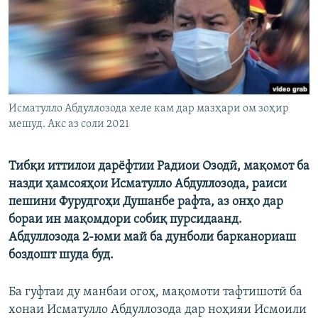
ГУЗОРИШҲОИ РАДИОӢ
Русский
ПАЙГИРӢ КУНЕД
Исматулло Абдуллозода хеле кам дар мазҳари ом зоҳир
мешуд. Акс аз соли 2021
Ҳамаи сомонаҳои RFE/RL
Тибқи иттилои дарёфтии Радиои Озодӣ, мақомот ба
назди ҳамсояҳои Исматулло Абдуллозода, раиси
пешини Фурудгоҳи Душанбе рафта, аз онҳо дар
бораи ин мақомдори собиқ пурсидаанд.
Абдуллозода 2-юми май ба дунболи барканориаш
боздошт шуда буд.
Ба гуфтаи ду манбаи огоҳ, мақомоти тафтишотӣ ба
хонаи Исматулло Абдуллозода дар ноҳияи Исмоили