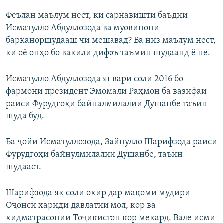
Феълан маълум нест, ки сарнавишти баъдии
Исматулло Абдуллозода ва муовинони
барканоршудааш чӣ мешавад? Ва низ маълум нест,
ки оё онҳо бо вакили дифоъ таъмин шудаанд ё не.
Исматулло Абдуллозода январи соли 2016 бо
фармони президент Эмомалӣ Раҳмон ба вазифаи
раиси Фурудгоҳи байналмилалии Душанбе таъин
шуда буд.
Ба ҷойи Исматуллозода, Зайнулло Шарифзода раиси
Фурудгоҳи байнулмилалии Душанбе, таъин
шудааст.
Шарифзода як соли охир дар мақоми мудири
Оҷонси хариди давлатии мол, кор ва
хидматрасонии Тоҷикистон кор мекард. Вале исми