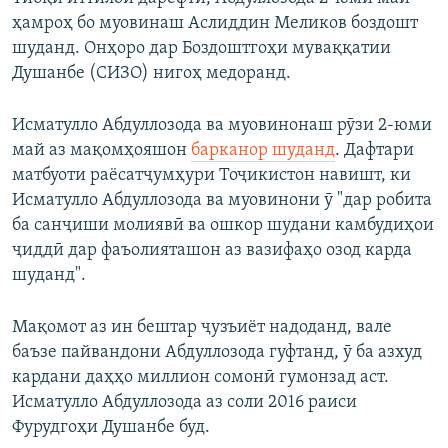
ҳамроҳ бо муовинаш Аслиддин Меликов боздошт
шуданд. Онҳоро дар Боздоштгоҳи муваққатии
Душанбе (СИЗО) нигоҳ медоранд.
Исматулло Абдуллозода ва муовинонаш рӯзи 2-юми
май аз мақомҳояшон
барканор шуданд
. Дафтари
матбуоти раёсатҷумҳури Тоҷикистон навишт, ки
Исматулло Абдуллозода ва муовинони ӯ "дар робита
ба санҷиши молиявӣ ва ошкор шудани камбудиҳои
ҷиддӣ дар фаъолияташон аз вазифаҳо озод карда
шуданд".
Мақомот аз ин бештар ҷузъиёт надоданд, вале
баъзе пайвандони Абдуллозода гуфтанд, ӯ ба азхуд
кардани даҳҳо миллион сомонӣ гумонзад аст.
Исматулло Абдуллозода аз соли 2016 раиси
Фурудгоҳи Душанбе буд.