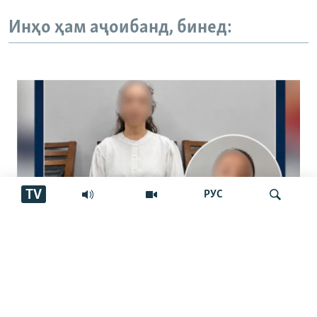
Инҳо ҳам аҷоибанд, бинед:
TV
РУС
Боздошт, “тавба” ва ҳабсу ҷарима. Чаро
Ҷустуҷӯ
баъзе блогеронро дастгир мекунанд?