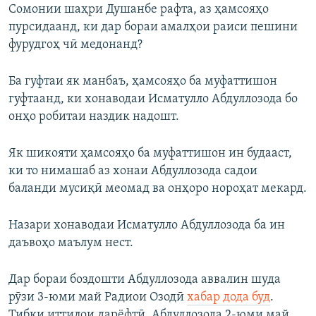
Сомонии шаҳри Душанбе рафта, аз ҳамсояҳо
пурсидаанд, ки дар бораи амалҳои раиси пешини
фурудгоҳ чӣ медонанд?
Ба гуфтаи як манбаъ, ҳамсояҳо ба муфаттишон
гуфтаанд, ки хонаводаи Исматулло Абдуллозода бо
онҳо робитаи наздик надошт.
Як шикояти ҳамсояҳо ба муфаттишон ин будааст,
ки то нимашаб аз хонаи Абдуллозода садои
баланди мусиқӣ меомад ва онҳоро нороҳат мекард.
Назари хонаводаи Исматулло Абдуллозода ба ин
даъвоҳо маълум нест.
Дар бораи боздошти Абдуллозода аввалин шуда
рӯзи 3-юми май Радиои Озодӣ
хабар дода буд
.
Тибқи иттилои дарёфтӣ, Абдуллозода 2-юми май