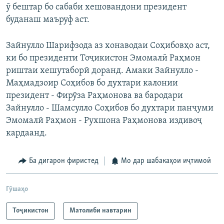
ӯ бештар бо сабаби хешовандони президент
буданаш маъруф аст.
Зайнулло Шарифзода аз хонаводаи Соҳибовҳо аст,
ки бо президенти Тоҷикистон Эмомалӣ Раҳмон
риштаи хешутаборӣ доранд. Амаки Зайнулло -
Маҳмадзоир Соҳибов бо духтари калонии
президент - Фирӯза Раҳмонова ва бародари
Зайнулло - Шамсулло Соҳибов бо духтари панҷуми
Эмомалӣ Раҳмон - Рухшона Раҳмонова издивоҷ
кардаанд.
Ба дигарон фиристед
Мо дар шабакаҳои иҷтимоӣ
Гӯшаҳо
Тоҷикистон
Матолиби навтарин