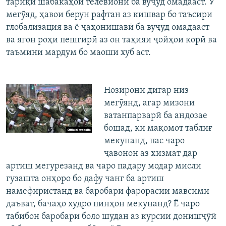
тариқи шабакаҳои телевионӣ ба вуҷуд омадааст. Ӯ
мегӯяд, ҳавои берун рафтан аз кишвар бо таъсири
глобализация ва ё ҷаҳонишавӣ ба вуҷуд омадааст
ва ягон роҳи пешгирӣ аз он таҳияи ҷойҳои корӣ ва
таъмини мардум бо маоши хуб аст.
Нозирони дигар низ
мегӯянд, агар мизони
ватанпарварӣ ба андозае
бошад, ки мақомот таблиғ
мекунанд, пас чаро
ҷавонон аз хизмат дар
артиш мегурезанд ва чаро падару модар мисли
гузашта онҳоро бо дафу чанг ба артиш
намефиристанд ва баробари фарорасии мавсими
даъват, бачаҳо худро пинҳон мекунанд? Ё чаро
табибон баробари боло шудан аз курсии донишҷӯӣ