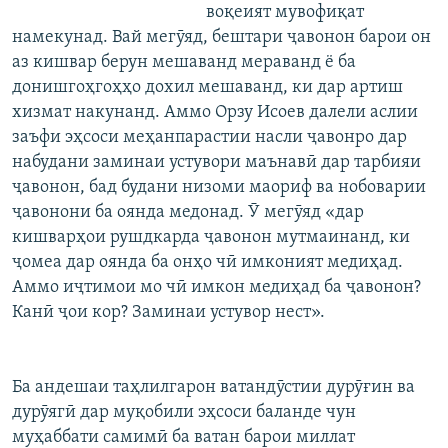
воқеият мувофиқат
намекунад. Вай мегӯяд, бештари ҷавонон барои он
аз кишвар берун мешаванд мераванд ё ба
донишгоҳгоҳҳо дохил мешаванд, ки дар артиш
хизмат накунанд. Аммо Орзу Исоев далели аслии
заъфи эҳсоси меҳанпарастии насли ҷавонро дар
набудани заминаи устувори маънавӣ дар тарбияи
ҷавонон, бад будани низоми маориф ва нобоварии
ҷавонони ба оянда медонад. Ӯ мегӯяд «дар
кишварҳои рушдкарда ҷавонон мутмаинанд, ки
ҷомеа дар оянда ба онҳо чӣ имконият медиҳад.
Аммо иҷтимои мо чӣ имкон медиҳад ба ҷавонон?
Канӣ ҷои кор? Заминаи устувор нест».
Ба андешаи таҳлилгарон ватандӯстии дурӯғин ва
дурӯягӣ дар муқобили эҳсоси баланде чун
муҳаббати самимӣ ба ватан барои миллат