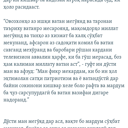
дар ин кишвар ба андозаи иғроқ нарасида буд, ки
ҳоло расидааст.
“Овозхонҳо аз ишқи ватан мегӯянд ва таронаи
таъриху ватанро месароянд, мақомдорҳо миллат
мегӯянд ва танҳо аз хизмат ба халқ сӯҳбат
мекунанд, афсарон аз садоқати комил ба ватан
савганд мехӯранд ва баробари рӯшан кардани
телевизион аввалин ҳарфе, ки ба гӯш мерасад, боз
ҳам калимаи миллату ватан аст”, - гуфт ин дӯсти
ман ва афзуд: “Ман фикр мекардам, ки бо ин ҳол
эҳтимолан сатҳи патриотизм ва ё ватандӯстӣ дар
байни сокинони кишвар хеле боло рафта ва мардум
ба ҷуз сарсупурдагӣ ба ватан вазифаи дигаре
надоранд.”
Дӯсти ман мегӯяд дар асл, вақте бо мардум сӯҳбат