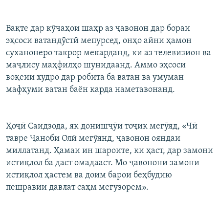
Вақте дар кӯчаҳои шаҳр аз ҷавонон дар бораи
эҳсоси ватандӯстӣ мепурсед, онҳо айни ҳамон
суханонеро такрор мекарданд, ки аз телевизион ва
маҷлису маҳфилҳо шунидаанд. Аммо эҳсоси
воқеии худро дар робита ба ватан ва умуман
мафҳуми ватан баён карда наметавонанд.
Ҳоҷӣ Саидзода, як донишҷӯи тоҷик мегӯяд, «Чӣ
тавре Ҷаноби Олӣ мегӯянд, ҷавонон ояндаи
миллатанд. Ҳамаи ин шароите, ки ҳаст, дар замони
истиқлол ба даст омадааст. Мо ҷавонони замони
истиқлол ҳастем ва доим барои беҳбудию
пешравии давлат саҳм мегузорем».