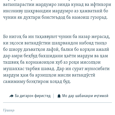
ватанпарастии мардумро зинда кунад ва ифтихори
инсониву шаҳрвандии мардумро аз ҳамватанӣ бо
чунин як духтари боистеъдод ба намоиш гузорад.
Бо нигоҳ ба ин таҳаввулот чунин ба назар мерасад,
ки эҳсоси ватандӯстии шаҳрвандон набояд танҳо
бо шиору даъватҳои лафзӣ, балки бо корҳои амалӣ
дар амри беҳбуд бахшидани ҳаёти мардум ва ҳам
ташвиқ ба корнамоиҳои хуб аз роҳи мисолҳои
мушаххас тарбия шавад. Дар ин сурат муносибати
мардум ҳам ба арзишҳои мисли ватандӯстӣ
самимиму боэҳтиром хоҳад буд.
Ба дигарон фиристед
Мо дар шабакаҳои иҷтимоӣ
Гӯшаҳо