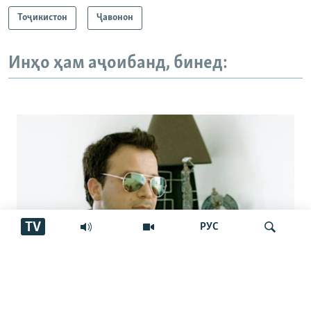
Тоҷикистон
Ҷавонон
Инҳо ҳам аҷоибанд, бинед:
TV
РУС
Аз марги овозхон Баҳром Ғафурӣ шаш
Ҷустуҷӯ
сол гузашт. Вай имсол 50-сола мешуд