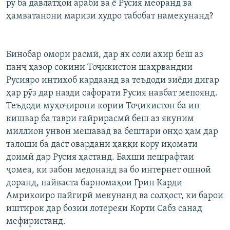
рӯ ба давлатҳои арабӣ ва ё Русия меоранд ва
ҳамватанони маризи худро табобат намекунанд?
Бинобар омори расмӣ, дар як соли ахир беш аз
панҷ ҳазор сокини Тоҷикистон шаҳрвандии
Русияро интихоб кардаанд ва теъдоди зиёди дигар
ҳар рӯз дар назди сафорати Русия навбат мепоянд.
Теъдоди муҳоҷирони кории Тоҷикистон ба ин
кишвар ба таври ғайрирасмӣ беш аз якуним
миллион унвон мешавад ва бештари онҳо ҳам дар
талоши ба даст овардани ҳаққи кору иқомати
доимӣ дар Русия ҳастанд. Бахши пешрафтаи
ҷомеа, ки забон медонанд ва бо интернет ошноӣ
доранд, пайваста барномаҳои Грин Карди
Амрикоиро пайгирӣ мекунанд ва солҳост, ки барои
иштирок дар бозии лотереяи Корти Сабз санад
мефиристанд.