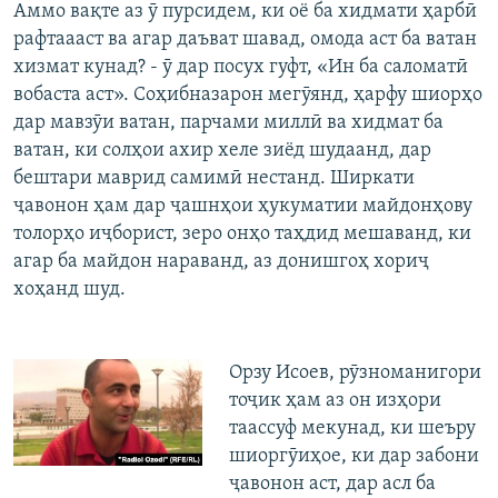
Аммо вақте аз ӯ пурсидем, ки оё ба хидмати ҳарбӣ
рафтаааст ва агар даъват шавад, омода аст ба ватан
хизмат кунад? - ӯ дар посух гуфт, «Ин ба саломатӣ
вобаста аст». Соҳибназарон мегӯянд, ҳарфу шиорҳо
дар мавзӯи ватан, парчами миллӣ ва хидмат ба
ватан, ки солҳои ахир хеле зиёд шудаанд, дар
бештари маврид самимӣ нестанд. Ширкати
ҷавонон ҳам дар ҷашнҳои ҳукуматии майдонҳову
толорҳо иҷборист, зеро онҳо таҳдид мешаванд, ки
агар ба майдон нараванд, аз донишгоҳ хориҷ
хоҳанд шуд.
Орзу Исоев, рӯзноманигори
тоҷик ҳам аз он изҳори
таассуф мекунад, ки шеъру
шиоргӯиҳое, ки дар забони
ҷавонон аст, дар асл ба