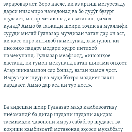
зараровар аст. Зеро насле, ки аз артиш мегурезаду
дарси низомиро намедонад ва бо дурӯғ бузург
шудааст, магар метавонад аз ватанаш ҳимоя
кунад? Аммо ба таъкиди шоири тоҷик ва муаллифи
суруди миллӣ Гулназар муъҷизаи ватан дар он аст,
ки касе онро интихоб намекунад, ҳамчунон, ки
инсонҳо падару модари худро интихоб
намекунанд. Гулназар меафзояд, «инсонҳое
ҳастанд, ки гумон мекунанд ватан шиками онҳост.
Агар шикамашон сер бошад, ватан ҳамон ҷост.
Имрӯз ҷои шуур ва муҳаббатро моддиёт пахш
кардааст. Аммо дар асл ин тур нест».
Ба андешаи шоир Гулназар маҳз камбизоативу
ниёзмандӣ ба дигар шудани шудани ақидаю
тасмимҳои ҷавонони имрӯз сабабгор шудааст ва
коҳиши камбизоатӣ метавонад эҳсоси муҳаббату