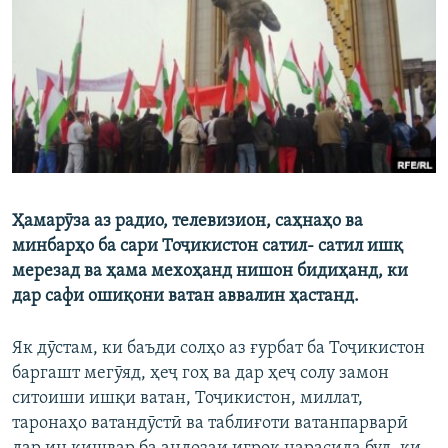
ГУЗОРИШҲОИ РАДИОӢ
Русский
ПАЙГИРӢ КУНЕД
Ҳамарӯза аз радио, телевизион, саҳнаҳо ва
Ҳамаи сомонаҳои RFE/RL
минбарҳо ба сари Тоҷикистон сатил- сатил ишқ
мерезад ва ҳама мехоҳанд нишон бидиҳанд, ки
дар сафи ошиқони ватан аввалин ҳастанд.
Як дӯстам, ки баъди солҳо аз ғурбат ба Тоҷикистон
баргашт мегӯяд, ҳеҷ гоҳ ва дар ҳеҷ солу замон
ситоиши ишқи ватан, Тоҷикистон, миллат,
таронаҳо ватандӯстӣ ва таблиғоти ватанпарварӣ