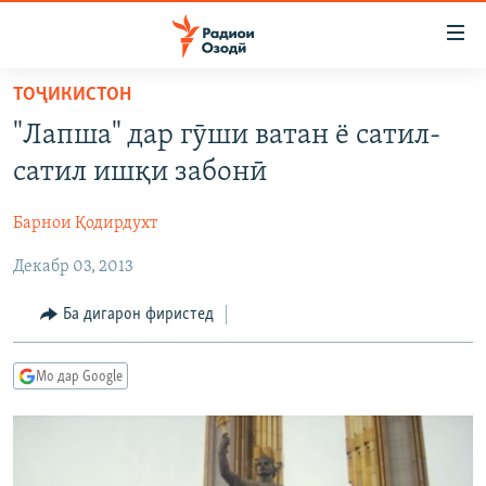
Пайвандҳои
дастрасӣ
Ҷаҳиш
ТОҶИКИСТОН
ба
ГӮШАҲО
"Лапша" дар гӯши ватан ё сатил-
мояи
ГАПИ ОЗОД
СИЁСАТ
аслӣ
сатил ишқи забонӣ
РӮЗГОРИ МУҲОҶИР
Ҷаҳиш
ИҚТИСОД
ба
Барнои Қодирдухт
САЛОМ, ХОҲАР
ҶОМЕА
феҳристи
Декабр 03, 2013
ТАҲҚИҚОТ
ҚАЗИЯИ "КРОКУС"
аслӣ
Ҷаҳиш
ҶАНГ ДАР УКРАИНА
ОСИЁИ МАРКАЗӢ
Ба дигарон фиристед
ба
НАЗАРИ МАРДУМ
ФАРҲАНГ
ҷустор
Мо дар Google
ЧАНДРАСОНАӢ
МЕҲМОНИ ОЗОДӢ
БЛОГИСТОН
РӮЙХАТҲО
ВАРЗИШ
ОЗОДӢ ОНЛАЙН
ВИДЕО
КИТОБҲОИ ОЗОДӢ
НИГОРИСТОН