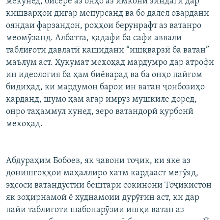
мекунед, бисёре аз онҳо аз имкони зиндагӣ дар
кишварҳои дигар мепурсанд ва бо далел овардани
ояндаи фарзандон, роҳҳои берунрафт аз ватанро
меомӯзанд. Албатта, ҳадафи ба сафи аввали
таблиғоти давлатӣ кашидани “ишқварзӣ ба ватан”
маълум аст. Ҳукумат мехоҳад мардумро дар атрофи
ин идеология ба ҳам биёварад ва ба онҳо пайғом
бидиҳад, ки мардумон барои ин ватан ҷонбозиҳо
карданд, шумо ҳам агар имрӯз мушкиле доред,
онро таҳаммул кунед, зеро ватандорӣ қурбонӣ
мехоҳад.
Абдураҳим Бобоев, як ҷавони тоҷик, ки яке аз
донишгоҳҳои маҳаллиро хатм кардааст мегӯяд,
эҳсоси ватандӯстии бештари сокинони Тоҷикистон
як зоҳирнамоӣ ё худнамоии дурӯғин аст, ки дар
пайи таблиғоти шабонарӯзии ишқи ватан аз