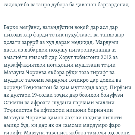
садоқат ба ватанро дубора ба ҷавонон баргардонад.
Бархе мегӯянд, ватандӯстии воқеӣ дар асл дар
ниҳоди ҳар фарди тоҷик нуҳуфтааст ва танҳо дар
ҳолати зарурӣ аз худ дарак медиҳад. Мардуми
хаста аз хабарҳои нохушу нигаронкунанда аз
амалиёти низомӣ дар Хоруғ тобистони 2012 аз
муваффақиятҳои ногаҳонии муштзани тоҷик
Мавзуна Чориева якбора рӯҳи тоза гирифт ва
муддате тамоми мардуми тоҷикро дар дохил ва
хориҷи Тоҷикистон ба ҳам муттаҳид кард. Пирӯзии
як духтари 19-солаи тоҷик дар бозиҳои бонуфузи
Олимпӣ ва афрохта шудани парчами миллии
Тоҷикистон ба ифтихори нишони биринҷии
Мавзуна Чориева ҳамон лаҳзаи шодиву нишоти
амиқе буд, ки дар як он тамоми мардумро фаро
гирифт. Мавзуна тавонист якбора тамоми эҳсосони