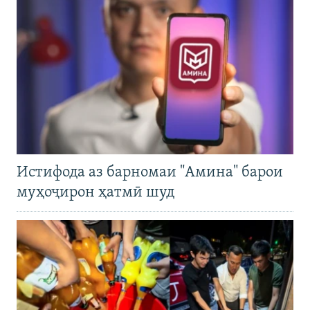
Истифода аз барномаи "Амина" барои
муҳоҷирон ҳатмӣ шуд