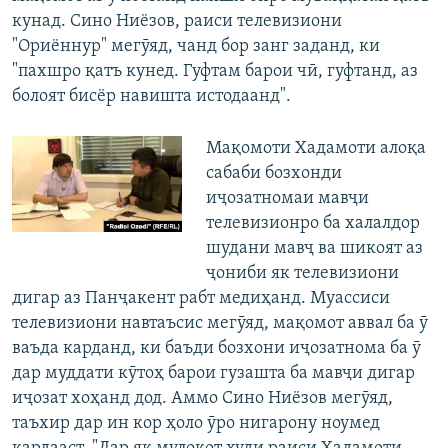
кунад. Сино Ниёзов, раиси телевизиони
"Ориённур" мегӯяд, чанд бор занг заданд, ки
"пахшро қатъ кунед. Гуфтам барои чӣ, гуфтанд, аз
болоят бисёр навишта истодаанд".
Мақомоти Хадамоти алоқа
сабаби бозхонди
иҷозатномаи мавҷи
телевизионро ба халалдор
шудани мавҷ ва шикоят аз
ҷониби як телевизиони
дигар аз Панҷакент рабт медиҳанд. Муассиси
телевизиони навтаъсис мегӯяд, мақомот аввал ба ӯ
ваъда карданд, ки баъди бозхони иҷозатнома ба ӯ
дар муддати кӯтоҳ барои гузашта ба мавҷи дигар
иҷозат хоҳанд дод. Аммо Сино Ниёзов мегӯяд,
таъхир дар ин кор ҳоло ӯро нигарону ноумед