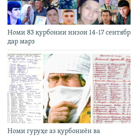
Номи 83 қурбонии низои 14-17 сентябр
дар марз
Номи гуруҳе аз қурбониён ва