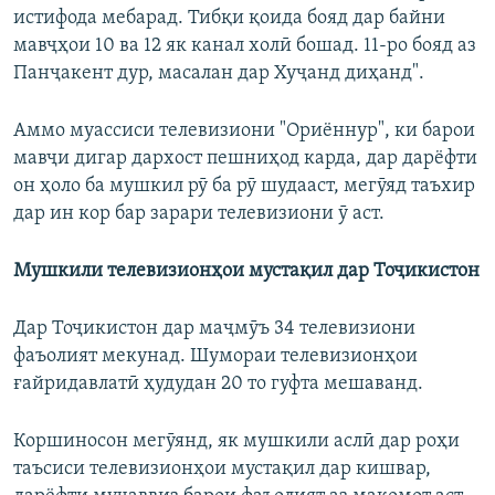
истифода мебарад. Тибқи қоида бояд дар байни
мавҷҳои 10 ва 12 як канал холӣ бошад. 11-ро бояд аз
Панҷакент дур, масалан дар Хуҷанд диҳанд".
Аммо муассиси телевизиони "Ориённур", ки барои
мавҷи дигар дархост пешниҳод карда, дар дарёфти
он ҳоло ба мушкил рӯ ба рӯ шудааст, мегӯяд таъхир
дар ин кор бар зарари телевизиони ӯ аст.
Мушкили телевизионҳои мустақил дар Тоҷикистон
Дар Тоҷикистон дар маҷмӯъ 34 телевизиони
фаъолият мекунад. Шумораи телевизионҳои
ғайридавлатӣ ҳудудан 20 то гуфта мешаванд.
Коршиносон мегӯянд, як мушкили аслӣ дар роҳи
таъсиси телевизионҳои мустақил дар кишвар,