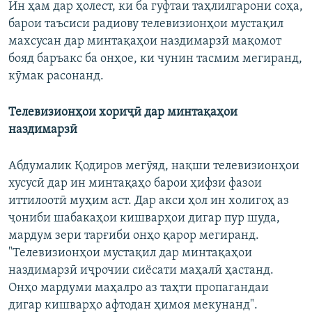
Ин ҳам дар ҳолест, ки ба гуфтаи таҳлилгарони соҳа,
барои таъсиси радиову телевизионҳои мустақил
махсусан дар минтақаҳои наздимарзӣ мақомот
бояд баръакс ба онҳое, ки чунин тасмим мегиранд,
кӯмак расонанд.
Телевизионҳои хориҷӣ дар минтақаҳои
наздимарзӣ
Абдумалик Қодиров мегӯяд, нақши телевизионҳои
хусусӣ дар ин минтақаҳо барои ҳифзи фазои
иттилоотӣ муҳим аст. Дар акси ҳол ин холигоҳ аз
ҷониби шабакаҳои кишварҳои дигар пур шуда,
мардум зери тарғиби онҳо қарор мегиранд.
"Телевизионҳои мустақил дар минтақаҳои
наздимарзӣ иҷрочии сиёсати маҳалӣ ҳастанд.
Онҳо мардуми маҳалро аз таҳти пропагандаи
дигар кишварҳо афтодан ҳимоя мекунанд".