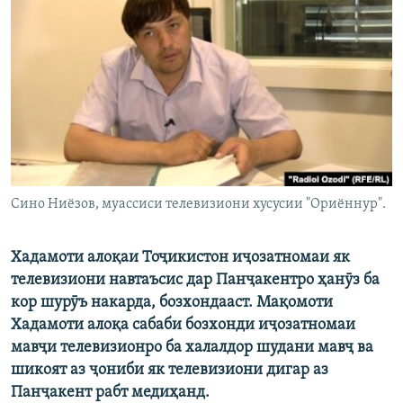
ГУЗОРИШҲОИ РАДИОӢ
Русский
ПАЙГИРӢ КУНЕД
Ҳамаи сомонаҳои RFE/RL
Сино Ниёзов, муассиси телевизиони хусусии "Ориённур".
Хадамоти алоқаи Тоҷикистон иҷозатномаи як
телевизиони навтаъсис дар Панҷакентро ҳанӯз ба
кор шурӯъ накарда, бозхондааст. Мақомоти
Хадамоти алоқа сабаби бозхонди иҷозатномаи
мавҷи телевизионро ба халалдор шудани мавҷ ва
шикоят аз ҷониби як телевизиони дигар аз
Панҷакент рабт медиҳанд.