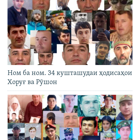
Ном ба ном. 34 кушташудаи ҳодисаҳои
Хоруғ ва Рӯшон