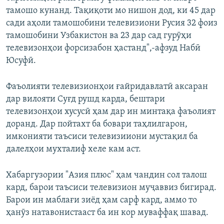
тамошо кунанд. Тақиқоти мо нишон дод, ки 45 дар
сади аҳоли тамошобини телевизиони Русия 32 фоиз
тамошобини Узбакистон ва 23 дар сад гурӯҳи
телевизонҳои форсизабон ҳастанд",-афзуд Набӣ
Юсуфӣ.
Фаъолияти телевизионҳои ғайридавлатӣ аксаран
дар вилояти Суғд рушд карда, бештари
телевизонҳои хусусӣ ҳам дар ин минтақа фаъолият
доранд. Дар пойтахт ба бовари таҳлилгарон,
имконияти таъсиси телевизииони мустақил ба
далелҳои мухталиф хеле кам аст.
Хабаргузории "Азия плюс" ҳам чандин сол талош
кард, барои таъсиси телевизион муҷаввиз бигирад.
Барои ин маблағи зиёд ҳам сарф кард, аммо то
ҳанӯз натавонистааст ба ин кор муваффақ шавад.