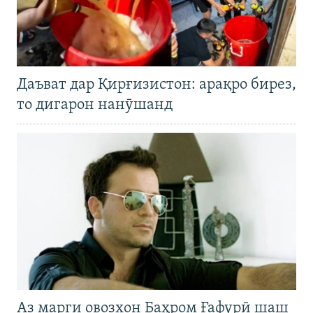
Даъват дар Қирғизистон: арақро бирез,
то дигарон нанӯшанд
Аз марги овозхон Баҳром Ғафурӣ шаш