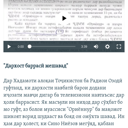
Таҳияи
Радиои Озодӣ
Феълан кор намекунад
0:00
3:39
"Дархост баррасӣ мешавад"
Дар Хадамоти алоқаи Тоҷикистон ба Радиои Озодӣ
гуфтанд, ки дархости навбатӣ барои додани
иҷозати мавҷи дигар ба телевизиони навтаъсис дар
ҳоли баррасист. Як масъули ин ниҳод дар сӯҳбат бо
мо гуфт, аз болои муассиси "Ориённур" ба мақомот
шикоят ворид шудааст ва бояд он омӯхта шавад. Ин
ҳам дар ҳолест, ки Сино Ниёзов мегӯяд, қаблан