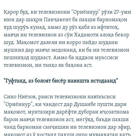
Қарор буд, ки телевизиони "Ориённур" рӯзи 27-уми
июн дар шаҳри Панҷакент ба пахши барномаҳои
худ шурӯъ кунад, аммо ду рӯз қабл аз ифтитоҳ,
мавҷи ин телевизион аз сӯи Хадамоти алоқа бекор
шуд. Мақомот далели ин корро пайдо шудани
мушкил дар мавҷе медонанд, ки ба ин телевизион
пешниҳод шудааст. Аммо ба иддаои муассиси
телевизион, ин танҳо як баҳона аст.
"Гуфтанд, аз болоят бисёр навишта истодаанд"
Сино Ниёзов, раиси телевизиони навтаъсиси
"Ориённур", ки чандест дар Душанбе пушти дари
мақомот, мунтазири дарёфти дубораи иҷозатнома
барои мавҷи телевизион аст, мегӯяд, баъди пахши
чанд барномаи санҷишии ин телевизион дар эфир,
мақомот аз ӯ хостанд пахши онро муваққатан қатъ