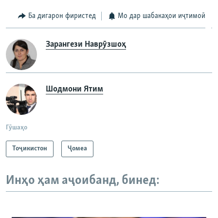
Ба дигарон фиристед
Мо дар шабакаҳои иҷтимоӣ
Зарангези Наврӯзшоҳ
Шодмони Ятим
Гӯшаҳо
Тоҷикистон
Ҷомeа
Инҳо ҳам аҷоибанд, бинед: