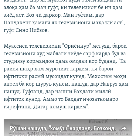
кардааст. "Дар як мулоқот худи раиси Хадамоти
алоқа ҳам ба ман гуфт, ки телевизион бе ин ҳам
зиёд аст. Боз чӣ даркор. Ман гуфтам, дар
Панҷакент ҳамагӣ як телевизиони маҳаллӣ аст",-
гуфт Сино Ниёзов.
Муассиси телевизиони "Ориённур" мегӯяд, барои
телевизиони худ маблағи зиёде сарф карда буд ва
студияву кормандон ҳама омодаи кор буданд. "Ба
раиси шаҳр ҳам муроҷиат кардем, ки барои
ифтитоҳи расмӣ мусоидат кунед. Мехостем моҳи
апрел ба кор шурӯъ кунем, нашуд, дар Наврӯз ҳам
нашуд. Гуфтанд, дар ҷашни Ваҳдати миллӣ
ифтитоҳ кунед. Аммо то Ваҳдат иҷозатномаро
гирифтанд. Дигар хомӯш кардем".
Рӯшан нашуда, "хомӯш" карданд. Бозхонди муҷаввизи телевизиони мустақил