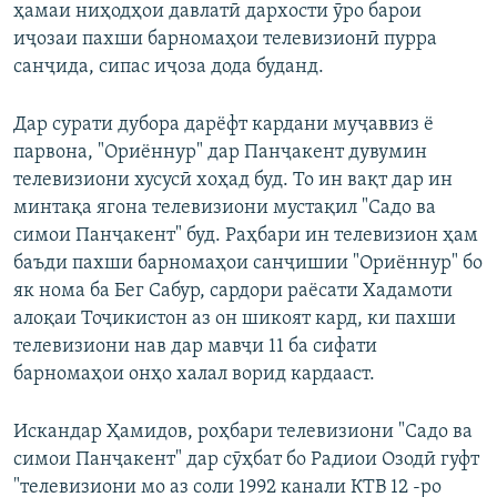
ҳамаи ниҳодҳои давлатӣ дархости ӯро барои
иҷозаи пахши барномаҳои телевизионӣ пурра
санҷида, сипас иҷоза дода буданд.
Дар сурати дубора дарёфт кардани муҷаввиз ё
парвона, "Ориённур" дар Панҷакент дувумин
телевизиони хусусӣ хоҳад буд. То ин вақт дар ин
минтақа ягона телевизиони мустақил "Садо ва
симои Панҷакент" буд. Раҳбари ин телевизион ҳам
баъди пахши барномаҳои санҷишии "Ориённур" бо
як нома ба Бег Сабур, сардори раёсати Хадамоти
алоқаи Тоҷикистон аз он шикоят кард, ки пахши
телевизиони нав дар мавҷи 11 ба сифати
барномаҳои онҳо халал ворид кардааст.
Искандар Ҳамидов, роҳбари телевизиони "Садо ва
симои Панҷакент" дар сӯҳбат бо Радиои Озодӣ гуфт
"телевизиони мо аз соли 1992 канали КТВ 12 -ро