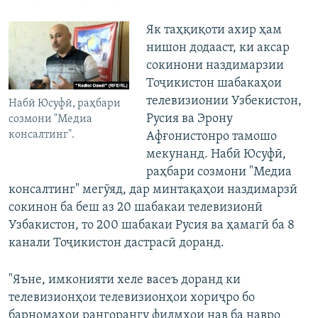
Як таҳқиқоти ахир ҳам
нишон додааст, ки аксар
сокинони наздимарзии
Тоҷикистон шабакаҳои
телевизионии Узбекистон,
Набӣ Юсуфӣ, раҳбари
Русия ва Эрону
созмони "Медиа
консалтинг".
Афғонистонро тамошо
мекунанд. Набӣ Юсуфӣ,
раҳбари созмони "Медиа
консалтинг" мегӯяд, дар минтақаҳои наздимарзӣ
сокинон ба беш аз 20 шабакаи телевизионӣ
Узбакистон, то 200 шабакаи Русия ва ҳамагӣ ба 8
канали Тоҷикистон дастрасӣ доранд.
"Яъне, имконияти хеле васеъ доранд ки
телевизионҳои телевизионҳои хориҷро бо
барномаҳои рангорангу филмҳои нав ба навро