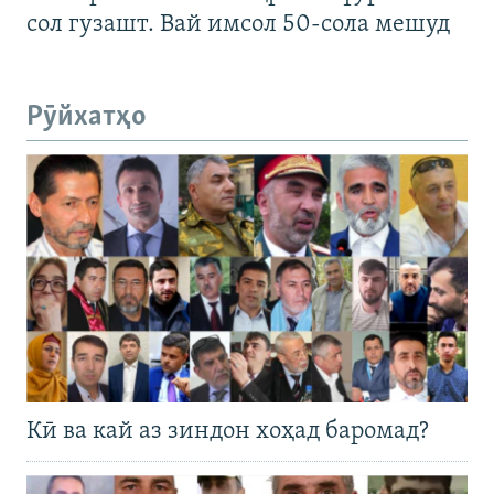
сол гузашт. Вай имсол 50-сола мешуд
Рӯйхатҳо
Кӣ ва кай аз зиндон хоҳад баромад?