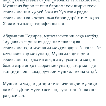
дарёфти муҷаввиз барои фаъолият аз мақомот аст.
Муҷаввиз барои пахши барномаҳои ширкатҳои
телевизионии хусусӣ бояд аз Кумитаи радио ва
телевизион ва иҷозатнома барои дарёфти мавҷ аз
Хадамоти алоқа гирифта шавад.
Абдумалик Қодиров, мутахассиси ин соҳа мегӯяд,
"муҷаввиз сари вақт дода намешавад ва
телевизионҳои мустақил моҳҳои дароз ба қавле бе
муҷаввиз кор мекунанд. Мушкили дигари ин
телевизионҳо ҳам ин аст, ки ҳукуматҳои маҳал
болои сари онҳо назорат мекунанд, агар маводи
танқидӣ чоп шавад, дучори мушкил мешаванд".
Мушкили умдаи дигари телевизионҳои мустақил
ҳам ба гуфтаи муттахасисон, гузаштан ба пахши
рақамӣ аст.