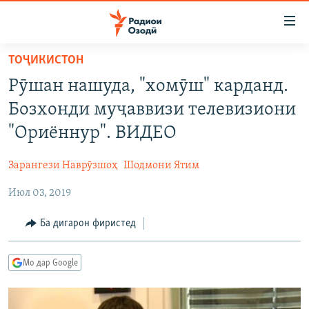
Пайвандҳои
дастрасӣ
Ҷаҳиш
ТОҶИКИСТОН
ба
ГӮШАҲО
Рӯшан нашуда, "хомӯш" карданд.
мояи
ГАПИ ОЗОД
СИЁСАТ
аслӣ
Бозхонди муҷаввизи телевизиони
РӮЗГОРИ МУҲОҶИР
Ҷаҳиш
ИҚТИСОД
"Ориённур". ВИДЕО
ба
САЛОМ, ХОҲАР
ҶОМЕА
феҳристи
Зарангези Наврӯзшоҳ
Шодмони Ятим
ТАҲҚИҚОТ
ҚАЗИЯИ "КРОКУС"
аслӣ
Ҷаҳиш
Июл 03, 2019
ҶАНГ ДАР УКРАИНА
ОСИЁИ МАРКАЗӢ
ба
НАЗАРИ МАРДУМ
ФАРҲАНГ
Ба дигарон фиристед
ҷустор
ЧАНДРАСОНАӢ
МЕҲМОНИ ОЗОДӢ
БЛОГИСТОН
Мо дар Google
РӮЙХАТҲО
ВАРЗИШ
ОЗОДӢ ОНЛАЙН
ВИДЕО
КИТОБҲОИ ОЗОДӢ
НИГОРИСТОН