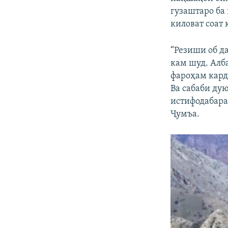
гузаштаро ба
киловат соат
“Резиши об д
кам шуд. Алб
фароҳам кард
Ва сабаби ду
истифодабаран
Ҷумъа.