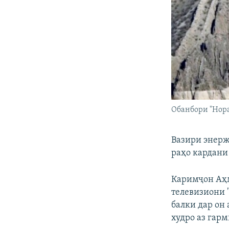
Обанбори "Нор
Вазири энерж
раҳо кардани
Каримҷон Аҳм
телевизиони 
балки дар он 
худро аз гар