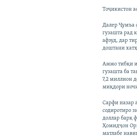
Тоҷикистон а
Далер Ҷумъа 
гузашта рад 
афзуд, дар т
доштани хатҳ
Аммо тибқи и
гузашта ба т
7,2 миллион 
миқдори ночи
Сарфи назар 
содиротиро зи
доллар барқ ф
Ҳомидҷон Ори
матлабе нави