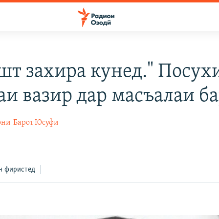
шт захира кунед." Посух
аи вазир дар масъалаи б
онӣ
Барот Юсуфӣ
н фиристед