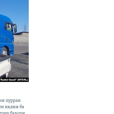
ини пурраи
ти иқлим ба
стону баҳори