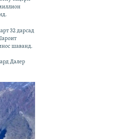
 миллион
ид.
арт 32 дарсад
Шароит
инос шаванд.
кард Далер