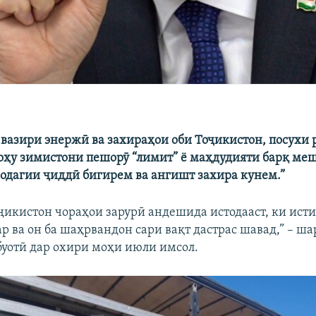
 вазири энержӣ ва захираҳои оби Тоҷикистон, посухи 
оҳу зимистони пешорӯ “лимит” ё маҳдудияти барқ меш
омодагии ҷиддӣ бигирем ва ангишт захира кунем.”
ҷикистон чораҳои зарурӣ андешида истодааст, ки ист
 ва он ба шаҳрвандон сари вақт дастрас шавад,” – шар
уотӣ дар охири моҳи июли имсол.