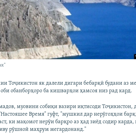
ак"
ии Тоҷикистон як далели дигари бебарқӣ будани аз м
 оби обанборҳоро ба кишварҳои ҳамсоя низ рад кард.
адов, муовини собиқи вазири иқтисоди Тоҷикистон, д
"Настояшее Время" гуфт, "мушкил дар нерӯгоҳҳои барқи
аст, ки мақомот нерӯи барқро аз ҳад зиёд содир карда
миву рӯшноӣ маҳрум мегардонанд."