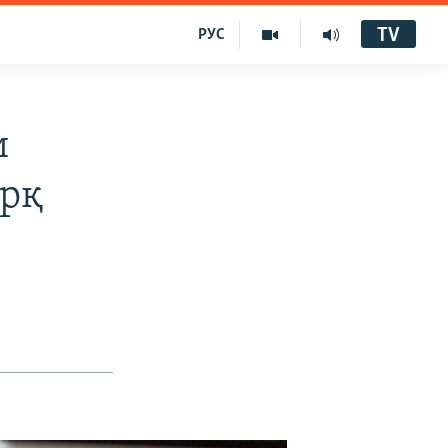
TV
РУС
и
арқ