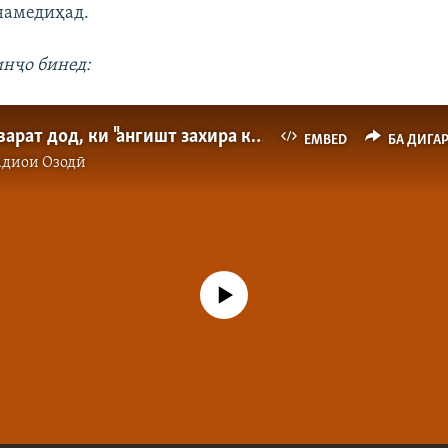
намедиҳад.
инҷо бинед:
Вазир машварат дод, ки "ангишт захира кунед"
EMBED
БА ДИГА
адиои Озодӣ
Феълан кор намекунад