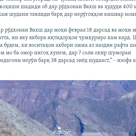
 коҳиши шадиди об дар рӯдхонаи Вахш ва ҳудуди 400
 кам шудани тавлиди барқ дар нерӯгоҳҳои кишвар ном
ар рӯдхонаи Вахш дар моҳи феврал 18 дарсад ва моҳи м
атта, ин яку якбора иқтидорҳои ҷумҳуриро кам кард. 
а будем, ки воситаҳои ахбори омма аз наздик рафта ш
юм мо ба омор нигоҳ кунем, дар 7 соли охир шумораи
дагони нерӯи барқ 38 дарсад зиёд шудааст,” – изофа 