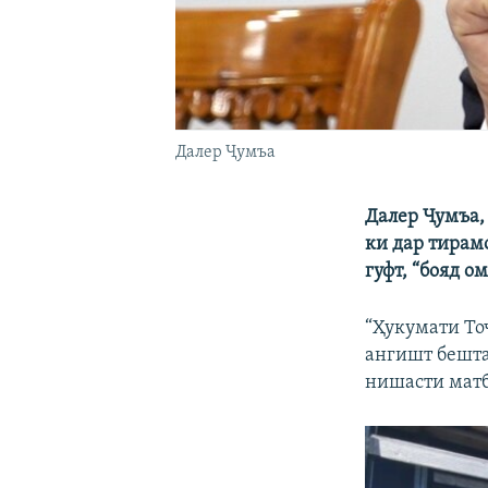
Далер Ҷумъа
Далер Ҷумъа,
ки дар тирам
гуфт, “бояд 
“Ҳукумати То
ангишт бештар
нишасти матб