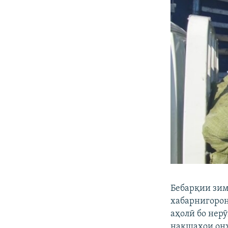
Бебарқии зим
хабарнигорон 
аҳолӣ бо нер
нақшаҳои онҳ