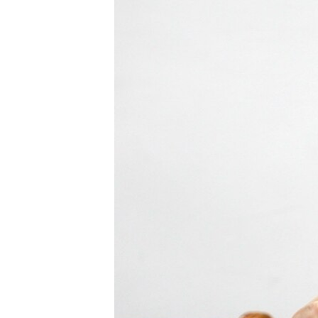
ГУЗОРИШҲОИ РАДИОӢ