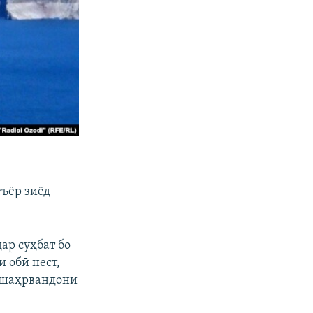
еъёр зиёд
ар суҳбат бо
 обӣ нест,
, шаҳрвандони