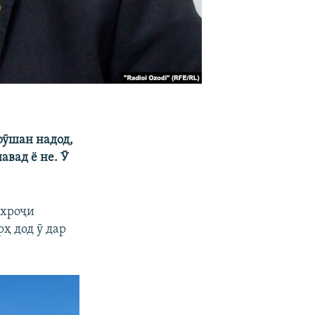
рӯшан надод,
авад ё не. Ӯ
ихроҷи
ҳ дод ӯ дар