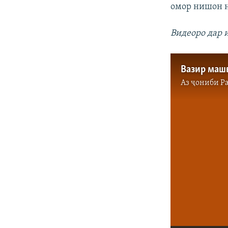
омор нишон 
Видеоро дар 
Аз ҷониби
Р