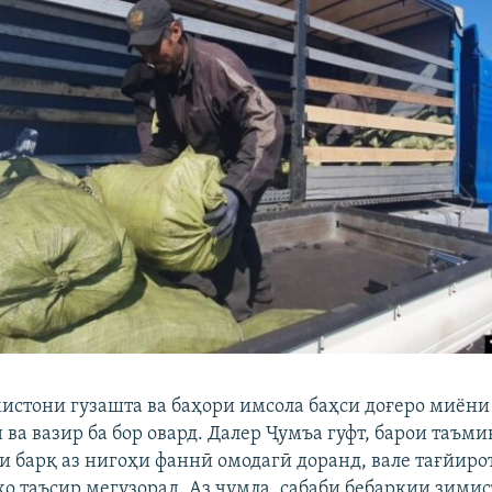
истони гузашта ва баҳори имсола баҳси доғеро миёни
ва вазир ба бор овард. Далер Ҷумъа гуфт, барои таъм
ӯи барқ аз нигоҳи фаннӣ омодагӣ доранд, вале тағйиро
о таъсир мегузорад. Аз ҷумла, сабаби бебарқии зими