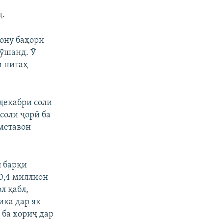
д.
ону баҳори
рӯшанд. Ӯ
и нигаҳ
декабри соли
соли ҷорӣ ба
аметавон
л барқи
10,4 миллион
ол қабл,
ика дар як
 ба хориҷ дар