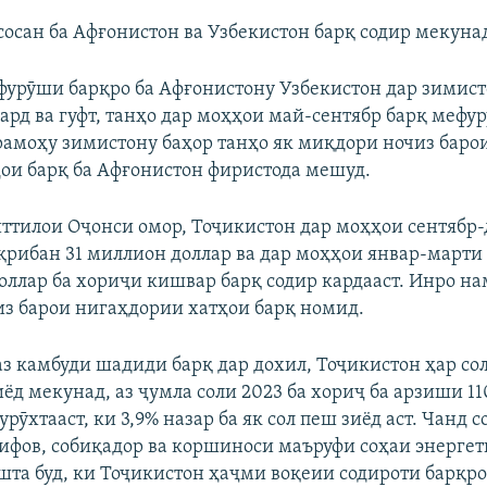
сосан ба Афғонистон ва Узбекистон барқ содир мекуна
фурӯши барқро ба Афғонистону Узбекистон дар зимист
кард ва гуфт, танҳо дар моҳҳои май-сентябр барқ мефу
ирамоҳу зимистону баҳор танҳо як миқдори ночиз баро
ои барқ ба Афғонистон фиристода мешуд.
ттилои Оҷонси омор, Тоҷикистон дар моҳҳои сентябр-
ақрибан 31 миллион доллар ва дар моҳҳои январ-марти 
доллар ба хориҷи кишвар барқ содир кардааст. Инро н
з барои нигаҳдории хатҳои барқ номид.
аз камбуди шадиди барқ дар дохил, Тоҷикистон ҳар со
ёд мекунад, аз ҷумла соли 2023 ба хориҷ ба арзиши 1
урӯхтааст, ки 3,9% назар ба як сол пеш зиёд аст. Чанд с
фов, собиқадор ва коршиноси маъруфи соҳаи энергет
шта буд, ки Тоҷикистон ҳаҷми воқеии содироти барқро