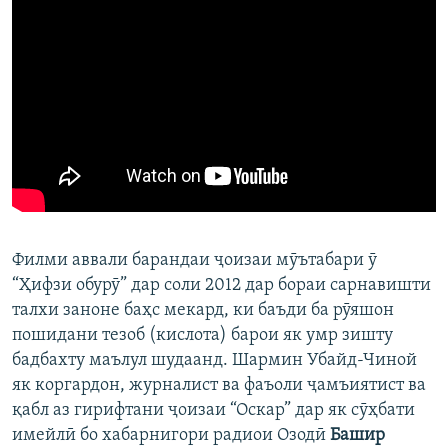
Филми аввали барандаи ҷоизаи мӯътабари ӯ
“Ҳифзи обурӯ” дар соли 2012 дар бораи сарнавишти
талхи заноне баҳс мекард, ки баъди ба рӯяшон
пошидани тезоб (кислота) барои як умр зишту
бадбахту маълул шудаанд. Шармин Убайд-Чиной
як коргардон, журналист ва фаъоли ҷамъиятист ва
қабл аз гирифтани ҷоизаи “Оскар” дар як сӯҳбати
имейлӣ бо хабарнигори радиои Озодӣ
Башир