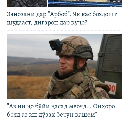
Занозанӣ дар "Арбоб". Як кас боздошт
шудааст, дигарон дар куҷо?
"Аз ин ҷо бӯйи ҷасад меояд… Онҳоро
бояд аз ин дӯзах берун кашем"