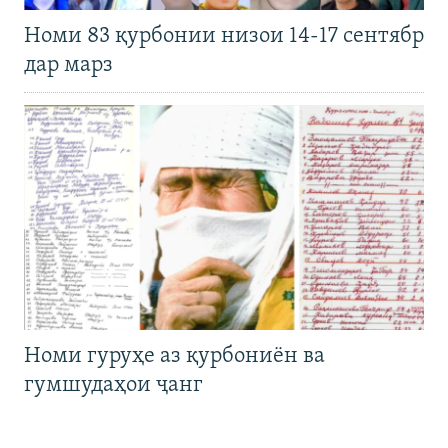
Номи 83 қурбонии низои 14-17 сентябр
дар марз
Номи гуруҳе аз қурбониён ва
гумшудаҳои ҷанг