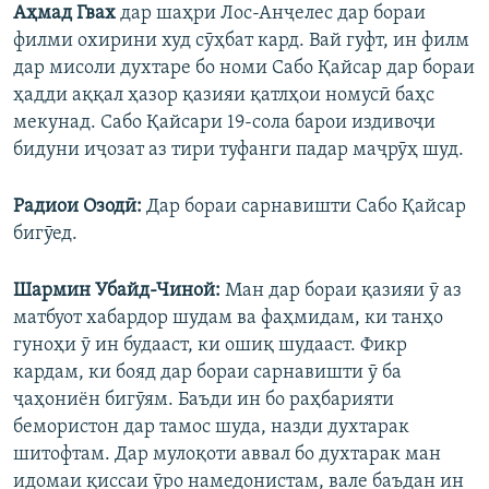
Аҳмад Гвах
дар шаҳри Лос-Анҷелес дар бораи
филми охирини худ сӯҳбат кард. Вай гуфт, ин филм
дар мисоли духтаре бо номи Сабо Қайсар дар бораи
ҳадди аққал ҳазор қазияи қатлҳои номусӣ баҳс
мекунад. Сабо Қайсари 19-сола барои издивоҷи
бидуни иҷозат аз тири туфанги падар маҷрӯҳ шуд.
Радиои Озодӣ:
Дар бораи сарнавишти Сабо Қайсар
бигӯед.
Шармин Убайд-Чиной:
Ман дар бораи қазияи ӯ аз
матбуот хабардор шудам ва фаҳмидам, ки танҳо
гуноҳи ӯ ин будааст, ки ошиқ шудааст. Фикр
кардам, ки бояд дар бораи сарнавишти ӯ ба
ҷаҳониён бигӯям. Баъди ин бо раҳбарияти
бемористон дар тамос шуда, назди духтарак
шитофтам. Дар мулоқоти аввал бо духтарак ман
идомаи қиссаи ӯро намедонистам, вале баъдан ин