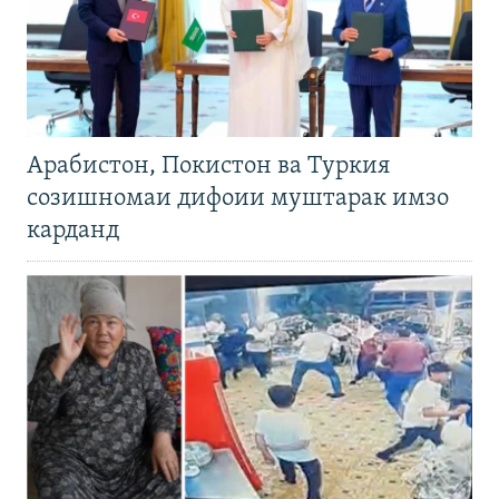
Арабистон, Покистон ва Туркия
созишномаи дифоии муштарак имзо
карданд