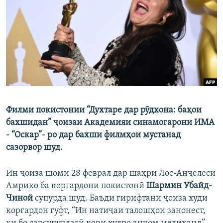
ГУЗОРИШҲОИ РАДИОӢ
Русский
ПАЙГИРӢ КУНЕД
Филми покистонии “Духтаре дар рӯдхона: баҳои
Ҳамаи сомонаҳои RFE/RL
бахшидан” ҷоизаи Академияи синамогарони ИМА
- “Оскар”- ро дар бахши филмҳои мустанад
сазорвор шуд.
Ин ҷоиза шоми 28 феврал дар шаҳри Лос-Анҷелеси
Амрико ба коргардони покистонӣ
Шармин Убайд-
Чиной
супурда шуд. Баъди гирифтани ҷоиза худи
коргардон гуфт, “Ин натиҷаи талошҳои занонест,