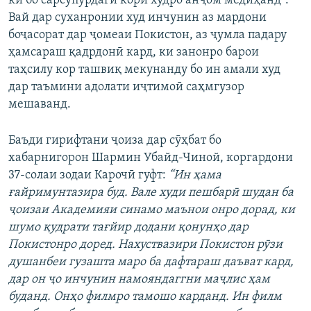
ки бо сарсупурдагӣ кори худро анҷом медиҳанд”.
Вай дар суханронии худ инчунин аз мардони
боҷасорат дар ҷомеаи Покистон, аз ҷумла падару
ҳамсараш қадрдонӣ кард, ки занонро барои
таҳсилу кор ташвиқ мекунанду бо ин амали худ
дар таъмини адолати иҷтимоӣ саҳмгузор
мешаванд.
Баъди гирифтани ҷоиза дар сӯҳбат бо
хабарнигорон Шармин Убайд-Чиной, коргардони
37-солаи зодаи Карочӣ гуфт:
“Ин ҳама
ғайримунтазира буд. Вале худи пешбарӣ шудан ба
ҷоизаи Академияи синамо маънои онро дорад, ки
шумо қудрати тағйир додани қонунҳо дар
Покистонро доред. Нахуствазири Покистон рӯзи
душанбеи гузашта маро ба дафтараш даъват кард,
дар он ҷо инчунин намояндаггни маҷлис ҳам
буданд. Онҳо филмро тамошо карданд. Ин филм