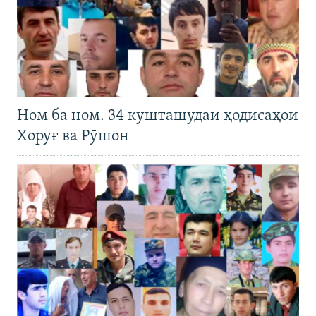
Ном ба ном. 34 кушташудаи ҳодисаҳои
Хоруғ ва Рӯшон