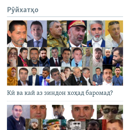
Рӯйхатҳо
Кӣ ва кай аз зиндон хоҳад баромад?