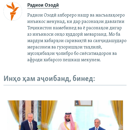
Радиои Озодӣ
Радиои Озодӣ ахбореро нашр ва масъалаҳоеро
инъикос мекунад, ки дар расонаҳои давлатии
Тоҷикистон намебинед ва ё расонаҳои дигар
аз инъикоси онҳо худдорӣ меварзанд. Мо ба
мардум хабарҳои саривақтӣ ва санҷидашударо
мерасонем ва гузоришҳои таҳлилӣ,
мусоҳибаҳои ҷолибро бо сиёсатмадорон ва
афроди хабарсоз пешкаш мекунем.
Инҳо ҳам аҷоибанд, бинед: