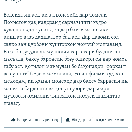
Воқеият ин аст, ки занҳои зиёд дар ҷомеаи
Покистон ҳақ надоранд сарнавишти худро
худашон ҳал кунанд ва дар баъзе манотиқи
кишвар вазъ даҳшатвор бад аст. Дар давоми сол
садҳо зан қурбони кушторҳои номусӣ мешаванд.
Вале бо вуҷуди як мушкили сартосарӣ будани ин
масъала, баҳсу баррасии бозу ошкори он дар ҷомеа
табу аст. Қотилон маъмулан бо баҳонаҳои “фарҳанг
ва суннат” беҷазо мемонанд. Бо ин филми худ ман
мехоҳам, ки ҳамаи монеаҳо дар баҳсу баррасии ин
масъала бардошта ва қонунгузорӣ дар амри
муҷозоти омилони ҷиноятҳои номусӣ шадидтар
шавад.
Ба дигарон фиристед
Мо дар шабакаҳои иҷтимоӣ