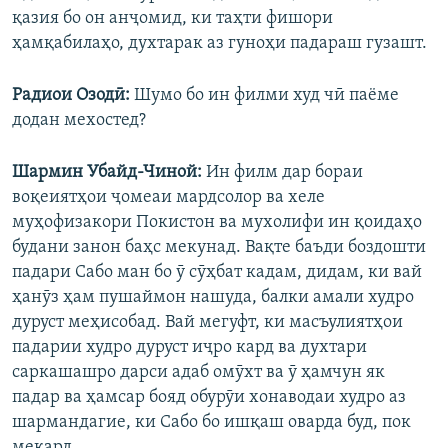
қазия бо он анҷомид, ки таҳти фишори
ҳамқабилаҳо, духтарак аз гуноҳи падараш гузашт.
Радиои Озодӣ:
Шумо бо ин филми худ чӣ паёме
додан мехостед?
Шармин Убайд-Чиной:
Ин филм дар бораи
воқеиятҳои ҷомеаи мардсолор ва хеле
муҳофизакори Покистон ва мухолифи ин қоидаҳо
будани занон баҳс мекунад. Вақте баъди боздошти
падари Сабо ман бо ӯ сӯҳбат кадам, дидам, ки вай
ҳанӯз ҳам пушаймон нашуда, балки амали худро
дуруст меҳисобад. Вай мегуфт, ки масъулиятҳои
падарии худро дуруст иҷро кард ва духтари
саркашашро дарси адаб омӯхт ва ӯ ҳамчун як
падар ва ҳамсар бояд обурӯи хонаводаи худро аз
шармандагие, ки Сабо бо ишқаш оварда буд, пок
мекард.