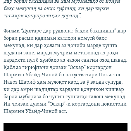
дар бораи бахшидан ва ҳам муомилаҳо бо қонун
баҳс мекунад ва онҳо гуфтанд, ки дар тарҳи
тағйири қонунро таҳия доранд”.
Филми “Духтаре дар рӯдхона: баҳои бахшидан” дар
бораи расми қадимаи қатлҳои номусӣ баҳс
мекунад, ки дар ҳолати аз ҷониби марде кушта
шудани зане, марди муҷрим метавонад аз роҳи
пардохти пул ё хунбаҳо аз ҷазои сангин озод шавад.
Қабл аз гирифтани ҷоизаи “Оскар” коргардон
Шармин Убайд-Чиной бо нахуствазири Покистон
Навоз Шариф ҳам мулоқот кард ва ӯ ваъда супурд,
ки дар амри шадидтар кардани қонунҳои кишвар
барои мубориза бо чунин суннатҳо талош мекунад.
Ин ҷоизаи дуюми “Оскар”-и коргардони покистонӣ
Шармин Убайд-Чиной аст.