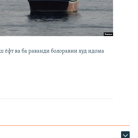
ш ёфт ва ба раванди болоравии худ идома