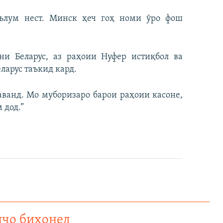
аълум нест. Минск ҳеч гоҳ номи ӯро фош
ни Беларус, аз раҳоии Нуфер истиқбол ва
ларус таъкид кард.
шаванд. Мо муборизаро барои раҳоии касоне,
 дод.”
нҷо бихонед