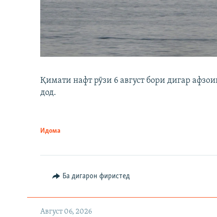
Қимати нафт рӯзи 6 август бори дигар афзои
дод.
Идома
Ба дигарон фиристед
Август 06, 2026