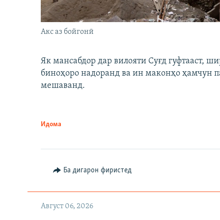
Акс аз бойгонӣ
Як мансабдор дар вилояти Суғд гуфтааст, 
биноҳоро надоранд ва ин маконҳо ҳамчун п
мешаванд.
Идома
Ба дигарон фиристед
Август 06, 2026