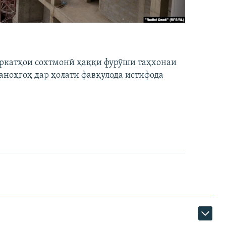
ширкатҳои сохтмонӣ ҳаққи фурӯши таҳхонаи
аноҳгоҳ дар ҳолати фавқулода истифода