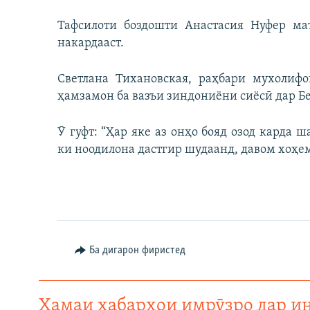
Тафсилоти боздошти Анастасия Нуфер м
накардааст.
Светлана Тихановская, раҳбари мухолифо
ҳамзамон ба вазъи зиндониёни сиёсӣ дар Бе
Ӯ гуфт: “Ҳар яке аз онҳо бояд озод карда 
ки ноодилона дастгир шудаанд, давом хоҳем
Ба дигарон фиристед
Ҳамаи хабарҳои имрӯзро дар и