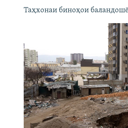
Таҳхонаи биноҳои баландошё