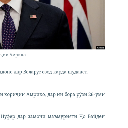
риҷии Амрико
доне дар Беларус озод карда шудааст.
ри хориҷии Амрико, дар ин бора рӯзи 26-уми
 Нуфер дар замони маъмурияти Ҷо Байден