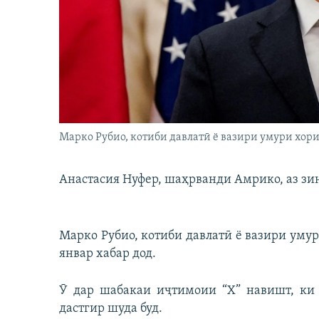
ГУЗОРИШҲОИ РАДИОӢ
Марко Рубио, котиби давлатӣ ё вазири умури хо
Анастасия Нуфер, шаҳрванди Амрико, аз зин
Марко Рубио, котиби давлатӣ ё вазири уму
январ хабар дод.
Ӯ дар шабакаи иҷтимоии “Х” навишт, ки
дастгир шуда буд.