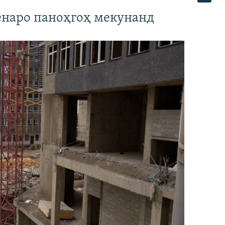
наро паноҳгоҳ мекунанд