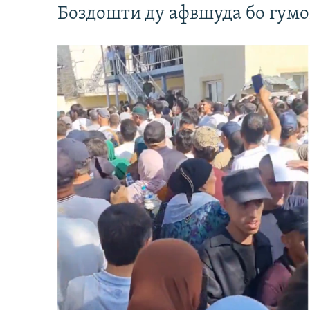
Боздошти ду афвшуда бо гумо