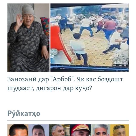
Занозанӣ дар "Арбоб". Як кас боздошт
шудааст, дигарон дар куҷо?
Рӯйхатҳо