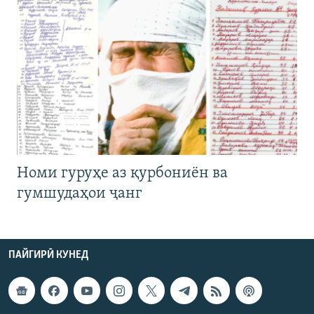
Номи гуруҳе аз қурбониён ва
гумшудаҳои ҷанг
ПАЙГИРӢ КУНЕД