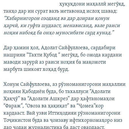
ҳуқуқдони маҳаллӣ мегӯяд,
танҳо дар ин сурат вазъ метавонад ислоҳ шавад:
“Хабарнигорон озоданд ва дар доираи қонун
ҳарчӣ, ки гуфта шудааст, менависанд, вале раиси
ноҳия набояд ба онҳо муносибати сард кунад.”
Дар ҳамин ҳол, Адолат Сайфуллоева, сардабири
нашрияи “Тахти Қубод “ мегӯяд, бо омода кардани
маводи зарурӣ аз раиси ноҳия ба мақомоти
марбута шикоят хоҳад бурд.
Хонум Сайфуллоева, аз рӯзноманигорони маҳаллии
ноҳияи Қабодиён буда, бо тахаллуси “Адолати
Ҳақҷӯ” ва “Адолати Ашкрез” дар ҳафтаномаҳои
“Фараж”, “Овоза ва ҳақиқат” ва “Ҷомеа”кор
кардааст. Вай узви Иттиҳодияи рӯзноманигорони
Тоҷикистон буда ва ҷоизаву ифтихорномаҳоро низ
дар ҷодаи журналистика ба даст овардааст.