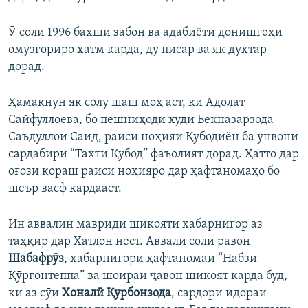
Ӯ соли 1996 бахши забон ва адабиёти донишгоҳи
омӯзгориро хатм карда, ду писар ва як духтар
дорад.
Ҳамакнун як солу шаш моҳ аст, ки Адолат
Сайфуллоева, бо пешниҳоди худи Бекназарзода
Саъдуллои Саид, раиси ноҳияи Қубодиён ба унвони
сардабири “Тахти Қубод” фаъолият дорад. Ҳатто дар
оғози кораш раиси ноҳияро дар ҳафтаномаҳо бо
шеър васф кардааст.
Ин аввалин мавриди шикояти хабарнигор аз
таҳқир дар Хатлон нест. Аввали соли равон
Шабафрӯз
, хабарнигори ҳафтаномаи “Набзи
Қӯрғонтеппа” ва шоираи ҷавон шикоят карда буд,
ки аз сӯи
Хоналӣ Қурбонзода
, сардори идораи