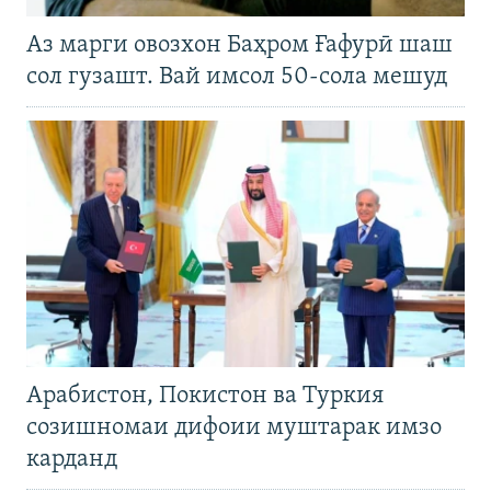
Аз марги овозхон Баҳром Ғафурӣ шаш
сол гузашт. Вай имсол 50-сола мешуд
Арабистон, Покистон ва Туркия
созишномаи дифоии муштарак имзо
карданд