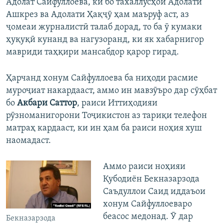
Адолат Сайфуллоева, ки бо тахаллусҳои Адолати
Ашкрез ва Адолати Ҳақҷӯ ҳам маъруф аст, аз
ҷомеаи журналистӣ талаб дорад, то ба ӯ кумаки
ҳуқуқӣ кунанд ва нагузоранд, ки як хабарнигор
мавриди таҳқири мансабдор қарор гирад.
Ҳарчанд хонум Сайфуллоева ба ниҳоди расмие
муроҷиат накардааст, аммо ин мавзӯъро дар сӯҳбат
бо
Акбари Саттор
, раиси Иттиҳодияи
рӯзноманигорони Тоҷикистон аз тариқи телефон
матраҳ кардааст, ки ин ҳам ба раиси ноҳия хуш
наомадаст.
Аммо раиси ноҳияи
Қубодиён Бекназарзода
Саъдуллои Саид иддаъои
хонум Сайфуллоеваро
беасос медонад. Ӯ дар
Бекназарзода