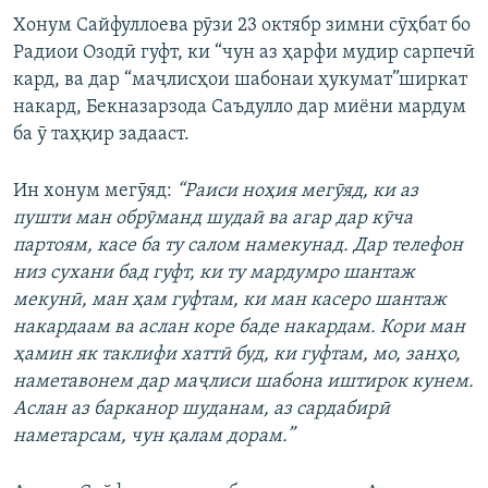
Хонум Сайфуллоева рӯзи 23 октябр зимни сӯҳбат бо
Радиои Озодӣ гуфт, ки “чун аз ҳарфи мудир сарпечӣ
кард, ва дар “маҷлисҳои шабонаи ҳукумат”ширкат
накард, Бекназарзода Саъдулло дар миёни мардум
ба ӯ таҳқир задааст.
Ин хонум мегӯяд:
“Раиси ноҳия мегӯяд, ки аз
пушти ман обрӯманд шудаӣ ва агар дар кӯча
партоям, касе ба ту салом намекунад. Дар телефон
низ сухани бад гуфт, ки ту мардумро шантаж
мекунӣ, ман ҳам гуфтам, ки ман касеро шантаж
накардаам ва аслан коре баде накардам. Кори ман
ҳамин як таклифи хаттӣ буд, ки гуфтам, мо, занҳо,
наметавонем дар маҷлиси шабона иштирок кунем.
Аслан аз барканор шуданам, аз сардабирӣ
наметарсам, чун қалам дорам.”