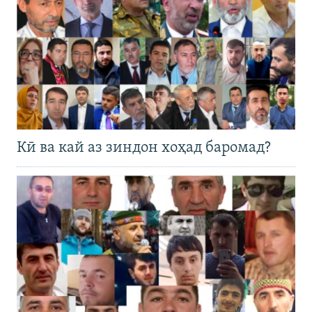
Кӣ ва кай аз зиндон хоҳад баромад?