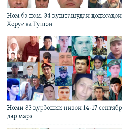
Ном ба ном. 34 кушташудаи ҳодисаҳои
Хоруғ ва Рӯшон
Номи 83 қурбонии низои 14-17 сентябр
дар марз