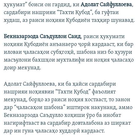
ҳукумат” боиси он гардид, ки
Адолат Сайфуллоева
,
сардабири нашрияи “Тахти Қубод”, ба гуфтаи
худаш, аз раиси ноҳияи Қубодиён таҳқир шунавад.
Бекназарзода Саъдуллои Саид
, раиси ҳукумати
ноҳияи Қубодиён анъанаеро ҷорӣ кардааст, ки бар
иловаи ҷаласаҳои субҳгоҳӣ, шабона низ бо ҳузури
масъулони бахшҳои мухталифи ин ноҳия ҷаласаҳо
доир мекунад.
Адолат Сайфуллоева, ки ба ҳайси сардабири
нашрияи ноҳиявии “Тахти Қубод” фаъолият
мекунад, борҳо аз раиси ноҳия хостааст, то занон
дар “ҷаласаҳои шабона” иштирок накунанд, аммо
Бекназарзода Саъдулло хоҳиши ӯро ба инобат
нагирифтааст ва сардабир довталабона аз ширкат
дар ин гуна ҷаласаҳо худдорӣ кардааст.