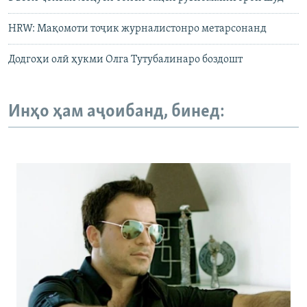
HRW: Мақомоти тоҷик журналистонро метарсонанд
Додгоҳи олӣ ҳукми Олга Тутубалинаро боздошт
Инҳо ҳам аҷоибанд, бинед: