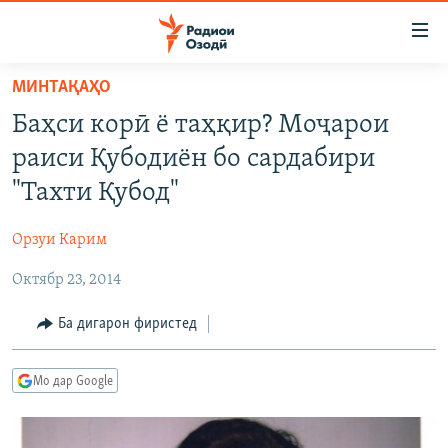
Пайвандҳои
дастрасӣ
Ҷаҳиш
МИНТАҚАҲО
ба
ГӮШАҲО
Баҳси корӣ ё таҳқир? Моҷарои
мояи
ГАПИ ОЗОД
СИЁСАТ
аслӣ
раиси Қубодиён бо сардабири
РӮЗГОРИ МУҲОҶИР
Ҷаҳиш
ИҚТИСОД
"Тахти Қубод"
ба
САЛОМ, ХОҲАР
ҶОМЕА
феҳристи
Орзуи Карим
ТАҲҚИҚОТ
ҚАЗИЯИ "КРОКУС"
аслӣ
Ҷаҳиш
Октябр 23, 2014
ҶАНГ ДАР УКРАИНА
ОСИЁИ МАРКАЗӢ
ба
НАЗАРИ МАРДУМ
ФАРҲАНГ
Ба дигарон фиристед
ҷустор
ЧАНДРАСОНАӢ
МЕҲМОНИ ОЗОДӢ
БЛОГИСТОН
Мо дар Google
РӮЙХАТҲО
ВАРЗИШ
ОЗОДӢ ОНЛАЙН
ВИДЕО
КИТОБҲОИ ОЗОДӢ
НИГОРИСТОН