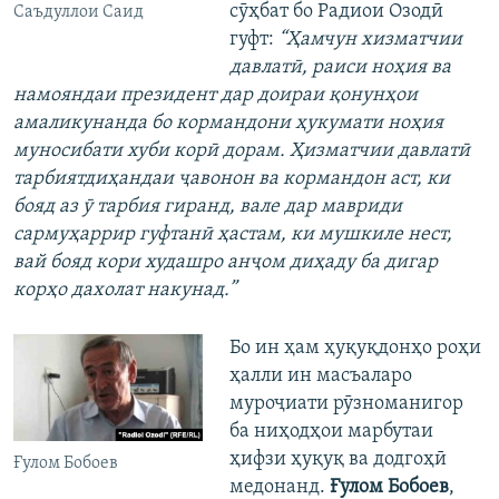
сӯҳбат бо Радиои Озодӣ
Саъдуллои Саид
гуфт:
“Ҳамчун хизматчии
давлатӣ, раиси ноҳия ва
намояндаи президент дар доираи қонунҳои
амаликунанда бо кормандони ҳукумати ноҳия
муносибати хуби корӣ дорам. Ҳизматчии давлатӣ
тарбиятдиҳандаи ҷавонон ва кормандон аст, ки
бояд аз ӯ тарбия гиранд, вале дар мавриди
сармуҳаррир гуфтанӣ ҳастам, ки мушкиле нест,
вай бояд кори худашро анҷом диҳаду ба дигар
корҳо дахолат накунад.”
Бо ин ҳам ҳуқуқдонҳо роҳи
ҳалли ин масъаларо
муроҷиати рӯзноманигор
ба ниҳодҳои марбутаи
ҳифзи ҳуқуқ ва додгоҳӣ
Ғулом Бобоев
медонанд.
Ғулом Бобоев
,