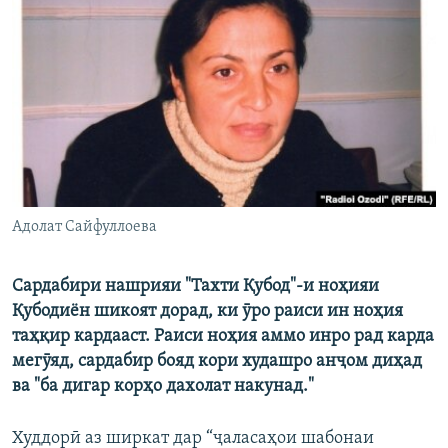
ГУЗОРИШҲОИ РАДИОӢ
Русский
ПАЙГИРӢ КУНЕД
Ҳамаи сомонаҳои RFE/RL
Адолат Сайфуллоева
Сардабири нашрияи "Тахти Қубод"-и ноҳияи
Қубодиён шикоят дорад, ки ӯро раиси ин ноҳия
таҳқир кардааст. Раиси ноҳия аммо инро рад карда
мегӯяд, сардабир бояд кори худашро анҷом диҳад
ва "ба дигар корҳо дахолат накунад."
Худдорӣ аз ширкат дар “ҷаласаҳои шабонаи