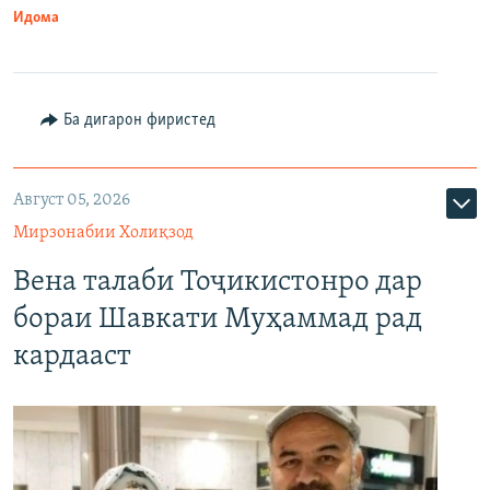
Идома
Ба дигарон фиристед
Август 05, 2026
Мирзонабии Холиқзод
Вена талаби Тоҷикистонро дар
бораи Шавкати Муҳаммад рад
кардааст