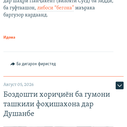
дар шаҳри Панҷакент (вилояти Суғд) ба зидди,
ба гуфтаашон,
либоси “бегона”
маърака
баргузор кардаанд.
Идома
Ба дигарон фиристед
Август 05, 2026
Боздошти хориҷиён ба гумони
ташкили фоҳишахона дар
Душанбе