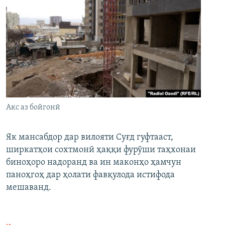
Акс аз бойгонӣ
Як мансабдор дар вилояти Суғд гуфтааст,
ширкатҳои сохтмонӣ ҳаққи фурӯши таҳхонаи
биноҳоро надоранд ва ин маконҳо ҳамчун
паноҳгоҳ дар ҳолати фавқулода истифода
мешаванд.