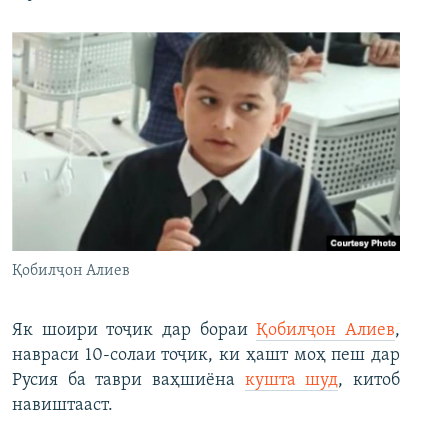
Қобилҷон Алиев
Як шоири тоҷик дар бораи
Қобилҷон Алиев
,
навраси 10-солаи тоҷик, ки ҳашт моҳ пеш дар
Русия ба таври ваҳшиёна
кушта шуд
, китоб
навиштааст.