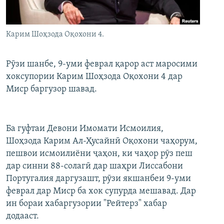
ГУЗОРИШҲОИ РАДИОӢ
Русский
Карим Шоҳзода Оқохони 4.
ПАЙГИРӢ КУНЕД
Рӯзи шанбе, 9-уми феврал қарор аст маросими
хоксупории Карим Шоҳзода Оқохони 4 дар
Миср баргузор шавад.
Ҳамаи сомонаҳои RFE/RL
Ба гуфтаи Девони Имомати Исмоилия,
Шоҳзода Карим Ал-Ҳусайнӣ Оқохони чаҳорум,
пешвои исмоилиёни ҷаҳон, ки чаҳор рӯз пеш
дар синни 88-солагӣ дар шаҳри Лиссабони
Португалия даргузашт, рӯзи якшанбеи 9-уми
феврал дар Миср ба хок супурда мешавад. Дар
ин бораи хабаргузории "Рейтерз" хабар
додааст.