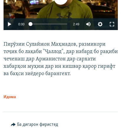
Auto
0:00
2:49
240p
Пирӯзии Сулаймон Маҳмадов, размикори
360p
тоҷик бо лақаби "Ҷаллод", дар набард бо рақиби
480p
Auto
240p
360p
480p
чеченаш дар Арманистон дар сархати
720p
хабарҳои муҳим дар ин кишвар қарор гирифт
720p
1080p
ва баҳси зиёдеро барангехт.
1080p
Идома
Ба дигарон фиристед