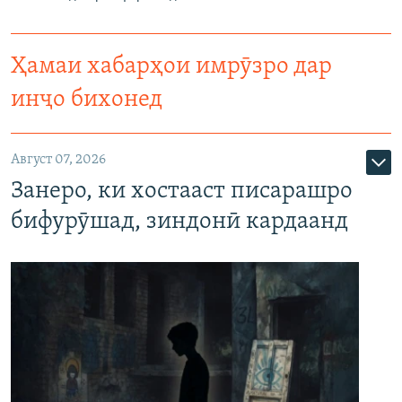
Ҳамаи хабарҳои имрӯзро дар
инҷо бихонед
Август 07, 2026
Занеро, ки хостааст писарашро
бифурӯшад, зиндонӣ кардаанд