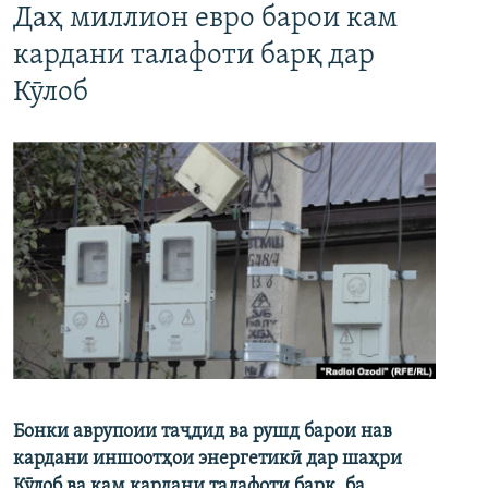
Даҳ миллион евро барои кам
кардани талафоти барқ дар
Кӯлоб
Бонки аврупоии таҷдид ва рушд барои нав
кардани иншоотҳои энергетикӣ дар шаҳри
Кӯлоб ва кам кардани талафоти барқ, ба