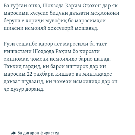
Ба гуфтаи онҳо, Шоҳзода Карим Оқохон дар як
маросими хусусие бидуни даъвати меҳмонони
беруна ё хориҷӣ мувофиқ бо маросимҳои
шиаёни исмоилӣ хоксупорӣ мешавад.
Рӯзи сешанбе қарор аст маросими ба тахт
нишастани Шоҳзода Раҳим бо қироати
оинномаи ҷомеаи исмоилиҳо барпо шавад.
Таъкид гардид, ки барои иштирок дар ин
маросим 22 раҳбари кишвар ва минтақаҳое
даъват шудаанд, ки ҷомеаи исмоилиҳо дар он
ҷо ҳузур доранд.
Ба дигарон фиристед