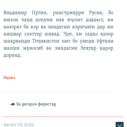
Владимир Путин, раисҷумҳури Русия, бо
имзои чанд қонуни нав иҷозат додааст, ки
назорат ба кор ва зиндагии хориҷиён дар ин
кишвар сахттар шавад. Ҷое, ки садҳо ҳазор
шаҳрванди Тоҷикистон низ бо умеди ёфтани
маоши муносиб ва зиндагии беҳтар қарор
доранд.
Идома
Ба дигарон фиристед
Август 05, 2026