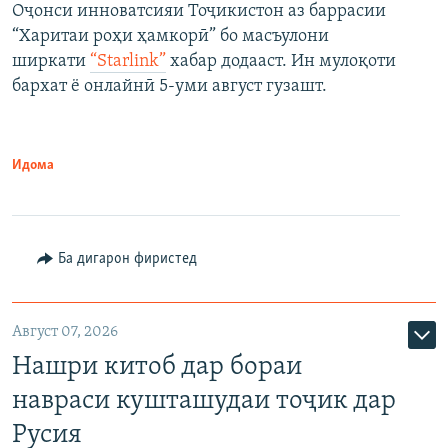
Оҷонси инноватсияи Тоҷикистон аз баррасии
“Харитаи роҳи ҳамкорӣ” бо масъулони
ширкати
“Starlink”
хабар додааст. Ин мулоқоти
бархат ё онлайнӣ 5-уми август гузашт.
Идома
Ба дигарон фиристед
Август 07, 2026
Нашри китоб дар бораи
навраси кушташудаи тоҷик дар
Русия