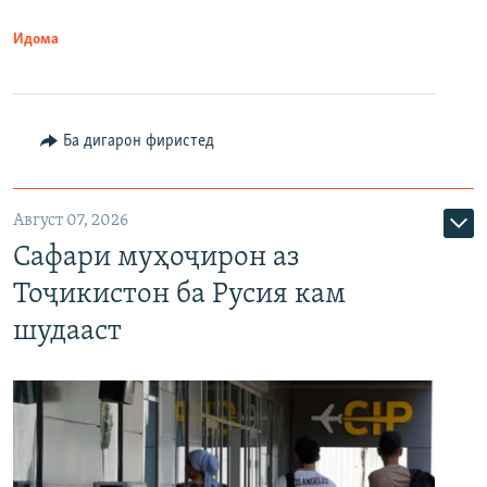
Идома
Ба дигарон фиристед
Август 07, 2026
Сафари муҳоҷирон аз
Тоҷикистон ба Русия кам
шудааст