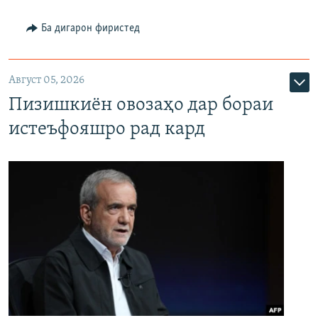
Ба дигарон фиристед
Август 05, 2026
Пизишкиён овозаҳо дар бораи
истеъфояшро рад кард