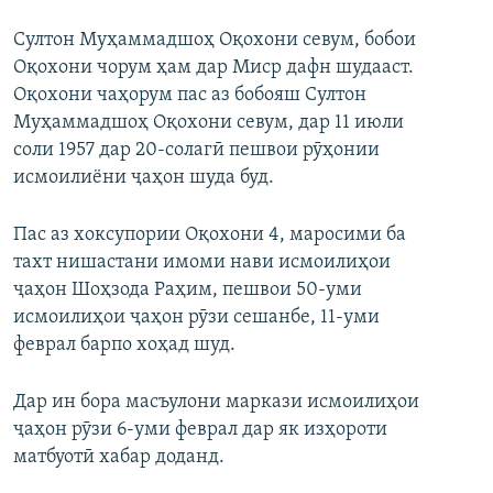
Султон Муҳаммадшоҳ Оқохони севум, бобои
Оқохони чорум ҳам дар Миср дафн шудааст.
Оқохони чаҳорум пас аз бобояш Султон
Муҳаммадшоҳ Оқохони севум, дар 11 июли
соли 1957 дар 20-солагӣ пешвои рӯҳонии
исмоилиёни ҷаҳон шуда буд.
Пас аз хоксупории Оқохони 4, маросими ба
тахт нишастани имоми нави исмоилиҳои
ҷаҳон Шоҳзода Раҳим, пешвои 50-уми
исмоилиҳои ҷаҳон рӯзи сешанбе, 11-уми
феврал барпо хоҳад шуд.
Дар ин бора масъулони маркази исмоилиҳои
ҷаҳон рӯзи 6-уми феврал дар як изҳороти
матбуотӣ хабар доданд.