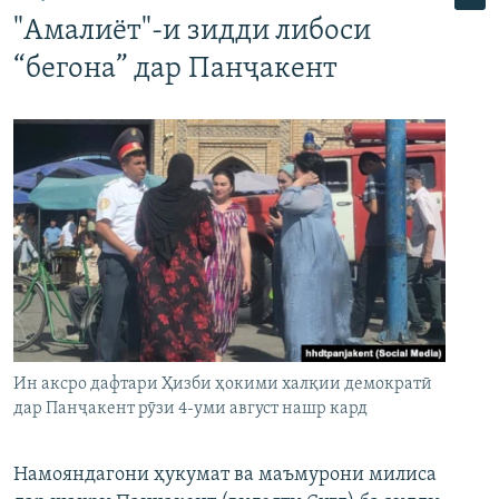
"Амалиёт"-и зидди либоси
“бегона” дар Панҷакент
Ин аксро дафтари Ҳизби ҳокими халқии демократӣ
дар Панҷакент рӯзи 4-уми август нашр кард
Намояндагони ҳукумат ва маъмурони милиса