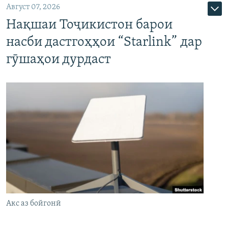
Август 07, 2026
Нақшаи Тоҷикистон барои
насби дастгоҳҳои “Starlink” дар
гӯшаҳои дурдаст
Акс аз бойгонӣ