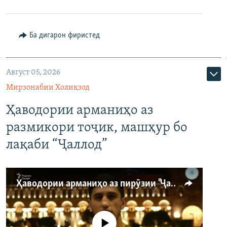
Ба дигарон фиристед
Август 05, 2026
Мирзонабии Холиқзод
Ҳаводории арманиҳо аз
размикори тоҷик, машҳур бо
лақаби “Ҷаллод”
Ҳаводории арманиҳо аз пирӯзии "Ҷаллод"-и тоҷик
Феълан кор намекунад