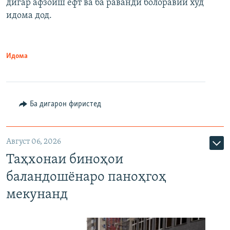
дигар афзоиш ёфт ва ба раванди болоравии худ
идома дод.
Идома
Ба дигарон фиристед
Август 06, 2026
Таҳхонаи биноҳои
баландошёнаро паноҳгоҳ
мекунанд