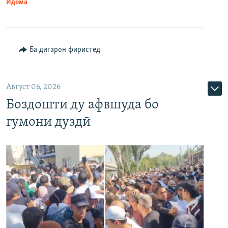
Идома
Ба дигарон фиристед
Август 06, 2026
Боздошти ду афвшуда бо
гумони дуздӣ