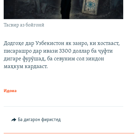
Тасвир аз бойгонӣ
Додгоҳе дар Узбекистон як занро, ки хостааст,
писарашро дар ивази 3300 доллар ба ҷуфти
дигаре фурӯшад, ба севуним сол зиндон
маҳкум кардааст.
Идома
Ба дигарон фиристед