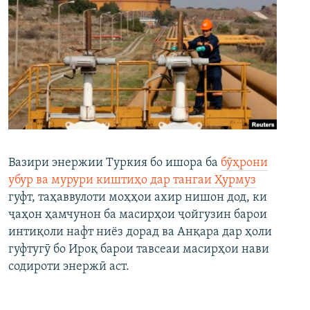
Вазири энержии Туркия бо ишора ба
бӯҳрони
убур ва мурури киштиҳо дар тангаи Ҳурмуз
гуфт, таҳаввулоти моҳҳои ахир нишон дод, ки
ҷаҳон ҳамчунон ба масирҳои ҷойгузин барои
интиқоли нафт ниёз дорад ва Анқара дар ҳоли
гуфтугӯ бо Ироқ барои тавсеаи масирҳои нави
содироти энержӣ аст.