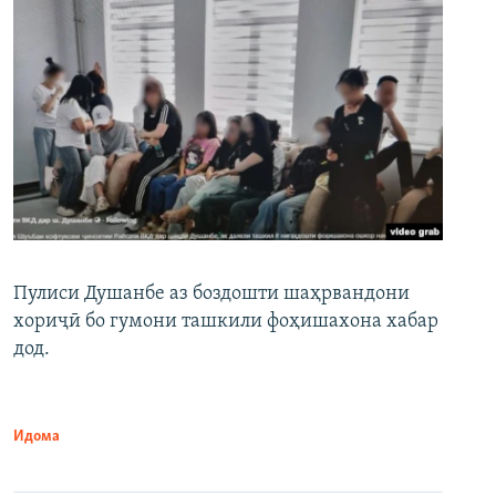
Пулиси Душанбе аз боздошти шаҳрвандони
хориҷӣ бо гумони ташкили фоҳишахона хабар
дод.
Идома