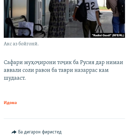
Акс аз бойгонӣ.
Сафари муҳоҷирони тоҷик ба Русия дар нимаи
аввали соли равон ба таври назаррас кам
шудааст.
Идома
Ба дигарон фиристед