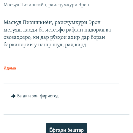
Масъуд Пизишкиён, раисҷумҳури Эрон.
Масъуд Пизишкиён, раисҷумҳури Эрон
мегӯяд, қасди ба истеъфо рафтан надорад ва
овозаҳоеро, ки дар рӯзҳои ахир дар бораи
барканории ӯ нашр шуд, рад кард.
Идома
Ба дигарон фиристед
Ёфтҳои бештар