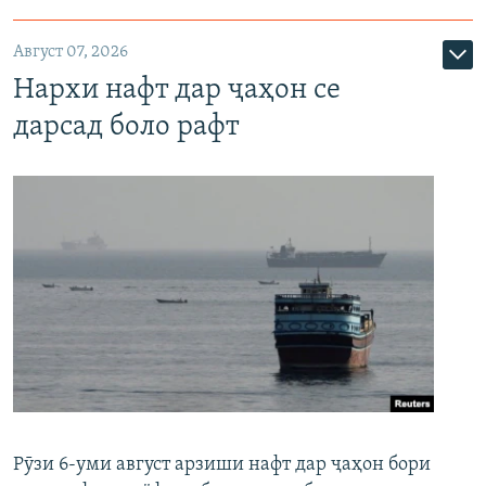
Август 07, 2026
Нархи нафт дар ҷаҳон се
дарсад боло рафт
Рӯзи 6-уми август арзиши нафт дар ҷаҳон бори