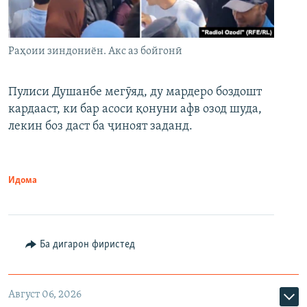
Раҳоии зиндониён. Акс аз бойгонӣ
Пулиси Душанбе мегӯяд, ду мардеро боздошт
кардааст, ки бар асоси қонуни афв озод шуда,
лекин боз даст ба ҷиноят заданд.
Идома
Ба дигарон фиристед
Август 06, 2026