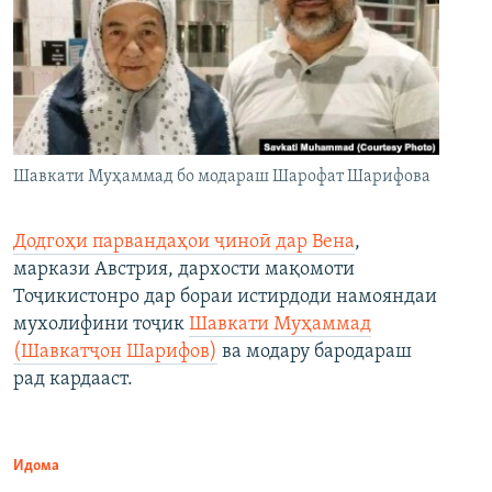
Шавкати Муҳаммад бо модараш Шарофат Шарифова
Додгоҳи парвандаҳои ҷиноӣ дар Вена
,
маркази Австрия, дархости мақомоти
Тоҷикистонро дар бораи истирдоди намояндаи
мухолифини тоҷик
Шавкати Муҳаммад
(Шавкатҷон Шарифов)
ва модару бародараш
рад кардааст.
Идома