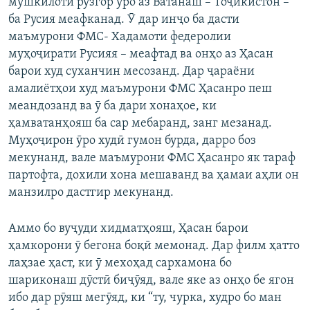
мушкилоти рӯзгор ӯро аз Ватанаш – Тоҷикистон –
ба Русия меафканад. Ӯ дар инҷо ба дасти
маъмурони ФМС- Хадамоти федеролии
муҳоҷирати Русияя – меафтад ва онҳо аз Ҳасан
барои худ суханчин месозанд. Дар ҷараёни
амалиётҳои худ маъмурони ФМС Ҳасанро пеш
меандозанд ва ӯ ба дари хонаҳое, ки
ҳамватанҳояш ба сар мебаранд, занг мезанад.
Муҳоҷирон ӯро худӣ гумон бурда, дарро боз
мекунанд, вале маъмурони ФМС Ҳасанро як тараф
партофта, дохили хона мешаванд ва ҳамаи аҳли он
манзилро дастгир мекунанд.
Аммо бо вуҷуди хидматҳояш, Ҳасан барои
ҳамкорони ӯ бегона боқӣ мемонад. Дар филм ҳатто
лаҳзае ҳаст, ки ӯ мехоҳад сархамона бо
шариконаш дӯстӣ биҷӯяд, вале яке аз онҳо бе ягон
ибо дар рӯяш мегӯяд, ки “ту, чурка, худро бо ман