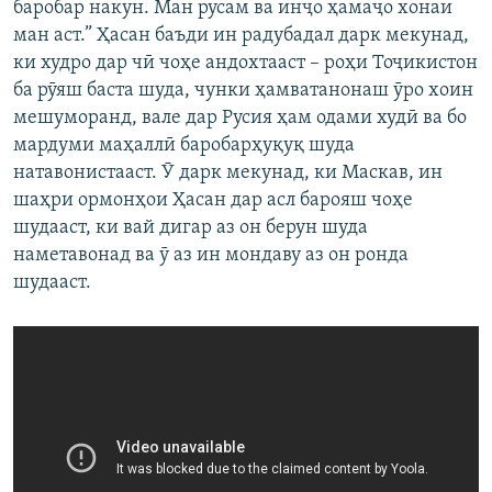
баробар накун. Ман русам ва инҷо ҳамаҷо хонаи
ман аст.” Ҳасан баъди ин радубадал дарк мекунад,
ки худро дар чӣ чоҳе андохтааст – роҳи Тоҷикистон
ба рӯяш баста шуда, чунки ҳамватанонаш ӯро хоин
мешуморанд, вале дар Русия ҳам одами худӣ ва бо
мардуми маҳаллӣ баробарҳуқуқ шуда
натавонистааст. Ӯ дарк мекунад, ки Маскав, ин
шаҳри ормонҳои Ҳасан дар асл барояш чоҳе
шудааст, ки вай дигар аз он берун шуда
наметавонад ва ӯ аз ин мондаву аз он ронда
шудааст.