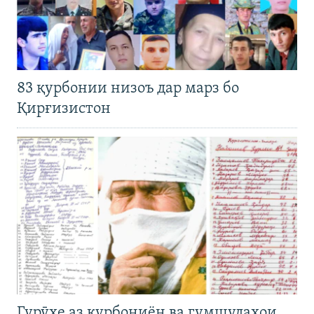
83 қурбонии низоъ дар марз бо
Қирғизистон
Гурӯҳе аз қурбониён ва гумшудаҳои