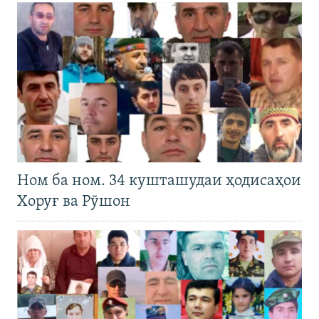
Ном ба ном. 34 кушташудаи ҳодисаҳои
Хоруғ ва Рӯшон