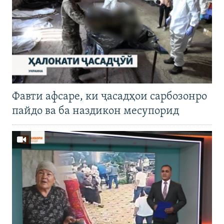
Фавти афсаре, ки ҷасадҳои сарбозонро
пайдо ва ба наздикон месупорид