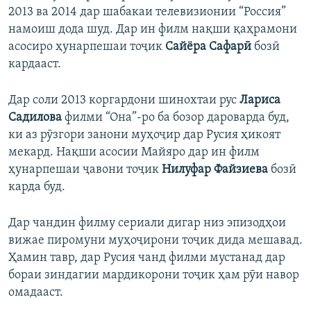
2013 ва 2014 дар шабакаи телевизионии “Россия”
намоиш дода шуд. Дар ин филм нақши қаҳрамони
асосиро ҳунарпешаи тоҷик
Сайёра Сафарӣ
бозӣ
кардааст.
Дар соли 2013 коргардони шинохтаи рус
Лариса
Садилова
филми “Она”-ро ба бозор дароварда буд,
ки аз рӯзгори занони муҳоҷир дар Русия ҳикоят
мекард. Нақши асосии Майяро дар ин филм
ҳунарпешаи ҷавони тоҷик
Нилуфар Файзиева
бозӣ
карда буд.
Дар чандин филму сериали дигар низ эпизодҳои
вижае пиромуни муҳоҷирони тоҷик дида мешавад.
Ҳамин тавр, дар Русия чанд филми мустанад дар
бораи зиндагии мардикорони тоҷик ҳам рӯи навор
омадааст.