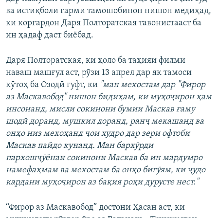
ва истиқболи гарми тамошобинон нишон медиҳад,
ки коргардон Даря Полторатская тавонистааст ба
ин ҳадаф даст биёбад.
Даря Полторатская, ки ҳоло ба таҳияи филми
наваш машғул аст, рӯзи 13 апрел дар як тамоси
кӯтоҳ ба Озодӣ гуфт, ки
"ман мехостам дар "Фирор
аз Маскавобод" нишон бидиҳам, ки муҳоҷирон ҳам
инсонанд, мисли сокинони бумии Маскав ғаму
шодӣ доранд, мушкил доранд, ранҷ мекашанд ва
онҳо низ мехоҳанд ҷои худро дар зери офтоби
Маскав пайдо кунанд. Ман бархӯрди
пархошҷӯёнаи сокинони Маскав ба ин мардумро
намефаҳмам ва мехостам ба онҳо бигӯям, ки ҷудо
кардани муҳоҷирон аз бақия роҳи дурусте нест."
“Фирор аз Маскавобод” достони Ҳасан аст, ки