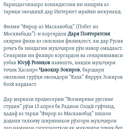
барандагонашро хонандагони ин нашрия аз
тариқи овоздиҳӣ дар Интернет муайян мекунанд.
Филми “Фирор аз Маскавобод” (Побег из
Москвабада”)-и коргардон
Даря Полторатсия
охирин филм аз силсилаи филмҳоест, ки дар Русия
роҷеъ ба зиндагии муҳоҷирон рӯи навор омадааст.
Сенарияи ин филмро коргардон ва сенариянависи
узбак
Юсуф Розиқов
навишта, нақши муҳоҷири
тоҷик Ҳасанро
Ҷавоҳир Зокиров
, бародари
овозхони гурӯҳи овозадори “Ялла” Фаррух Зокиров
бозӣ кардааст.
Дар маркази продюсерии “Всемирные русские
студии” рӯзи 13 апрел ба Радиои Озодӣ гуфтанд,
ҳадаф аз тарҳи “Фирор аз Маскавобод” нишон
додани талхиву шириниҳои рӯзгори муҳоҷирон
дар намунаи саргузаштҳои як муҳоҷири тоҷик буд