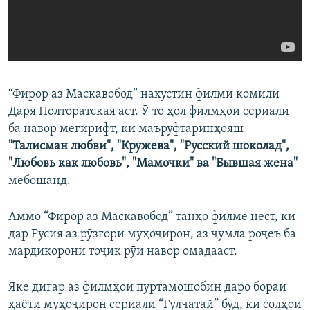
“Фирор аз Маскавобод” нахустин филми комили
Даря Полторатская аст. Ӯ то ҳол филмҳои сериалӣ
ба навор мегирифт, ки маъруфтаринҳояш
"Талисман любви", "Кружева", "Русский шоколад",
"Любовь как любовь", "Мамочки" ва "Бывшая жена"
мебошанд.
Аммо “Фирор аз Маскавобод” танҳо филме нест, ки
дар Русия аз рӯзгори муҳоҷирон, аз ҷумла роҷеъ ба
мардикорони тоҷик рӯи навор омадааст.
Яке дигар аз филмҳои пуртамошобин даро бораи
ҳаёти муҳоҷирон сериали “Гулчатай” буд, ки солҳои