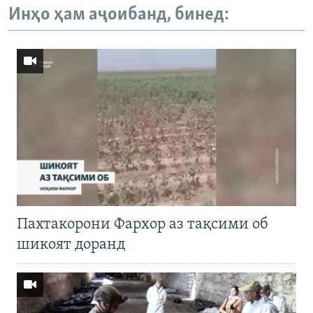
Инҳо ҳам аҷоибанд, бинед:
Пахтакорони Фархор аз тақсими об
шикоят доранд