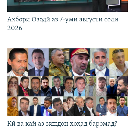
Ахбори Озодӣ аз 7-уми августи соли
2026
Кӣ ва кай аз зиндон хоҳад баромад?