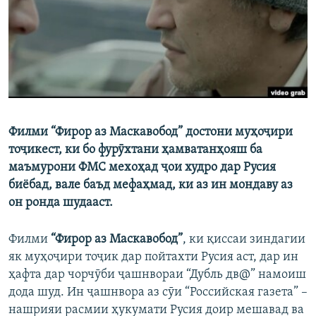
ГУЗОРИШҲОИ РАДИОӢ
Русский
ПАЙГИРӢ КУНЕД
Филми “Фирор аз Маскавобод” достони муҳоҷири
тоҷикест, ки бо фурӯхтани ҳамватанҳояш ба
Ҳамаи сомонаҳои RFE/RL
маъмурони ФМС мехоҳад ҷои худро дар Русия
биёбад, вале баъд мефаҳмад, ки аз ин мондаву аз
он ронда шудааст.
Филми
“Фирор аз Маскавобод”
, ки қиссаи зиндагии
як муҳоҷири тоҷик дар пойтахти Русия аст, дар ин
ҳафта дар чорчӯби ҷашнвораи “Дубль дв@” намоиш
дода шуд. Ин ҷашнвора аз сӯи “Российская газета” –
нашрияи расмии ҳукумати Русия доир мешавад ва