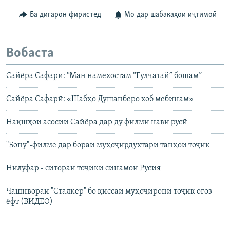
Ба дигарон фиристед
Мо дар шабакаҳои иҷтимоӣ
Вобаста
Сайёра Сафарӣ: “Ман намехостам “Гулчатай” бошам”
Сайёра Сафарӣ: «Шабҳо Душанберо хоб мебинам»
Нақшҳои асосии Сайёра дар ду филми нави русӣ
"Бону"-филме дар бораи муҳоҷирдухтари танҳои тоҷик
Нилуфар - ситораи тоҷики синамои Русия
Ҷашнвораи "Сталкер" бо қиссаи муҳоҷирони тоҷик оғоз
ёфт (ВИДЕО)