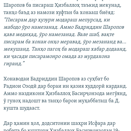
Шаропов ба писараш Ҳизбаллоҳ таъкид мекунад,
танҳо баъд аз намози хуфтан ба хонааш биёяд:
“Писарам дар ҳузури модараш мепурсад, ки
мабодо ӯро намезанад. Аммо Бадриддин Шаропов
қавл медиҳад, ӯро намезанад. Вале шаб, вақте
писарам ба хонаи онҳо меравад, ӯро мезананд ва...
мекушанд. Танҳо пагоҳ ба модараш хабар додаанд,
ки ҷасади писарамонро омада аз мурдахона
гиранд.”
Хонаводаи Бадриддин Шаропов аз суҳбат бо
Радиои Озодӣ дар бораи ин қазия худдорӣ карданд.
Аммо наздикони Ҳизбаллоҳ Басирҷонзода мегӯянд,
ӯ гуноҳ надошт ва танҳо барои муҳаббаташ ба Д.
кушта шудааст.
Дар ҳамин ҳол, додситонии шаҳри Исфара дар
робита бо куштори Ҳизбаллоҳ Басирҷонзодаи 19-