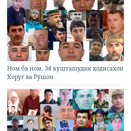
Ном ба ном. 34 кушташудаи ҳодисаҳои
Хоруғ ва Рӯшон