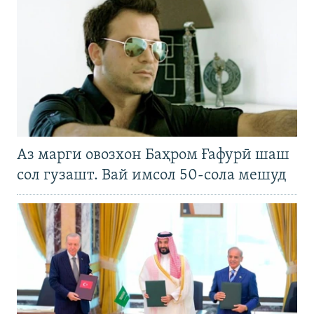
Аз марги овозхон Баҳром Ғафурӣ шаш
сол гузашт. Вай имсол 50-сола мешуд