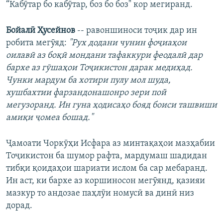
“Кабӯтар бо кабӯтар, боз бо боз" кор мегиранд.
Бойалӣ Ҳусейнов
-- равоншиноси тоҷик дар ин
робита мегӯяд:
"Рух додани чунин фоҷиаҳои
оилавӣ аз боқӣ мондани тафаккури феодалӣ дар
бархе аз гӯшаҳои Тоҷикистон дарак медиҳад.
Чунки мардум ба хотири пулу мол шуда,
хушбахтии фарзандонашонро зери пой
мегузоранд. Ин гуна ҳодисаҳо бояд боиси ташвиши
амиқи ҷомеа бошад."
Ҷамоати Чоркӯҳи Исфара аз минтақаҳои мазҳабии
Тоҷикистон ба шумор рафта, мардумаш шадидан
тибқи қоидаҳои шариати ислом ба сар мебаранд.
Ин аст, ки бархе аз коршиносон мегӯянд, қазияи
мазкур то андозае паҳлӯи номусӣ ва динӣ низ
дорад.