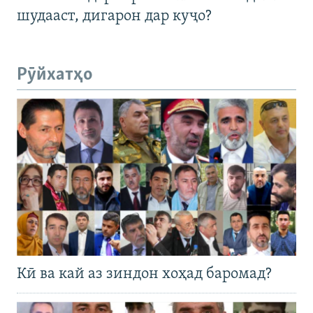
шудааст, дигарон дар куҷо?
Рӯйхатҳо
Кӣ ва кай аз зиндон хоҳад баромад?