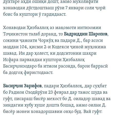
духтаре аҳди ошиқӣ дошт, аммо мухолифати
хонаводаи дӯстдоштааш рӯзи 7 январи соли ҷорӣ
боис ба куштори ӯ гардидааст.
Хонаводаи Ҳизбаллоҳ аз мақомоти интизомии
Тоҷикистон талаб доранд, то
Бадриддин Шаропов
,
сокини ҷамоати Чоркӯҳ ва падари Д., бар асоси
моддаи 104, қисми 2-и Кодекси ҷиноӣ муҳокима
шавад. Ин дар ҳолест, ки додситонии шаҳри
Исфара парвандаи куштори Ҳизбаллоҳ
Басирҷонзодаро ба итмом расонда, барои баррасӣ
ба додгоҳ фиристодааст.
Басирҷон Зарифов
, падари Ҳизбаллоҳ, дар суҳбат
бо Радиои Озодӣрӯзи 23 феврал дар тамос шуда ва
гуфт, писараш бисёр мехост бо Д. оиладор шавад ва
зиндагии хубу хуше дошта бошад, аммо оилаи Д.
бисёр монеи хонадоршавии онҳо буд. Вай гуфт: