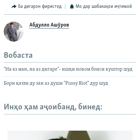
Ба дигарон фиристед
Мо дар шабакаҳои иҷтимоӣ
Абдулло Ашӯров
Вобаста
"На аз ман, на аз дигаре"- ишқи ноком боиси куштор шуд
Бори қатли ду зан аз души "Pussy Riot” дур шуд
Инҳо ҳам аҷоибанд, бинед: