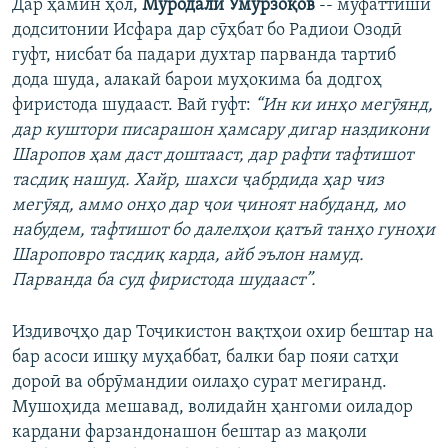
Дар ҳамин ҳол,
Муродалӣ Умурзоқов
-- муфаттиши
додситонии Исфара дар сӯҳбат бо Радиои Озодӣ
гуфт, нисбат ба падари духтар парванда тартиб
дода шуда, алакай барои муҳокима ба додгоҳ
фиристода шудааст. Вай гуфт:
“Ин ки инҳо мегӯянд,
дар куштори писарашон ҳамсару дигар наздикони
Шаропов ҳам даст доштааст, дар рафти тафтишот
тасдиқ нашуд. Хайр, шахси ҷабрдида ҳар чиз
мегӯяд, аммо онҳо дар ҷои ҷиноят набуданд, мо
набудем, тафтишот бо далелҳои қатъӣ танҳо гуноҳи
Шароповро тасдиқ карда, айб эълон намуд.
Парванда ба суд фиристода шудааст”.
Издивоҷҳо дар Тоҷикистон вақтҳои охир бештар на
бар асоси ишқу муҳаббат, балки бар пояи сатҳи
дороӣ ва обрӯмандии оилаҳо сурат мегиранд.
Мушоҳида мешавад, волидайн ҳангоми оиладор
кардани фарзандонашон бештар аз мақоли