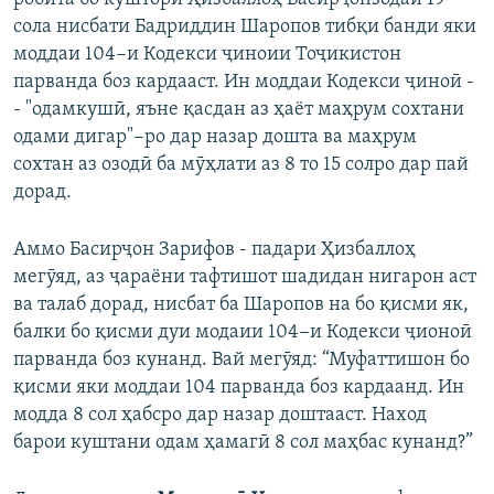
сола нисбати Бадриддин Шаропов тибқи банди яки
моддаи 104−и Кодекси ҷиноии Тоҷикистон
парванда боз кардааст. Ин моддаи Кодекси ҷиноӣ -
- "одамкушӣ, яъне қасдан аз ҳаёт маҳрум сохтани
одами дигар"−ро дар назар дошта ва маҳрум
сохтан аз озодӣ ба мӯҳлати аз 8 то 15 солро дар пай
дорад.
Аммо Басирҷон Зарифов - падари Ҳизбаллоҳ
мегӯяд, аз ҷараёни тафтишот шадидан нигарон аст
ва талаб дорад, нисбат ба Шаропов на бо қисми як,
балки бо қисми дуи модаии 104−и Кодекси ҷионоӣ
парванда боз кунанд. Вай мегӯяд: “Муфаттишон бо
қисми яки моддаи 104 парванда боз кардаанд. Ин
модда 8 сол ҳабсро дар назар доштааст. Наход
барои куштани одам ҳамагӣ 8 сол маҳбас кунанд?”