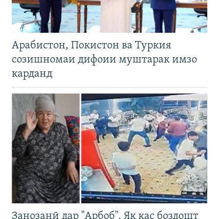
Арабистон, Покистон ва Туркия
созишномаи дифоии муштарак имзо
карданд
Занозанӣ дар "Арбоб". Як кас боздошт