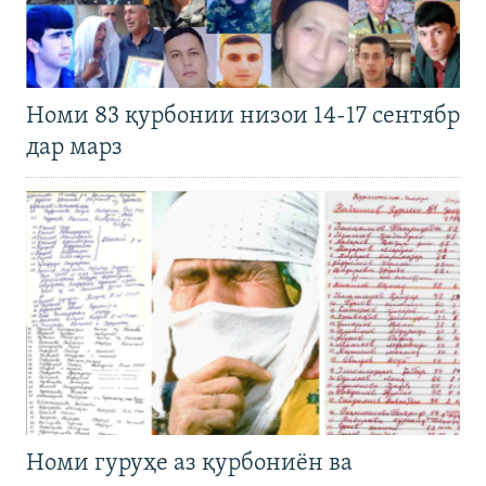
Номи 83 қурбонии низои 14-17 сентябр
дар марз
Номи гуруҳе аз қурбониён ва