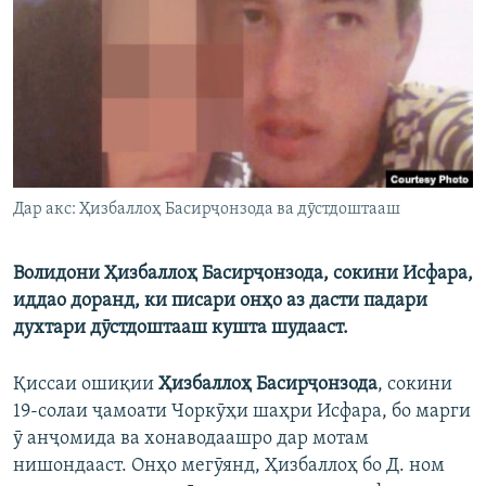
ГУЗОРИШҲОИ РАДИОӢ
Русский
ПАЙГИРӢ КУНЕД
Дар акс: Ҳизбаллоҳ Басирҷонзода ва дӯстдоштааш
Ҳамаи сомонаҳои RFE/RL
Волидони Ҳизбаллоҳ Басирҷонзода, сокини Исфара,
иддао доранд, ки писари онҳо аз дасти падари
духтари дӯстдоштааш кушта шудааст.
Қиссаи ошиқии
Ҳизбаллоҳ Басирҷонзода
, сокини
19-солаи ҷамоати Чоркӯҳи шаҳри Исфара, бо марги
ӯ анҷомида ва хонаводаашро дар мотам
нишондааст. Онҳо мегӯянд, Ҳизбаллоҳ бо Д. ном