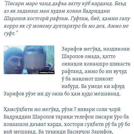
"Писари маро чанд дафъа латту кӯб карданд. Баъд
аз як заданаш ман худам хонаи Бадриддин
Шаропов хостгорӣ рафтам. Гуфтам, биё, ҳамин гапу
корро як сӯ монему духтаратро ба мо деҳ. Аммо не
гуфт."
Зарифов мегӯяд, наздикони
Шаропов омада, ҳатто
оинаҳои хонаашро шикаста
рафтанд, аммо бо ин вуҷуд
ӯ ба мақомот шикоят
набурд. Ба умеде ки афзуд
Зарифов рӯзе ин ду оила бо ҳам қудо мешаванд.
Ҳамсӯҳбати мо мегӯяд, рӯзи 7 январи соли ҷорӣ
Бадриддин Шаропов тариқи телефон писари ӯро ба
хонаашон даъват карда, хостори суҳбати рӯ ба рӯ бо
вай мешавад. Ба таъкиди Басирҷон Зарифов,