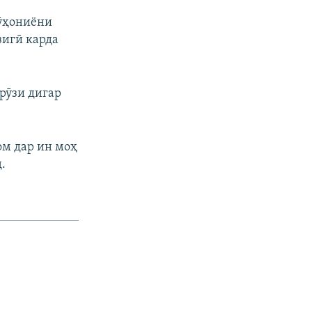
рӯҳониёни
зигӣ карда
 рӯзи дигар
ом дар ин моҳ
.