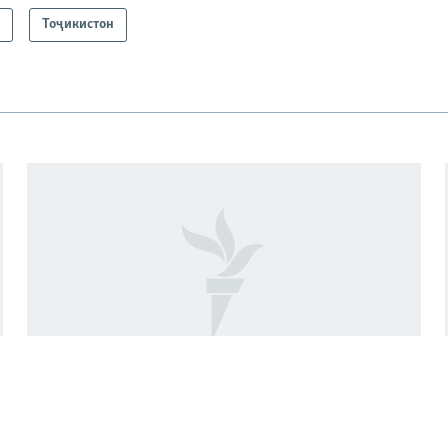
а
Тоҷикистон
Даҳҳо нафарро дар Русия барои намоз
дар берун ҷазо додаанд