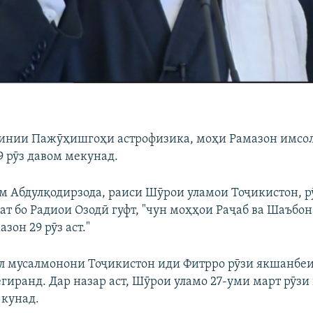
инии Пажӯҳишгоҳи астрофизика, моҳи Рамазон имсол
9 рӯз давом мекунад.
 Абдулқодирзода, раиси Шӯрои уламои Тоҷикистон, р
ат бо Радиои Озодӣ гуфт, "чун моҳҳои Раҷаб ва Шаъбон
азон 29 рӯз аст."
ол мусалмонони Тоҷикистон иди Фитрро рӯзи якшанбе
гиранд. Дар назар аст, Шӯрои уламо 27-уми март рӯзи
 кунад.