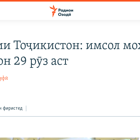
и Тоҷикистон: имсол мо
н 29 рӯз аст
суфӣ
н фиристед