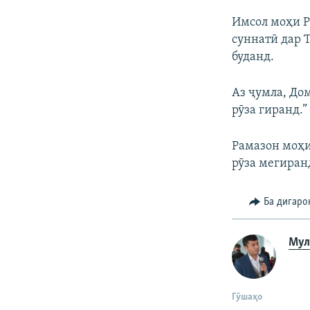
Имсол моҳи Р
суннатӣ дар 
буданд.
Аз ҷумла, До
рӯза гиранд.”
Рамазон моҳи
рӯза мегиран
Ба дигаро
Мул
Гӯшаҳо