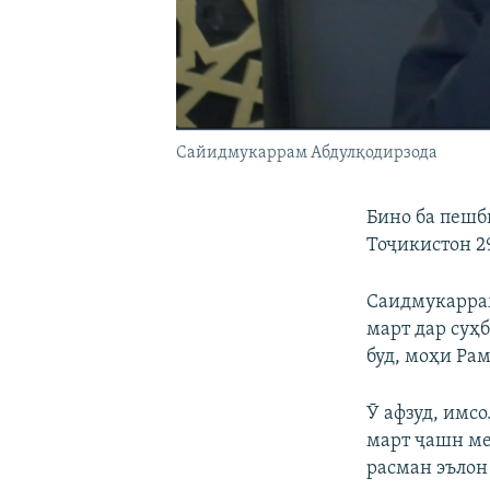
Сайидмукаррам Абдулқодирзода
Бино ба пешб
Тоҷикистон 2
Саидмукаррам
март дар суҳб
буд, моҳи Рам
Ӯ афзуд, имс
март ҷашн ме
расман эълон