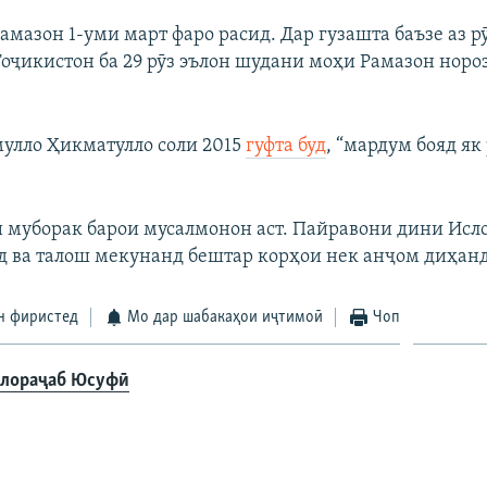
амазон 1-уми март фаро расид. Дар гузашта баъзе аз 
Тоҷикистон ба 29 рӯз эълон шудани моҳи Рамазон норо
мулло Ҳикматулло соли 2015
гуфта буд
, “мардум бояд як
 муборак барои мусалмонон аст. Пайравони дини Исл
д ва талош мекунанд бештар корҳои нек анҷом диҳанд
н фиристед
Мо дар шабакаҳои иҷтимоӣ
Чоп
лораҷаб Юсуфӣ