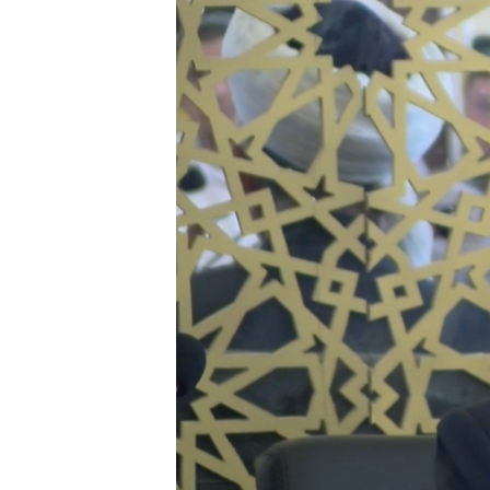
ГУЗОРИШҲОИ РАДИОӢ