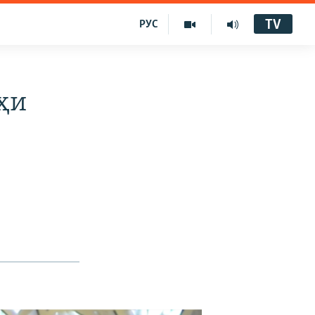
TV
РУС
ҳи