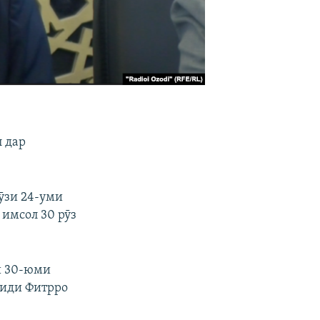
 дар
ӯзи 24-уми
 имсол 30 рӯз
и 30-юми
 иди Фитрро