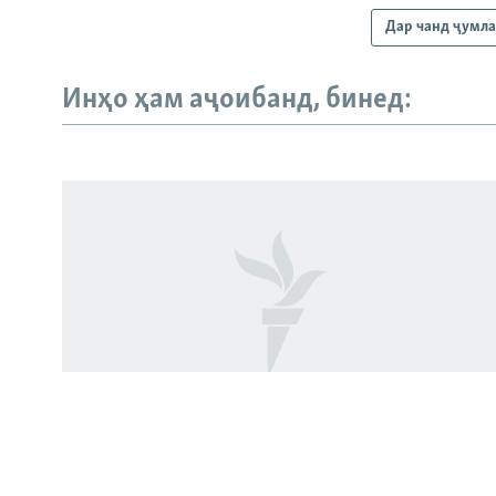
Дар чанд ҷумл
Инҳо ҳам аҷоибанд, бинед:
Русский
ПАЙГИРӢ КУНЕД
Ҳамаи сомонаҳои RFE/RL
Нашри китоб дар бораи навраси
кушташудаи тоҷик дар Русия