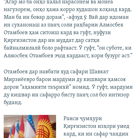
“Агар мо ба онҳо халал нарасонем ва монеа
нагузорем, онҳо ҳама корро худашон хоҳанд кард.
Ман ба ин бовар дорам”, -афзуд ӯ. Вай дар идомаи
ин суханонаш аз панҷ соли раҳбарии Алмосбек
Отамбоев ҳам ситоиш кард ва гуфт, нуфузи
Қирғизистон дар ин муддат дар сатҳи
байналмилалӣ боло рафтааст. Ӯ гуфт, “он суботе, ки
Алмосбек Отамбоев эҷод кардааст, кори бузург аст.”
Отамбоев дар навбати худ сафари Шавкат
Мирзиёевро барои мардуми ду кишвари ҳамсоя
дорои “аҳамияти таърихӣ” номид. Ӯ гуфт, мардуми
ду кишвар ин сафарро бисту панҷ сол боз интизор
буданд.
Раиси ҷумҳури
Қирғизистон изҳори умед
кард, ки ин сафар чандин