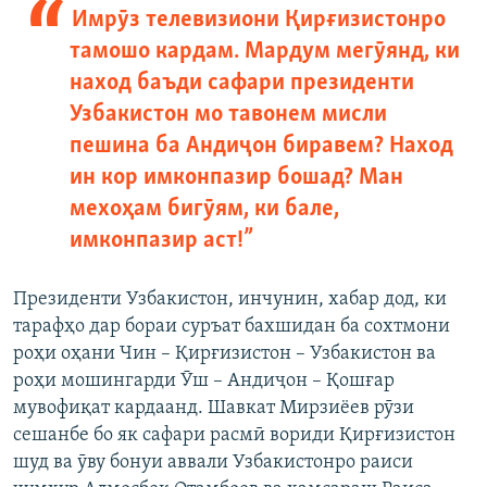
Имрӯз телевизиони Қирғизистонро
тамошо кардам. Мардум мегӯянд, ки
наход баъди сафари президенти
Узбакистон мо тавонем мисли
пешина ба Андиҷон биравем? Наход
ин кор имконпазир бошад? Ман
мехоҳам бигӯям, ки бале,
имконпазир аст!”
Президенти Узбакистон, инчунин, хабар дод, ки
тарафҳо дар бораи суръат бахшидан ба сохтмони
роҳи оҳани Чин – Қирғизистон – Узбакистон ва
роҳи мошингарди Ӯш – Андиҷон – Қошғар
мувофиқат кардаанд. Шавкат Мирзиёев рӯзи
сешанбе бо як сафари расмӣ вориди Қирғизистон
шуд ва ӯву бонуи аввали Узбакистонро раиси