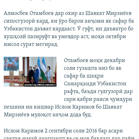
Алмосбек Отамбоев дар охир аз Шавкат Мирзиёев
сипосгузорӣ кард, ки ӯро барои анҷоми як сафар ба
Узбакистон даъват кардааст. Ӯ гуфт, ин даъватро бо
хушҳолӣ пазируфт ва умевдор аст, моҳи октябри
имсол сурат мегирад.
Отамбоев моҳи декабри
соли гузашта низ бо як
сафар ба шаҳри
Самарқанди Узбакистон
рафта, баъди гулгузорӣ дар
сари қабри раиси ҷумҳури
пешини ин кишвар Ислом Каримов бо Шавкат
Мирзиёев мулоқот анҷом дода буд.
Ислом Каримов 2 сентябри соли 2016 бар асари
сактаи мағзӣ даргузашт ва се моҳ баъдаш дар пайи