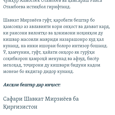
ҷумҳур Алмосбек Отамбоев ва ҳамсараш Раиса
Отамбоева истиқбол гирифтанд.
Шавкат Мирзиёев гуфт, қаробати бештар бо
ҳамсояҳо аз авлавияти кори онҳост ва даъват кард,
ки раисони вилоятҳо ва ҳокимони ноҳияҳои ду
кишвар масоили мавриди назарашонро худ ҳал
кунанд, на инки ишораи болоро интизор бошанд.
Ӯ, ҳамчунин, гуфт, ҳайати онҳоро як гурӯҳи
соҳибкорон ҳамроҳӣ мекунад ва афзуд, бисёр
мехоҳад, тоҷирони ду кишвари бидуни кадом
монеае бо якдигар дидор кунанд.
Аксҳои бештар дар инҷост:
Сафари Шавкат Мирзиёев ба
Қирғизистон