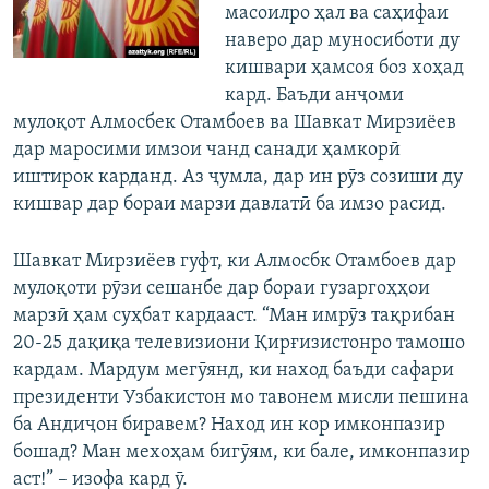
масоилро ҳал ва саҳифаи
наверо дар муносиботи ду
кишвари ҳамсоя боз хоҳад
кард. Баъди анҷоми
мулоқот Алмосбек Отамбоев ва Шавкат Мирзиёев
дар маросими имзои чанд санади ҳамкорӣ
иштирок карданд. Аз ҷумла, дар ин рӯз созиши ду
кишвар дар бораи марзи давлатӣ ба имзо расид.
Шавкат Мирзиёев гуфт, ки Алмосбк Отамбоев дар
мулоқоти рӯзи сешанбе дар бораи гузаргоҳҳои
марзӣ ҳам суҳбат кардааст. “Ман имрӯз тақрибан
20-25 дақиқа телевизиони Қирғизистонро тамошо
кардам. Мардум мегӯянд, ки наход баъди сафари
президенти Узбакистон мо тавонем мисли пешина
ба Андиҷон биравем? Наход ин кор имконпазир
бошад? Ман мехоҳам бигӯям, ки бале, имконпазир
аст!” – изофа кард ӯ.