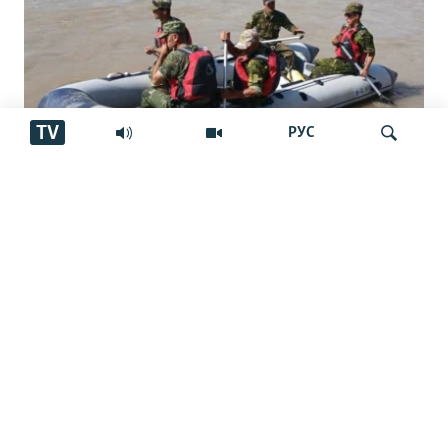
TV
РУС
Ҷасади як ҷавонро баъди ҳашт рӯз аз
Ҷустуҷӯ
дарёи Кофарниҳон ёфтаанд