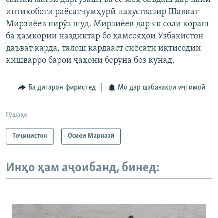
интихоботи раёсатҷумҳурӣ нахуствазир Шавкат
Мирзиёев пирӯз шуд. Мирзиёев дар як соли кораш
ба ҳамкории наздиктар бо ҳамсояҳои Узбакистон
даъват карда, талош кардааст сиёсати иқтисодии
кишварро барои ҷаҳони беруна боз кунад.
Ба дигарон фиристед
Мо дар шабакаҳои иҷтимоӣ
Гӯшаҳо
Тоҷикистон
Осиёи Марказӣ
Инҳо ҳам аҷоибанд, бинед: