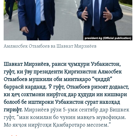
ГУЗОРИШҲОИ РАДИОӢ
Русский
ПАЙГИРӢ КУНЕД
Амлмосбек Отамбоев ва Шавкат Мирзиёев
Шавкат Мирзиёев, раиси ҷумҳури Узбакистон,
Ҳамаи сомонаҳои RFE/RL
гуфт, ки ӯву президенти Қирғизистон Алмосбек
Отамбоев мушкили оби минтақаро “ҷиддӣ”
баррасӣ карданд. Ӯ гуфт, Отамбоев ризоят додааст,
ки ҳеҷ сохтмони нирӯгоҳ дар ҳудуди ин кишвари
болооб бе иштироки Узбакистон сурат нахоҳад
гирифт.
Мирзиёев рӯзи 5-уми сентябр дар Бишкек
гуфт, “ман комилан бо чунин мавқеъ мувофиқам.
Мо якҷоя нирӯгоҳи Қамбаротаро месозем.”