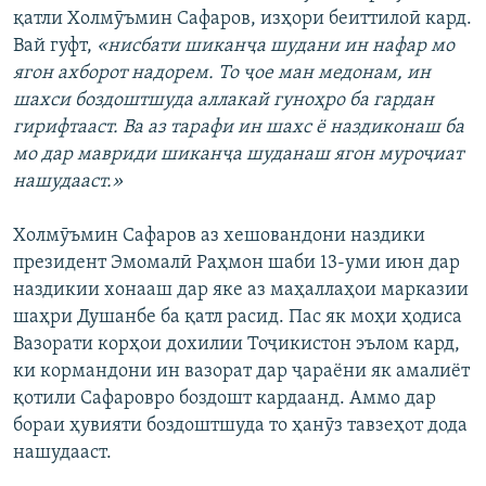
қатли Холмӯъмин Сафаров, изҳори беиттилоӣ кард.
Вай гуфт,
«нисбати шиканҷа шудани ин нафар мо
ягон ахборот надорем. То ҷое ман медонам, ин
шахси боздоштшуда аллакай гуноҳро ба гардан
гирифтааст. Ва аз тарафи ин шахс ё наздиконаш ба
мо дар мавриди шиканҷа шуданаш ягон муроҷиат
нашудааст.»
Холмӯъмин Сафаров аз хешовандони наздики
президент Эмомалӣ Раҳмон шаби 13-уми июн дар
наздикии хонааш дар яке аз маҳаллаҳои марказии
шаҳри Душанбе ба қатл расид. Пас як моҳи ҳодиса
Вазорати корҳои дохилии Тоҷикистон эълом кард,
ки кормандони ин вазорат дар ҷараёни як амалиёт
қотили Сафаровро боздошт кардаанд. Аммо дар
бораи ҳувияти боздоштшуда то ҳанӯз тавзеҳот дода
нашудааст.