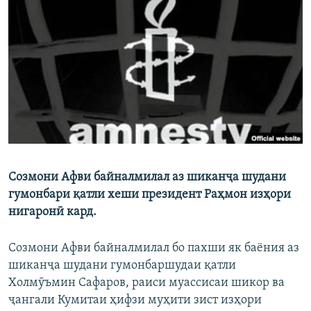
ГУЗОРИШҲОИ РАДИОӢ
Русский
ПАЙГИРӢ КУНЕД
Ҳамаи сомонаҳои RFE/RL
Cозмони Афви байналмилал аз шиканҷа шудани
гумонбари қатли хеши президент Раҳмон изҳори
нигаронӣ кард.
Cозмони Афви байналмилал бо пахши як баёния аз
шиканҷа шудани гумонбаршудаи қатли
Холмӯъмин Сафаров, раиси муассисаи шикор ва
ҷангали Кумитаи ҳифзи муҳити зист изҳори