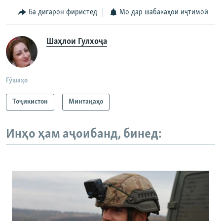
Ба дигарон фиристед
Мо дар шабакаҳои иҷтимоӣ
Шаҳлои Гулхоҷа
Гӯшаҳо
Тоҷикистон
Минтақаҳо
Инҳо ҳам аҷоибанд, бинед: