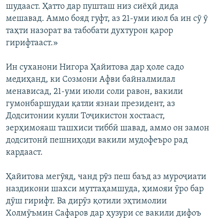
шудааст. Ҳатто дар пушташ низ сиёҳӣ дида
мешавад. Аммо бояд гуфт, аз 21-уми июл ба ин сӯ ӯ
таҳти назорат ва табобати духтурон қарор
гирифтааст.»
Ин суханони Нигора Ҳайитова дар ҳоле садо
медиҳанд, ки Созмони Афви байналмилал
менависад, 21-уми июли соли равон, вакили
гумонбаршудаи қатли язнаи президент, аз
Додситонии кулли Тоҷикистон хостааст,
зерҳимояаш ташхиси тиббӣ шавад, аммо он замон
додситонӣ пешниҳоди вакили мудофеъро рад
кардааст.
Ҳайитова мегӯяд, чанд рӯз пеш баъд аз муроҷиати
наздикони шахси муттаҳамшуда, ҳимояи ӯро бар
дӯш гирифт. Ва дирӯз қотили эҳтимолии
Холмӯъмин Сафаров дар ҳузури се вакили дифоъ