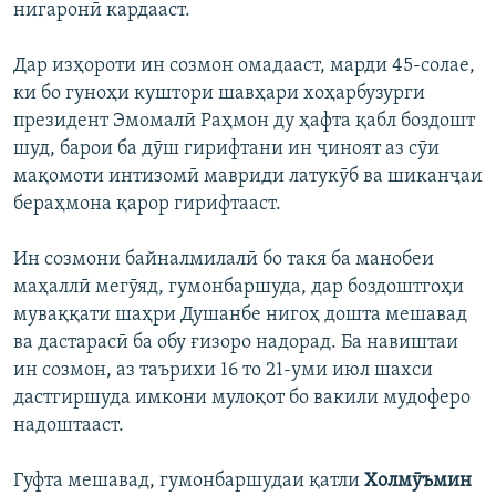
нигаронӣ кардааст.
Дар изҳороти ин созмон омадааст, марди 45-солае,
ки бо гуноҳи куштори шавҳари хоҳарбузурги
президент Эмомалӣ Раҳмон ду ҳафта қабл боздошт
шуд, барои ба дӯш гирифтани ин ҷиноят аз сӯи
мақомоти интизомӣ мавриди латукӯб ва шиканҷаи
бераҳмона қарор гирифтааст.
Ин созмони байналмилалӣ бо такя ба манобеи
маҳаллӣ мегӯяд, гумонбаршуда, дар боздоштгоҳи
муваққати шаҳри Душанбе нигоҳ дошта мешавад
ва дастарасӣ ба обу ғизоро надорад. Ба навиштаи
ин созмон, аз таърихи 16 то 21-уми июл шахси
дастгиршуда имкони мулоқот бо вакили мудоферо
надоштааст.
Гуфта мешавад, гумонбаршудаи қатли
Холмӯъмин