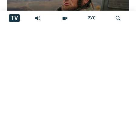
TV
РУС
"Аз ин ҷо бӯйи ҷасад меояд… Онҳоро
Ҷустуҷӯ
бояд аз ин дӯзах берун кашем"