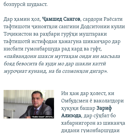
бозпурсӣ шудааст.
Дар ҳамин ҳол,
Ҷамшед Сангов
, сардори Раёсати
тафтишоти ҷиноятҳои сангини Додситонии кулли
Тоҷикистон ва раҳбари гурӯҳи муштараки
тафтишотӣ истифодаи ҳамагуна шиканҷаро дар
нисбати гумонбаршуда рад кард ва гуфт,
«пайвандони шахси муттаҳам оиди ин масъала
бояд бевосита ба худи мо дар шакли хаттӣ
муроҷиат кунанд, на ба созмонҳои дигар».
Ин ҳам дар ҳолест, ки
Омбудсмен ё ваколатдори
ҳуқуқи башар
Зариф
Ализода
, дар сӯҳбат бо
хабарнигорон аз шиканҷа
дидани гумонбаршудаи