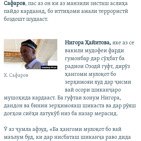
Сафаров
, пас аз он ки аз манзили зисташ аслиҳа
пайдо кардаанд, бо иттиҳоми амали террористӣ
боздошт шудааст.
Нигора Ҳайитова,
яке аз се
вакили мудофеи фарди
гумонбар дар сӯҳбат ба
радиои Озодӣ гуфт, дирӯз
ҳангоми мулоқот бо
Х. Сафаров
зерҳимояи худ дар ҷисми
вай осори шиканҷаро
мушоҳида кардааст. Ба гуфтаи хонум Нигора,
дандон ва бинии зерҳимояаш шикаста ва дар рӯяш
доғҳои сиёҳи латукӯб низ ба назар мерасид.
Ӯ аз ҷумла афзуд, «Ба ҳангоми мулоқот бо вай
маълум буд, ки дар нисбаташ шиканҷа раво дида