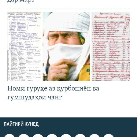
Номи гуруҳе аз қурбониён ва
гумшудаҳои ҷанг
ПАЙГИРӢ КУНЕД