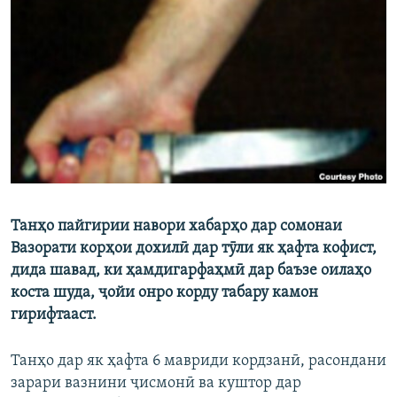
ГУЗОРИШҲОИ РАДИОӢ
Русский
ПАЙГИРӢ КУНЕД
Ҳамаи сомонаҳои RFE/RL
Танҳо пайгирии навори хабарҳо дар сомонаи
Вазорати корҳои дохилӣ дар тӯли як ҳафта кофист,
дида шавад, ки ҳамдигарфаҳмӣ дар баъзе оилаҳо
коста шуда, ҷойи онро корду табару камон
гирифтааст.
Танҳо дар як ҳафта 6 мавриди кордзанӣ, расондани
зарари вазнини ҷисмонӣ ва куштор дар