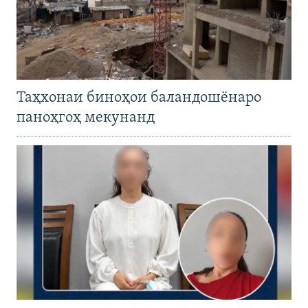
Таҳхонаи биноҳои баландошёнаро
паноҳгоҳ мекунанд