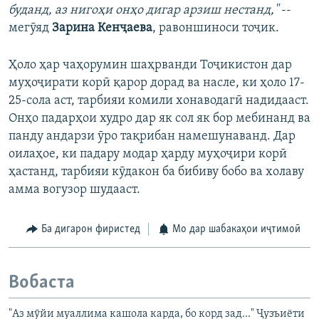
буданд, аз нигоҳи онҳо дигар арзиш нестанд,"
--
мегӯяд
Зарина Кенҷаева
, равоншиноси тоҷик.
Ҳоло ҳар чаҳорумин шаҳрванди Тоҷикистон дар
муҳоҷирати корӣ қарор дорад ва насле, ки ҳоло 17-
25-сола аст, тарбияи комили хонаводагӣ надидааст.
Онҳо падарҳои худро дар як сол як бор мебинанд ва
панду андарзи ӯро тақрибан намешунаванд. Дар
оилаҳое, ки падару модар ҳарду муҳоҷири корӣ
ҳастанд, тарбияи кӯдакон ба бибиву бобо ва холаву
амма вогузор шудааст.
Ба дигарон фиристед
Мо дар шабакаҳои иҷтимоӣ
Вобаста
"Аз мӯйи муаллима кашола карда, бо корд зад..." Ҷузъиёти