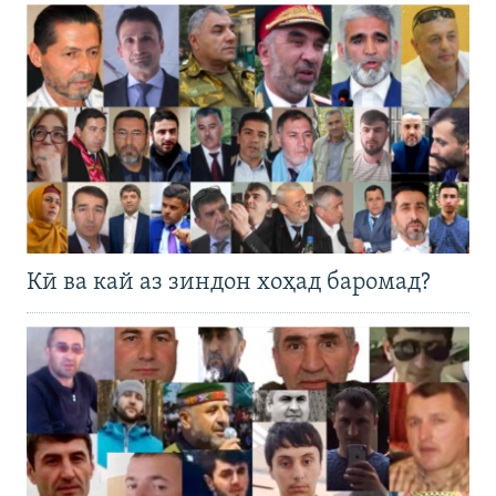
Кӣ ва кай аз зиндон хоҳад баромад?