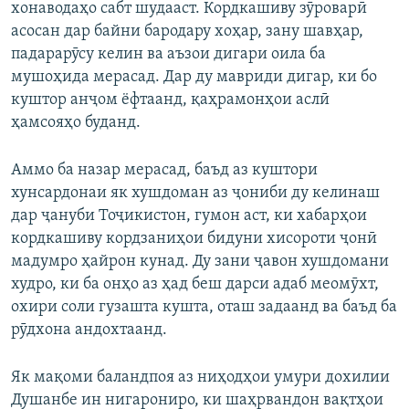
хонаводаҳо сабт шудааст. Кордкашиву зӯроварӣ
асосан дар байни бародару хоҳар, зану шавҳар,
падарарӯсу келин ва аъзои дигари оила ба
мушоҳида мерасад. Дар ду мавриди дигар, ки бо
куштор анҷом ёфтаанд, қаҳрамонҳои аслӣ
ҳамсояҳо буданд.
Аммо ба назар мерасад, баъд аз куштори
хунсардонаи як хушдоман аз ҷониби ду келинаш
дар ҷануби Тоҷикистон, гумон аст, ки хабарҳои
кордкашиву кордзаниҳои бидуни хисороти ҷонӣ
мадумро ҳайрон кунад. Ду зани ҷавон хушдомани
худро, ки ба онҳо аз ҳад беш дарси адаб меомӯхт,
охири соли гузашта кушта, оташ задаанд ва баъд ба
рӯдхона андохтаанд.
Як мақоми баландпоя аз ниҳодҳои умури дохилии
Душанбе ин нигарониро, ки шаҳрвандон вақтҳои