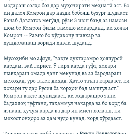
модараш солҳо боз дар муҳоҷирати меҳнатӣ аст. Бо
ин далел Комрон дар назди бобояш бузург шудааст.
Раҷаб Давлатов мегӯяд, рӯзи 3 июн баъд аз намози
шом бо Комрон филм тамошо мекарданд, ки холаи
Комрон -- Раъно бо кӯдакону шавҳар ва
хушдоманаш вориди ҳавлӣ шуданд.
Мусоҳиби мо афзуд, "вақте духтарамро ҳолпурсӣ
кардам, вай гирист. Ӯ гиря карда гуфт, хоҳари
шавҳараш омада ҷанг мекунад ва аз бародараш
мехоҳад, ӯро талоқ диҳад. Ҳатто таъна кардааст, ки
хоҳари ту дар Русия ба корҳои бад машғул аст."
Комрон вақте шунидааст, ки модарашро зани
бадахлоқ гуфтанд, таҳаммул накарда ва бо корд ба
язнааш ҳуҷум карда ва дар ин миён холааш, ки
мехост онҳоро аз ҳам ҷудо кунад, корд хӯрдааст.