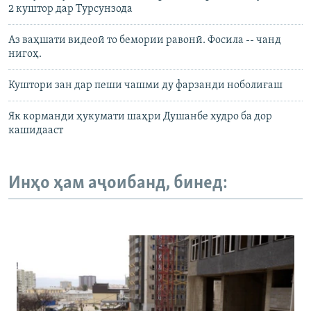
2 куштор дар Турсунзода
Аз ваҳшати видеоӣ то бемории равонӣ. Фосила -- чанд
нигоҳ.
Куштори зан дар пеши чашми ду фарзанди ноболиғаш
Як корманди ҳукумати шаҳри Душанбе худро ба дор
кашидааст
Инҳо ҳам аҷоибанд, бинед: