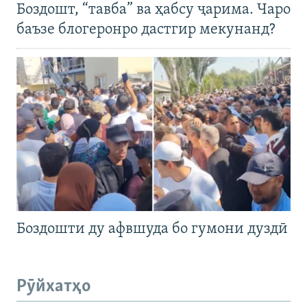
Боздошт, “тавба” ва ҳабсу ҷарима. Чаро
баъзе блогеронро дастгир мекунанд?
Боздошти ду афвшуда бо гумони дуздӣ
Рӯйхатҳо