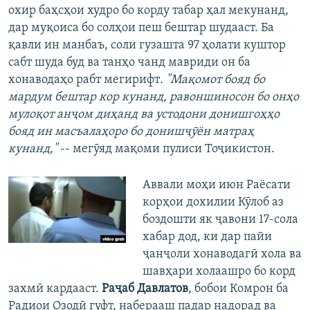
охир баҳсҳои худро бо корду табар ҳал мекунанд,
дар муқоиса бо солҳои пеш бештар шудааст. Ба
қавли ин манбаъ, соли гузашта 97 ҳолати куштор
сабт шуда буд ва танҳо чанд мавриди он ба
хонаводаҳо рабт мегирифт
. "Мақомот бояд бо
мардум бештар кор кунанд, равоншиносон бо онҳо
мулоқот анҷом диҳанд ва устодони донишгоҳҳо
бояд ин масъалаҳоро бо донишҷӯён матраҳ
кунанд,"
-- мегӯяд мақоми пулиси Тоҷикистон.
Аввали моҳи июн Раёсати
корҳои дохилии Кӯлоб аз
боздошти як ҷавони 17-сола
хабар дод, ки дар пайи
ҷанҷоли хонаводагӣ хола ва
шавҳари холаашро бо корд
захмӣ кардааст.
Раҷаб Давлатов
, бобои Комрон ба
Радиои Озодӣ гуфт, наберааш падар надорад ва