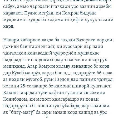
Ташхиси судӣ-тиббӣ ҷароҳати
Раъно Давлатова
ро
сабук, аммо ҷароҳати шавҳари ӯро вазнин арзёбӣ
кардааст. Пулис мегӯяд, ки Комрон бидуни
муқовимат худро ба ходимони ҳифзи ҳуқуқ таслим
кард.
Навори хабарҳои лаҳза ба лаҳзаи Вазорати корҳои
дохилӣ баёнгари ин аст, ки зӯроварӣ дар пайи
ҷанҷолҳои хонаводагӣ ҷуғрофиёи мушаххас
надорад ва ин ҳодисаҳо дар тамоми кишвар рух
медиҳанд. Агар Комрон холаву язнаашро бо корд
дар Кӯлоб маҷрӯҳ карда бошад, падарарӯси 56-сола
аз ноҳияи Мурғоб, рӯзи 13 июн дар пайи як ҷанҷол
келини 25-солаашро бо камони шикорӣ куштааст.
Ҳамин тавр дар тӯли ҳафтаи гузашта як сокини
Конибодом, ки мехост ҳамсарашро аз хонаи
падарарӯсаш ба хонаи худ бубабард, дар заминаи
як “бигӯ-магӯ” ба сари занаш корд кашид ва ӯро