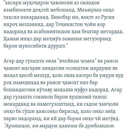
"аксари муҳоҷирон ҷавонони аз оилаҳои
камбизоати деҳотӣ мебошанд. Маъмулан онҳо
таҳсил накардаанд. Бинобар ин, вақте аз Русия
ихроҷ мешаванд, дар Тоҷикистон ҷойи кор
надоранд ва асабонияташон ҳам бештар мегардад.
Ҳамаи инҳо дар маҷмӯъ заминае мегузоранд
барои муносибати дурушт."
Агар дар гузашта оила "ячейкаи ҷомеа" ва раиси
ҷамоат масъули зиндагии осоиштаи мардуми як
маҳал ҳисоб мешуд, ҳоло оила касеро ба умури худ
роҳ намедиҳад ва раиси ҷамоат низ бар
бошандагони кӯчаву маҳалла нуфуз надорад. Агар
дар гузашта сокинон барои хушномӣ талош
мекарданд ва намегузоштанд, ки садои ҷанҷоли
онҳо ба гӯши ҳамсояҳо бирасад, ҳоло онҳо зиёд
парво надоранд, ки кӣ дар бораи онҳо чӣ мегӯяд.
"Арзишҳое, ки мардум ҳамеша ба дунболашон