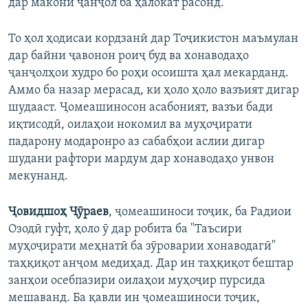
дар макони ҷанҷол ба ҳалокат расонд.
То ҳол ҳодисаи кордзанӣ дар Тоҷикистон маъмулан
дар байни ҷавонон роиҷ буд ва хонаводаҳо
ҷанҷолҳои худро бо роҳи осоишта ҳал мекарданд.
Аммо ба назар мерасад, ки ҳоло ҳоло вазъият дигар
шудааст. Ҷомеашиносон асабоният, вазъи бади
иқтисодӣ, оилаҳои нокомил ва муҳоҷирати
падарону модаронро аз сабабҳои аслии дигар
шудани рафтори мардум дар хонаводаҳо унвон
мекунанд.
Ҷовидшоҳ Ҷӯраев
, ҷомеашиноси тоҷик, ба Радиои
Озодӣ гуфт, ҳоло ӯ дар робита ба "Таъсири
муҳоҷирати меҳнатӣ ба зӯроварии хонаводагӣ"
таҳқиқот анҷом медиҳад. Дар ин таҳқиқот бештар
занҳои осебпазири оилаҳои муҳоҷир пурсида
мешаванд. Ба қавли ин ҷомеашиноси тоҷик,