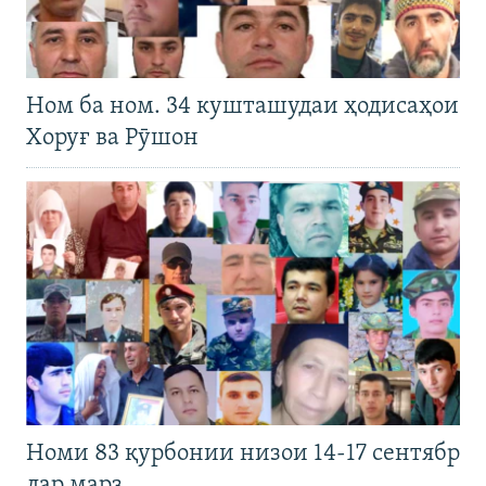
Ном ба ном. 34 кушташудаи ҳодисаҳои
Хоруғ ва Рӯшон
Номи 83 қурбонии низои 14-17 сентябр
дар марз