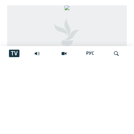
TV
РУС
Занеро, ки хостааст писарашро
Ҷустуҷӯ
бифурӯшад, зиндонӣ кардаанд