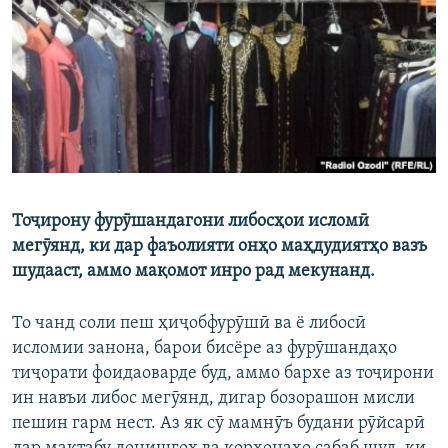
ГУЗОРИШҲОИ РАДИОӢ
Русский
ПАЙГИРӢ КУНЕД
Тоҷирону фурӯшандагони либосҳои исломӣ
Ҳамаи сомонаҳои RFE/RL
мегӯянд, ки дар фаъолияти онҳо маҳдудиятҳо вазъ
шудааст, аммо мақомот инро рад мекунанд.
То чанд соли пеш ҳиҷобфурӯшӣ ва ё либосӣ
исломии занона, барои бисёре аз фурӯшандаҳо
тиҷорати фоидаоварде буд, аммо бархе аз тоҷирони
ин навъи либос мегӯянд, дигар бозорашон мисли
пешин гарм нест. Аз як сӯ мамнӯъ будани рӯйсарӣ