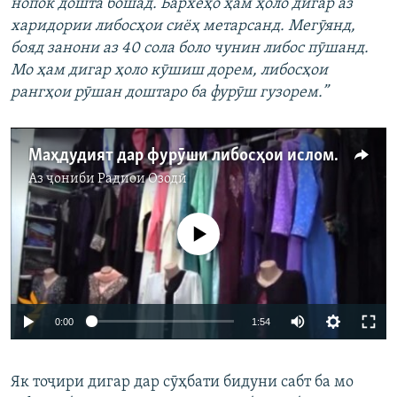
нопок дошта бошад. Бархеҳо ҳам ҳоло дигар аз
харидории либоcҳои сиёҳ метарсанд. Мегӯянд,
бояд занони аз 40 сола боло чунин либос пӯшанд.
Мо ҳам дигар ҳоло кӯшиш дорем, либосҳои
рангҳои рӯшан доштаро ба фурӯш гузорем.”
Маҳдудият дар фурӯши либосҳои исломӣ
Аз ҷониби
Радиои Озодӣ
Феълан кор намекунад
0:00
1:54
Як тоҷири дигар дар сӯҳбати бидуни сабт ба мо