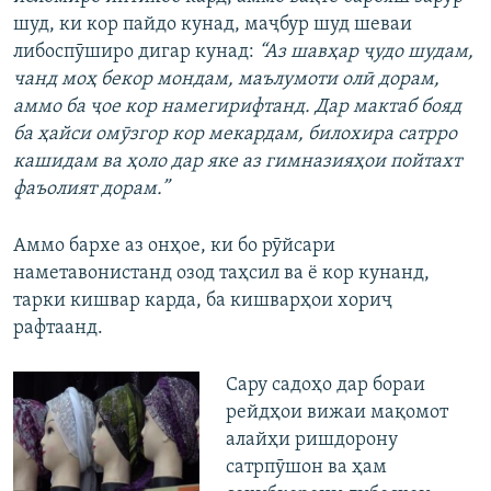
шуд, ки кор пайдо кунад, маҷбур шуд шеваи
либоспӯширо дигар кунад:
“Аз шавҳар ҷудо шудам,
чанд моҳ бекор мондам, маълумоти олӣ дорам,
аммо ба ҷое кор намегирифтанд. Дар мактаб бояд
ба ҳайси омӯзгор кор мекардам, билохира сатрро
кашидам ва ҳоло дар яке аз гимназияҳои пойтахт
фаъолият дорам.”
Аммо бархе аз онҳое, ки бо рӯйсари
наметавонистанд озод таҳсил ва ё кор кунанд,
тарки кишвар карда, ба кишварҳои хориҷ
рафтаанд.
Сару садоҳо дар бораи
рейдҳои вижаи мақомот
алайҳи ришдорону
сатрпӯшон ва ҳам