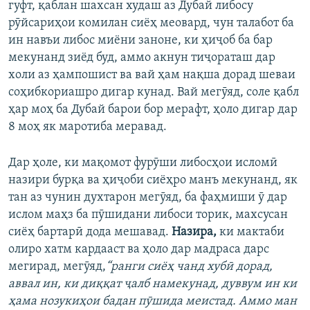
гуфт, қаблан шахсан худаш аз Дубай либосу
рӯйсариҳои комилан сиёҳ меовард, чун талабот ба
ин навъи либос миёни заноне, ки ҳиҷоб ба бар
мекунанд зиёд буд, аммо акнун тиҷораташ дар
холи аз ҳампошист ва вай ҳам нақша дорад шеваи
соҳибкориашро дигар кунад. Вай мегӯяд, соле қабл
ҳар моҳ ба Дубай барои бор мерафт, ҳоло дигар дар
8 моҳ як маротиба меравад.
Дар ҳоле, ки мақомот фурӯши либосҳои исломӣ
назири бурқа ва ҳиҷоби сиёҳро манъ мекунанд, як
тан аз чунин духтарон мегӯяд, ба фаҳмиши ӯ дар
ислом маҳз ба пӯшидани либоси торик, махсусан
сиёҳ бартарӣ дода мешавад.
Назира,
ки мактаби
олиро хатм кардааст ва ҳоло дар мадраса дарс
мегирад, мегӯяд,
“ранги сиёҳ чанд хубӣ дорад,
аввал ин, ки диққат ҷалб намекунад, дуввум ин ки
ҳама нозукиҳои бадан пӯшида меистад. Аммо ман