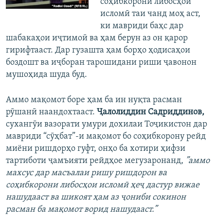
соҳибкорони либосҳои
исломӣ таи чанд моҳ аст,
ки мавриди баҳс дар
шабакаҳои иҷтимоӣ ва ҳам берун аз он қарор
гирифтааст. Дар гузашта ҳам борҳо ҳодисаҳои
боздошт ва иҷборан тарошидани риши ҷавонон
мушоҳида шуда буд.
Аммо мақомот боре ҳам ба ин нуқта расман
рӯшанӣ наандохтааст.
Ҷалолиддин Садриддинов,
сухангӯи вазорати умури дохилаи Тоҷикистон дар
мавриди “сӯҳбат”-и мақомот бо соҳибкорону рейд
миёни ришдорҳо гуфт, онҳо ба хотири ҳифзи
тартиботи ҷамъияти рейдҳое мегузаронанд,
”аммо
махсус дар масъалаи ришу ришдорон ва
соҳибкорони либосҳои исломӣ ҳеҷ дастур вижае
нашудааст ва шикоят ҳам аз ҷониби сокинон
расман ба мақомот ворид нашудааст.”