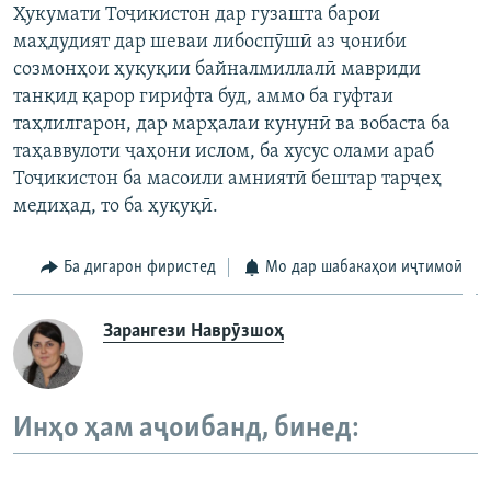
Ҳукумати Тоҷикистон дар гузашта барои
маҳдудият дар шеваи либоспӯшӣ аз ҷониби
созмонҳои ҳуқуқии байналмиллалӣ мавриди
танқид қарор гирифта буд, аммо ба гуфтаи
таҳлилгарон, дар марҳалаи кунунӣ ва вобаста ба
таҳаввулоти ҷаҳони ислом, ба хусус олами араб
Тоҷикистон ба масоили амниятӣ бештар тарҷеҳ
медиҳад, то ба ҳуқуқӣ.
Ба дигарон фиристед
Мо дар шабакаҳои иҷтимоӣ
Зарангези Наврӯзшоҳ
Инҳо ҳам аҷоибанд, бинед: