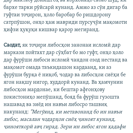
дар мактабу донишгоҳ ва корхонаҳо сабаб шуд, ки
бархе тарки рӯйсарӣ кунанд. Аммо аз сӯи дигар ба
гуфтаи тоҷирон, ҳоло баробар бо ришдорону
сатрпӯшон, онҳо ҳам мавриди пурсуҷӯи мақомоти
ҳифзи ҳуқуқи кишвар қарор мегиранд.
Саодат,
як тоҷири либосҳои занонаи исломӣ дар
маркази пойтахт дар сӯҳбат бо мо гуфт, онҳо ҳоло
дар фурӯши либоси исломӣ чандон озод нестанд ва
мақомот омада таъкидашон кардаанд, ки аз
фурӯши бурқа ё ниқоб, чодар ва либосҳои сиёҳи бе
ягон нақшу нигор, худдорӣ кунанд. Ва ҳамчунин
либосҳои мардонае, ки бештар афғонҳову
покистониҳо мепӯшанд, бояд ба фурӯш гузошта
нашавад ва зиёд ин навъи либосро ташвиқ
накунанд:
“Мегӯянд, ки метавонанд бо ин навъи
либос, масалан чодарҳои сиёҳ ҷиноят кунанд,
ҷинояткорӣ авҷ гирад. Зери ин либос ягон ҳадафи