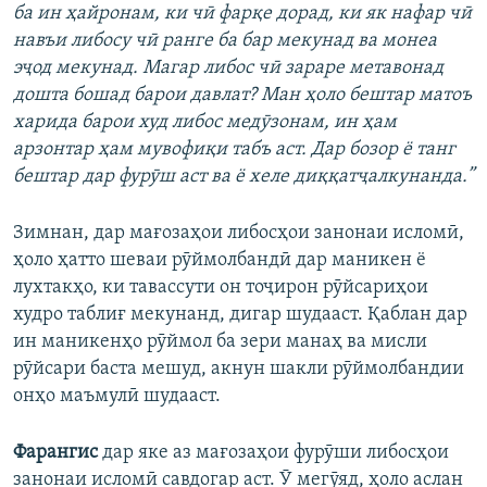
ба ин ҳайронам, ки чӣ фарқе дорад, ки як нафар чӣ
навъи либосу чӣ ранге ба бар мекунад ва монеа
эҷод мекунад. Магар либос чӣ зараре метавонад
дошта бошад барои давлат? Ман ҳоло бештар матоъ
харида барои худ либос медӯзонам, ин ҳам
арзонтар ҳам мувофиқи табъ аст. Дар бозор ё танг
бештар дар фурӯш аст ва ё хеле диққатҷалкунанда.”
Зимнан, дар мағозаҳои либосҳои занонаи исломӣ,
ҳоло ҳатто шеваи рӯймолбандӣ дар маникен ё
лухтакҳо, ки тавассути он тоҷирон рӯйсариҳои
худро таблиғ мекунанд, дигар шудааст. Қаблан дар
ин маникенҳо рӯймол ба зери манаҳ ва мисли
рӯйсари баста мешуд, акнун шакли рӯймолбандии
онҳо маъмулӣ шудааст.
Фарангис
дар яке аз мағозаҳои фурӯши либосҳои
занонаи исломӣ савдогар аст. Ӯ мегӯяд, ҳоло аслан