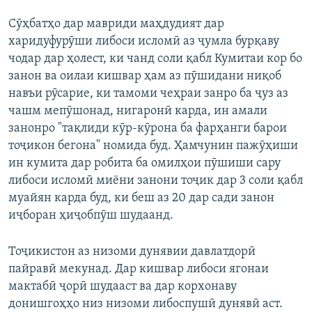
Сӯҳбатҳо дар мавриди маҳдудият дар
харидуфурӯши либоси исломӣ аз ҷумла бурқаву
чодар дар ҳолест, ки чанд соли қабл Кумитаи кор бо
занон ва оилаи кишвар ҳам аз пӯшидани ниқоб
навъи рӯсарие, ки тамоми чеҳраи занро ба ҷуз аз
чашм мепӯшонад, нигаронӣ карда, ин амали
занонро "тақлиди кӯр-кӯрона ба фарҳанги барои
тоҷикон бегона" номида буд. Ҳамчунин пажӯҳиши
ин кумита дар робита ба омилҳои пӯшиши сару
либоси исломӣ миёни занони тоҷик дар 3 соли қабл
муайян карда буд, ки беш аз 20 дар сади занон
иҷборан ҳиҷобпӯш шудаанд.
Тоҷикистон аз низоми дунявии давлатдорӣ
пайравӣ мекунад. Дар кишвар либоси ягонаи
мактабӣ ҷорӣ шудааст ва дар корхонаву
донишгоҳҳо низ низоми либоспушӣ дунявӣ аст.