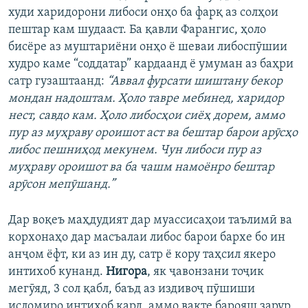
худи харидорони либоси онҳо ба фарқ аз солҳои
пештар кам шудааст. Ба қавли Фарангис, ҳоло
бисёре аз муштариёни онҳо ё шеваи либоспӯшии
худро каме “соддатар” кардаанд ё умуман аз баҳри
сатр гузаштаанд:
“Аввал фурсати шиштану бекор
мондан надоштам. Ҳоло тавре мебинед, харидор
нест, савдо кам. Ҳоло либосҳои сиёҳ дорем, аммо
пур аз муҳраву ороишот аст ва бештар барои арӯсҳо
либос пешниҳод мекунем. Чун либоси пур аз
муҳраву ороишот ва ба чашм намоёнро бештар
арӯсон мепӯшанд.”
Дар воқеъ маҳдудият дар муассисаҳои таълимӣ ва
корхонаҳо дар масъалаи либос барои бархе бо ин
анҷом ёфт, ки аз ин ду, сатр ё кору таҳсил якеро
интихоб кунанд.
Нигора
, як ҷавонзани тоҷик
мегӯяд, 3 сол қабл, баъд аз издивоҷ пӯшиши
исломиро интихоб кард, аммо вақте барояш зарур