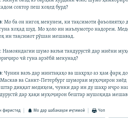
ӣ
: Акнун баъд аз барҳам хӯрдани ФМС шумо ҳамкориро
кадом сохтор пеш хоҳед бурд?
в
: Мо ба он нигоҳ мекунем, ки тақсимоти фаъолиятҳо 
 гуна хоҳад шуд. Мо ҳоло ин маълумотро надорем. Мед
оҳ ин тақсимот рӯшан мешавад.
ӣ
: Намояндагии шумо вазъи тандурустӣ дар миёни му
риҷиро чӣ гуна арзёбӣ мекунад?
в
: Чунин вазъ дар минтақаҳо ва шаҳрҳо аз ҳам фарқ до
 Маскав ва Санкт-Петербург шумораи муҳоҷирон зиёд а
ештар диққат медиҳем, чунки дар ин ду шаҳр иҷро н
дурустӣ дар ҳақи муҳоҷирон бештар мушоҳида мешав
н фиристед
Мо дар шабакаҳои иҷтимоӣ
Чоп