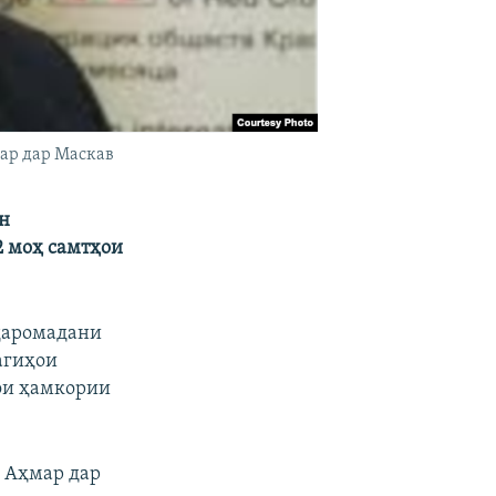
ар дар Маскав
н
2 моҳ самтҳои
 даромадани
агиҳои
ҳои ҳамкории
 Аҳмар дар