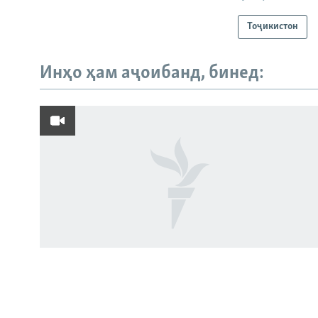
Тоҷикистон
Инҳо ҳам аҷоибанд, бинед:
Русский
ПАЙГИРӢ КУНЕД
Ҳамаи сомонаҳои RFE/RL
Пахтакорони Фархор аз тақсими об
шикоят доранд