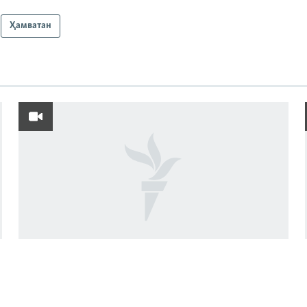
Ҳамватан
Фавти афсаре, ки ҷасадҳои сарбозонро
пайдо ва ба наздикон месупорид