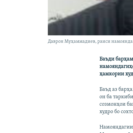
Даврон Муҳаммадиев, раиси намоянда
Баъди барҳам
намояндагиҳо
ҳамкории худ
Баъд аз барҳ
он ба таркиб
созмонҳои ба
худро бо сох
Намояндагии 