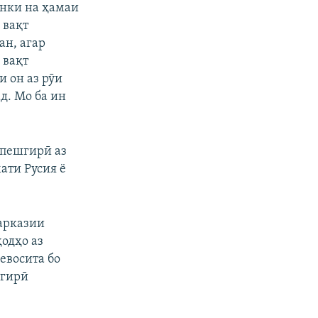
унки на ҳамаи
 вақт
ан, агар
 вақт
и он аз рӯи
д. Мо ба ин
 пешгирӣ аз
ати Русия ё
арказии
одҳо аз
евосита бо
тгирӣ