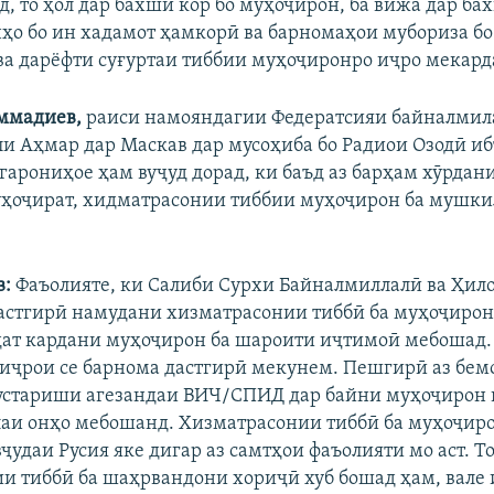
д, то ҳол дар бахши кор бо муҳоҷирон, ба вижа дар ба
нҳо бо ин хадамот ҳамкорӣ ва барномаҳои мубориза б
ва дарёфти суғуртаи тиббии муҳоҷиронро иҷро мекард
ммадиев,
раиси намояндагии Федератсияи байналмил
ли Аҳмар дар Маскав дар мусоҳиба бо Радиои Озодӣ иб
игарониҳое ҳам вуҷуд дорад, ки баъд аз барҳам хӯрда
ҳоҷират, хидматрасонии тиббии муҳоҷирон ба мушки
:
Фаъолияте, ки Салиби Сурхи Байналмиллалӣ ва Ҳил
дастгирӣ намудани хизматрасонии тиббӣ ба муҳоҷирон 
дат кардани муҳоҷирон ба шароити иҷтимоӣ мебошад.
 иҷрои се барнома дастгирӣ мекунем. Пешгирӣ аз бем
устариши агезандаи ВИЧ/СПИД дар байни муҳоҷирон в
лаи онҳо мебошанд. Хизматрасонии тиббӣ ба муҳоҷиро
удаи Русия яке дигар аз самтҳои фаъолияти мо аст. То
и тиббӣ ба шаҳрвандони хориҷӣ хуб бошад ҳам, вале