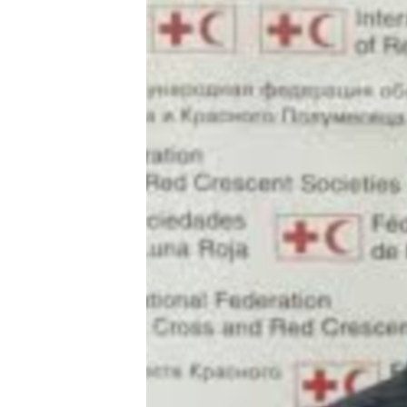
ГУЗОРИШҲОИ РАДИОӢ