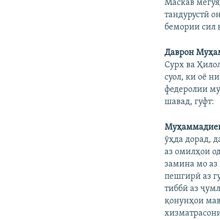
Маскав мегӯя
тандурустӣ о
бемории сил 
Даврон Муҳа
Сурх ва Ҳило
суол, ки оё н
федеролии му
шавад, гуфт:
Муҳаммадиев
ӯҳда дорад, 
аз омилҳои о
замина мо аз
пешгирӣ аз г
тиббӣ аз ҷум
қонунҳои мавҷ
хизматрасони