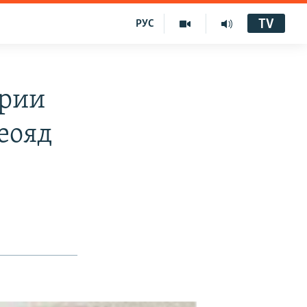
TV
РУС
Ёрии
еояд