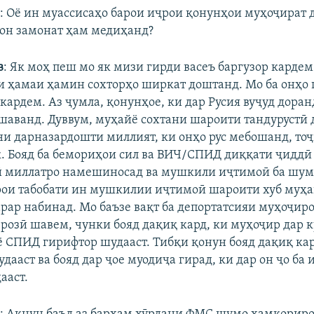
ӣ
: Оё ин муассисаҳо барои иҷрои қонунҳои муҳоҷират 
гон замонат ҳам медиҳанд?
в
: Як моҳ пеш мо як мизи гирди васеъ баргузор кардем
 ҳамаи ҳамин сохторҳо ширкат доштанд. Мо ба онҳо
кардем. Аз ҷумла, қонунҳое, ки дар Русия вуҷуд доран
 шаванд. Дуввум, муҳайё сохтани шароити тандурустӣ 
и дарназардошти миллият, ки онҳо рус мебошанд, тоҷ
к. Бояд ба бемориҳои сил ва ВИЧ/СПИД диққати ҷиддӣ
 миллатро намешиносад ва мушкили иҷтимоӣ ба шум
рои табобати ин мушкилии иҷтимоӣ шароити хуб муҳа
арар набинад. Мо баъзе вақт ба депортатсияи муҳоҷир
розӣ шавем, чунки бояд дақиқ кард, ки муҳоҷир дар к
ё СПИД гирифтор шудааст. Тибқи қонун бояд дақиқ кар
дааст ва бояд дар ҷое муодиҷа гирад, ки дар он ҷо ба
ааст.