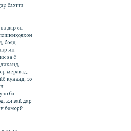
дар бахши
 ва дар он
 пешниҳодҳои
д, бояд
дар ин
ик ва ё
 диҳанд,
ор меравад.
йё кунанд, то
он
уҷо ба
д, ки вай дар
 ин беморӣ