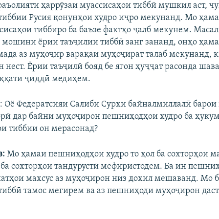
фаъолияти ҳаррӯзаи муассисаҳои тиббӣ мушкил аст, ч
тиббии Русия қонунҳои худро иҷро мекунанд. Мо ҳама
сисаҳои тиббиро ба баъзе фактҳо ҷалб мекунем. Масал
 мошини ёрии таъҷилии тиббӣ занг зананд, онҳо ҳама
мада аз муҳоҷир варақаи муҳоҷират талаб мекунанд, к
 нест. Ёрии таъҷилӣ бояд бе ягон ҳуҷҷат расонда шава
ққати ҷиддӣ медиҳем.
ӣ
: Оё Федератсияи Салиби Сурхи байналмиллалӣ барои
орӣ дар байни муҳоҷирон пешниҳодҳои худро ба ҳукум
ои тиббии он мерасонад?
:
Мо ҳамаи пешниҳодҳои худро то ҳол ба сохторҳои м
 ба сохторҳои тандурустӣ мефиристодем. Ба ин пешниҳ
атҳои махсус аз муҳоҷирон низ дохил мешаванд. Мо б
тиббӣ тамос мегирем ва аз пешниҳоди муҳоҷирон дас