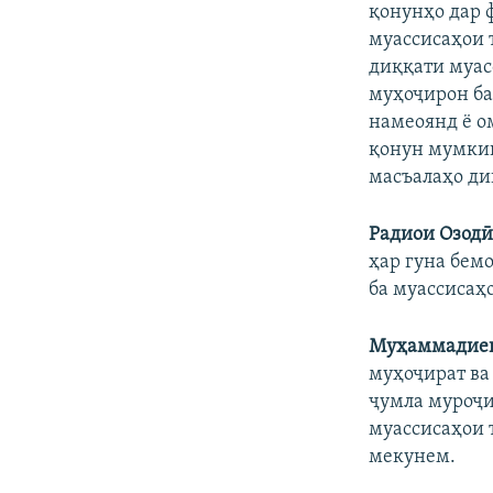
қонунҳо дар 
муассисаҳои 
диққати муас
муҳоҷирон ба
намеоянд ё о
қонун мумкин
масъалаҳо ди
Радиои Озод
ҳар гуна бем
ба муассисаҳ
Муҳаммадиев
муҳоҷират ва
ҷумла муроҷи
муассисаҳои 
мекунем.