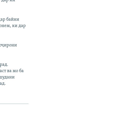
 дар ин
дар байни
онем, ки дар
ҳоҷирони
рад.
ст ва мо ба
ашудани
ад.