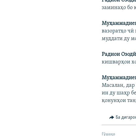
Радиои Озод
заминаҳо бо 
Муҳаммадие
вазоратҳо чӣ
муддати ду м
Радиои Озод
кишварҳои хо
Муҳаммадие
Масалан, дар
ин ду шаҳр б
қонунҳои тан
Ба дигаро
Гӯшаҳо