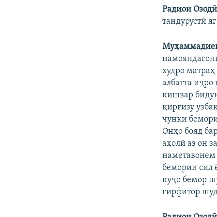
Радиои Озод
тандурустӣ я
Муҳаммадие
намояндагони
худро матраҳ 
албатта иҷро
кишвар бидун
қирғизу узба
чунки беморӣ
Онҳо бояд ба
аҳолӣ аз он з
наметавонем 
бемории сил 
куҷо бемор шу
гирфитор шуд