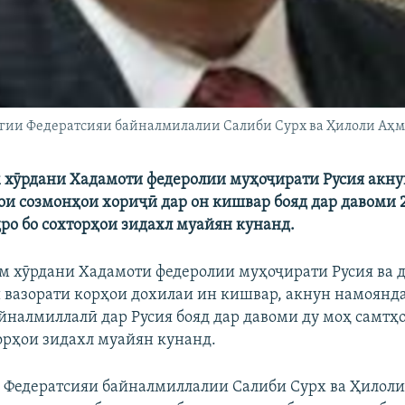
гии Федератсияи байналмилалии Салиби Сурх ва Ҳилоли Аҳм
 хӯрдани Хадамоти федеролии муҳоҷирати Русия акну
и созмонҳои хориҷӣ дар он кишвар бояд дар давоми 
ро бо сохторҳои зидахл муайян кунанд.
ам хӯрдани Хадамоти федеролии муҳоҷирати Русия ва
и вазорати корҳои дохилаи ин кишвар, акнун намоянд
йналмиллалӣ дар Русия бояд дар давоми ду моҳ самт
торҳои зидахл муайян кунанд.
Федератсияи байналмиллалии Салиби Сурх ва Ҳилоли