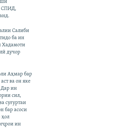
хши
о СПИД,
анд.
алии Салиби
тидо ба ин
ни Хадамоти
лӣ дучор
оли Аҳмар бар
аст ва он яке
 Дар ин
ории сил,
а суғуртаи
н бар асоси
 ҳол
 иҷрои ин