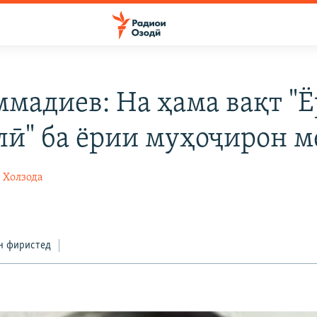
мадиев: На ҳама вақт "
лӣ" ба ёрии муҳоҷирон м
 Холзода
н фиристед