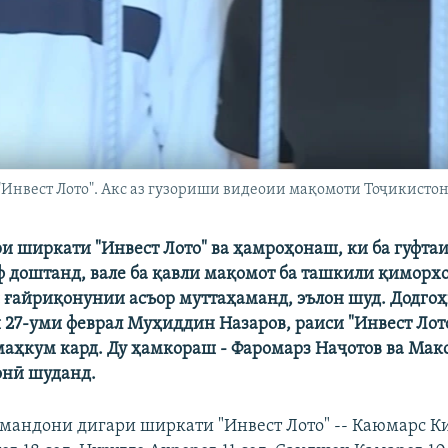
нвест Лото". Акс аз гузориши видеоии мақомоти Тоҷикисто
и ширкати "Инвест Лото" ва ҳамроҳонаш, ки ба гуфта
 доштанд, вале ба қавли мақомот ба ташкили қиморхо
 ғайриқонунии асъор муттаҳаманд, эълон шуд. Додго
 27-уми феврал Муҳиддин Назаров, раиси "Инвест Лото
маҳкум кард. Ду ҳамкораш - Фаромарз Наҷотов ва Ма
онӣ шуданд.
рмандони дигари ширкати "Инвест Лото" -- Каюмарс Ки