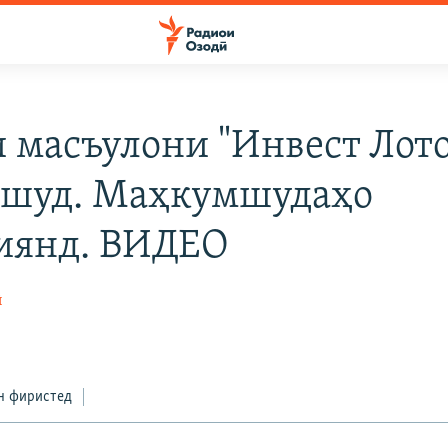
 масъулони "Инвест Лото
 шуд. Маҳкумшудаҳо
иянд. ВИДЕО
ӣ
н фиристед