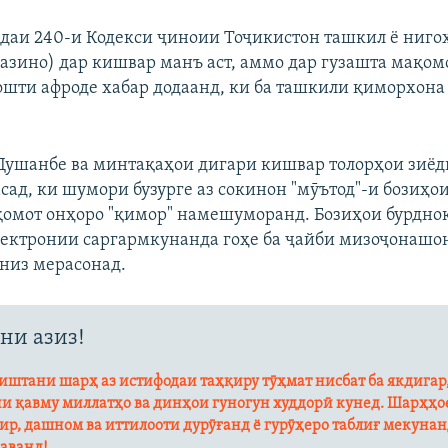
ддаи 240-и Кодекси ҷиноии Тоҷикистон ташкил ё ниг
азино) дар кишвар манъ аст, аммо дар гузашта мақо
дошти афроде хабар додаанд, ки ба ташкили қиморхона
Душанбе ва минтақаҳои дигари кишвар толорҳои зиёди
сад, ки шумори бузурге аз сокинон "мӯътод"-и бозиҳо
омот онҳоро "қимор" намешуморанд. Бозиҳои бурднок
лектронии саргармкунанда гоҳе ба ҷайби мизоҷонашо
 низ мерасонад.
ни азиз!
штани шарҳ аз истифодаи таҳқиру тӯҳмат нисбат ба якдигар
и қавму миллатҳо ва динҳои гуногун худдорӣ кунед. Шарҳҳое
ир, дашном ва иттилооти дурӯғанд ё гурӯҳеро таблиғ мекуна
аванд!