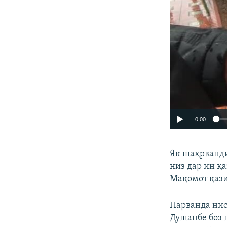
0:00
Як шаҳрванди
низ дар ин қ
Мақомот қази
Парванда нис
Душанбе боз ш