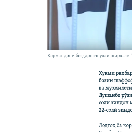
Кормандони бозддоштшудаи ширкати "И
Ҳукми раҳбар
бозии шаффоф
ва муомилоти
Душанбе рӯзи
соли зиндон 
22-солӣ зинд
Додгоҳ ба ко