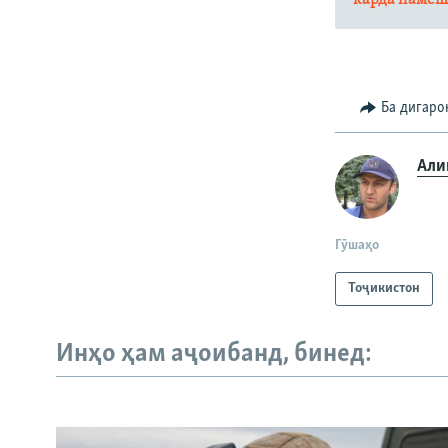
Ба дигаро
Али
Гӯшаҳо
Тоҷикистон
Инҳо ҳам аҷоибанд, бинед: