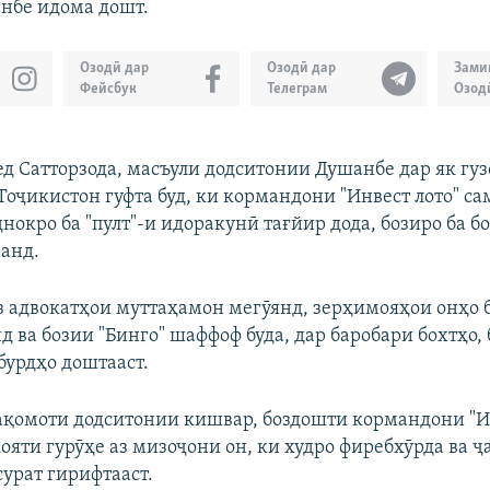
1080p
нбе идома дошт.
Озодӣ дар
Озодӣ дар
Зами
Фейсбук
Телеграм
Озод
д Сатторзода, масъули додситонии Душанбе дар як гу
Тоҷикистон гуфта буд, ки кормандони "Инвест лото" са
нокро ба "пулт"-и идоракунӣ тағйир дода, бозиро ба б
анд.
з адвокатҳои муттаҳамон мегӯянд, зерҳимояҳои онҳо 
д ва бозии "Бинго" шаффоф буда, дар баробари бохтҳо,
бурдҳо доштааст.
ақомоти додситонии кишвар, боздошти кормандони "Ин
ояти гурӯҳе аз мизоҷони он, ки худро фиребхӯрда ва ҷ
сурат гирифтааст.