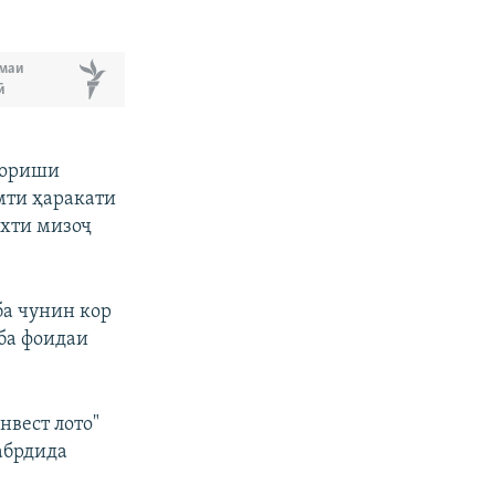
px
бар
маи
ӣ
зориши
мти ҳаракати
охти мизоҷ
ба чунин кор
 ба фоидаи
вест лото"
абрдида