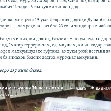
в 18 сол, Нурулло Аҳроров 11 сол, Саидшоҳ Камаров 1
Комбиз Истадов 6 сол ҳукми зиндон дод.
аи давлатӣ рӯзи 19-уми феврал аз додгоҳи Душанбе б
ров ва ҳамроҳонаш аз 6 то 23 соли зиндонро талаб ка
ба ҳукми ниҳоии додгоҳ, баъзе аз маҳкумшудаҳо дар 
анд, "магар террористем, одамкушем, ки ин қадар соли
офеи маҳкумшудаҳо гуфтанд, аз ҳукм розӣ нестанд ва
н ба зинаҳои болоии додгоҳ муроҷиат мекунанд.
еоро дар инҷо бинед:
Эълони ҳукми масъулони "Инвест Лото" дар Душанбе
EMBED
БА ДИГА
ои Озодӣ