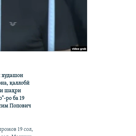
н
и худашон
на, қаллобӣ
ҳи шаҳри
"-ро ба 19
ксим Попович
ромов 19 сол,