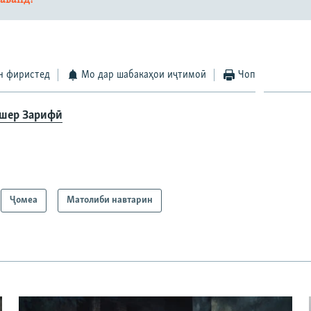
н фиристед
Мо дар шабакаҳои иҷтимоӣ
Чоп
шер Зарифӣ
Ҷомeа
Матолиби навтарин