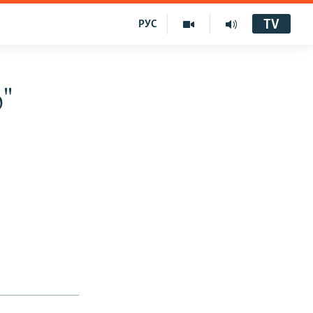
TV
РУС
"