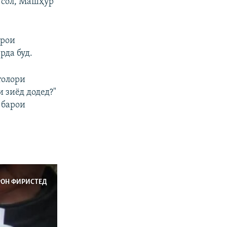
0 сол, Машҳур
арои
рда буд.
толори
 зиёд додед?"
 барои
РОН ФИРИСТЕД