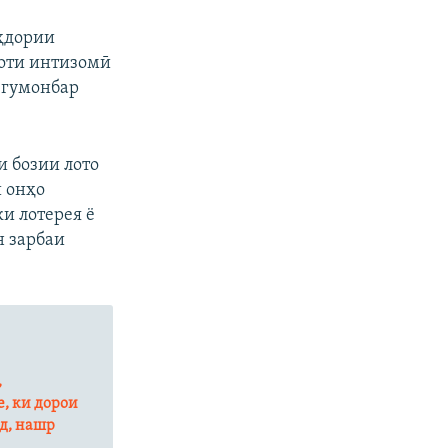
оҳдории
моти интизомӣ
 гумонбар
 бозии лото
и онҳо
и лотерея ё
н зарбаи
,
, ки дорои
нд, нашр