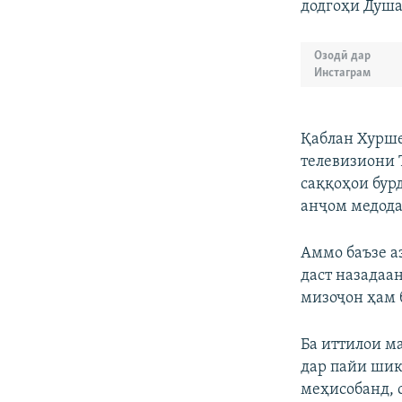
додгоҳи Душа
Озодӣ дар
Инстаграм
Қаблан Хурше
телевизиони 
саққоҳои бурд
анҷом медода
Аммо баъзе а
даст назадаан
мизоҷон ҳам 
Ба иттилои м
дар пайи шик
меҳисобанд, 