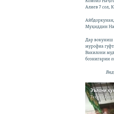
Комбиз Наҷото
Алиев 7 сол, 
Айбдоркунанд
Муҳиддин Наза
Дар вокуниш 
мурофиа гуфт
Вакилони муд
бознигарии о
Вид
Таҳияи
Ради