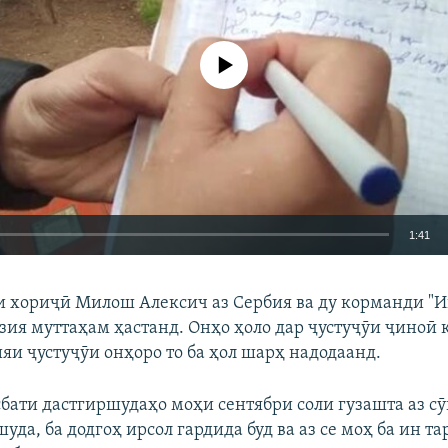
Феълан кор намекунад
1:41
EMBED
БА ДИГАРОН 
 хориҷӣ Милош Алексич аз Сербия ва ду корманди "Ин
азия муттаҳам ҳастанд. Онҳо ҳоло дар ҷустуҷӯи ҷиноӣ 
яи ҷустуҷӯи онҳоро то ба ҳол шарҳ надодаанд.
бати дастгиршудаҳо моҳи сентябри соли гузашта аз с
Auto
270p
360p
404p
уда, ба додгоҳ ирсол гардида буд ва аз се моҳ ба ин та