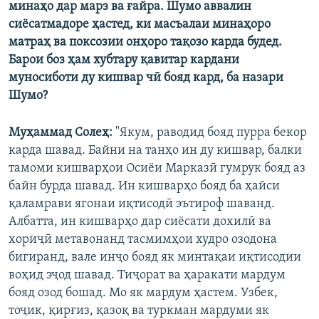
минаҳо дар марз ва ғайра. Шумо аввалин
сиёсатмадоре ҳастед, ки масъалаи минаҳоро
матраҳ ва поксозии онҳоро тақозо карда будед.
Барои боз ҳам хубтару қавитар кардани
муносиботи ду кишвар чӣ бояд кард, ба назари
Шумо?
Муҳаммад Солеҳ:
"Якум, раводид бояд пурра бекор
карда шавад. Байни на танҳо ин ду кишвар, балки
тамоми кишварҳои Осиёи Марказӣ гумрук бояд аз
байн бурда шавад. Ин кишварҳо бояд ба ҳайси
қаламрави ягонаи иқтисодӣ эътироф шаванд.
Албатта, ин кишварҳо дар сиёсати дохилӣ ва
хориҷӣ метавонанд тасмимҳои худро озодона
бигиранд, вале инҷо бояд як минтақаи иқтисодии
воҳид эҷод шавад. Тиҷорат ва ҳаракати мардум
бояд озод бошад. Мо як мардум ҳастем. Узбек,
тоҷик, қирғиз, қазоқ ва туркман мардуми як