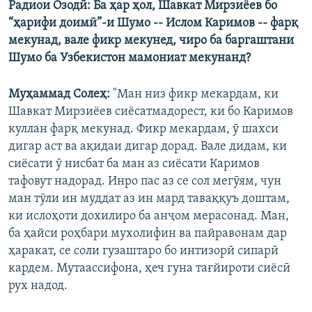
Радиои Озодӣ: Ба ҳар ҳол, Шавкат Мирзиёев бо
“ҳарифи доимӣ”-и Шумо -- Ислом Каримов -- фарқ
мекунад, вале фикр мекунед, чиро ба баргаштани
Шумо ба Узбекистон мамониат мекунанд?
Муҳаммад Солеҳ:
"Ман низ фикр мекардам, ки
Шавкат Мирзиёев сиёсатмадорест, ки бо Каримов
куллан фарқ мекунад. Фикр мекардам, ӯ шахси
дигар аст ва ақидаи дигар дорад. Вале дидам, ки
сиёсати ӯ нисбат ба ман аз сиёсати Каримов
тафовут надорад. Инро пас аз се сол мегӯям, чун
ман тӯли ин муддат аз ин мард таваққуъ доштам,
ки ислоҳоти дохилиро ба анҷом мерасонад. Ман,
ба ҳайси роҳбари мухолифин ва пайравонам дар
ҳаракат, се соли гузаштаро бо интизорӣ сипарӣ
кардем. Мутаассифона, ҳеч гуна тағйироти сиёсӣ
рух надод.