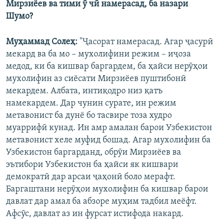
Мирзиёев ва тими ӯ чӣ намерасад, ба назари
Шумо?
Муҳаммад Солеҳ:
"Ҷасорат намерасад. Агар ҷасурӣ
мекард ва ба мо – мухолифини режим – иҷоза
медод, ки ба кишвар баргардем, ба ҳайси нерӯҳои
мухолифин аз сиёсати Мирзиёев пуштибонӣ
мекардем. Албата, интиқодро низ қатъ
намекардем. Дар чунин сурате, ин режим
метавонист ба дунё бо тасвире тоза худро
муаррифӣ кунад. Ин амр амалан барои Узбекистон
метавонист хеле муфид бошад. Агар мухолифин ба
Узбекистон баргарданд, обрӯи Мирзиёев ва
эътибори Узбекистон ба ҳайси як кишвари
демократӣ дар арсаи ҷаҳонӣ боло мерафт.
Баргаштани нерӯҳои мухолифин ба кишвар барои
давлат дар амал ба абзоре муҳим тадбил меёфт.
Афсӯс, давлат аз ин фурсат истифода накард.