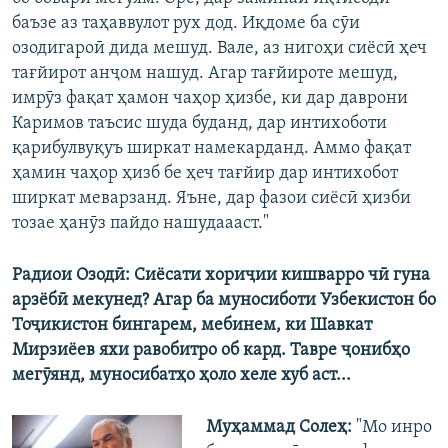
баъзе аз таҳаввулот рух дод. Иқдоме ба сӯи
озодигароӣ дида мешуд. Вале, аз нигоҳи сиёсӣ ҳеч
тағйирот анҷом нашуд. Агар тағйироте мешуд,
имрӯз фақат ҳамон чаҳор ҳизбе, ки дар даврони
Каримов таъсис шуда буданд, дар интихоботи
қарибулвуқуъ ширкат намекарданд. Аммо фақат
ҳамин чаҳор ҳизб бе ҳеч тағйир дар интихобот
ширкат меварзанд. Яъне, дар фазои сиёсӣ ҳизби
тозае ҳанӯз пайдо нашудаааст."
Радиои Озодӣ: Сиёсати хориҷии кишварро чӣ гуна
арзёбӣ мекунед? Агар ба муносиботи Узбекистон бо
Тоҷикистон бингарем, мебинем, ки Шавкат
Мирзиёев яхи равобитро об кард. Тавре ҷонибҳо
мегӯянд, муносибатҳо ҳоло хеле хуб аст...
Муҳаммад Солеҳ:
"Мо инро