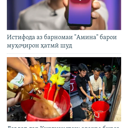
Истифода аз барномаи "Амина" барои
муҳоҷирон ҳатмӣ шуд