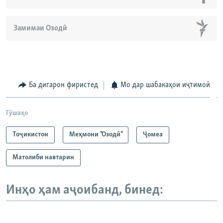
Замимаи Озодӣ
Ба дигарон фиристед
Мо дар шабакаҳои иҷтимоӣ
Гӯшаҳо
Тоҷикистон
Меҳмони "Озодӣ"
Ҷомeа
Матолиби навтарин
Инҳо ҳам аҷоибанд, бинед: