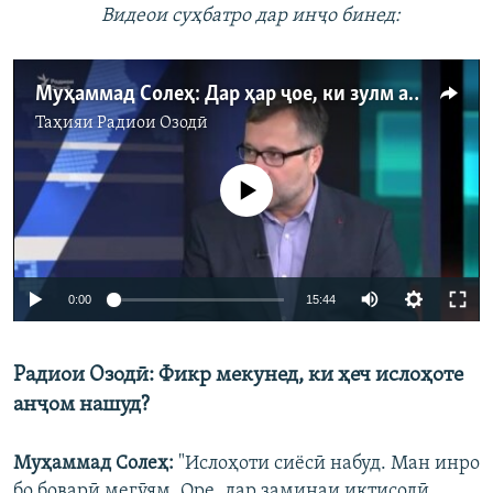
Видеои суҳбатро дар инҷо бинед:
Муҳаммад Солеҳ: Дар ҳар ҷое, ки зулм аст, ба зидди он хоҳам буд
Таҳияи
Радиои Озодӣ
Феълан кор намекунад
0:00
15:44
Радиои Озодӣ: Фикр мекунед, ки ҳеч ислоҳоте
анҷом нашуд?
Муҳаммад Солеҳ:
"Ислоҳоти сиёсӣ набуд. Ман инро
бо боварӣ мегӯям. Оре, дар заминаи иқтисодӣ