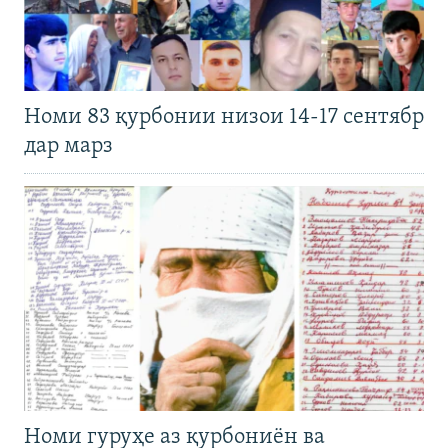
Номи 83 қурбонии низои 14-17 сентябр
дар марз
Номи гуруҳе аз қурбониён ва