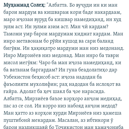
Муҳаммад Солеҳ:
"Албатта. Бо вуҷуди ин ки ман
барои мардум ва кишварам кори баде накардаам,
маро иҷозаи вуруд ба кишвар намедиҳанд, ин худ
зулм аст. Ин зулми азим аст. Ман чӣ кардам?
Тамоми умр барои мардумам хидмат кардам. Ман
инро метавонам бо рӯйи кушод ва сари баланд
бигӯям. Ин ҳақиқатро мардуми ман низ медонанд.
Инро Мирзиёев низ медонад. Ман инро ба таври
мисол мегӯям: Чаро ба ман иҷоза намедиҳанд, ки
ба ватанам баргардам? Ин гуна беадолатиҳо дар
Узбекистон беҳисоб аст: иҷоза надодан ба
фаъолияти мухолифин; раҳ надодан ба ислоҳот ва
ғайра. Адолат ба ҳеч шакл ба ҷое нарасида.
Албатта, Мирзиёев баъзе корҳоро анҷом медиҳад,
пас аз се сол. Ин корро низ набояд анҷом медод?
Ман ҳатто аз корҳои хурди Мирзиёев низ ҳамеша
пуштибонӣ мекардам. Масалан, аз ибтикори ӯ
барои наздикшавӣ бо Тоҷикистон ман ҳамаҷониба