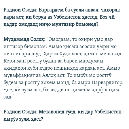
Радиои Озодӣ: Баргардем ба суоли аввал: чаҳоряк
қарн аст, ки берун аз Узбекистон ҳастед. Боз чӣ
қадар омодаед инҷо мунтазир бимонед?
Муҳаммад Солеҳ:
"Омодаам, то охири умр дар
интизор бимонам. Аммо қисми асосии умри мо
низ сипарӣ шуд. Ҳарчи Худо хост, ҳамон мешавад.
Кори ман ростгӯ будан ва барои мардумам
ақидаҳои хуби худро пешниҳод кардан аст. Аммо
муваффақият аз Аллоҳ аст. То имрӯз мо ростгӯ
будем ва ростгӯ хоҳем монд, ба амри Парвардигор.
Ҷое, ки зулм аст, ба зидди он ҳамеша ҳарф хоҳам
зад."
Радиои Озодӣ: Метавонед гӯед, ки дар Узбекистон
имрӯз зулм ҳаст?