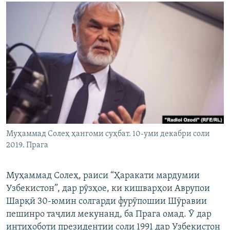
ГУЗОРИШҲОИ РАДИОӢ
Русский
ПАЙГИРӢ КУНЕД
Ҳамаи сомонаҳои RFE/RL
Муҳаммад Солеҳ ҳангоми суҳбат. 10-уми декабри соли
2019. Прага
Муҳаммад Солеҳ, раиси “Ҳаракати мардумии
Узбекистон”, дар рӯзҳое, ки кишварҳои Аврупои
Шарқӣ 30-юмин солгарди фурӯпошии Шӯравии
пешинро таҷлил мекунанд, ба Прага омад. Ӯ дар
интихоботи президентии соли 1991 дар Узбекистон