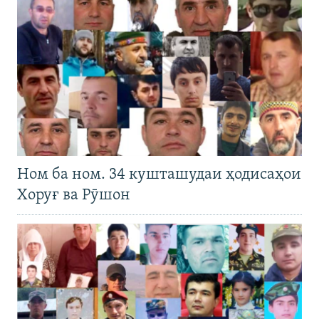
Ном ба ном. 34 кушташудаи ҳодисаҳои
Хоруғ ва Рӯшон