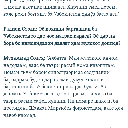
мерасад, роҳбарияти кунунӣ низ ҳанӯз аз ин
андеша даст накашидааст. Ҳарчанд умед дорем,
вале роҳи бозгашт ба Узбекистон ҳанӯз баста аст."
Радиои Озодӣ: Оё хоҳиши баргаштан ба
Узбекистонро дар ҷое матраҳ кардед? Оё дар ин
бора бо намояндаҳои давлат ҳам мулоқот доштед?
Муҳаммад Солеҳ:
"Албатта. Ман мулоқоте анҷом
надодаам, вале ба таври расмӣ нома навиштам.
Номаи якум барои сипосгузорӣ аз озодшавии
бародарам буд ва дар номаи дувум хоҳиши
баргаштан ба Узбекистонро карда будам. Аз
давлати Узбекистон тақозо кардам, ки маро ба
таври расмӣ сафед кунанд. Ин номаро шахсан ба
президент Шавкат Мирзиёев фиристодам, вале ҳеч
ҷавоб наомад.