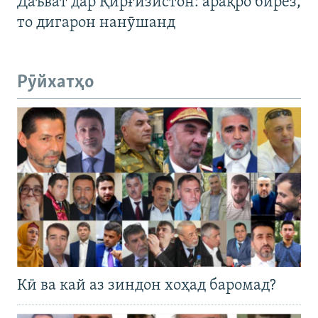
Даъват дар Қирғизистон: арақро бирез,
то дигарон нанӯшанд
Рӯйхатҳо
Кӣ ва кай аз зиндон хоҳад баромад?