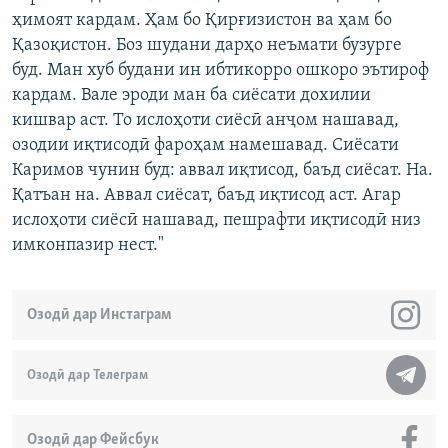
ҳимоят кардам. Ҳам бо Қирғизистон ва ҳам бо
Қазоқистон. Боз шудани дарҳо неъмати бузурге
буд. Ман хуб будани ин ибтикорро ошкоро эътироф
кардам. Вале эроди ман ба сиёсати дохилии
кишвар аст. То ислоҳоти сиёсӣ анҷом нашавад,
озодии иқтисодӣ фароҳам намешавад. Сиёсати
Каримов чунин буд: аввал иқтисод, баъд сиёсат. На.
Қатъан на. Аввал сиёсат, баъд иқтисод аст. Агар
ислоҳоти сиёсӣ нашавад, пешрафти иқтисодӣ низ
имконпазир нест."
Озодӣ дар Инстаграм
Озодӣ дар Телеграм
Озодӣ дар Фейсбук