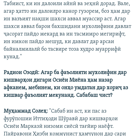
Табиист, ки ин далоили айнӣ ва зеҳнӣ дорад. Вале,
агар ҳатто ин далоилро канор гузорем, боз ҳам дар
ин вазъият нақши шахси аввал муассир аст. Агар
шахси аввал барои бахшидани мухолифини давлат
ҷасорат пайдо мекард ва ин тасмимро мегирифт,
ин имкон пайдо мешуд, ки давлат дар арсаи
байналмилалӣ бо тасвире тоза худро муаррифӣ
кунад."
Радиои Озодӣ: Агар ба фаъолияти мухолифин дар
кишварҳои дигари Осиёи Миёна ҳам назар
афканем, мебинем, ки онҳо умдатан дар хориҷ аз
кишвар фаъолият мекунанд. Сабабаш чист?
Муҳаммад Солеҳ:
"Сабаб ин аст, ки пас аз
фурӯпошии Иттиҳоди Шӯравӣ дар кишварҳои
Осиёи Марказӣ низоми сиёсӣ тағйир наёфт.
Пайравони Ҳизби коммунист ҳамчунон дар сари