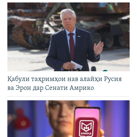
Қабули таҳримҳои нав алайҳи Русия
ва Эрон дар Сенати Амрико