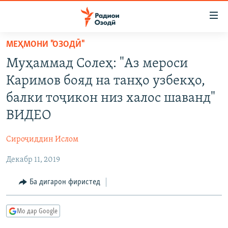
Пайвандҳои
дастрасӣ
Ҷаҳиш
МЕҲМОНИ "ОЗОДӢ"
ба
ГӮШАҲО
Муҳаммад Солеҳ: "Аз мероси
мояи
ГАПИ ОЗОД
СИЁСАТ
аслӣ
Каримов бояд на танҳо узбекҳо,
РӮЗГОРИ МУҲОҶИР
Ҷаҳиш
ИҚТИСОД
балки тоҷикон низ халос шаванд"
ба
САЛОМ, ХОҲАР
ҶОМЕА
ВИДЕО
феҳристи
ТАҲҚИҚОТ
ҚАЗИЯИ "КРОКУС"
аслӣ
Сироҷиддин Ислом
Ҷаҳиш
ҶАНГ ДАР УКРАИНА
ОСИЁИ МАРКАЗӢ
ба
Декабр 11, 2019
НАЗАРИ МАРДУМ
ФАРҲАНГ
ҷустор
ЧАНДРАСОНАӢ
Ба дигарон фиристед
МЕҲМОНИ ОЗОДӢ
БЛОГИСТОН
РӮЙХАТҲО
ВАРЗИШ
ОЗОДӢ ОНЛАЙН
ВИДЕО
Мо дар Google
КИТОБҲОИ ОЗОДӢ
НИГОРИСТОН