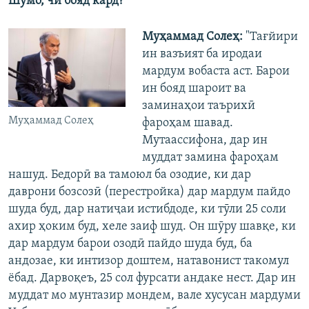
Шумо, чӣ бояд кард?
Муҳаммад Солеҳ:
"Тағйири
ин вазъият ба иродаи
мардум вобаста аст. Барои
ин бояд шароит ва
заминаҳои таърихӣ
Муҳаммад Солеҳ
фароҳам шавад.
Мутаассифона, дар ин
муддат замина фароҳам
нашуд. Бедорӣ ва тамоюл ба озодие, ки дар
даврони бозсозӣ (перестройка) дар мардум пайдо
шуда буд, дар натиҷаи истибдоде, ки тӯли 25 соли
ахир ҳоким буд, хеле заиф шуд. Он шӯру шавқе, ки
дар мардум барои озодӣ пайдо шуда буд, ба
андозае, ки интизор доштем, натавонист такомул
ёбад. Дарвоқеъ, 25 сол фурсати андаке нест. Дар ин
муддат мо мунтазир мондем, вале хусусан мардуми