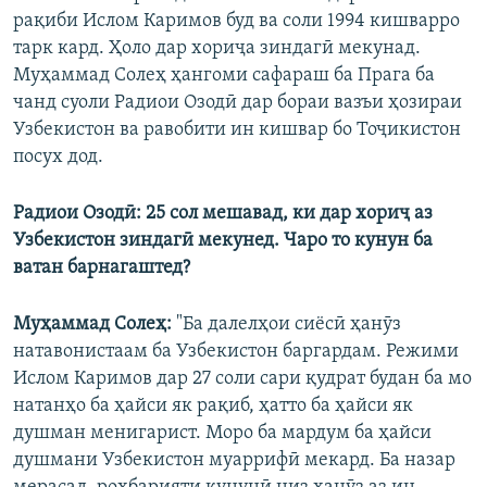
рақиби Ислом Каримов буд ва соли 1994 кишварро
тарк кард. Ҳоло дар хориҷа зиндагӣ мекунад.
Муҳаммад Солеҳ ҳангоми сафараш ба Прага ба
чанд суоли Радиои Озодӣ дар бораи вазъи ҳозираи
Узбекистон ва равобити ин кишвар бо Тоҷикистон
посух дод.​
Радиои Озодӣ: 25 сол мешавад, ки дар хориҷ аз
Узбекистон зиндагӣ мекунед. Чаро то кунун ба
ватан барнагаштед?
Муҳаммад Солеҳ:
"Ба далелҳои сиёсӣ ҳанӯз
натавонистаам ба Узбекистон баргардам. Режими
Ислом Каримов дар 27 соли сари қудрат будан ба мо
натанҳо ба ҳайси як рақиб, ҳатто ба ҳайси як
душман менигарист. Моро ба мардум ба ҳайси
душмани Узбекистон муаррифӣ мекард. Ба назар