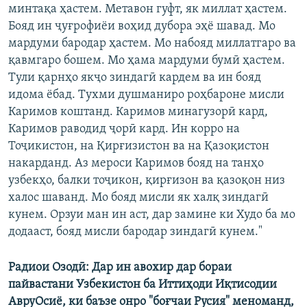
минтақа ҳастем. Метавон гуфт, як миллат ҳастем.
Бояд ин ҷуғрофиёи воҳид дубора эҳё шавад. Мо
мардуми бародар ҳастем. Мо набояд миллатгаро ва
қавмгаро бошем. Мо ҳама мардуми бумӣ ҳастем.
Тули қарнҳо якҷо зиндагӣ кардем ва ин бояд
идома ёбад. Тухми душманиро роҳбароне мисли
Каримов коштанд. Каримов минагузорӣ кард,
Каримов раводид ҷорӣ кард. Ин корро на
Тоҷикистон, на Қирғизистон ва на Қазоқистон
накарданд. Аз мероси Каримов бояд на танҳо
узбекҳо, балки тоҷикон, қирғизон ва қазоқон низ
халос шаванд. Мо бояд мисли як халқ зиндагӣ
кунем. Орзуи ман ин аст, дар замине ки Худо ба мо
додааст, бояд мисли бародар зиндагӣ кунем."
Радиои Озодӣ: Дар ин авохир дар бораи
пайвастани Узбекистон ба Иттиҳоди Иқтисодии
АвруОсиё, ки баъзе онро "боғчаи Русия" меноманд,