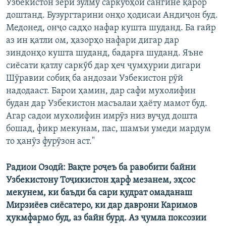
Узбекистон зери зулму саркӯбҳои сангине қарор
доштанд. Бузургтарини онҳо ҳодисаи Андиҷон буд.
Медонед, онҷо садҳо нафар кушта шуданд. Ба ғайр
аз ин қатли ом, ҳазорҳо нафари дигар дар
зиндонҳо кушта шуданд, бадарға шуданд. Яъне
сиёсати қатлу саркӯб дар ҳеч ҷумҳурии дигари
Шӯравии собиқ ба андозаи Узбекистон рӯй
надодааст. Барои ҳамин, дар сафи мухолифин
будан дар Узбекистон масъалаи ҳаёту мамот буд.
Агар садои мухолифин имрӯз низ вуҷуд дошта
бошад, фикр мекунам, пас, шамъи умеди мардум
то ҳанӯз фурӯзон аст."
Радиои Озодӣ: ​Вақте роҷеъ ба равобити байни
Узбекистону Тоҷикистон ҳарф мезанем, эҳсос
мекунем, ки баъди ба сари қудрат омаданаш
Мирзиёев сиёсатеро, ки дар даврони Каримов
ҳукмфармо буд, аз байн бурд. Аз ҷумла поксозии