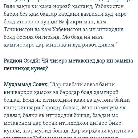
Вале вақте ки ҳама норозӣ ҳастанд, Узбекистон
барои боз ҳам бадтар кардани вазъияти худ чиро
бояд ин корро кунад? Ба фикри ман, ҳам
Тоҷикистон ва ҳам Узбекистон аз ин иттиҳодия
бояд фосила бигиранд. Мо бояд ин навъ
ҳамгироиро дар минтақаи худ ривоҷ диҳем."
Радиои Озодӣ: Чӣ чизеро метавонед дар ин замина
пешниҳод кунед?
Муҳаммад Солеҳ:
"Дар навбати аввал байни
кишварҳои ҳамсоя ва бародар бояд ҳамгироӣ
бошад. Бояд як иттиҳодияи қавӣ ва дӯстона байни
панҷ кишвари бародар бошад. Ман намегӯям як
давлат, балки як иттиҳодия бошад, баъдан мо
метавонем дар бораи иттиҳодҳои дигаре фикр
кунем, агар муфид бошад. Дар марҳалаи кунунӣ аз