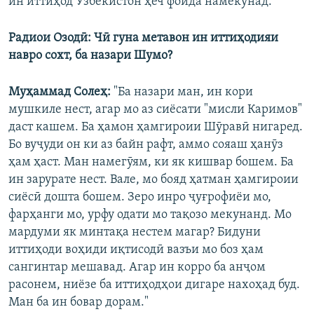
ин иттиҳод Узбекистон ҳеч фоида намекунад."
Радиои Озодӣ: Чӣ гуна метавон ин иттиҳодияи
навро сохт, ба назари Шумо?
Муҳаммад Солеҳ:
"Ба назари ман, ин кори
мушкиле нест, агар мо аз сиёсати "мисли Каримов"
даст кашем. Ба ҳамон ҳамгироии Шӯравӣ нигаред.
Бо вуҷуди он ки аз байн рафт, аммо сояаш ҳанӯз
ҳам ҳаст. Ман намегӯям, ки як кишвар бошем. Ба
ин зарурате нест. Вале, мо бояд ҳатман ҳамгироии
сиёсӣ дошта бошем. Зеро инро ҷуғрофиёи мо,
фарҳанги мо, урфу одати мо тақозо мекунанд. Мо
мардуми як минтақа нестем магар? Бидуни
иттиҳоди воҳиди иқтисодӣ вазъи мо боз ҳам
сангинтар мешавад. Агар ин корро ба анҷом
расонем, ниёзе ба иттиҳодҳои дигаре нахоҳад буд.
Ман ба ин бовар дорам."