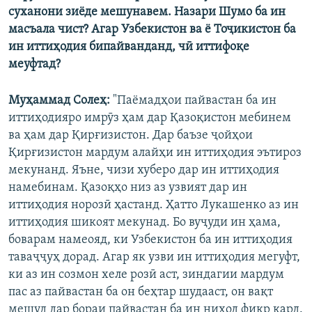
суханони зиёде мешунавем. Назари Шумо ба ин
масъала чист? Агар Узбекистон ва ё Тоҷикистон ба
ин иттиҳодия бипайванданд, чӣ иттифоқе
меуфтад?
Муҳаммад Солеҳ:
"Паёмадҳои пайвастан ба ин
иттиҳодияро имрӯз ҳам дар Қазоқистон мебинем
ва ҳам дар Қирғизистон. Дар баъзе ҷойҳои
Қирғизистон мардум алайҳи ин иттиҳодия эътироз
мекунанд. Яъне, чизи хуберо дар ин иттиҳодия
намебинам. Қазоқҳо низ аз узвият дар ин
иттиҳодия норозӣ ҳастанд. Ҳатто Лукашенко аз ин
иттиҳодия шикоят мекунад. Бо вуҷуди ин ҳама,
боварам намеояд, ки Узбекистон ба ин иттиҳодия
таваҷҷуҳ дорад. Агар як узви ин иттиҳодия мегуфт,
ки аз ин созмон хеле розӣ аст, зиндагии мардум
пас аз пайвастан ба он беҳтар шудааст, он вақт
мешуд дар бораи пайвастан ба ин ниҳод фикр кард.