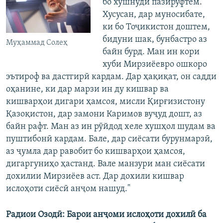
бо хушнудӣ пазируфтем.
Хусусан, дар муносибате,
ки бо Тоҷикистон доштем,
бидуни шак, бунбастро аз
Муҳаммад Солеҳ
байн бурд. Ман ин кори
хуби Мирзиёевро ошкоро
эътироф ва дастгирӣ кардам. Дар ҳақиқат, он садди
оҳанине, ки дар марзи ин ду кишвар ва
кишварҳои дигари ҳамсоя, мисли Қирғизистону
Қазоқистон, дар замони Каримов вуҷуд дошт, аз
байн рафт. Ман аз ин рӯйдод хеле хушҳол шудам ва
пуштибонӣ кардам. Бале, дар сиёсати бурунмарзӣ,
аз ҷумла дар равобит бо кишварҳои ҳамсоя,
дигаргуниҳо ҳастанд. Вале манзури ман сиёсати
дохилии Мирзиёев аст. Дар дохили кишвар
ислоҳоти сиёсӣ анҷом нашуд."
Радиои Озодӣ: Барои анҷоми ислоҳоти дохилӣ ба