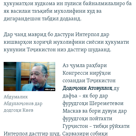
ҳукуматҳои худкома ин пулиси байналмилалиро ба
як василаи таъқиби мухолифини худ ва
дигарандешон табдил додаанд.
Дар чанд маврид бо дастури Интерпол дар
кишварҳои хориҷӣ мухолифини сиёсии ҳукумати
кунунии Тоҷикистон низ дастгир шудаанд.
Аз ҷумла раҳбари
Конгресси нирӯҳои
созандаи Тоҷикистон
Додоҷони Атовуллоҳ
ду
дафъа – як бор дар
Абдумалик
фурудгоҳи Шереметевои
Абдуллоҷонов дар
додгоҳи Киев
Маскав ва бори дувум дар
фурудгоҳи пойтахти
Гурҷистон – тибқи рӯйхати
Интерпол дастгир шуд. Сарвазири собиқи