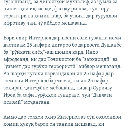
гузоштаанд, ба ҷиноятҳои мухталиф, аз ҷумла ба
ҷиноятҳои иқтисодӣ, фасоду ришва, куштору
ғоратгарӣ ва ҳамин тавр, ба узвият дар гурӯҳҳои
ифротиву ҷангҷӯ айбдор мешаванд.
Бори охир Интерпол дар поёни соли гузашта исми
дастикам 25 нафари дигарро бо дархости Душанбе
ба “рӯйхати сиёҳ”-аш шомил кард. Инҳо
афродеанд, ки дар Тоҷикистон ба “зархаридӣ” ва
“узвият дар гурӯҳи террористӣ” айбдор мешаванд.
Аз шарҳи кӯтоҳи парвандаҳои ин 25 нафар дар
сомонаи Интерпол бармеояд, ки ин 25 нафар
зоҳиран ҷангҷӯёне мебошанд, ки дар Сурияву
Ироқ ба сафи гурӯҳҳои тундраве, чун “Давлати
исломӣ” меҷанганд.
Аммо дар солҳои охир Интерпол аз сӯи созмонҳои
ҳомии ҳуқуқ барои он танқид мешавад, ки