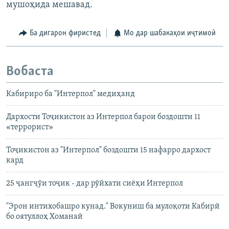
мушоҳида мешавад.
Ба дигарон фиристед
Мо дар шабакаҳои иҷтимоӣ
Вобаста
Кабириро ба "Интерпол" медиҳанд
Дархости Тоҷикистон аз Интерпол барои боздошти 11
«террорист»
Тоҷикистон аз "Интерпол" боздошти 15 нафарро дархост
кард
25 ҷангҷӯи тоҷик - дар рӯйхати сиёҳи Интерпол
"Эрон интихобашро кунад." Вокуниш ба мулоқоти Кабирӣ
бо оятуллоҳ Хоманаӣ