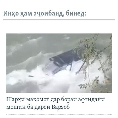
Инҳо ҳам аҷоибанд, бинед:
Шарҳи мақомот дар бораи афтидани
мошин ба дарёи Варзоб