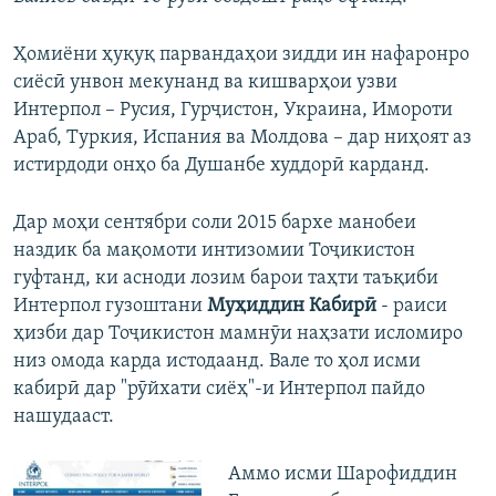
Ҳомиёни ҳуқуқ парвандаҳои зидди ин нафаронро
сиёсӣ унвон мекунанд ва кишварҳои узви
Интерпол – Русия, Гурҷистон, Украина, Имороти
Араб, Туркия, Испания ва Молдова – дар ниҳоят аз
истирдоди онҳо ба Душанбе худдорӣ карданд.
Дар моҳи сентябри соли 2015 бархе манобеи
наздик ба мақомоти интизомии Тоҷикистон
гуфтанд, ки асноди лозим барои таҳти таъқиби
Интерпол гузоштани
Муҳиддин Кабирӣ
- раиси
ҳизби дар Тоҷикистон мамнӯи наҳзати исломиро
низ омода карда истодаанд. Вале то ҳол исми
кабирӣ дар "рӯйхати сиёҳ"-и Интерпол пайдо
нашудааст.
Аммо исми Шарофиддин