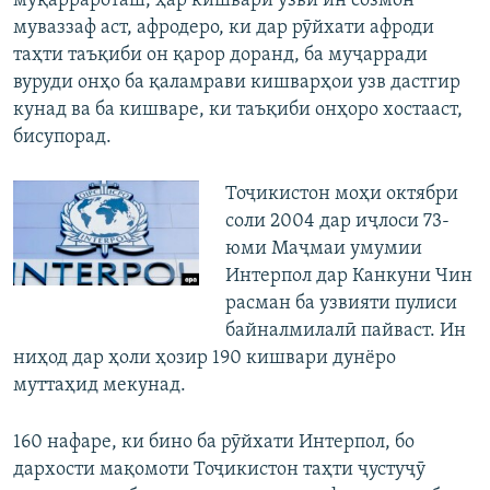
муқаррароташ, ҳар кишвари узви ин созмон
муваззаф аст, афродеро, ки дар рӯйхати афроди
таҳти таъқиби он қарор доранд, ба муҷарради
вуруди онҳо ба қаламрави кишварҳои узв дастгир
кунад ва ба кишваре, ки таъқиби онҳоро хостааст,
бисупорад.
Тоҷикистон моҳи октябри
соли 2004 дар иҷлоси 73-
юми Маҷмаи умумии
Интерпол дар Канкуни Чин
расман ба узвияти пулиси
байналмилалӣ пайваст. Ин
ниҳод дар ҳоли ҳозир 190 кишвари дунёро
муттаҳид мекунад.
160 нафаре, ки бино ба рӯйхати Интерпол, бо
дархости мақомоти Тоҷикистон таҳти ҷустуҷӯ