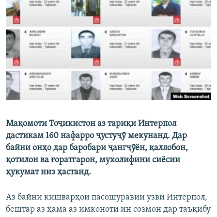
ГУЗОРИШҲОИ РАДИОӢ
Русский
ПАЙГИРӢ КУНЕД
Ҳамаи сомонаҳои RFE/RL
Мақомоти Тоҷикистон аз тариқи Интерпол
дастикам 160 нафарро ҷустуҷӯ мекунанд. Дар
байни онҳо дар баробари ҷангҷӯён, қаллобон,
қотилон ва ғоратгарон, мухолифини сиёсии
ҳукумат низ ҳастанд.
Аз байни кишварҳои пасошӯравии узви Интерпол,
бештар аз ҳама аз имконоти ин созмон дар таъқибу