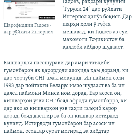
Гадоев, раҳбари кунунии
"Гурӯҳи 24" дар рӯйхати
Интерпол ҳанӯз боқист. Дар
шарҳи ҳоли ӯ гуфта
Шарофиддин Гадоев -
мешавад, ки Гадоев аз сӯи
дар рӯйхати Интерпол
мақомоти Тоҷикистон ба
қаллобӣ айбдор шудааст.
Кишварҳои пасошӯравӣ дар амри таъқиби
гумонбарон як қарордоди алоҳида ҳам доранд, ки
дар чорчӯби СНГ амал мекунад. Ин паймон соли
1993 дар пойтахти Беларус имзо шудааст ва ба ин
далел паймони Минск ном дорад. Бар асоси он,
кишварҳои узви СНГ бояд афроди гумонбарро, ки
дар яке аз кишварҳои узв таҳти таъқиб қарор
дорад, бояд дастгир ва ба он кишвар истирдод
кунанд. Истирдоди гумонбарон бар асоси ин
паймон, осонтар сурат мегирад ва зиёдтар