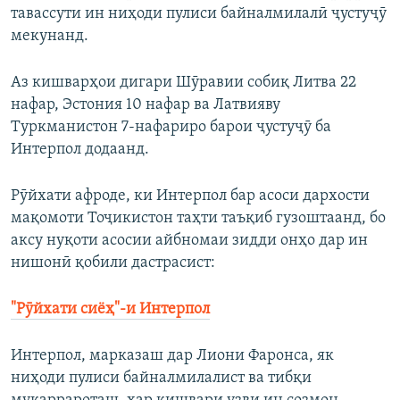
тавассути ин ниҳоди пулиси байналмилалӣ ҷустуҷӯ
мекунанд.
Аз кишварҳои дигари Шӯравии собиқ Литва 22
нафар, Эстония 10 нафар ва Латвияву
Туркманистон 7-нафариро барои ҷустуҷӯ ба
Интерпол додаанд.
Рӯйхати афроде, ки Интерпол бар асоси дархости
мақомоти Тоҷикистон таҳти таъқиб гузоштаанд, бо
аксу нуқоти асосии айбномаи зидди онҳо дар ин
нишонӣ қобили дастрасист:
"Рӯйхати сиёҳ"-и Интерпол
Интерпол, марказаш дар Лиони Фаронса, як
ниҳоди пулиси байналмилалист ва тибқи