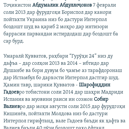
Тоҷикистон
Абдумалик Абдуллоҷонов
7 феврали
соли 2013 дар фурудгоҳи Бориспол дар канори
пойтахти Украина низ бо дастури Интерпол
боздошт шуд ва қариб 2 моҳро дар интизори
баррасии парвандаи истирдодаш дар боздошт ба
сар бурд.
Умаралӣ Қувватов, раҳбари “Гурӯҳи 24” низ ду
дафъа – дар солҳои 2013 ва 2014 – ибтидо дар
Душанбе ва бори дувум бо ҷамъе аз тарафдоронаш
дар Истамбул бо дархости Интерпол дастгир шуд.
Ҳамин тавр, шарики Қувватов -
Шарофиддин
Гадоев
ро тобистони соли 2014 дар шаҳри Мадриди
Испания ва муовини раиси ин созмон
Собир
Валиев
ро дар моҳи августи соли 2015 дар фурудгоҳи
Кишинёв, пойтахти Молдова низ бо дастури
Интерпол гирифтанд, вале Гадоев баъди як ҳафта ва
Валиев баъди 40 рӯзи боздошт раҳо ёфтанд.