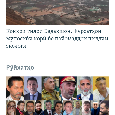
Конҳои тилои Бадахшон. Фурсатҳои
муносиби корӣ бо пайомадҳои ҷиддии
экологӣ
Рӯйхатҳо