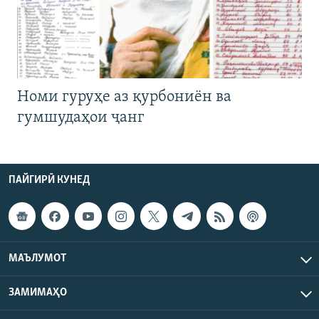
Номи гуруҳе аз қурбониён ва
гумшудаҳои ҷанг
ПАЙГИРӢ КУНЕД
МАЪЛУМОТ
ЗАМИМАҲО