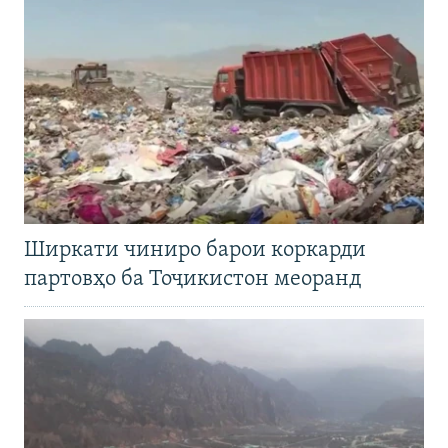
Ширкати чиниро барои коркарди
партовҳо ба Тоҷикистон меоранд