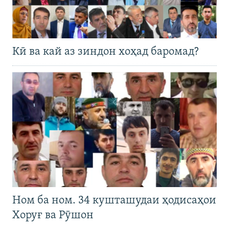
Кӣ ва кай аз зиндон хоҳад баромад?
Ном ба ном. 34 кушташудаи ҳодисаҳои
Хоруғ ва Рӯшон