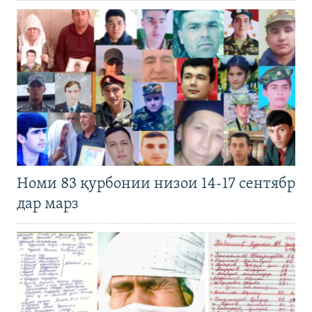
Номи 83 қурбонии низои 14-17 сентябр
дар марз