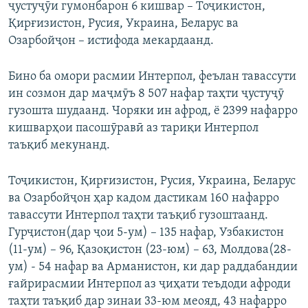
ҷустуҷӯи гумонбарон 6 кишвар – Тоҷикистон,
Қирғизистон, Русия, Украина, Беларус ва
Озарбойҷон – истифода мекардаанд.
Бино ба омори расмии Интерпол, феълан тавассути
ин созмон дар маҷмӯъ 8 507 нафар таҳти ҷустуҷӯ
гузошта шудаанд. Чоряки ин афрод, ё 2399 нафарро
кишварҳои пасошӯравӣ аз тариқи Интерпол
таъқиб мекунанд.
Тоҷикистон, Қирғизистон, Русия, Украина, Беларус
ва Озарбойҷон ҳар кадом дастикам 160 нафарро
тавассути Интерпол таҳти таъқиб гузоштаанд.
Гурҷистон(дар ҷои 5-ум) – 135 нафар, Узбакистон
(11-ум) – 96, Қазоқистон (23-юм) – 63, Молдова(28-
ум) - 54 нафар ва Арманистон, ки дар раддабандии
ғайрирасмии Интерпол аз ҷиҳати теъдоди афроди
таҳти таъқиб дар зинаи 33-юм меояд, 43 нафарро