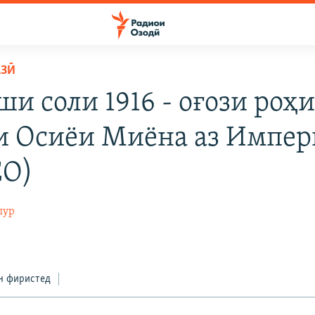
АЗӢ
и соли 1916 - оғози роҳ
и Осиёи Миёна аз Импер
ЕО)
пур
н фиристед