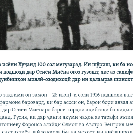
з исёни Хуҷанд 100 сол мегузарад. Ин шӯриш, ки ба ис
и подшоҳӣ дар Осиёи Миёна оғоз гузошт, яке аз саҳи
ҷунбишҳои миллӣ-озодихоҳӣ дар ин қаламрав шинохт
о тақвими он замон – 25 июн)-и соли 1916 подшоҳи вақ
фармоне баровард, ки бар асоси он, барои бори аввал 
я дар Осиёи Миёнаро барои корҳои ақибгоҳӣ ба хидма
данд. Русия, ки дар ҷанги якуми ҷаҳон аз тарафи эъти
итониёву Фаронса алайҳи Олмон ва Австро-Венгрия ме
сахт эҳтиёҷ пайдо карда буд ва мехост, ин ниёзашро 