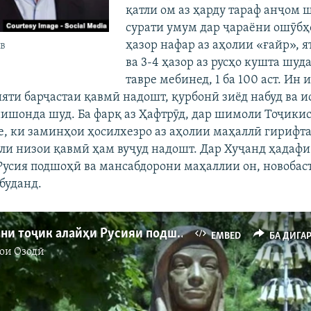
қатли ом аз ҳарду тараф анҷом 
сурати умум дар ҷараёни ошӯбҳ
ҳазор нафар аз аҳолии «ғайр», 
ев
ва 3-4 ҳазор аз русҳо кушта шуда
тавре мебинед, 1 ба 100 аст. Ин 
ияти барҷастаи қавмӣ надошт, қурбонӣ зиёд набуд ва и
 нишонда шуд. Ба фарқ аз Ҳафтрӯд, дар шимоли Тоҷики
, ки заминҳои ҳосилхезро аз аҳолии маҳаллӣ гирифта
лели низои қавмӣ ҳам вуҷуд надошт. Дар Хуҷанд ҳадафи
усия подшоҳӣ ва мансабдорони маҳаллии он, новобаст
буданд.
Шӯриши зани тоҷик алайҳи Русияи подшоҳӣ
EMBED
БА ДИГА
ои Озодӣ