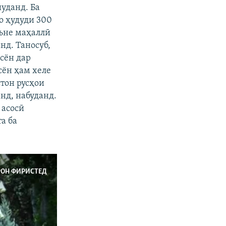
шуданд. Ба
о ҳудуди 300
яъне маҳаллӣ
нд. Таносуб,
исён дар
сён ҳам хеле
стон русҳои
нд, набуданд.
 асосӣ
а ба
РОН ФИРИСТЕД