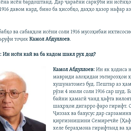
ёна исён бардоштанд. Дар ҷараёни саркӯби ин исёнҳо,
1916 давом кард, бино ба ҳисобҳо, даҳҳо ҳазор нафар а
абҳо ва сабақҳои исёни соли 1916 мусоҳибаи ихтисоси
ъруфи тоҷик
Камол Абдуллоев
.
 Ин исён кай ва ба кадом шакл рух дод?
Камол Абдуллоев:
Ин як ҳодиса н
мавриди алоҳидаи эътирозҳои 
хушунатомез буд. Пештар аз ҳа
рӯзи 4 июли соли 1916 сар шуд. 
байни ҳамагӣ чанд ҳафта вилоя
шаҳрҳои дигарро фаро гирифт. 
Ҷиззах ва бахусус дар сарзамин
қирғизнишини Семиречйе (Ҳафт
хеле бераҳмона гирифтанд ва ҳ