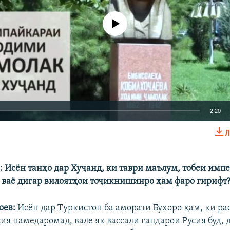
Феълан кор намекунад
2:20
Л
EMBED
БА ДИГАРОН 
: Исён танҳо дар Хуҷанд, ки таври маълум, тобеи имп
д ваё дигар вилоятҳои тоҷикнишинро ҳам фаро гирифт
оев:
Исён дар Туркистон ба аморати Бухоро ҳам, ки ра
ия намедаромад, вале як вассали гапдарои Русия буд,