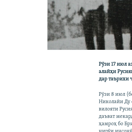
Рӯзи 17 июл а
алайҳи Русия
дар таърихи 
Рӯзи 8 июл (б
Николайи Ду 
вилояти Руси
даъват мекар
ҳамроҳ бо Бр
нирӯи инсонӣ 