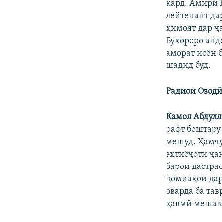
кард. Амири 
лейтенант да
ҳимоят дар ҷа
Бухороро анд
аморат исён 
шадид буд.
Радиои Озодӣ:
Камол Абдулл
рафт бештару
мешуд. Ҳамчу
эҳтиёҷоти ҷа
барои дастра
ҷомиаҳои дар
оварда ба та
қавмӣ мешав