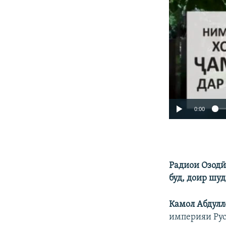
0:00
Радиои Озодӣ
буд, доир шу
Камол Абдулл
империяи Рус