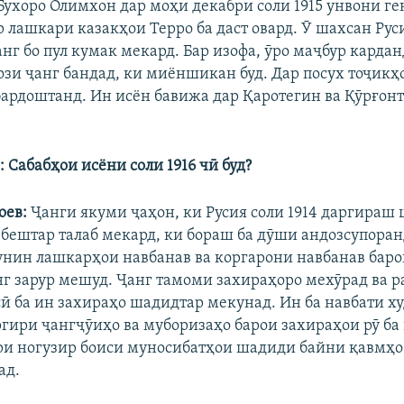
Бухоро Олимхон дар моҳи декабри соли 1915 унвони ге
р лашкари казакҳои Терро ба даст овард. Ӯ шахсан Рус
нг бо пул кумак мекард. Бар изофа, ӯро маҷбур кардан
ози ҷанг бандад, ки миёншикан буд. Дар посух тоҷикҳ
бардоштанд. Ин исён бавижа дар Қаротегин ва Қӯрғонт
 Сабабҳои исёни соли 1916 чӣ буд?
оев:
Ҷанги якуми ҷаҳон, ки Русия соли 1914 даргираш 
 бештар талаб мекард, ки бораш ба дӯши андозсупора
нин лашкарҳои навбанав ва коргарони навбанав бар
нг зарур мешуд. Ҷанг тамоми захираҳоро мехӯрад ва р
сӣ ба ин захираҳо шадидтар мекунад. Ин ба навбати ху
гири ҷангҷӯиҳо ва муборизаҳо барои захираҳои рӯ ба
ври ногузир боиси муносибатҳои шадиди байни қавмҳо
ад.