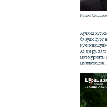
Камол Абдулло
Хуҷанд хусус
ба зудӣ фурӯ
кӯчондашудае
Аз ин рӯ, да
маъмурияти Р
миллаташон, 
Таҳияи
Ради