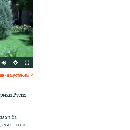
инки мустақим
ФИРИСТЕД
ерияи Русия
?
сман ба
 доман паҳн