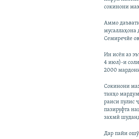
сокинони маҳ
Аммо даъвати
мусаллаҳона 
Семиречйе ов
Ин исён аз э
4 июл)-и сол
2000 мардони 
Сокинони маҳ
танҳо мардум
раиси пулис ҷ
пазируфта на
захмӣ шудан
Дар пайи ошӯ