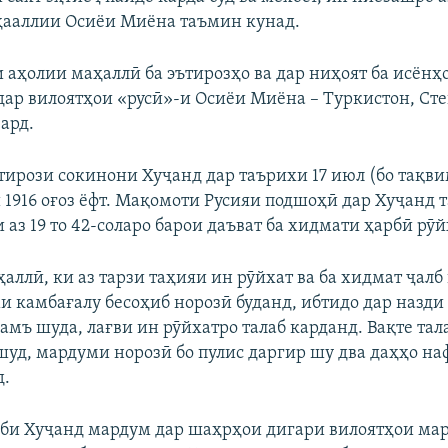
ааллии Осиёи Миёна таъмин кунад.
 аҳолии маҳаллӣ ба эътирозҳо ва дар ниҳоят ба исёнҳ
дар вилоятҳои «русӣ»-и Осиёи Миёна – Туркистон, Ст
ард.
ътирози сокинони Хуҷанд дар таърихи 17 июл (бо тақв
и 1916 оғоз ёфт. Мақомоти Русияи подшоҳӣ дар Хуҷанд 
аз 19 то 42-соларо барои даъват ба хидмати ҳарбӣ рӯй
аллӣ, ки аз тарзи таҳияи ин рӯйхат ва ба хидмат ҷал
и камбағалу бесоҳиб норозӣ буданд, ибтидо дар назд
амъ шуда, лағви ин рӯйхатро талаб карданд. Вақте тал
шуд, мардуми норозӣ бо пулис даргир шу два даҳҳо на
д.
би Хуҷанд мардум дар шаҳрҳои дигари вилоятҳои марб