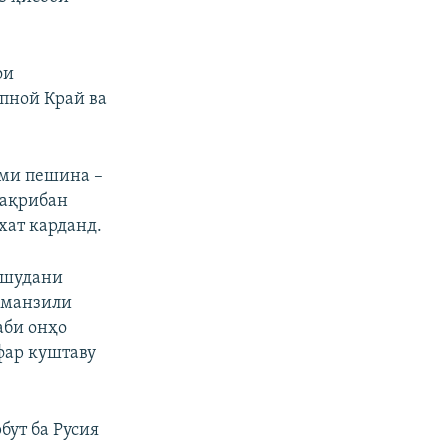
ои
епной Край ва
ими пешина –
тақрибан
хат карданд.
б шудани
и манзили
аби онҳо
фар куштаву
ут ба Русия