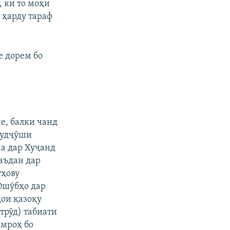
 ки то моҳи
з ҳарду тараф
е дорем бо
е, балки чанд
худҷӯши
ма дар Хуҷанд
Баъдан дар
тҳову
Ошӯбҳо дар
ҳои қазоқу
рӯд) табиати
амроҳ бо