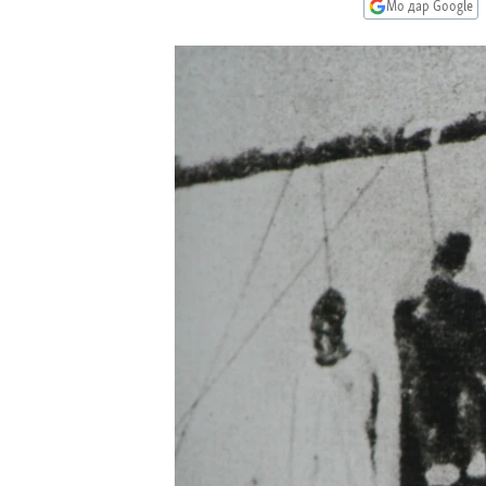
ГУЗОРИШҲОИ РАДИОӢ
Мо дар Google