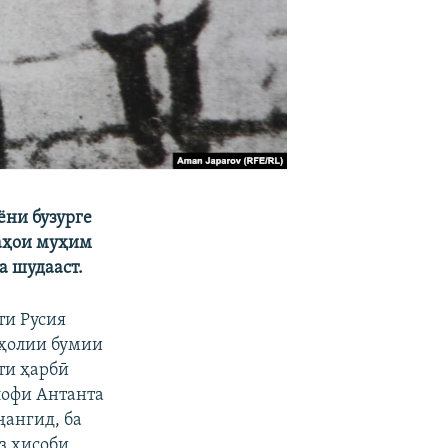
ёни бузурге
фаҳои муҳим
а шудааст.
ти Русия
аҳолии бумии
ти ҳарбӣ
лофи Антанта
ҷангид, ба
аз ҳисоби