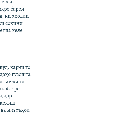
нерал-
px
бар
ияро барои
д, ки аҳолии
ои сокини
еппа хеле
шуд, харҷи то
ндаҳо гузошта
ои таъмини
ақобатро
д дар
 коҳиш
 ва низоъҳои