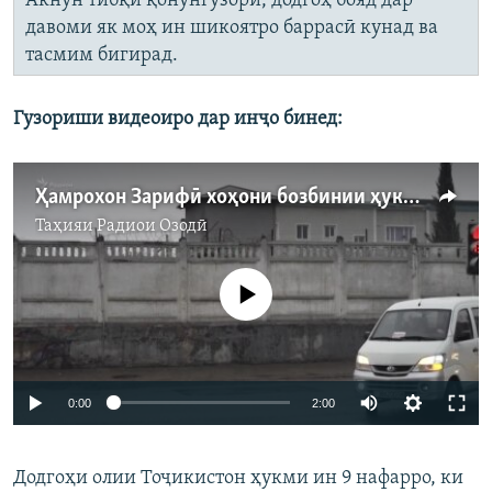
Акнун тибқи қонунгузорӣ, додгоҳ бояд дар
давоми як моҳ ин шикоятро баррасӣ кунад ва
тасмим бигирад.
Гузориши видеоиро дар инҷо бинед:
Ҳамрохон Зарифӣ хоҳони бозбинии ҳукм шудааст
Таҳияи
Радиои Озодӣ
Феълан кор намекунад
Auto
0:00
2:00
240p
Додгоҳи олии Тоҷикистон ҳукми ин 9 нафарро, ки
360p