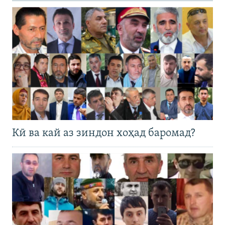
Кӣ ва кай аз зиндон хоҳад баромад?