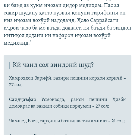
ки баъд аз ҳукм иҷозаи дидор медиҳем. Пас аз
содир шудану ҳатто қувваи қонунӣ гирифтани он
низ иҷозаи вохӯрӣ надоданд. Ҳоло Сарраёсати
иҷрои ҷазо ба мо ваъда додааст, ки баъди ба зиндон
интиқол додани ин нафарон иҷозаи вохӯрӣ
медиҳанд."
Кӣ чанд сол зиндонӣ шуд?
Ҳамроҳхон Зарифӣ, вазири пешини корҳои хориҷӣ –
27 сол;
Саидҷаъфар Усмонзода, раиси пешини Ҳизби
демократ ва вакили собиқи порлумон – 27 сол;
Ҷамшед Боев, сарҳанги бознишастаи амният – 21 сол;