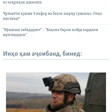
аз чеҳраҳои шинохта
Ҷузъиёти ҳукми 9 нафар ва баъзе шарҳу гумонҳо. Онҳо
кистанд?
"Кӯшиши табаддулот" – "Баҳона барои нобуд кардани
мунтақидон"
Инҳо ҳам аҷоибанд, бинед: