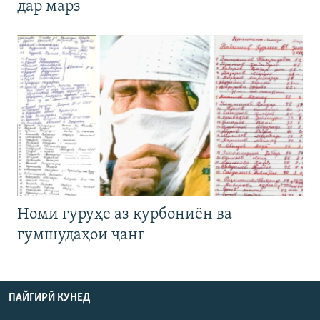
дар марз
Номи гуруҳе аз қурбониён ва
гумшудаҳои ҷанг
ПАЙГИРӢ КУНЕД