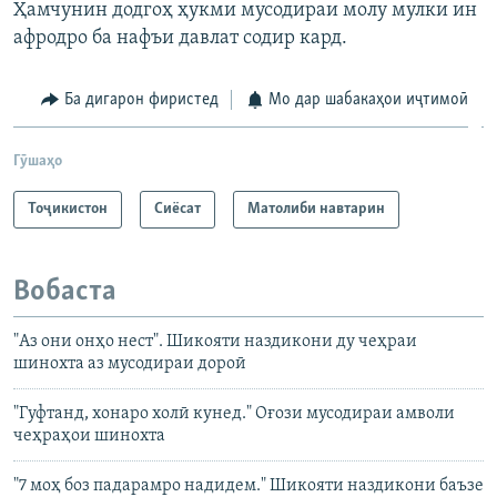
Ҳамчунин додгоҳ ҳукми мусодираи молу мулки ин
афродро ба нафъи давлат содир кард.
Ба дигарон фиристед
Мо дар шабакаҳои иҷтимоӣ
Гӯшаҳо
Тоҷикистон
Сиёсат
Матолиби навтарин
Вобаста
"Аз они онҳо нест". Шикояти наздикони ду чеҳраи
шинохта аз мусодираи дороӣ
"Гуфтанд, хонаро холӣ кунед." Оғози мусодираи амволи
чеҳраҳои шинохта
"7 моҳ боз падарамро надидем." Шикояти наздикони баъзе