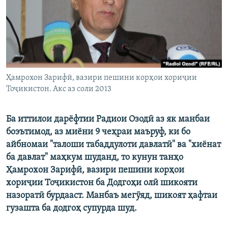
ГУЗОРИШҲОИ РАДИОӢ
Русский
ПАЙГИРӢ КУНЕД
Ҳамрохон Зарифӣ, вазири пешини корҳои хориҷии
Тоҷикистон. Акс аз соли 2013
Ҳамаи сомонаҳои RFE/RL
Ба иттилои дарёфтии Радиои Озодӣ аз як манбаи
боэътимод, аз миёни 9 чеҳраи маъруф, ки бо
айбномаи "талоши табаддулоти давлатӣ" ва "хиёнат
ба давлат" маҳкум шуданд, то кунун танҳо
Ҳамрохон Зарифӣ, вазири пешини корҳои
хориҷии Тоҷикистон ба Додгоҳи олӣ шикояти
назоратӣ бурдааст. Манбаъ мегӯяд, шикоят ҳафтаи
гузашта ба додгоҳ супурда шуд.