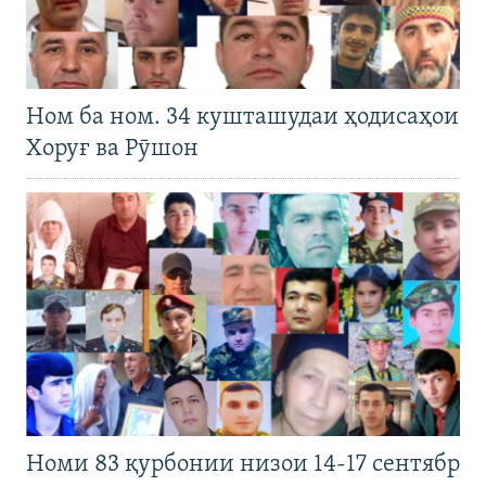
Ном ба ном. 34 кушташудаи ҳодисаҳои
Хоруғ ва Рӯшон
Номи 83 қурбонии низои 14-17 сентябр