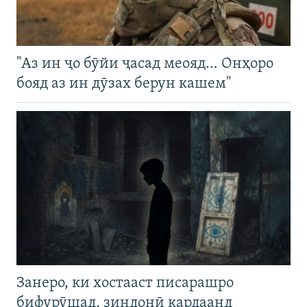
"Аз ин ҷо бӯйи ҷасад меояд… Онҳоро
бояд аз ин дӯзах берун кашем"
Занеро, ки хостааст писарашро
бифурӯшад, зиндонӣ кардаанд