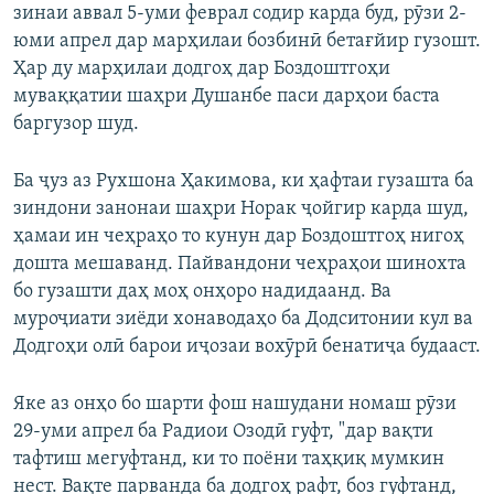
зинаи аввал 5-уми феврал содир карда буд, рӯзи 2-
Auto
240p
360p
480p
480p
юми апрел дар марҳилаи бозбинӣ бетағйир гузошт.
720p
Ҳар ду марҳилаи додгоҳ дар Боздоштгоҳи
720p
1080p
муваққатии шаҳри Душанбе паси дарҳои баста
1080p
баргузор шуд.
Ба ҷуз аз Рухшона Ҳакимова, ки ҳафтаи гузашта ба
зиндони занонаи шаҳри Норак ҷойгир карда шуд,
ҳамаи ин чеҳраҳо то кунун дар Боздоштгоҳ нигоҳ
дошта мешаванд. Пайвандони чеҳраҳои шинохта
бо гузашти даҳ моҳ онҳоро надидаанд. Ва
муроҷиати зиёди хонаводаҳо ба Додситонии кул ва
Додгоҳи олӣ барои иҷозаи вохӯрӣ бенатиҷа будааст.
Яке аз онҳо бо шарти фош нашудани номаш рӯзи
29-уми апрел ба Радиои Озодӣ гуфт, "дар вақти
тафтиш мегуфтанд, ки то поёни таҳқиқ мумкин
нест. Вақте парванда ба додгоҳ рафт, боз гуфтанд,