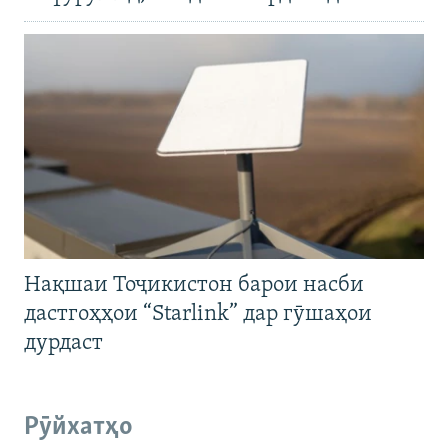
Нақшаи Тоҷикистон барои насби
дастгоҳҳои “Starlink” дар гӯшаҳои
дурдаст
Рӯйхатҳо