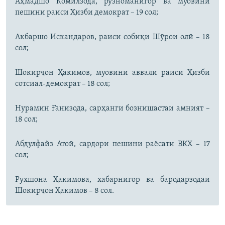
Аҳмадшо Комилзода, рӯзноманигор ва муовини
пешини раиси Ҳизби демократ – 19 сол;
Акбаршо Искандаров, раиси собиқи Шӯрои олӣ – 18
сол;
Шокирҷон Ҳакимов, муовини аввали раиси Ҳизби
сотсиал-демократ – 18 сол;
Нурамин Ғанизода, сарҳанги бознишастаи амният –
18 сол;
Абдулфайз Атоӣ, сардори пешини раёсати ВКХ – 17
сол;
Рухшона Ҳакимова, хабарнигор ва бародарзодаи
Шокирҷон Ҳакимов – 8 сол.