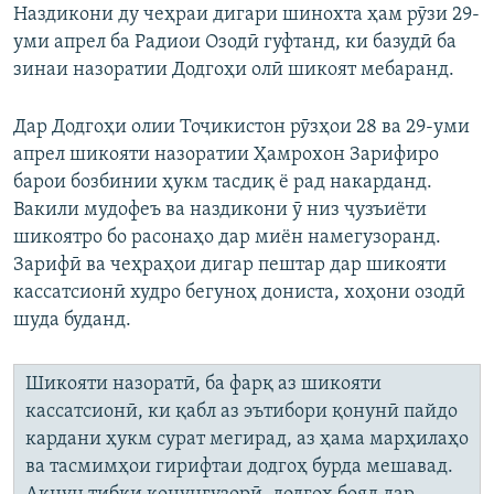
Наздикони ду чеҳраи дигари шинохта ҳам рӯзи 29-
уми апрел ба Радиои Озодӣ гуфтанд, ки базудӣ ба
зинаи назоратии Додгоҳи олӣ шикоят мебаранд.
Дар Додгоҳи олии Тоҷикистон рӯзҳои 28 ва 29-уми
апрел шикояти назоратии Ҳамрохон Зарифиро
барои бозбинии ҳукм тасдиқ ё рад накарданд.
Вакили мудофеъ ва наздикони ӯ низ ҷузъиёти
шикоятро бо расонаҳо дар миён намегузоранд.
Зарифӣ ва чеҳраҳои дигар пештар дар шикояти
кассатсионӣ худро бегуноҳ дониста, хоҳони озодӣ
шуда буданд.
Шикояти назоратӣ, ба фарқ аз шикояти
кассатсионӣ, ки қабл аз эътибори қонунӣ пайдо
кардани ҳукм сурат мегирад, аз ҳама марҳилаҳо
ва тасмимҳои гирифтаи додгоҳ бурда мешавад.