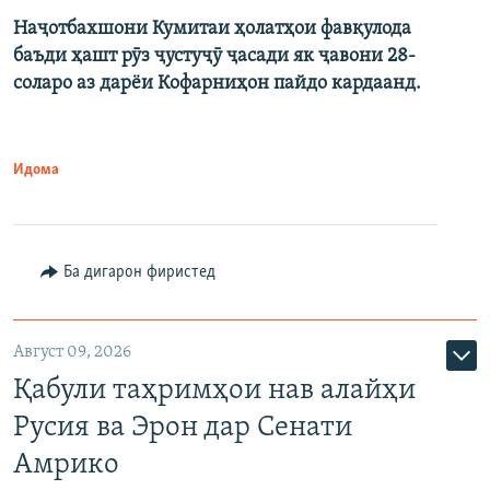
Наҷотбахшони Кумитаи ҳолатҳои фавқулода
баъди ҳашт рӯз ҷустуҷӯ ҷасади як ҷавони 28-
соларо аз дарёи Кофарниҳон пайдо кардаанд.
Идома
Ба дигарон фиристед
Август 09, 2026
Қабули таҳримҳои нав алайҳи
Русия ва Эрон дар Сенати
Амрико