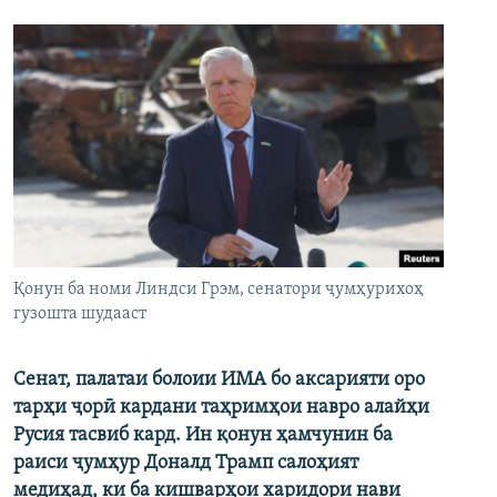
Қонун ба номи Линдси Грэм, сенатори ҷумҳурихоҳ
гузошта шудааст
Сенат, палатаи болоии ИМА бо аксарияти оро
тарҳи ҷорӣ кардани таҳримҳои навро алайҳи
Русия тасвиб кард. Ин қонун ҳамчунин ба
раиси ҷумҳур Доналд Трамп салоҳият
медиҳад, ки ба кишварҳои харидори нави