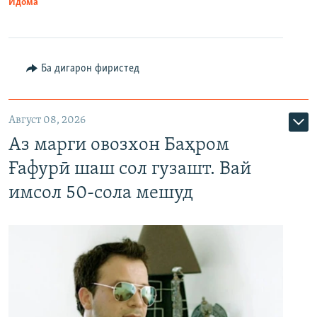
Идома
Ба дигарон фиристед
Август 08, 2026
Аз марги овозхон Баҳром
Ғафурӣ шаш сол гузашт. Вай
имсол 50-сола мешуд