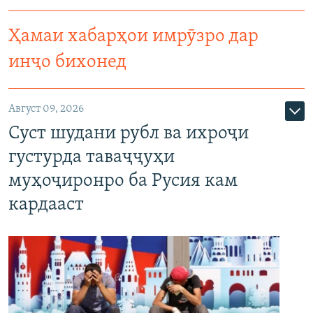
Ҳамаи хабарҳои имрӯзро дар
инҷо бихонед
Август 09, 2026
Суст шудани рубл ва ихроҷи
густурда таваҷҷуҳи
муҳоҷиронро ба Русия кам
кардааст