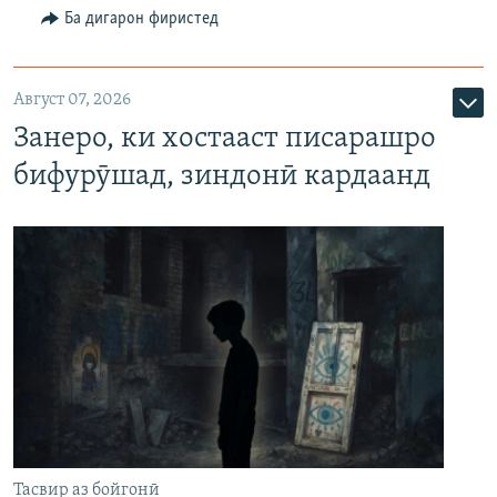
Ба дигарон фиристед
Август 07, 2026
Занеро, ки хостааст писарашро
бифурӯшад, зиндонӣ кардаанд
Тасвир аз бойгонӣ