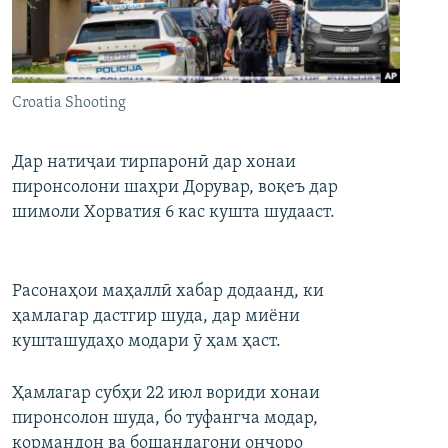
ГУЗОРИШҲОИ РАДИОӢ
Русский
ПАЙГИРӢ КУНЕД
Croatia Shooting
Дар натиҷаи тирпаронӣ дар хонаи
пиронсолони шаҳри Дорувар, воқеъ дар
шимоли Хорватия 6 кас кушта шудааст.
Ҳамаи сомонаҳои RFE/RL
Расонаҳои маҳаллӣ хабар додаанд, ки
ҳамлагар дастгир шуда, дар миёни
кушташудаҳо модари ӯ ҳам ҳаст.
Ҳамлагар субҳи 22 июл вориди хонаи
пиронсолон шуда, бо туфангча модар,
кормандон ва бошандагони онҷоро