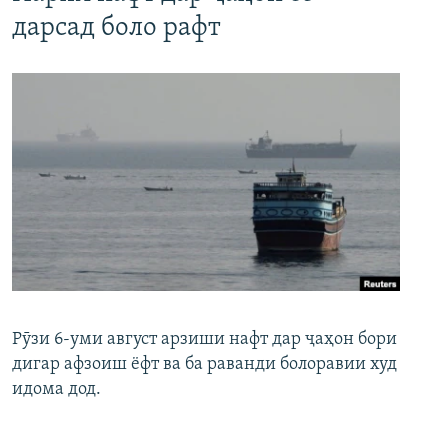
дарсад боло рафт
Рӯзи 6-уми август арзиши нафт дар ҷаҳон бори
дигар афзоиш ёфт ва ба раванди болоравии худ
идома дод.