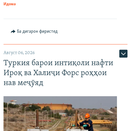
Идома
Ба дигарон фиристед
Август 06, 2026
Туркия барои интиқоли нафти
Ироқ ва Халиҷи Форс роҳҳои
нав меҷӯяд