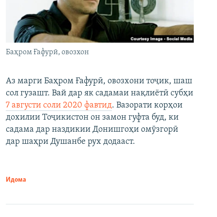
Баҳром Ғафурӣ, овозхон
Аз марги Баҳром Ғафурӣ, овозхони тоҷик, шаш
сол гузашт. Вай дар як садамаи нақлиётӣ субҳи
7 августи соли 2020 фавтид
. Вазорати корҳои
дохилии Тоҷикистон он замон гуфта буд, ки
садама дар наздикии Донишгоҳи омӯзгорӣ
дар шаҳри Душанбе рух додааст.
Идома