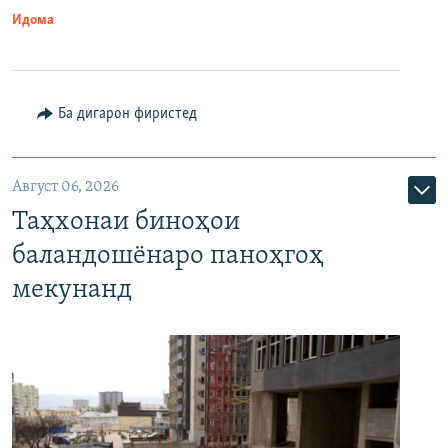
Идома
Ба дигарон фиристед
Август 06, 2026
Таҳхонаи биноҳои
баландошёнаро паноҳгоҳ
мекунанд