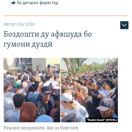
Ба дигарон фиристед
Август 06, 2026
Боздошти ду афвшуда бо
гумони дуздӣ
Раҳоии зиндониён. Акс аз бойгонӣ