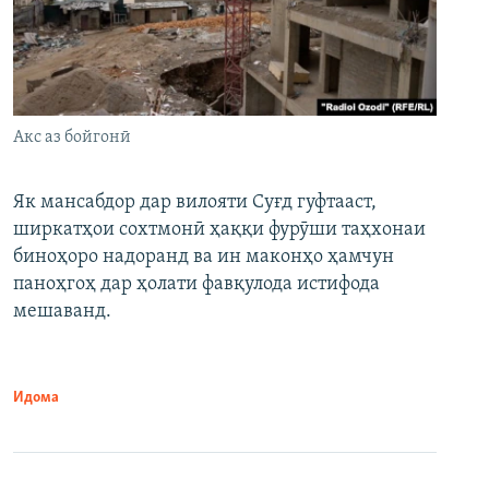
Акс аз бойгонӣ
Як мансабдор дар вилояти Суғд гуфтааст,
ширкатҳои сохтмонӣ ҳаққи фурӯши таҳхонаи
биноҳоро надоранд ва ин маконҳо ҳамчун
паноҳгоҳ дар ҳолати фавқулода истифода
мешаванд.
Идома