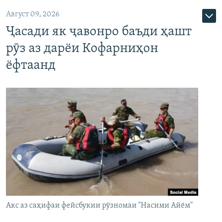
Август 09, 2026
Ҷасади як ҷавонро баъди ҳашт
рӯз аз дарёи Кофарниҳон
ёфтаанд
Акс аз саҳифаи фейсбукии рӯзномаи "Насими Айём"