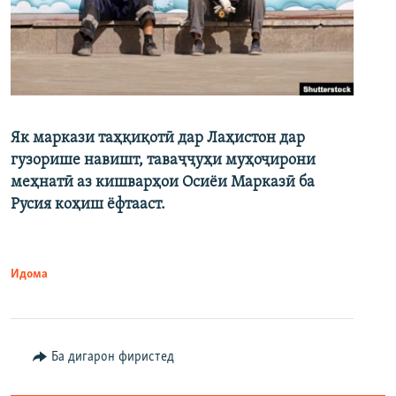
Як маркази таҳқиқотӣ дар Лаҳистон дар
гузорише навишт, таваҷҷуҳи муҳоҷирони
меҳнатӣ аз кишварҳои Осиёи Марказӣ ба
Русия коҳиш ёфтааст.
Идома
Ба дигарон фиристед