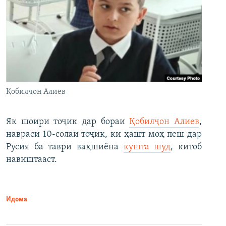
Қобилҷон Алиев
Як шоири тоҷик дар бораи
Қобилҷон Алиев
,
навраси 10-солаи тоҷик, ки ҳашт моҳ пеш дар
Русия ба таври ваҳшиёна
кушта шуд
, китоб
навиштааст.
Идома