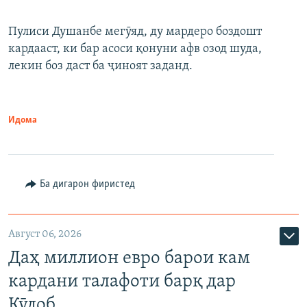
Пулиси Душанбе мегӯяд, ду мардеро боздошт
кардааст, ки бар асоси қонуни афв озод шуда,
лекин боз даст ба ҷиноят заданд.
Идома
Ба дигарон фиристед
Август 06, 2026
Даҳ миллион евро барои кам
кардани талафоти барқ дар
Кӯлоб