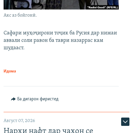
Акс аз бойгонӣ.
Сафари муҳоҷирони тоҷик ба Русия дар нимаи
аввали соли равон ба таври назаррас кам
шудааст.
Идома
Ба дигарон фиристед
Август 07, 2026
Нархи нафт дар ҷаҳон се