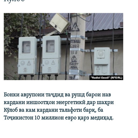
Бонки аврупоии таҷдид ва рушд барои нав
кардани иншоотҳои энергетикӣ дар шаҳри
Кӯлоб ва кам кардани талафоти барқ, ба
Тоҷикистон 10 миллион евро қарз медиҳад.