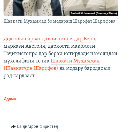
Шавкати Муҳаммад бо модараш Шарофат Шарифова
Додгоҳи парвандаҳои ҷиноӣ дар Вена
,
маркази Австрия, дархости мақомоти
Тоҷикистонро дар бораи истирдоди намояндаи
мухолифини тоҷик
Шавкати Муҳаммад
(Шавкатҷон Шарифов)
ва модару бародараш
рад кардааст.
Идома
Ба дигарон фиристед