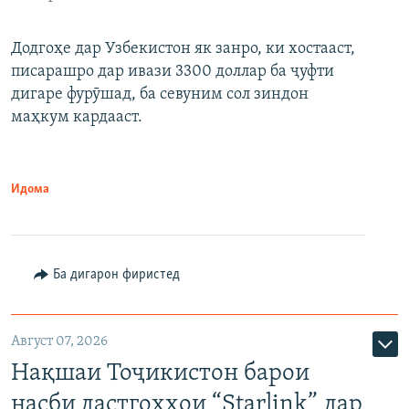
Додгоҳе дар Узбекистон як занро, ки хостааст,
писарашро дар ивази 3300 доллар ба ҷуфти
дигаре фурӯшад, ба севуним сол зиндон
маҳкум кардааст.
Идома
Ба дигарон фиристед
Август 07, 2026
Нақшаи Тоҷикистон барои
насби дастгоҳҳои “Starlink” дар