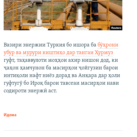
Вазири энержии Туркия бо ишора ба
бӯҳрони
убур ва мурури киштиҳо дар тангаи Ҳурмуз
гуфт, таҳаввулоти моҳҳои ахир нишон дод, ки
ҷаҳон ҳамчунон ба масирҳои ҷойгузин барои
интиқоли нафт ниёз дорад ва Анқара дар ҳоли
гуфтугӯ бо Ироқ барои тавсеаи масирҳои нави
содироти энержӣ аст.
Идома