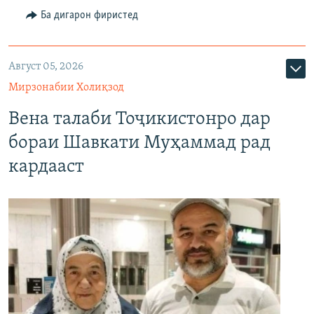
Ба дигарон фиристед
Август 05, 2026
Мирзонабии Холиқзод
Вена талаби Тоҷикистонро дар
бораи Шавкати Муҳаммад рад
кардааст