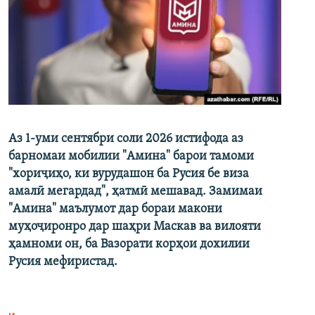
Аз 1-уми сентябри соли 2026 истифода аз
барномаи мобилии "Амина" барои тамоми
"хориҷиҳо, ки вурудашон ба Русия бе виза
амалӣ мегардад", ҳатмӣ мешавад. Замимаи
"Амина" маълумот дар бораи макони
муҳоҷиронро дар шаҳри Маскав ва вилояти
ҳамноми он, ба Вазорати корҳои дохилии
Русия мефиристад.