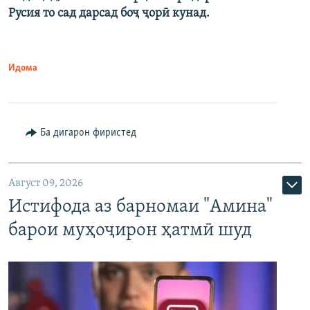
Русия то сад дарсад боҷ ҷорӣ кунад.
Идома
Ба дигарон фиристед
Август 09, 2026
Истифода аз барномаи "Амина"
барои муҳоҷирон ҳатмӣ шуд