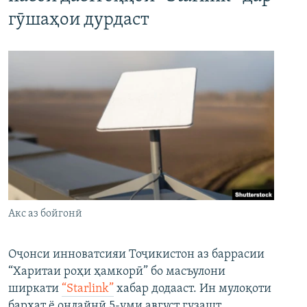
гӯшаҳои дурдаст
Акс аз бойгонӣ
Оҷонси инноватсияи Тоҷикистон аз баррасии
“Харитаи роҳи ҳамкорӣ” бо масъулони
ширкати
“Starlink”
хабар додааст. Ин мулоқоти
бархат ё онлайнӣ 5-уми август гузашт.