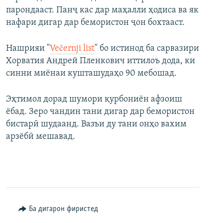
парондааст. Панҷ кас дар маҳалли ҳодиса ва як
нафари дигар дар бемористон ҷон бохтааст.
Нашрияи "
Večernji list
" бо истинод ба сарвазири
Хорватия Андрей Пленкович иттилоъ дода, ки
синни миёнаи кушташудаҳо 90 мебошад.
Эҳтимол дорад шумори қурбониён афзоиш
ёбад. Зеро чандин тани дигар дар бемористон
бистарӣ шудаанд. Вазъи ду тани онҳо вахим
арзёбӣ мешавад.
Ба дигарон фиристед