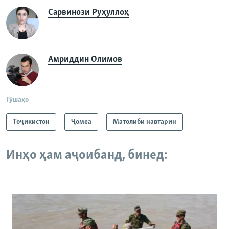
Сарвинози Руҳуллоҳ
Амриддин Олимов
Гӯшаҳо
Тоҷикистон
Ҷомeа
Матолиби навтарин
Инҳо ҳам аҷоибанд, бинед: