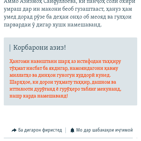
Аммо Азизмоҳ Сайфуллоева, ки панҷоҳ соли охири
умраш дар ин макони беоб гузаштааст, ҳануз ҳам
умед дорад рӯзе ба деҳаи онҳо об меояд ва гулҳои
парвардаи ӯ дигар хушк намешаванд.
Корбарони азиз!
Ҳангоми навиштани шарҳ аз истифодаи таҳқиру
тӯҳмат нисбат ба якдигар, намояндагони қавму
миллатҳо ва динҳои гуногун худдорӣ кунед.
Шарҳҳое, ки дорои туҳмату таҳқир, дашном ва
иттилооти дурӯғанд ё гурӯҳеро таблиғ мекунанд,
нашр карда намешаванд!
Ба дигарон фиристед
Мо дар шабакаҳои иҷтимоӣ