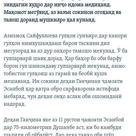
зиндагии худро дар инҷо идома медиҳанд.
Мақомот мегӯянд, аз вазъи сокинон огоҳанд ва
талош доранд мушкилро ҳал кунанд.
Азизмоҳ Сайфуллоева гулҳои сунъиро дар канори
гулҳои нимхушкидааш барои таскини дил
мегузорад ва аз дур онҳоро тамошо мекунад. Ӯ ба
гулпарварӣ шавқ дорад. Ҳар баҳор бо оби барфу
борон гул шинондаву гулпарварӣ мекунад, аммо
тобистон гулҳояш аз гармӣ ва беобӣ хушк
мешаванд. Ин сокини деҳаи Ганҷинаи ҷамоати
Эсанбой ҳар қатра обро сарфакорона истифода
мебарад, чун деҳаи онҳо аслан оби ошомиданӣ
надорад.
Деҳаи Ганҷина яке аз 11 рустои ҷамоати Эсанбой
дар 75-километрии Душанбе аст, ки бо камбуди
шадиди об рӯбарӯст. Дар деҳа танҳо оби шӯр