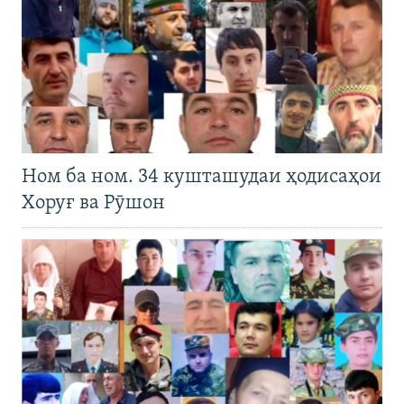
Ном ба ном. 34 кушташудаи ҳодисаҳои
Хоруғ ва Рӯшон