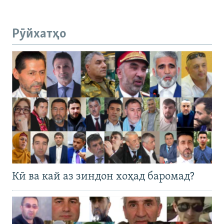
Рӯйхатҳо
Кӣ ва кай аз зиндон хоҳад баромад?