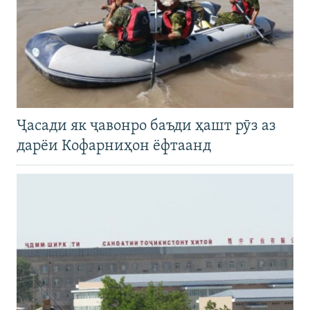
Ҷасади як ҷавонро баъди ҳашт рӯз аз
дарёи Кофарниҳон ёфтаанд