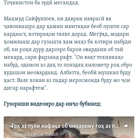
Тоҷикистон ба зудӣ мегандад.
Маҳмуд Сайфуллоев, ки давраи наврасӣ ва
ҷавониашро дар ҳамин минтақаи беоб пушти сар
кардааст, хотираҳои талхе дорад. Мегӯяд, модари
ҳомилааш дар гузашта ҳам маҳз ба хотири набуди
об, ки роҳи дуру дарозро барои овардани об тай
мекард, сари фарзанд рафт. "Он вақт техникаҳо
набуд, одамон аз даҳ то понздаҳ километр роҳ обро
худашон меоварданд. Албатта, беобӣ мушкил буду
ҳаст. Вале хонаи аз падар меросмонда буду мо ҷои
дигар нарафтем".
Гузориши видеоиро дар инҷо бубинед:
«Гоҳ аз пули нафақа об мехарему гоҳ аз пули муҳоҷирон». Тобистони ёздаҳ деҳаи Эсанбой
Таҳияи
Радиои Озодӣ