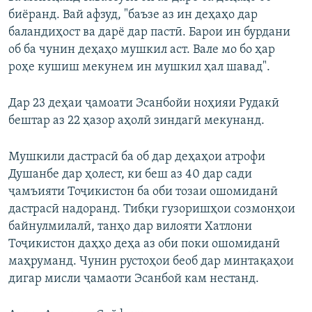
биёранд. Вай афзуд, "баъзе аз ин деҳаҳо дар
баландиҳост ва дарё дар пастӣ. Барои ин бурдани
об ба чунин деҳаҳо мушкил аст. Вале мо бо ҳар
роҳе кушиш мекунем ин мушкил ҳал шавад".
Дар 23 деҳаи ҷамоати Эсанбойи ноҳияи Рудакӣ
бештар аз 22 ҳазор аҳолӣ зиндагӣ мекунанд.
Мушкили дастрасӣ ба об дар деҳаҳои атрофи
Душанбе дар ҳолест, ки беш аз 40 дар сади
ҷамъияти Тоҷикистон ба оби тозаи ошомиданӣ
дастрасӣ надоранд. Тибқи гузоришҳои созмонҳои
байнулмилалӣ, танҳо дар вилояти Хатлони
Тоҷикистон даҳҳо деҳа аз оби поки ошомиданӣ
маҳруманд. Чунин рустоҳои беоб дар минтақаҳои
дигар мисли ҷамаоти Эсанбой кам нестанд.