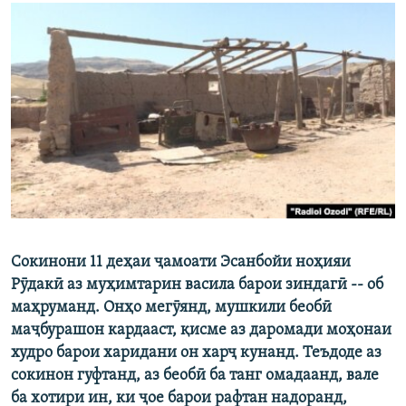
ГУЗОРИШҲОИ РАДИОӢ
Русский
ПАЙГИРӢ КУНЕД
Ҳамаи сомонаҳои RFE/RL
Сокинони 11 деҳаи ҷамоати Эсанбойи ноҳияи
Рӯдакӣ аз муҳимтарин васила барои зиндагӣ -- об
маҳруманд. Онҳо мегӯянд, мушкили беобӣ
маҷбурашон кардааст, қисме аз даромади моҳонаи
худро барои харидани он харҷ кунанд. Теъдоде аз
сокинон гуфтанд, аз беобӣ ба танг омадаанд, вале
ба хотири ин, ки ҷое барои рафтан надоранд,