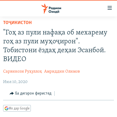
Пайвандҳои
дастрасӣ
Ҷаҳиш
ТОҶИКИСТОН
ба
ГӮШАҲО
"Гоҳ аз пули нафақа об мехарему
мояи
ГАПИ ОЗОД
СИЁСАТ
аслӣ
гоҳ аз пули муҳоҷирон".
РӮЗГОРИ МУҲОҶИР
Ҷаҳиш
ИҚТИСОД
Тобистони ёздаҳ деҳаи Эсанбой.
ба
САЛОМ, ХОҲАР
ҶОМЕА
ВИДЕО
феҳристи
ТАҲҚИҚОТ
ҚАЗИЯИ "КРОКУС"
аслӣ
Сарвинози Руҳуллоҳ
Амриддин Олимов
Ҷаҳиш
ҶАНГ ДАР УКРАИНА
ОСИЁИ МАРКАЗӢ
ба
Июл 10, 2020
НАЗАРИ МАРДУМ
ФАРҲАНГ
ҷустор
ЧАНДРАСОНАӢ
Ба дигарон фиристед
МЕҲМОНИ ОЗОДӢ
БЛОГИСТОН
РӮЙХАТҲО
ВАРЗИШ
ОЗОДӢ ОНЛАЙН
ВИДЕО
Мо дар Google
КИТОБҲОИ ОЗОДӢ
НИГОРИСТОН