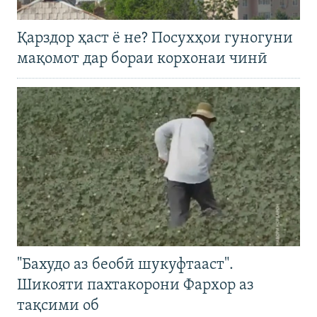
Қарздор ҳаст ё не? Посухҳои гуногуни
мақомот дар бораи корхонаи чинӣ
"Бахудо аз беобӣ шукуфтааст".
Шикояти пахтакорони Фархор аз
тақсими об