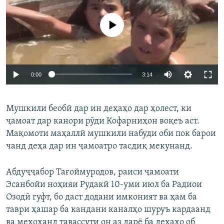
Феълан кор намекунад
Auto
0:00
3:14
240p
Мушкили беобӣ дар ин деҳаҳо дар ҳолест, ки
360p
ҷамоат дар канори рӯди Кофарниҳон воқеъ аст.
Auto
240p
360p
480p
480p
Мақомоти маҳаллӣ мушкили набуди оби пок барои
720p
чанд деҳа дар ин ҷамоатро тасдиқ мекунанд.
720p
1080p
1080p
Абдуҷҷабор Тағоймуродов, раиси ҷамоати
Эсанбойи ноҳияи Рудакӣ 10-уми июл ба Радиои
Озодӣ гуфт, бо даст додани имконият ва ҳам ба
таври ҳашар ба кандани каналҳо шуруъ кардаанд
ва мехоҳанд тавассути он аз дарё ба деҳаҳо об