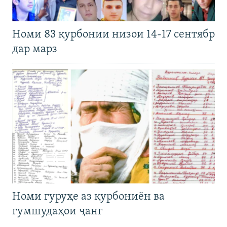
Номи 83 қурбонии низои 14-17 сентябр
дар марз
Номи гуруҳе аз қурбониён ва
гумшудаҳои ҷанг