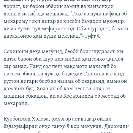
ҷорист, ки барои обёрии замин ва ҳайвонҳои
хонагӣ истифода мешавад. "Гоҳе аз пули нафақа об
мехарему гоҳи дигар аз ҳисоби бачаҳои муҳоҷир,
ки аз Русия пул мефиристанд. Оби шур ҳаст, баъзан
дарахтонро ҳам хушк мекунад,"- гуфт ӯ.
Сокинони деҳа мегӯянд, беобӣ боис шудаааст, ки
ҳатто барои оби шур низ миёни ҳамсояҳо ҷанҷол
сар занад. Чанд сол пеш мақомоти маҳаллӣ бо
насоси обкаш ва лӯлаҳо ба деҳаи Ганҷина ва чанд
рустои дигари беоб аз чашма об оварданд, аммо он
ҳам талх буд. Ҳоло ин об ҳам нест ва онҳо аз
мошини обкашон, ки аз Кофарниҳон об меорад об
мехаранд.
Қурбонмоҳ Холова, омӯзгор аст ва дар оилаи
ёздаҳнафараи онҳо танҳо ӯ кор мекунад. Даромади