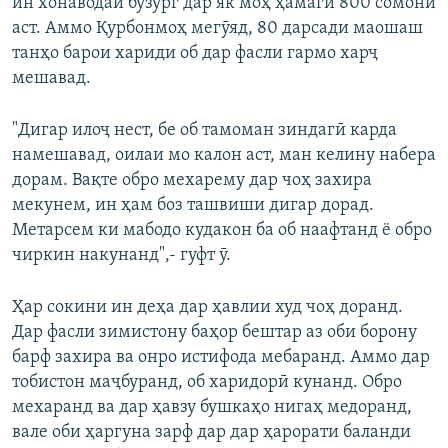
ин хонаводаи бузург дар як моҳ ҳамагӣ 800 сомонӣ
аст. Аммо Қурбонмоҳ мегӯяд, 80 дарсади маошаш
танҳо барои хариди об дар фасли гармо харҷ
мешавад.
"Дигар илоҷ нест, бе об тамоман зиндагӣ карда
намешавад, оилаи мо калон аст, ман келину набера
дорам. Вақте обро мехарему дар чоҳ захира
мекунем, ин ҳам боз ташвиши дигар дорад.
Метарсем ки мабодо кудакон ба об наафтанд ё обро
чиркин накунанд",- гуфт ӯ.
Ҳар сокини ин деҳа дар ҳавлии худ чоҳ доранд.
Дар фасли зимистону баҳор бештар аз оби борону
барф захира ва онро истифода мебаранд. Аммо дар
тобистон маҷбуранд, об харидорӣ кунанд. Обро
мехаранд ва дар ҳавзу бушкаҳо нигаҳ медоранд,
вале оби ҳаргуна зарф дар дар ҳарорати баланди