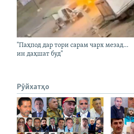
"Паҳпод дар тори сарам чарх мезад…
ин даҳшат буд"
Рӯйхатҳо