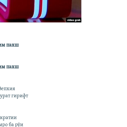
қим пахш
қим пахш
Вепхия
сурат гирифт
ократии
мро ба рӯи