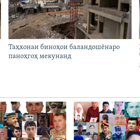
Таҳхонаи биноҳои баландошёнаро
паноҳгоҳ мекунанд