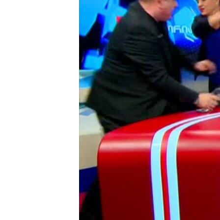
ГУЗОРИШҲОИ РАДИОӢ