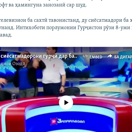
офт ва ҳамингуна занозанӣ сар шуд.
елевизион ба сахтӣ тавонистанд, ду сиёсатмадори б
кунанд. Интихоботи порлумонии Гурҷистон рӯзи 8-уми
авад.
Задухӯрди сиёсатмадорони гурҷӣ дар барномаи телевизионӣ
EMBED
БА ДИГА
адиои Озодӣ
Феълан кор намекунад