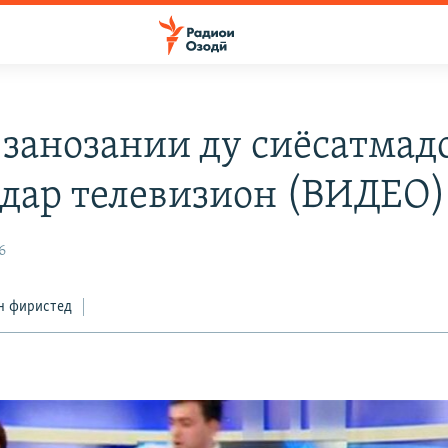
 занозании ду сиёсатмад
 дар телевизион (ВИДЕО)
6
н фиристед