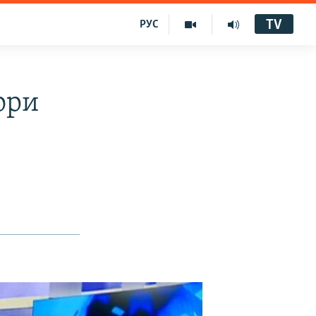
TV
РУС
ори