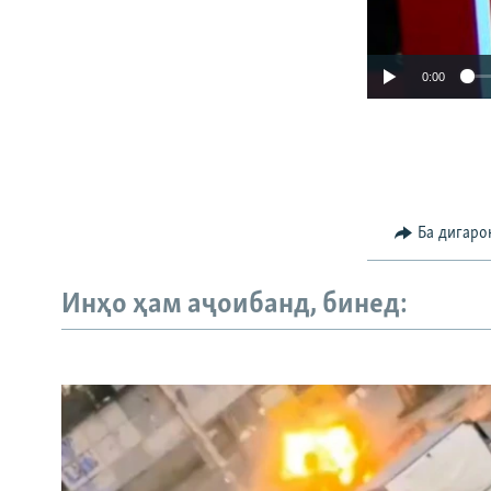
0:00
Ба дигаро
Инҳо ҳам аҷоибанд, бинед: