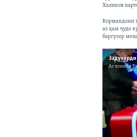
Халиков парт
Кормандони т
аз ҳам ҷудо 
баргузор меш
Аз ҷониби
Р