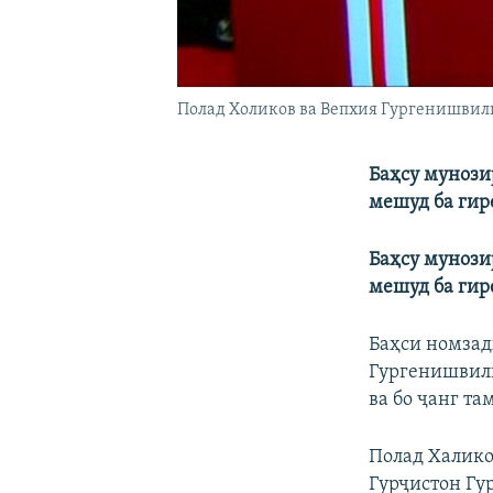
Полад Холиков ва Вепхия Гургенишвили
Баҳсу мунози
мешуд ба гир
Баҳсу мунози
мешуд ба гир
Баҳси номзад
Гургенишвилӣ
ва бо ҷанг та
Полад Халико
Гурҷистон Гу