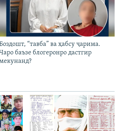
Боздошт, “тавба” ва ҳабсу ҷарима.
Чаро баъзе блогеронро дастгир
мекунанд?