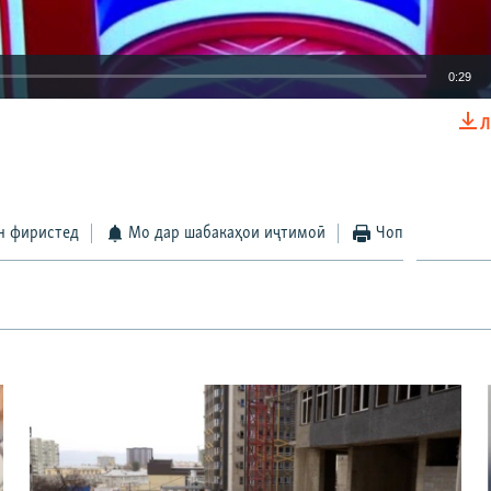
0:29
Л
EMBED
БА ДИГАРОН 
н фиристед
Мо дар шабакаҳои иҷтимоӣ
Чоп