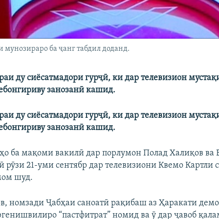
 мунозираро ба ҷанг табдил доданд.
раи ду сиёсатмадори гурҷӣ, ки дар телевизион муста
ебонгириву занозанӣ кашид.
раи ду сиёсатмадори гурҷӣ, ки дар телевизион муста
ебонгириву занозанӣ кашид.
ҳо ба мақоми вакилӣ дар порлумон Полад Халиқов ва 
 рӯзи 21-уми сентябр дар телевизиони Квемо Картли 
мом шуд.
в, номзади Ҷабҳаи саноатӣ рақибаш аз Ҳаракати дем
ргенишвилиро “пастфитрат” номид ва ӯ дар ҷавоб қала