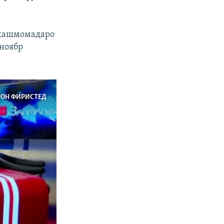
а хашмомадаро
 ноябр
РОН ФИРИСТЕД