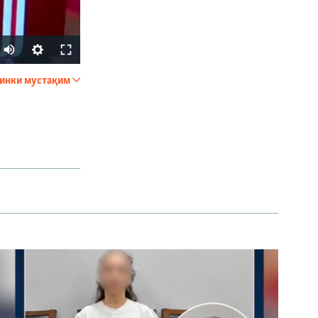
инки мустақим
ФИРИСТЕД
px
бар