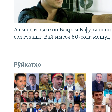
Аз марги овозхон Баҳром Ғафурӣ шаш
сол гузашт. Вай имсол 50-сола мешуд
Рӯйхатҳо