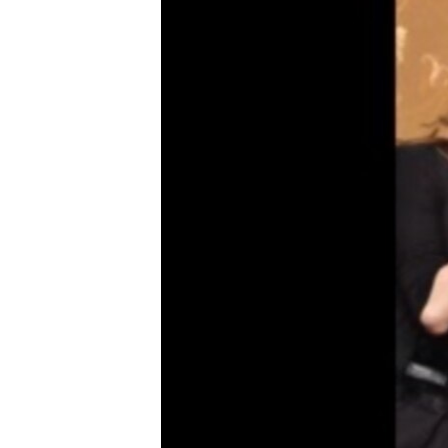
ГУЗОРИШҲОИ РАДИОӢ