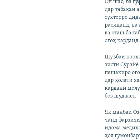
Он шаб, ба г
дар табақаи 
сӯхторро дид
расиданд, ва
ва оташ ба та
огоҳ карданд.
Шӯъбаи корҳо
зисти Сурайё
пешакиро оғо
дар ҳолати ха
кардани молу
боз шудааст.
Як манбаи Оз
чанд фарзияи 
идома медиҳа
ҳол гумонбари