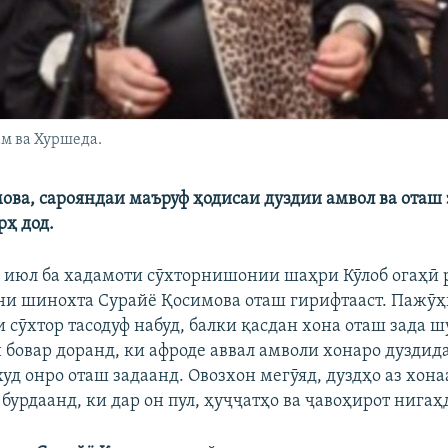
м ва Хуршеда.
ова, сарояндаи маъруф ҳодисаи дуздии амвол ва оташ
ҳ дод.
5 июл ба хадамоти сӯхторнишонии шаҳри Кӯлоб огаҳӣ 
ни шинохта Сурайё Қосимова оташ гирифтааст. Паж
 сӯхтор тасодуф набуд, балки қасдан хона оташ зада ш
бовар доранд, ки афроде аввал амволи хонаро дуздида
уд онро оташ задаанд. Овозхон мегӯяд, дуздҳо аз хона
бурдаанд, ки дар он пул, ҳуҷҷатҳо ва ҷавоҳирот нига