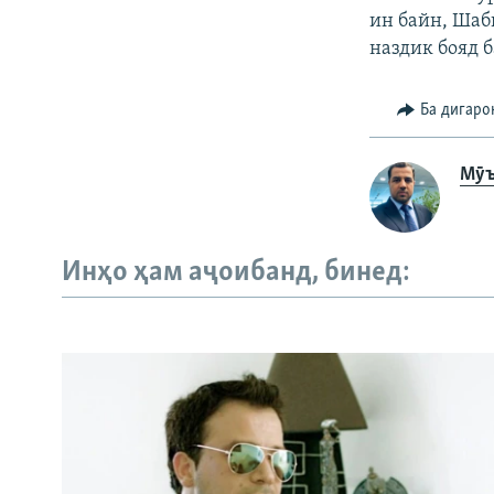
ин байн, Шаб
наздик бояд 
Ба дигаро
Мӯъ
Инҳо ҳам аҷоибанд, бинед: