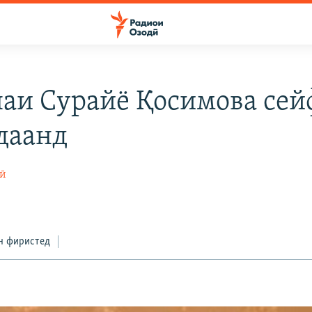
наи Сурайё Қосимова сей
даанд
ӣ
н фиристед