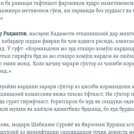
н ба раванди тафтишот фарзияҳои худро наметавонем
ҳаминро метавонем гӯем, ки парванда боз шудааст ва
 »
р Раҳматов
, масъули Хадамоти оташнишонӣ дар минта
з хабардор шудан фавран ба ҷои ҳодиса расида, аланга
д. Ӯ гуфт: «Кормандони мо зуд оташро хомӯш карданд
оташ гирифта буд ва мо оташро хомӯш кардем ва ошён
ор эмин монд. Ҳоло ҳаҷму зарари сӯхтор аз ҷониби к
вад.»
муайян кардани зарари сӯхтор аз ҳисоби кормандони 
шнишонӣ комиссияи вижа таъсис ёфтааст. Ин сӯхтор па
а сурат гирифтааст. Ғоратгарон бо худ як сандуқи оҳа
тҳои муҳим ва ашёҳои қиматбаҳо будаанд, бо худ бурда
ова, модари Шабнами Сурайё ва Фарзонаи Хуршед аст.
рдухонӣ аз маъруфтарин сарояндаҳои тоҷик дониста м