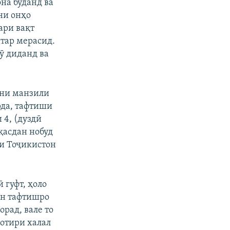
она буданд ва
ни онҳо
ари вақт
штар мерасид.
рӯ диданд ва
ани манзили
рда, тафтиши
 4, (дуздӣ
қасдан нобуд
ии Тоҷикистон
 гуфт, ҳоло
 он тафтишро
рад, вале то
хотири халал