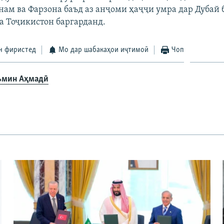
нам ва Фарзона баъд аз анҷоми ҳаҷҷи умра дар Дубай б
ба Тоҷикистон баргарданд.
н фиристед
Мо дар шабакаҳои иҷтимоӣ
Чоп
мин Аҳмадӣ