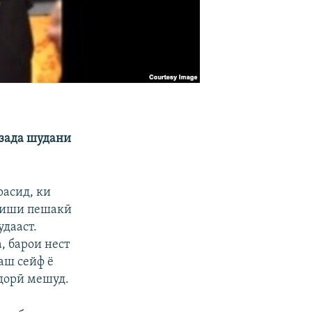
 зада шудани
расид, ки
ӯҳиши пешакӣ
удааст.
, барои нест
аш сейф ё
ҳдорӣ мешуд.