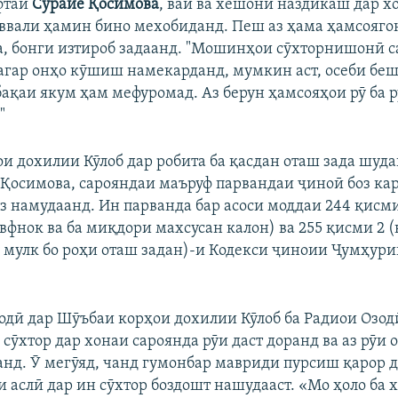
уфтаи
Сурайё Қосимова
, вай ва хешони наздикаш дар х
аввали ҳамин бино мехобиданд. Пеш аз ҳама ҳамсояго
а, бонги изтироб задаанд. "Мошинҳои сӯхторнишонӣ с
 агар онҳо кӯшиш намекарданд, мумкин аст, осеби бе
бақаи якум ҳам мефуромад. Аз берун ҳамсояҳои рӯ ба 
"
и дохилии Кӯлоб дар робита ба қасдан оташ зада шуд
 Қосимова, сарояндаи маъруф парвандаи ҷиноӣ боз ка
з намудаанд. Ин парванда бар асоси моддаи 244 қисми
вфнок ва ба миқдори махсусан калон) ва 255 қисми 2 (
 мулк бо роҳи оташ задан)-и Кодекси ҷиноии Ҷумҳур
одӣ дар Шӯъбаи корҳои дохилии Кӯлоб ба Радиои Озодӣ
сӯхтор дар хонаи сароянда рӯи даст доранд ва аз рӯи
нд. Ӯ мегӯяд, чанд гумонбар мавриди пурсиш қарор до
 аслӣ дар ин сӯхтор боздошт нашудааст. «Мо ҳоло ба 