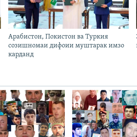
Арабистон, Покистон ва Туркия
созишномаи дифоии муштарак имзо
карданд