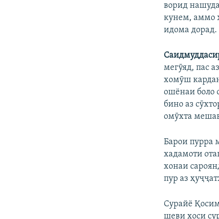
ворид нашуда
кунем, аммо 
идома дорад.
Саидмуддаси
мегӯяд, пас а
хомӯш кардан
ошёнаи боло 
бино аз сӯхт
омӯхта меша
Барои пурра 
хадамоти ота
хонаи сароянд
пур аз ҳуҷҷа
Сурайё Қосим
шеви хоси су