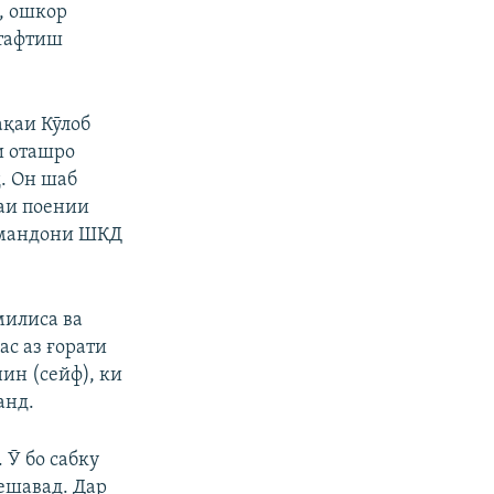
, ошкор
 тафтиш
қаи Кӯлоб
и оташро
. Он шаб
аи поении
ормандони ШКД
милиса ва
с аз ғорати
нин (сейф), ки
анд.
 Ӯ бо сабку
ешавад. Дар