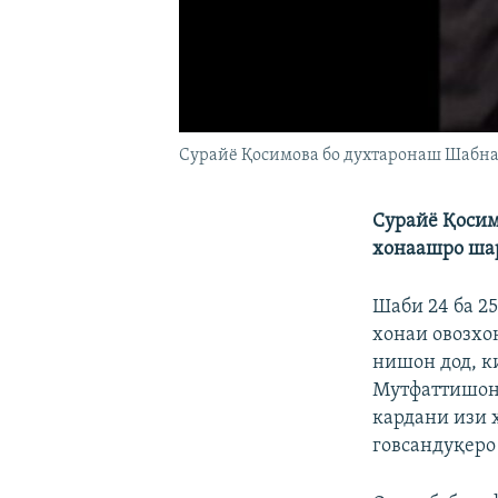
Сурайё Қосимова бо духтаронаш Шабна
Сурайё Қосим
хонаашро шар
Шаби 24 ба 2
хонаи овозхо
нишон дод, ки
Мутфаттишон 
кардани изи х
говсандуқеро 