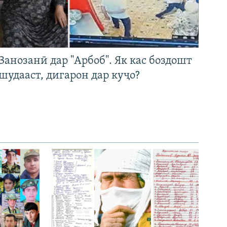
Занозанӣ дар "Арбоб". Як кас боздошт
шудааст, дигарон дар куҷо?