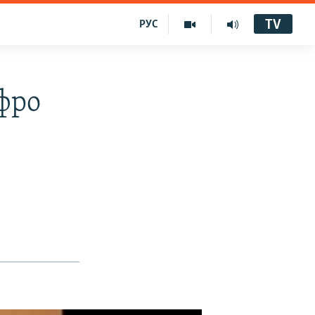
TV
РУС
фро