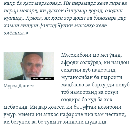
қаҳр ба қатл мерасонад. Ин пирамард хеле гиря ва
исрор мекард, ки рӯзҳои башумор дорад, озодаш
кунанд,. Хулоса, як ҳоли зор дошт ва билохира дар
ҳамон зиндон фавтид.Чунин мисолҳо хеле
зиёданд.»
Мусоҳибони мо мегӯянд,
афроди солхӯрда, ки чандон
сиҳатии хуб надоранд,
мутаносибан ба шароити
маҳбасҳо ва бархӯрди нохуб
Мурод Дониев
тоб намеоранд ва орзуи
озодиро бо худ ба хок
мебаранд. Ин дар ҳолест, ки ба гуфтаи нозирони
умур, миёни ин ашхос нафароне низ кам нестанд,
ки бегуноҳ ва бо тӯҳмат зиндонӣ шудаанд.