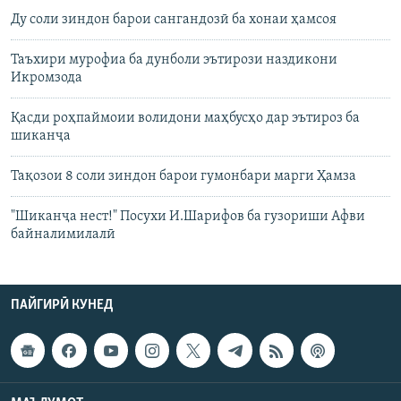
Ду соли зиндон барои сангандозӣ ба хонаи ҳамсоя
Таъхири мурофиа ба дунболи эътирози наздикони
Икромзода
Қасди роҳпаймоии волидони маҳбусҳо дар эътироз ба
шиканҷа
Тақозои 8 соли зиндон барои гумонбари марги Ҳамза
"Шиканҷа нест!" Посухи И.Шарифов ба гузориши Aфви
байналимилалӣ
ПАЙГИРӢ КУНЕД