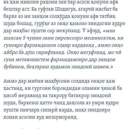
ва ҳам имкони раҳоии зан бар асоси қонуни афв
бештар аст. Ба гуфтаи Шодигул, агарчӣ нисбат ба
бархе аз ин занҳои солхӯрда қонуни афв татбиқ
шуда бошад, гурӯҳе аз онҳо ҳамоно зиндагии худро
дар маҳбас пушти сар мекунанд. Ӯ афзуд,
«ман
шахсан 5 чунин зани пиронсолро мешинохтам, ки
гуноҳро фарзандашон содир кардаанд , аммо онҳо
айбро ба дӯш гирифтаанд. Онҳо мегуфтанд, мо чӣ
гуна метавонистем фарзандамонро дар зиндон
бубинем, беҳтараш худамон зиндонӣ шавем.»
Аммо дар миёни маҳбусони солдида онҳое ҳам
ҳастанд, ки гургони борондидаи оламии ҷиноӣ ба
ҳисоб мераванд ва такрору батакрор зиндонӣ
шуда, бархеаш ҳатто чанд даҳсола аз умри худро
пушти панҷара сипарӣ карда, маҳз зиндонро
хонаи асосии худ мешуморанд.