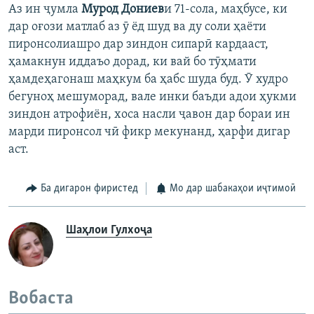
Аз ин ҷумла
Мурод Дониев
и 71-сола, маҳбусе, ки
дар оғози матлаб аз ӯ ёд шуд ва ду соли ҳаёти
пиронсолиашро дар зиндон сипарӣ кардааст,
ҳамакнун иддаъо дорад, ки вай бо тӯҳмати
ҳамдеҳагонаш маҳкум ба ҳабс шуда буд. Ӯ худро
бегуноҳ мешуморад, вале инки баъди адои ҳукми
зиндон атрофиён, хоса насли ҷавон дар бораи ин
марди пиронсол чӣ фикр мекунанд, ҳарфи дигар
аст.
Ба дигарон фиристед
Мо дар шабакаҳои иҷтимоӣ
Шаҳлои Гулхоҷа
Вобаста