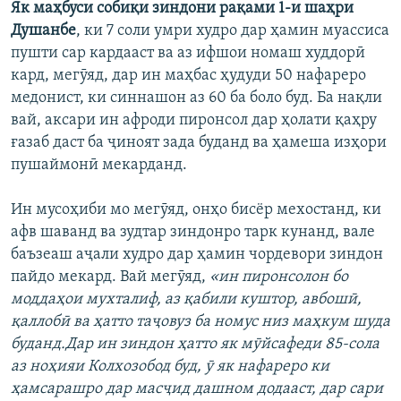
Як маҳбуси собиқи зиндони рақами 1-и шаҳри
Душанбе
, ки 7 соли умри худро дар ҳамин муассиса
пушти сар кардааст ва аз ифшои номаш худдорӣ
кард, мегӯяд, дар ин маҳбас ҳудуди 50 нафареро
медонист, ки синнашон аз 60 ба боло буд. Ба нақли
вай, аксари ин афроди пиронсол дар ҳолати қаҳру
ғазаб даст ба ҷиноят зада буданд ва ҳамеша изҳори
пушаймонӣ мекарданд.
Ин мусоҳиби мо мегӯяд, онҳо бисёр мехостанд, ки
афв шаванд ва зудтар зиндонро тарк кунанд, вале
баъзеаш аҷали худро дар ҳамин чордевори зиндон
пайдо мекард. Вай мегӯяд,
«ин пиронсолон бо
моддаҳои мухталиф, аз қабили куштор, авбошӣ,
қаллобӣ ва ҳатто таҷовуз ба номус низ маҳкум шуда
буданд.Дар ин зиндон ҳатто як мӯйсафеди 85-сола
аз ноҳияи Колхозобод буд, ӯ як нафареро ки
ҳамсарашро дар масҷид дашном додааст, дар сари