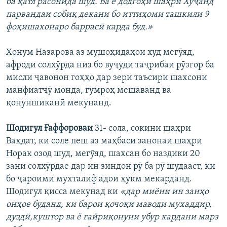
ба қатл расонида шуд. Ва ё додгоҳи шаҳри Хуҷанд
парвандаи собиқ декани бо иттиҳоми ташкили 9
фоҳишахонаро баррасӣ карда буд.»
Хонум Назарова аз мушоҳидаҳои худ мегӯяд,
афроди солхӯрда низ бо вуҷуди таҷрибаи рӯзгор ба
мисли ҷавонон гоҳҳо дар зери таъсири шахсони
манфиатҷӯ монда, гумроҳ мешаванд ва
қонуншиканӣ мекунанд.
Шодигул Ғаффороваи
31- сола, сокини шаҳри
Ваҳдат, ки соле пеш аз маҳбаси занонаи шаҳри
Норак озод шуд, мегӯяд, шахсан бо наздики 20
зани солхӯрдае дар ин зиндон рӯ ба рӯ шудааст, ки
бо ҷароими мухталиф адои ҳукм мекарданд.
Шодигул қисса мекунад ки
«дар миёни ин занҳо
онҳое буданд, ки барои қочоқи маводи мухаддир,
дуздӣ,куштор ва ё ғайриқонуни убур кардани марз