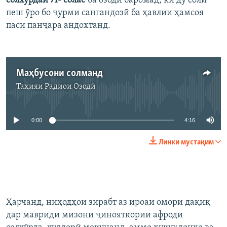
солхӯрдаи 71- солае
ба озодӣ баромад, ки ду соли
пеш ӯро бо ҷурми сангандозӣ ба ҳавлии ҳамсоя
паси панҷара андохтанд.
Маҳбусони солманд
Таҳияи
Радиои Озодӣ
Феълан кор намекунад
0:00
4:16
Линки мустақим
Ҳарчанд, ниҳодҳои зирабт аз ироаи омори дақиқ
дар мавриди мизони ҷинояткории афроди