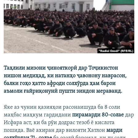
ГУЗОРИШҲОИ РАДИОӢ
Русский
ПАЙГИРӢ КУНЕД
Таҳлили мизони ҷинояткорӣ дар Тоҷикистон
Ҳамаи сомонаҳои RFE/RL
нишон медиҳад, ки натанҳо ҷавонону наврасон,
балки гоҳо ҳатто афроди солхӯрда ҳам барои
аъмоли ғайриқонунӣ пушти зиндон мераванд.
Яке аз чунин қазияҳои расонаишуда ба 8 соли
маҳбас маҳкум гардидани
пирамарди 80-солае
дар
Исфара аст, ки ба рӯи додрас тезоб ё кислота
пошида. Ваё ахиран дар вилояти Хатлон
марди