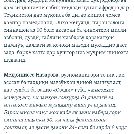
солхӯрда, худдорӣ мекунанд, аммо ҳуқуқдонҳо ва
ҳам зиндониёни собиқ теъдоди чунин афродро дар
Тоҷикистон дар муқоиса ба дигар қишри ҷомеа
камтар намедонанд. Онҳо мегӯянд, пиронсолони
синнашон аз 60 боло аксаран ба ҷиноятҳои мисли
авбошӣ, дуздӣ, таблиғи ҳизбҳову ҳаракатҳои
мамнӯъ, даллагӣ ва қочоқи маводи мухаддир даст
зада, бархе ҳатто дар куштор низ муҷрим шинохта
шудаанд.
Меҳриниссо Назарова
, рӯзноманигори тоҷик , ки
асосан ба таҳқиқи мавзӯъҳои ҷиноӣ машғул аст,
дар сӯҳбат ба радио «Озодӣ» гуфт, «
мисолҳое
мавҷуд аст, ки занҳои солхӯрда ба даллагӣ ва
интиқоли маводи мухаддир машғул шудаанд.
Барои мисол чанд моҳ қабл як зани наберадори
синнаш наздики 60, ки чанд фоҳишахона
доштааст, аз дасти ҷавони 24- сола бо зарби 9 корд