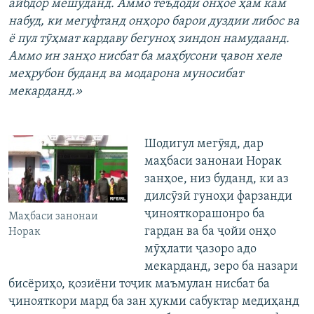
айбдор мешуданд. Аммо теъдоди онҳое ҳам кам
набуд, ки мегуфтанд онҳоро барои дуздии либос ва
ё пул тӯҳмат кардаву бегуноҳ зиндон намудаанд.
Аммо ин занҳо нисбат ба маҳбусони ҷавон хеле
меҳрубон буданд ва модарона муносибат
мекарданд.»
Шодигул мегӯяд, дар
маҳбаси занонаи Норак
занҳое, низ буданд, ки аз
дилсӯзӣ гуноҳи фарзанди
ҷинояткорашонро ба
Маҳбаси занонаи
гардан ва ба ҷойи онҳо
Норак
мӯҳлати ҷазоро адо
мекарданд, зеро ба назари
бисёриҳо, қозиёни тоҷик маъмулан нисбат ба
ҷинояткори мард ба зан ҳукми сабуктар медиҳанд