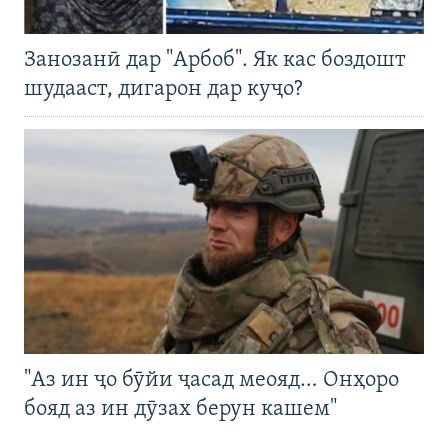
Занозанӣ дар "Арбоб". Як кас боздошт
шудааст, дигарон дар куҷо?
"Аз ин ҷо бӯйи ҷасад меояд… Онҳоро
бояд аз ин дӯзах берун кашем"