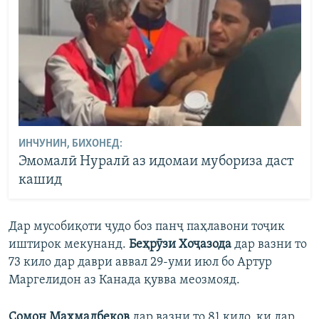
ИНЧУНИН, БИХОНЕД:
Эмомалӣ Нуралӣ аз идомаи мубориза даст
кашид
Дар мусобиқоти ҷудо боз панҷ паҳлавони тоҷик
иштирок мекунанд.
Беҳрӯзи Хоҷазода
дар вазни то
73 кило дар даври аввал 29-уми июл бо Артур
Маргелидон аз Канада қувва меозмояд.
Сомон Маҳмадбеков
дар вазни то 81 кило, ки дар