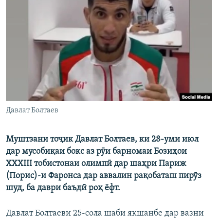
ГУЗОРИШҲОИ РАДИОӢ
Русский
ПАЙГИРӢ КУНЕД
Ҳамаи сомонаҳои RFE/RL
Давлат Болтаев
Муштзани тоҷик Давлат Болтаев, ки 28-уми июл
дар мусобиқаи бокс аз рӯи барномаи Бозиҳои
XXXIII тобистонаи олимпӣ дар шаҳри Париж
(Порис)-и Фаронса дар аввалин рақобаташ пирӯз
шуд, ба даври баъдӣ роҳ ёфт.
Давлат Болтаеви 25-сола шаби якшанбе дар вазни