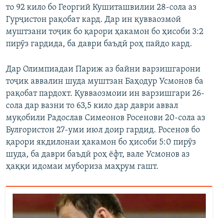
то 92 кило бо Георгий Кушиташвилии 28-сола аз
Гурҷистон рақобат кард. Дар ин қувваозмоӣ
муштзани тоҷик бо қарори ҳакамон бо ҳисоби 3:2
пирӯз гардида, ба даври баъдӣ роҳ пайдо кард.
Дар Олимпиадаи Париж аз байни варзишгарони
тоҷик аввалин шуда муштзан Баҳодур Усмонов ба
рақобат пардохт. Қувваозмоии ин варзишгари 26-
сола дар вазни то 63,5 кило дар даври аввал
муқобили Радослав Симеонов Росенови 20-сола аз
Булғористон 27-уми июл доир гардид. Росенов бо
қарори якдилонаи ҳакамон бо ҳисоби 5:0 пирӯз
шуда, ба даври баъдӣ роҳ ёфт, вале Усмонов аз
ҳаққи идомаи мубориза маҳрум гашт.