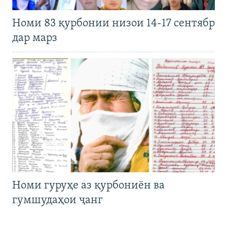
Номи 83 қурбонии низои 14-17 сентябр
дар марз
Номи гуруҳе аз қурбониён ва
гумшудаҳои ҷанг