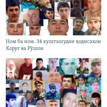
Ном ба ном. 34 кушташудаи ҳодисаҳои
Хоруғ ва Рӯшон