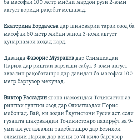
ба масофаи 100 метр миёни мардон рӯзи 2-юми
август вориди рақобат мешавад.
Екатерина Бордачева
дар шиноварии тарзи озод ба
масофаи 50 метр миёни занон 3-юми август
ҳунарнамоӣ хоҳад кард.
Даванда
Фаворис Музрапов
дар Олимпиадаи
Париж дар риштаи варзиши сабук 3-юми август
аввалин рақобаташро дар давидан ба масофаи 100
метр баргузор мекунад.
Виктор Рассадин
ягона намояндаи Тоҷикистон аз
риштаи гуштии озод дар Олимпиадаи Порис
мебошад. Вай, ки зодаи Ёқутистони Русия аст, соли
гузашта шаҳрвандии Тоҷикистонро пазируфт ва 9-
уми август аввалин рақобаташро дар Бозиҳои
олимпии Париж дар вазни то 74 кило баргузор