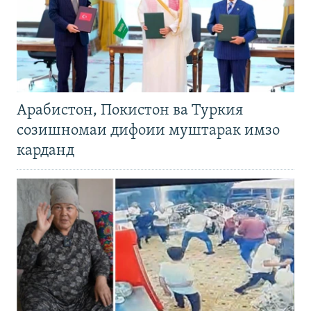
Арабистон, Покистон ва Туркия
созишномаи дифоии муштарак имзо
карданд