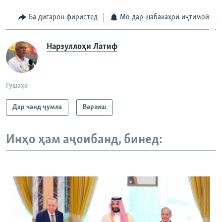
Ба дигарон фиристед
Мо дар шабакаҳои иҷтимоӣ
Нарзуллоҳи Латиф
Гӯшаҳо
Дар чанд ҷумла
Варзиш
Инҳо ҳам аҷоибанд, бинед: