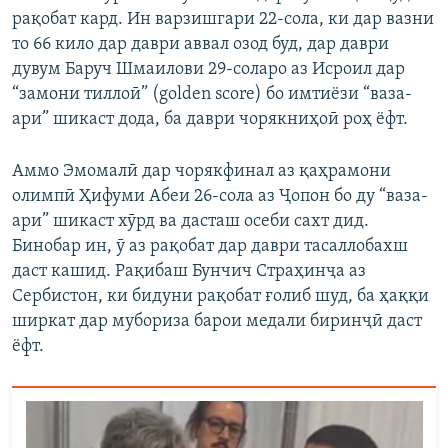
рақобат кард. Ин варзишгари 22-сола, ки дар вазни
то 66 кило дар даври аввал озод буд, дар даври
дувум Баруч Шмаилови 29-соларо аз Исроил дар
“замони тиллоӣ” (golden sсore) бо имтиёзи “ваза-
aри” шикаст дода, ба даври чорякниҳоӣ роҳ ёфт.
Аммо Эмомалӣ дар чорякфинал аз қаҳрамони
олимпӣ Ҳифуми Абеи 26-сола аз Ҷопон бо ду “ваза-
aри” шикаст хӯрд ва дасташ осеби сахт дид.
Бинобар ин, ӯ аз рақобат дар даври тасаллобахш
даст кашид. Рақибаш Бунчич Страҳинҷа аз
Сербистон, ки бидуни рақобат ғолиб шуд, ба ҳаққи
ширкат дар мубориза барои медали биринҷӣ даст
ёфт.