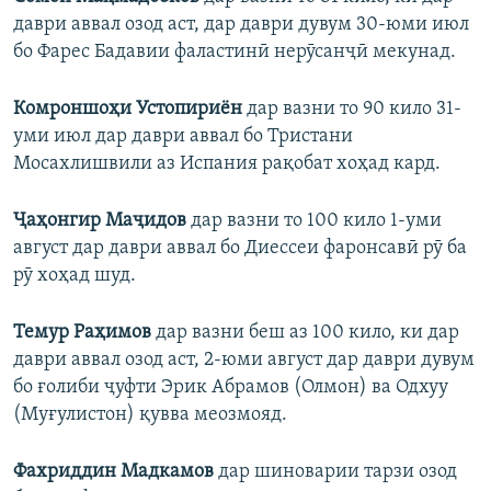
даври аввал озод аст, дар даври дувум 30-юми июл
бо Фарес Бадавии фаластинӣ нерӯсанҷӣ мекунад.
Комроншоҳи Устопириён
дар вазни то 90 кило 31-
уми июл дар даври аввал бо Тристани
Мосахлишвили аз Испания рақобат хоҳад кард.
Ҷаҳонгир Маҷидов
дар вазни то 100 кило 1-уми
август дар даври аввал бо Диессеи фаронсавӣ рӯ ба
рӯ хоҳад шуд.
Темур Раҳимов
дар вазни беш аз 100 кило, ки дар
даври аввал озод аст, 2-юми август дар даври дувум
бо ғолиби ҷуфти Эрик Абрамов (Олмон) ва Одхуу
(Муғулистон) қувва меозмояд.
Фахриддин Мадкамов
дар шиноварии тарзи озод