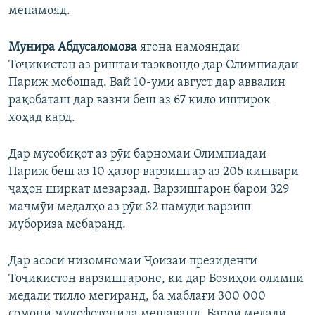
менамояд.
Мунира Абдусаломова
ягона намояндаи
Тоҷикистон аз риштаи таэквондо дар Олимпиадаи
Париж мебошад. Вай 10-уми август дар аввалин
рақобаташ дар вазни беш аз 67 кило иштирок
хоҳад кард.
Дар мусобиқот аз рӯи барномаи Олимпиадаи
Париж беш аз 10 ҳазор варзишгар аз 205 кишвари
ҷаҳон ширкат меварзад. Варзишгарон барои 329
маҷмӯи медалҳо аз рӯи 32 намуди варзиш
мубориза мебаранд.
Дар асоси низомномаи Ҷоизаи президенти
Тоҷикистон варзишгароне, ки дар Бозиҳои олимпӣ
медали тилло мегиранд, ба маблағи 300 000
сомонӣ мукофотонида мешаванд. Барои медали