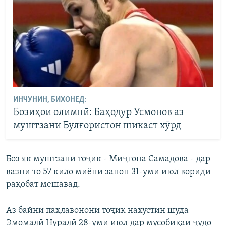
ИНЧУНИН, БИХОНЕД:
Бозиҳои олимпӣ: Баҳодур Усмонов аз
муштзани Булғористон шикаст хӯрд
Боз як муштзани тоҷик - Миҷгона Самадова - дар
вазни то 57 кило миёни занон 31-уми июл вориди
рақобат мешавад.
Аз байни паҳлавонони тоҷик нахустин шуда
Эмомалӣ Нуралӣ 28-уми июл дар мусобиқаи ҷудо