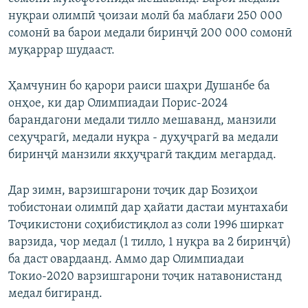
нуқраи олимпӣ ҷоизаи молӣ ба маблағи 250 000
сомонӣ ва барои медали биринҷӣ 200 000 сомонӣ
муқаррар шудааст.
Ҳамчунин бо қарори раиси шаҳри Душанбе ба
онҳое, ки дар Олимпиадаи Порис-2024
барандагони медали тилло мешаванд, манзили
сеҳуҷрагӣ, медали нуқра - дуҳуҷрагӣ ва медали
биринҷӣ манзили якҳуҷрагӣ тақдим мегардад.
Дар зимн, варзишгарони тоҷик дар Бозиҳои
тобистонаи олимпӣ дар ҳайати дастаи мунтахаби
Тоҷикистони соҳибистиқлол аз соли 1996 ширкат
варзида, чор медал (1 тилло, 1 нуқра ва 2 биринҷӣ)
ба даст овардаанд. Аммо дар Олимпиадаи
Токио-2020 варзишгарони тоҷик натавонистанд
медал бигиранд.