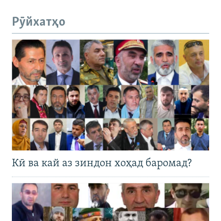
Рӯйхатҳо
Кӣ ва кай аз зиндон хоҳад баромад?