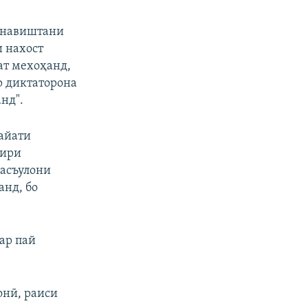
о навиштани
и нахост
ат мехоҳанд,
р диктаторона
нд".
ҳайати
хири
масъулони
анд, бо
ар пай
онӣ, раиси