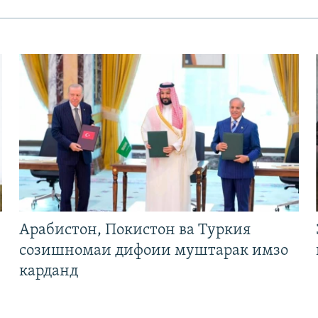
Арабистон, Покистон ва Туркия
созишномаи дифоии муштарак имзо
карданд