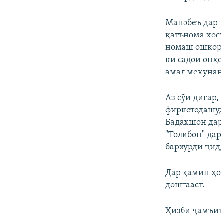
Манобеъ дар 
қатънома хос
номаш ошкор 
ки садои онҳ
амал мекунан
Аз сӯи дигар,
фиристодашуд
Бадахшон дар
"Толибон" дар
бархӯрди ҷид
Дар ҳамин ҳо
доштааст.
Ҳизби ҷамъит