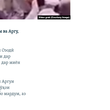
 ва Аргу,
и Озодӣ
и дар
о дар миён
и Аргуи
рӯҳои
о мардум, аз