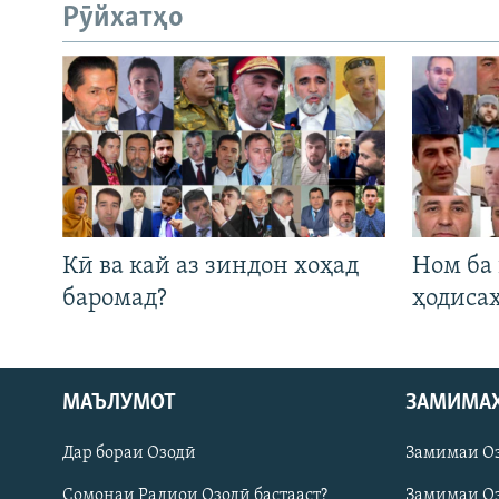
Рӯйхатҳо
Кӣ ва кай аз зиндон хоҳад
Ном ба
баромад?
ҳодиса
Русский
МАЪЛУМОТ
ЗАМИМА
Дар бораи Озодӣ
Замимаи О
ПАЙГИРӢ КУНЕД
Сомонаи Радиои Озодӣ бастааст?
Замимаи Оз