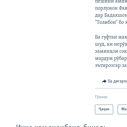
пешини амни
порлумон Фав
дар Бадахшон
"Толибон" бо
Ба гуфтаи ма
шуд, ки нерӯ
заминҳои сок
мардум рӯбар
эътирозгар з
Ба дигаро
Гӯшаҳо
Ҷаҳон
Ма