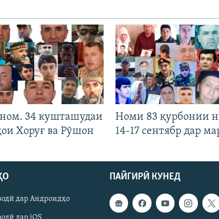
 ном. 34 кушташудаи
Номи 83 қурбонии 
ҳои Хоруғ ва Рӯшон
14-17 сентябр дар ма
ҲО
ПАЙГИРӢ КУНЕД
зодӣ дар Андроидҳо
одӣ дар iOS