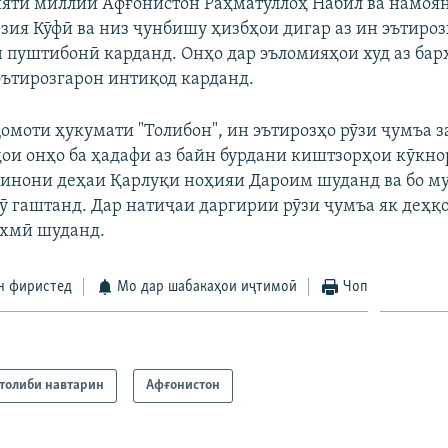
яти миллии Афғонистон Раҳматуллоҳ Набил ва намоя
зия Кӯфӣ ва низ ҷунбишу ҳизбҳои дигар аз ин эътиро
 пуштибонӣ карданд. Онҳо дар эъломияҳои худ аз бар
 эътирозгарон интиқод карданд.
қомоти ҳукумати "Толибон", ин эътирозҳо рӯзи ҷумъа з
ҳои онҳо ба ҳадафи аз байн бурдани киштзорҳои кӯкно
инони деҳаи Қарлуқи ноҳияи Дароим шуданд ва бо м
ӯ гаштанд. Дар натиҷаи даргирии рӯзи ҷумъа як деҳқо
ахмӣ шуданд.
н фиристед
Мо дар шабакаҳои иҷтимоӣ
Чоп
толиби навтарин
Афғонистон