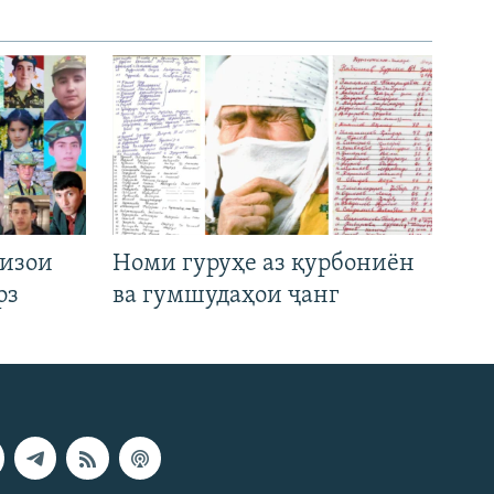
низои
Номи гуруҳе аз қурбониён
рз
ва гумшудаҳои ҷанг