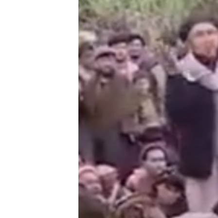
ГУЗОРИШҲОИ РАДИОӢ