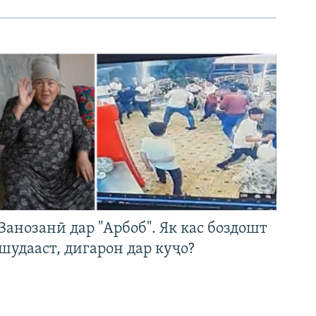
Занозанӣ дар "Арбоб". Як кас боздошт
шудааст, дигарон дар куҷо?