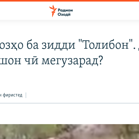
озҳо ба зидди "Толибон".
шон чӣ мегузарад?
н фиристед