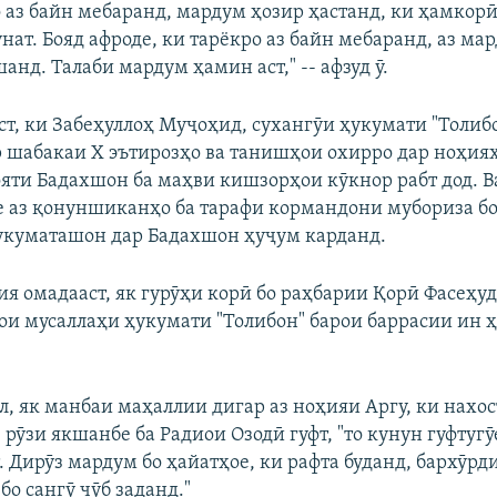
о аз байн мебаранд, мардум ҳозир ҳастанд, ки ҳамкорӣ
нат. Бояд афроде, ки тарёкро аз байн мебаранд, аз ма
нд. Талаби мардум ҳамин аст," -- афзуд ӯ.
ст, ки Забеҳуллоҳ Муҷоҳид, сухангӯи ҳукумати "Толиб
 шабакаи Х эътирозҳо ва танишҳои охирро дар ноҳия
ояти Бадахшон ба маҳви кишзорҳои кӯкнор рабт дод. В
зе аз қонуншиканҳо ба тарафи кормандони мубориза б
куматашон дар Бадахшон ҳуҷум карданд.
ия омадааст, як гурӯҳи корӣ бо раҳбарии Қорӣ Фасеҳу
ои мусаллаҳи ҳукумати "Толибон" барои баррасии ин 
л, як манбаи маҳаллии дигар аз ноҳияи Аргу, ки нахо
рӯзи якшанбе ба Радиои Озодӣ гуфт, "то кунун гуфтугӯ
 Дирӯз мардум бо ҳайатҳое, ки рафта буданд, бархӯрди
бо сангӯ чӯб заданд."