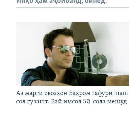
Инҳо ҳам аҷоибанд, бинед:
Аз марги овозхон Баҳром Ғафурӣ шаш
сол гузашт. Вай имсол 50-сола мешуд