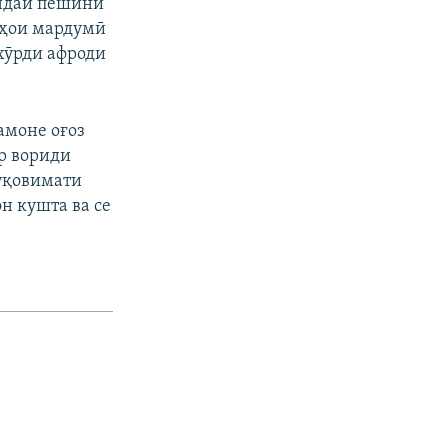
ндаи пешини
зҳои мардумӣ
хӯрди афроди
амоне оғоз
р вориди
уқовимати
н кушта ва се