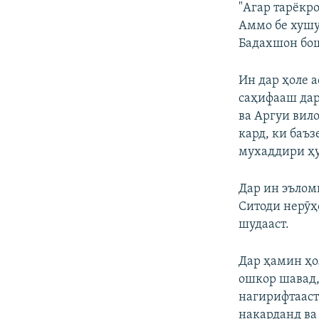
"Агар тарёкр
Аммо бе хушу
Бадахшон боша
Ин дар ҳоле а
саҳифааш дар
ва Аргуи вил
кард, ки баъ
мухаддири ҳу
Дар ин эълом
Ситоди нерӯҳ
шудааст.
Дар ҳамин ҳо
ошкор шавад, 
нагирифтааст.
накарданд ва 