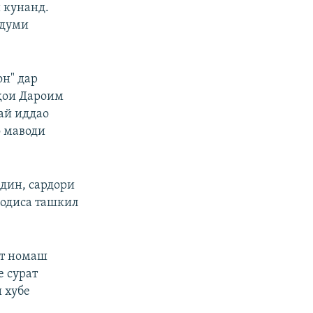
 кунанд.
рдуми
он" дар
ҳои Дароим
ай иддао
о маводи
ддин, сардори
ҳодиса ташкил
ст номаш
е сурат
 хубе