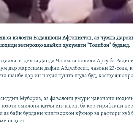
ияҳои вилояти Бадахшони Афғонистон, аз ҷумла Дароим
шоҳиди эътирозҳо алайҳи ҳукумати "Толибон" буданд.
ҳаллӣ аз деҳаи Данда Чашмаи ноҳияи Аргу ба Радио
дум дар маросими дафни Абдулбосит, ҷавони 23-сола, к
ӯзи шанбе дар ин ноҳия кушта шуда буд, хостҳояшонр
сиддин Мубориз, аз фаъолони умури ҷавонони ноҳия
ҷозоти омилони қатли ин ҷавон, ба кор гирифтани не
и аз байн бурдани киштзорҳои кӯкнор ва рафтори хуб б
ми онҳост.