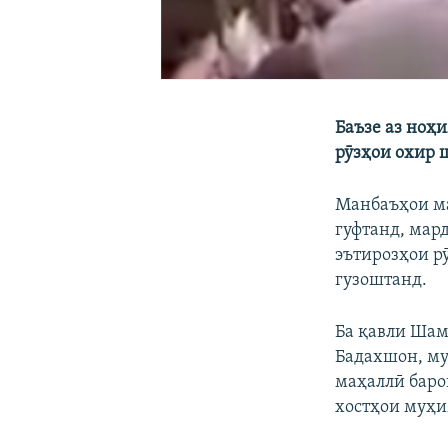
Баъзе аз ноҳ
рӯзҳои охир 
Манбаъҳои ма
гуфтанд, мар
эътирозҳои р
гузоштанд.
Ба қавли Шам
Бадахшон, му
маҳаллӣ баро
хостҳои муҳи