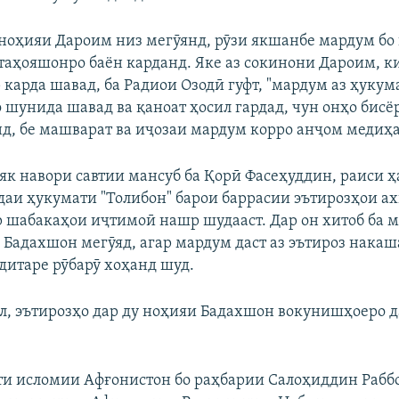
ноҳияи Дароим низ мегӯянд, рӯзи якшанбе мардум б
таҳояшонро баён карданд. Яке аз сокинони Дароим, к
карда шавад, ба Радиои Озодӣ гуфт, "мардум аз ҳукум
о шунида шавад ва қаноат ҳосил гардад, чун онҳо бисё
д, бе машварат ва иҷозаи мардум корро анҷом медиҳа
 як навори савтии мансуб ба Қорӣ Фасеҳуддин, раиси 
аи ҳукумати "Толибон" барои баррасии эътирозҳои а
 шабакаҳои иҷтимоӣ нашр шудааст. Дар он хитоб ба 
 Бадахшон мегӯяд, агар мардум даст аз эътироз накаш
дитаре рӯбарӯ хоҳанд шуд.
л, эътирозҳо дар ду ноҳияи Бадахшон вокунишҳоеро д
и исломии Афғонистон бо раҳбарии Салоҳиддин Рабб