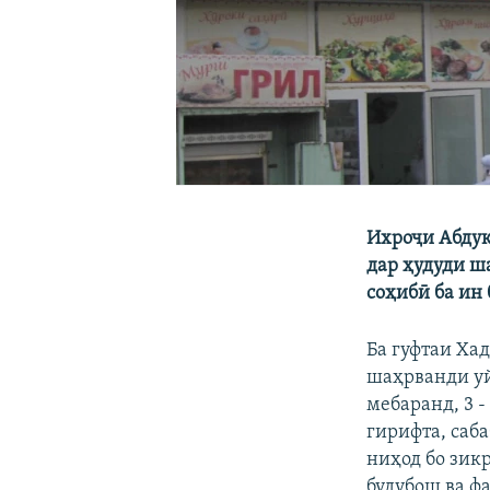
Ихроҷи Абдук
дар ҳудуди ш
соҳибӣ ба ин 
Ба гуфтаи Ха
шаҳрванди уй
мебаранд, 3 
гирифта, саб
ниҳод бо зик
будубош ва ф