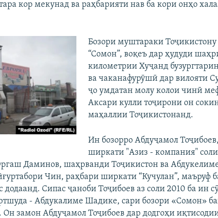
ара кор мекунад ва раҳбарияти нав ба кори онҳо хала
.
Бозори муштараки Тоҷикистону
“Сомон”, воқеъ дар ҳудуди шаҳр
километрии Хуҷанд бузургтарин
ва чаканафурӯшӣ дар вилояти Суғ
ҷо умдатан молу колои чинӣ ме
Аксари кулли тоҷирони он соки
маҳаллии Тоҷикистонанд.
Ин бозорро Абдуҷамол Тоҷибоев
ширкати "Азиз - компания" соли
Эргаш Даминов, шаҳрванди Тоҷикистон ва Абдукелим
ғуртабори Чин, раҳбари ширкати “Кучулан”, маъруф б
 додаанд. Сипас ҷаноби Тоҷибоев аз соли 2010 ба ин с
тшуда - Абдукалиме Шадике, сари бозори «Сомон» ба
. Он замон Абдуҷамол Тоҷибоев дар додгоҳи иқтисодии