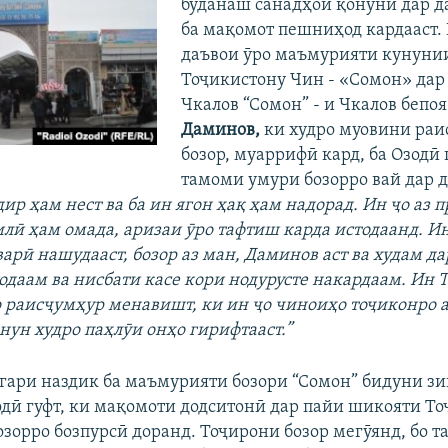
буданаш санадҳои қонунӣ дар да
ба мақомот пешниҳод кардааст. 
даъвои ӯро маъмурияти кунуни
Тоҷикистону Чин - «Сомон» да
Чкалов “Сомон” - и Чкалов бепо
Даминов,
ки худро муовини раи
бозор, муаррифӣ кард, ба Озодӣ 
тамоми умури бозорро вай дар д
ир ҳам нест ва ба ин ягон ҳақ ҳам надорад. Ин ҷо аз 
илӣ ҳам омада, аризаи ӯро тафтиш карда истодаанд. Ин
варӣ нашудааст, бозор аз ман, Даминов аст ва худам д
одаам ва нисбати касе кори нодурусте накардаам. Ин Т
то раисҷумҳур менавишт, ки ин ҷо чиноиҳо тоҷиконро а
нун худро паҳлӯи онҳо гирифтааст.”
гари наздик ба маъмурияти бозори “Сомон” бидуни зи
одӣ гуфт, ки мақомоти додситонӣ дар пайи шикояти То
зорро бозпурсӣ доранд. Тоҷирони бозор мегӯянд, бо т