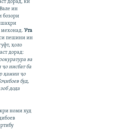
ст дорад, ки
Вале ин
и бозори
р шаҳри
я мехонад.
Ута
си пешини ин
гуфт, ҳоло
аст дорад:
прокуратура ва
 ҷо нисбат ба
ар ҳамин ҷо
оҷибоев буд,
зоб дода
кри номи худ
ҷибоев
артибу