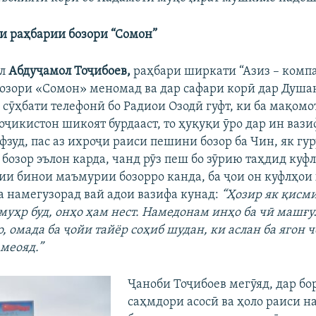
ри раҳбарии бозори “Сомон”
ол
Абдуҷамол Тоҷибоев,
раҳбари ширкати “Азиз – компа
бозори «Сомон» меномад ва дар сафари корӣ дар Душа
 сӯҳбати телефонӣ бо Радиои Озодӣ гуфт, ки ба мақомо
оҷикистон шикоят бурдааст, то ҳуқуқи ӯро дар ин ваз
фзуд, пас аз ихроҷи раиси пешини бозор ба Чин, як гу
 бозор эълон карда, чанд рӯз пеш бо зӯрию таҳдид куф
ии бинои маъмурии бозорро канда, ба ҷои он куфлҳои
а намегузорад вай адои вазифа кунад:
“Ҳозир як қисм
 муҳр буд, онҳо ҳам нест. Намедонам инҳо ба чӣ машғу
 омада ба ҷойи тайёр соҳиб шудан, ки аслан ба ягон 
амеояд.”
Ҷаноби Тоҷибоев мегӯяд, дар бо
саҳмдори асосӣ ва ҳоло раиси н