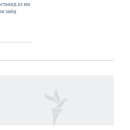
стаанд аз ин
ои зиёд