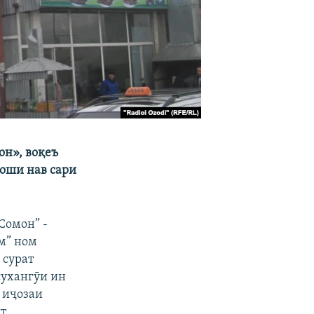
он», воқеъ
лоши нав сари
Сомон” -
м” ном
 сурат
сухангӯи ин
 иҷозаи
т.