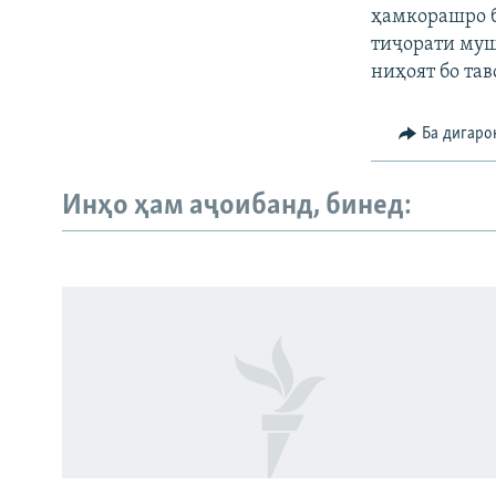
ҳамкорашро б
тиҷорати муш
ниҳоят бо та
Ба дигаро
Инҳо ҳам аҷоибанд, бинед:
Русский
ПАЙГИРӢ КУНЕД
Ҳамаи сомонаҳои RFE/RL