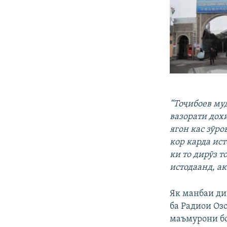
“Тоҷибоев муд
вазорати дох
ягон кас зӯро
кор карда ист
ки то дирӯз 
истодаанд, ак
Як манбаи ди
ба Радиои Оз
маъмурони бо