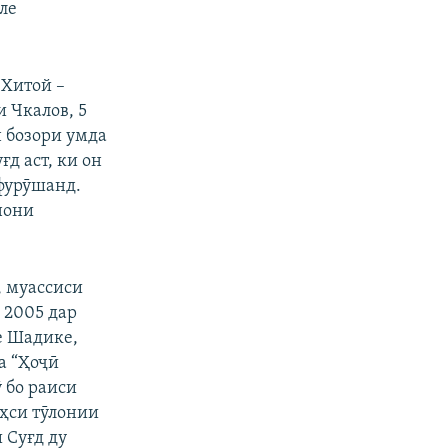
ле
 Хитой –
и Чкалов, 5
 бозори умда
д аст, ки он
фурӯшанд.
нони
, муассиси
 2005 дар
е Шадике,
а “Ҳоҷӣ
ӯ бо раиси
ҳси тӯлонии
 Суғд ду