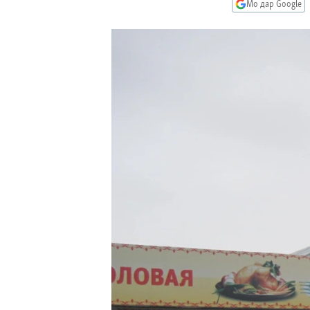
ГУЗОРИШҲОИ РАДИОӢ
Мо дар Google