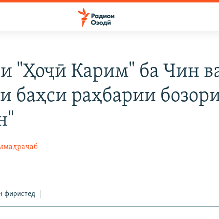
и "Ҳоҷӣ Карим" ба Чин в
и баҳси раҳбарии бозор
н"
ммадраҷаб
н фиристед