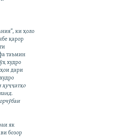
ния”, ки ҳоло
нбе қарор
ти
ифа таъмин
рӯҳ худро
лҳои дари
 худро
и ҳуҷҷатҳо
ланд.
чорчӯбаи
раи як
ави бозор