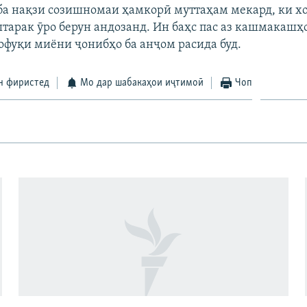
а нақзи созишномаи ҳамкорӣ муттаҳам мекард, ки хо
тарак ӯро берун андозанд. Ин баҳс пас аз кашмакашҳ
вофуқи миёни ҷонибҳо ба анҷом расида буд.
н фиристед
Мо дар шабакаҳои иҷтимоӣ
Чоп