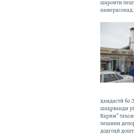
шароити пешт
намерасонад
ҳамдастӣ бо 
шаҳрванди уй
Карим” таъсис
пешини депор
додгоҳӣ дошт