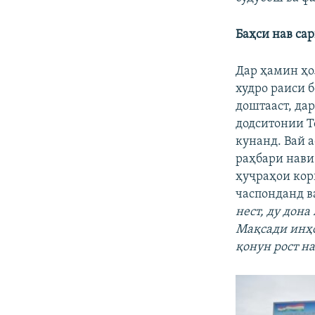
Баҳси нав са
Дар ҳамин ҳ
худро раиси 
доштааст, дар
додситонии Т
кунанд. Вай а
раҳбари нави
ҳуҷраҳои кор
часпонданд в
нест, ду дона
Мақсади инҳо,
қонун рост н