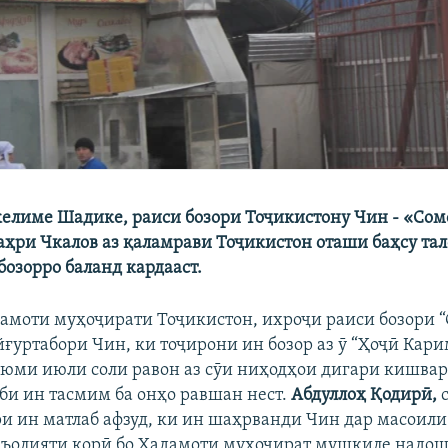
елиме Шадике, раиси бозори Тоҷикистону Чин - «Сом
аҳри Чкалов аз қаламрави Тоҷикистон оташи баҳсу та
бозорро баланд кардааст.
дамоти муҳоҷирати Тоҷикистон, ихроҷи раиси бозори “
ғуртабори Чин, ки тоҷирони ин бозор аз ӯ “Ҳоҷӣ Кари
- юми июли соли равон аз сӯи ниҳодҳои дигари кишвар
аби ин тасмим ба онҳо равшан нест.
Абдуллоҳ Қодирӣ,
ри ин матлаб афзуд, ки ин шаҳрванди Чин дар масоили
аъолияти корӣ бо Хадамоти муҳоҷират мушкиле надош