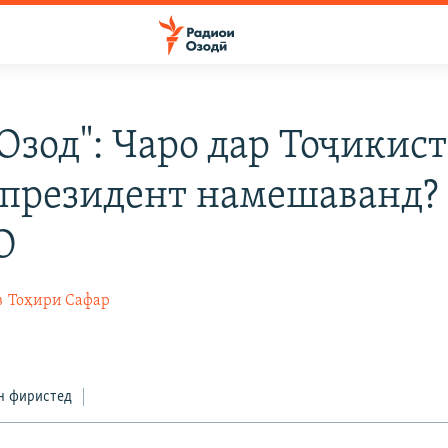
 Озод": Чаро дар Тоҷикис
 президент намешаванд?
О
в
Тоҳири Сафар
0
н фиристед