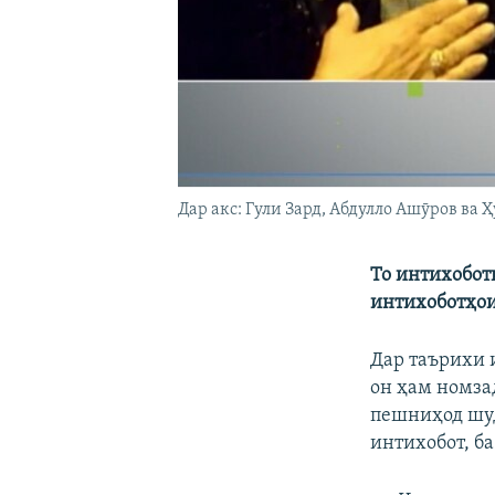
Дар акс: Гули Зард, Абдулло Ашӯров ва
То интихобот
интихоботҳои
Дар таърихи 
он ҳам номза
пешниҳод шуд
интихобот, б