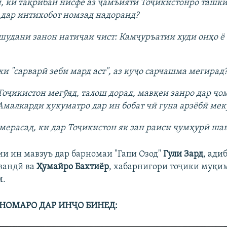
, ки тақрибан нисфе аз ҷамъияти Тоҷикистонро ташк
 дар интихобот номзад надоранд?
удани занон натиҷаи чист: Камҷуръатии худи онҳо ё
ки "сарварӣ зеби мард аст", аз куҷо сарчашма мегирад
оҷикистон мегӯяд, талош дорад, мавқеи занро дар ҷо
Амалкарди ҳукуматро дар ин бобат чӣ гуна арзёбӣ мек
мерасад, ки дар Тоҷикистон як зан раиси ҷумҳурӣ ша
ии ин мавзуъ дар барномаи "Гапи Озод"
Гули Зард
, ади
вандӣ ва
Ҳумайро Бахтиёр
, хабарнигори тоҷики муқи
м.
НОМАРО ДАР ИНҶО БИНЕД: