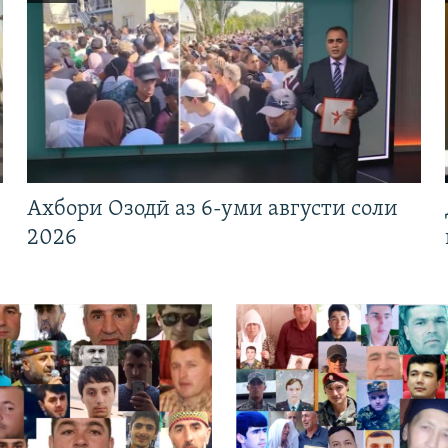
Ахбори Озодӣ аз 6-уми августи соли
2026