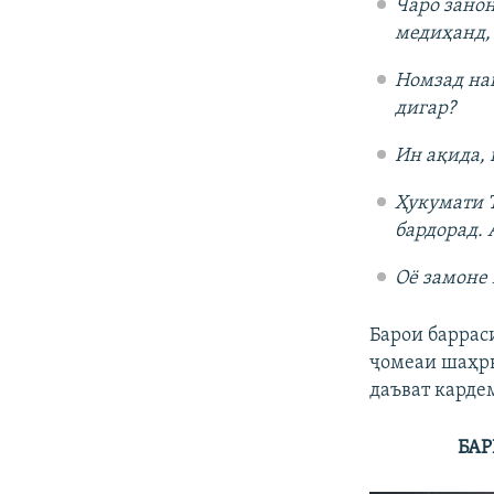
Чаро занон
медиҳанд,
Номзад наш
дигар?
Ин ақида, 
Ҳукумати Т
бардорад. 
Оё замоне 
Барои баррас
ҷомеаи шаҳр
даъват карде
БАР