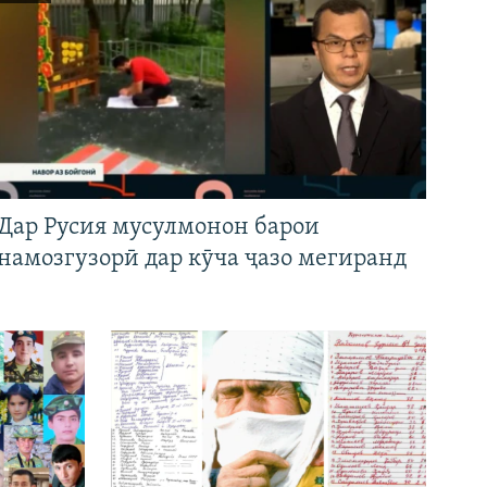
Дар Русия мусулмонон барои
намозгузорӣ дар кӯча ҷазо мегиранд