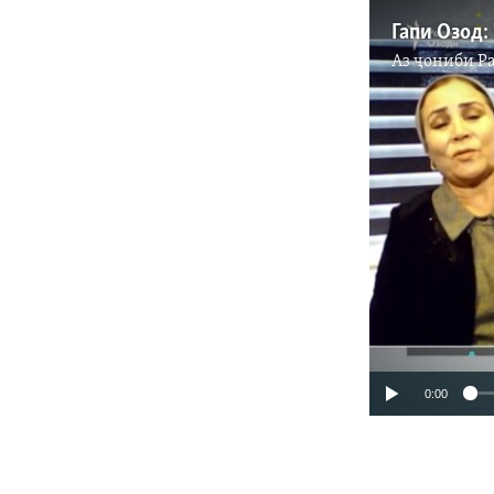
Аз ҷониби
Р
0:00