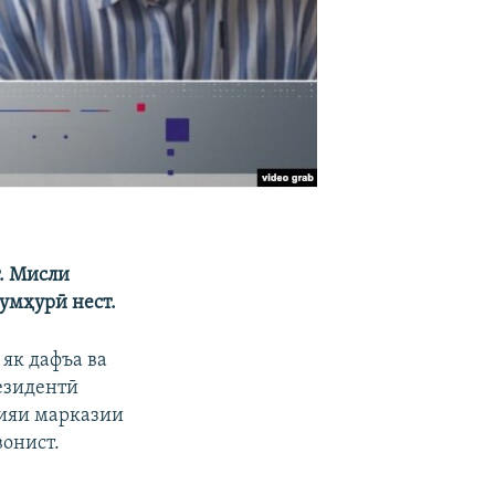
т. Мисли
умҳурӣ нест.
як дафъа ва
езидентӣ
сияи марказии
вонист.