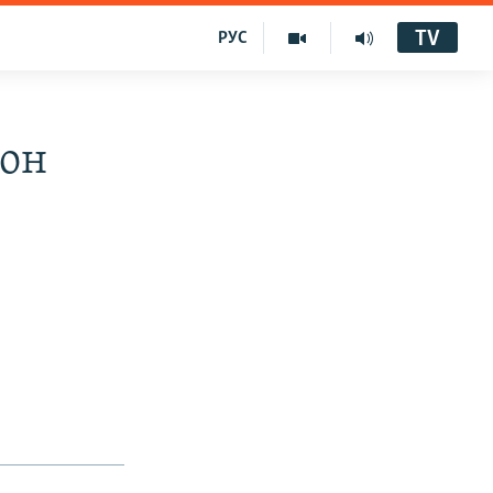
TV
РУС
тон