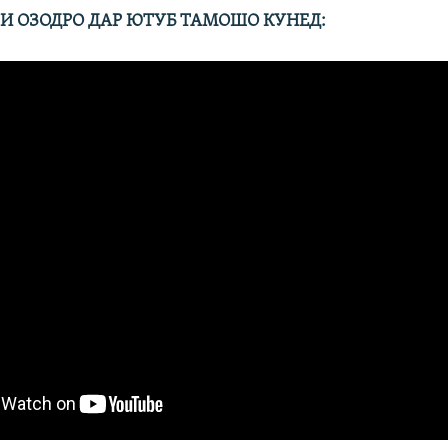
И ОЗОДРО ДАР ЮТУБ ТАМОШО КУНЕД:
Auto
240p
360p
480p
720p
1080p