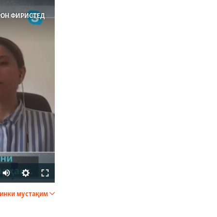
РОН ФИРИСТЕД
Auto
240p
инки мустақим
ФИРИСТЕД
360p