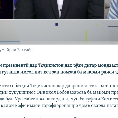
 Ҳумайрои Бахтиёр
и президентӣ дар Тоҷикистон даҳ рӯзи дигар мондаас
 гузашта имсол низ ҳеч зан номзад ба мақоми раиси ҷ
интихоботҳои Тоҷикистон дар даврони истиқлол танҳо 
дии ҳуқуқшинос Ойниҳол Бобоназарова ба мақоми пр
а буд. Ӯро сабтином накарданд, чун ба гуфтаи Комис
а қадри кофӣ имзои тарафдоронашро ҷамъ оварда ната