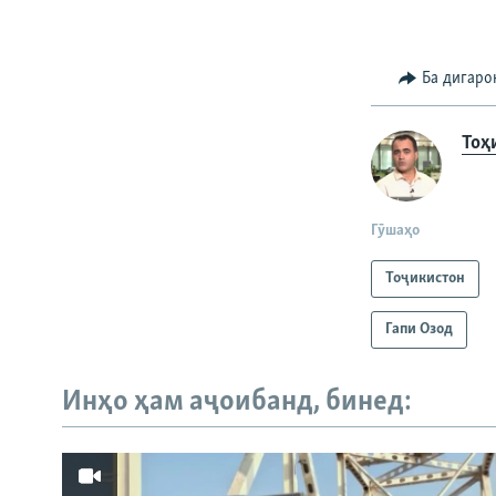
Ба дигаро
Тоҳ
Гӯшаҳо
Тоҷикистон
Гапи Озод
Инҳо ҳам аҷоибанд, бинед: