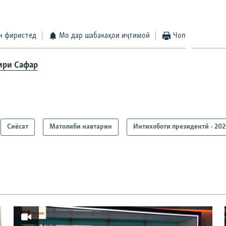
н фиристед
Мо дар шабакаҳои иҷтимоӣ
Чоп
ири Сафар
Сиёсат
Матолиби навтарин
Интихоботи президентӣ - 20