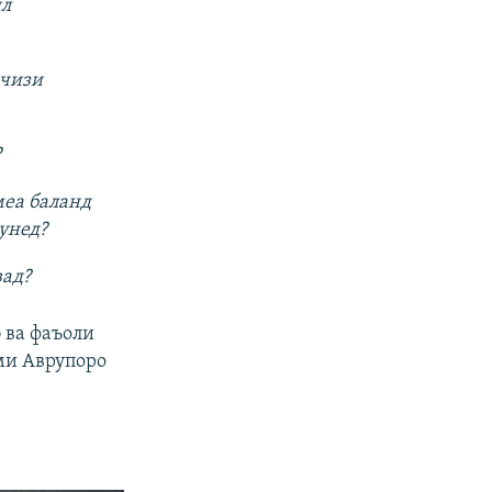
ил
 чизи
?
меа баланд
унед?
вад?
б ва фаъоли
ми Аврупоро