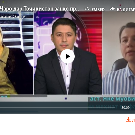
Гапи Озод: Чаро дар Тоҷикистон занҳо президент намешаванд?
EMBED
БА ДИГА
адиои Озодӣ
Феълан кор намекунад
30:09
Л
EMBED
БА ДИГАРОН 