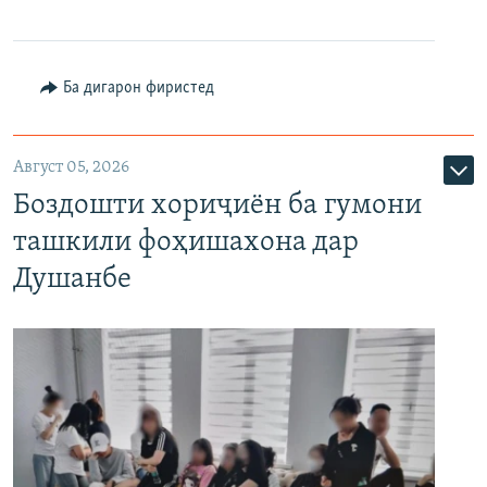
Ба дигарон фиристед
Август 05, 2026
Боздошти хориҷиён ба гумони
ташкили фоҳишахона дар
Душанбе