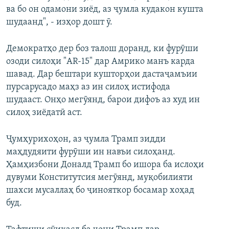
ва бо он одамони зиёд, аз ҷумла кудакон кушта
шудаанд", - изҳор дошт ӯ.
Демократҳо дер боз талош доранд, ки фурӯши
озоди силоҳи "AR-15" дар Амрико манъ карда
шавад. Дар бештари кушторҳои дастаҷамъии
пурсарусадо маҳз аз ин силоҳ истифода
шудааст. Онҳо мегӯянд, барои дифоъ аз худ ин
силоҳ зиёдатӣ аст.
Ҷумҳурихоҳон, аз ҷумла Трамп зидди
маҳдудяити фурӯши ин навъи силоҳанд.
Ҳамҳизбони Доналд Трамп бо ишора ба ислоҳи
дувуми Конститутсия мегӯянд, муқобилияти
шахси мусаллаҳ бо ҷинояткор босамар хоҳад
буд.