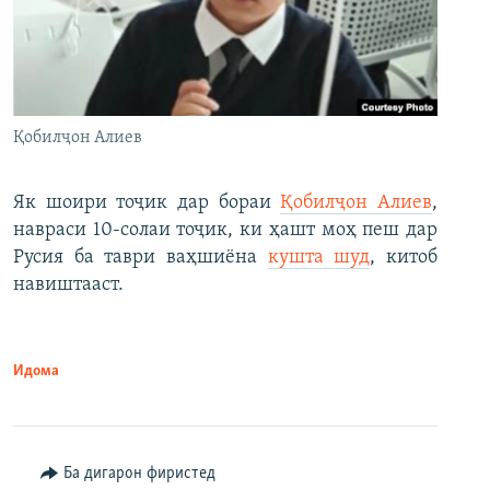
Қобилҷон Алиев
Як шоири тоҷик дар бораи
Қобилҷон Алиев
,
навраси 10-солаи тоҷик, ки ҳашт моҳ пеш дар
Русия ба таври ваҳшиёна
кушта шуд
, китоб
навиштааст.
Идома
Ба дигарон фиристед