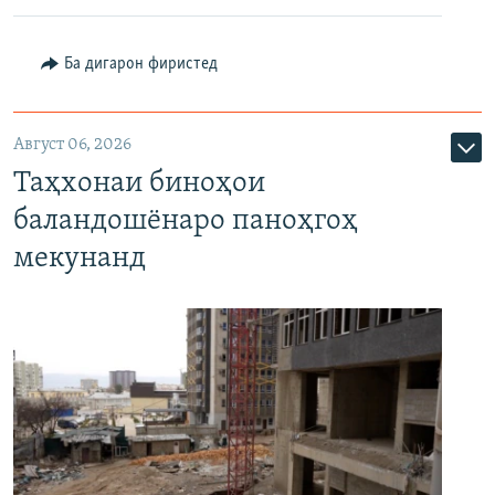
Ба дигарон фиристед
Август 06, 2026
Таҳхонаи биноҳои
баландошёнаро паноҳгоҳ
мекунанд