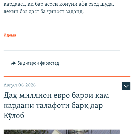
кардааст, ки бар асоси қонуни афв озод шуда,
лекин боз даст ба ҷиноят заданд.
Идома
Ба дигарон фиристед
Август 06, 2026
Даҳ миллион евро барои кам
кардани талафоти барқ дар
Кӯлоб