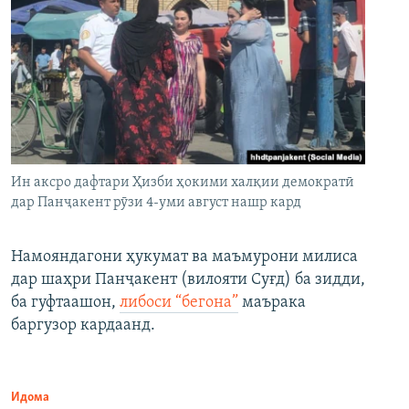
Ин аксро дафтари Ҳизби ҳокими халқии демократӣ
дар Панҷакент рӯзи 4-уми август нашр кард
Намояндагони ҳукумат ва маъмурони милиса
дар шаҳри Панҷакент (вилояти Суғд) ба зидди,
ба гуфтаашон,
либоси “бегона”
маърака
баргузор кардаанд.
Идома