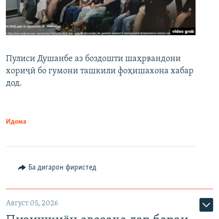
Пулиси Душанбе аз боздошти шаҳрвандони
хориҷӣ бо гумони ташкили фоҳишахона хабар
дод.
Идома
Ба дигарон фиристед
Август 05, 2026