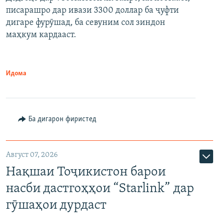
писарашро дар ивази 3300 доллар ба ҷуфти
дигаре фурӯшад, ба севуним сол зиндон
маҳкум кардааст.
Идома
Ба дигарон фиристед
Август 07, 2026
Нақшаи Тоҷикистон барои
насби дастгоҳҳои “Starlink” дар
гӯшаҳои дурдаст