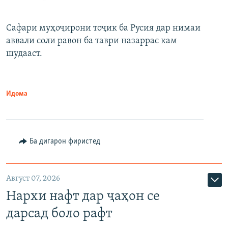
Сафари муҳоҷирони тоҷик ба Русия дар нимаи
аввали соли равон ба таври назаррас кам
шудааст.
Идома
Ба дигарон фиристед
Август 07, 2026
Нархи нафт дар ҷаҳон се
дарсад боло рафт