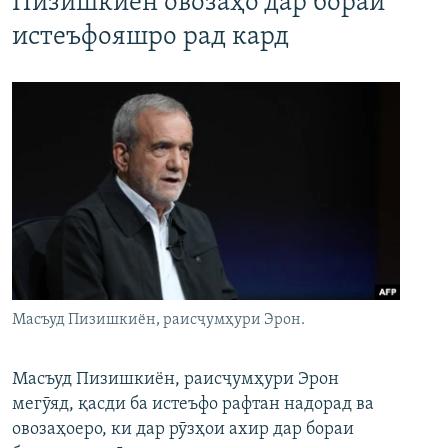
Пизишкиён овозаҳо дар бораи
истеъфояшро рад кард
Масъуд Пизишкиён, раисҷумҳури Эрон.
Масъуд Пизишкиён, раисҷумҳури Эрон
мегӯяд, қасди ба истеъфо рафтан надорад ва
овозаҳоеро, ки дар рӯзҳои ахир дар бораи