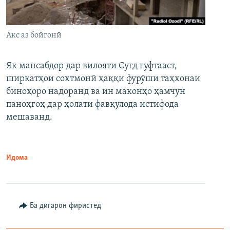
Акс аз бойгонӣ
Як мансабдор дар вилояти Суғд гуфтааст,
ширкатҳои сохтмонӣ ҳаққи фурӯши таҳхонаи
биноҳоро надоранд ва ин маконҳо ҳамчун
паноҳгоҳ дар ҳолати фавқулода истифода
мешаванд.
Идома
Ба дигарон фиристед