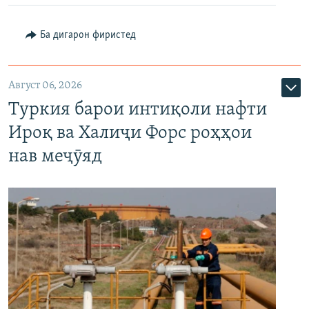
Ба дигарон фиристед
Август 06, 2026
Туркия барои интиқоли нафти
Ироқ ва Халиҷи Форс роҳҳои
нав меҷӯяд