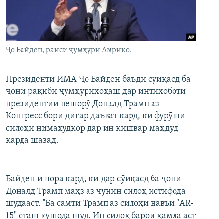
ГУЗОРИШҲОИ РАДИОӢ
Русский
ПАЙГИРӢ КУНЕД
Ҷо Байден, раиси ҷумҳури Амрико.
Президенти ИМА Ҷо Байден баъди сӯиқасд ба
ҷони рақиби ҷумҳурихоҳаш дар интихоботи
президентии пешорӯ Доналд Трамп аз
Ҳамаи сомонаҳои RFE/RL
Конгресс бори дигар даъват кард, ки фурӯши
силоҳи нимахудкор дар ин кишвар маҳдуд
карда шавад.
Байден ишора кард, ки дар сӯиқасд ба ҷони
Доналд Трамп маҳз аз чунин силоҳ истифода
шудааст. "Ба самти Трамп аз силоҳи навъи "AR-
15" оташ кушода шуд. Ин силоҳ барои ҳамла аст