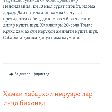
Тафтиши сӯиқасд ба ҷони Трамп дар
Пенсилвания, ки 13 июл сурат гирифт, идома
дорад. Дар натиҷаи ин ҳамла ба ҷуз аз
президенти собиқ, ду кас захмӣ ва як тани
дигар кушта шуд. Ҳамлагари 20-сола Томас
Крукс ҳам аз сӯи нерӯҳои амниятӣ кушта шуд.
Сабабҳои ҳодиса ҳанӯз номаълуманд.
Ба дигарон фиристед
Ҳамаи хабарҳои имрӯзро дар
инҷо бихонед