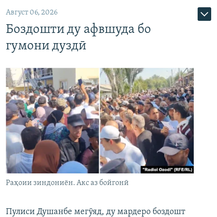
Август 06, 2026
Боздошти ду афвшуда бо
гумони дуздӣ
Раҳоии зиндониён. Акс аз бойгонӣ
Пулиси Душанбе мегӯяд, ду мардеро боздошт