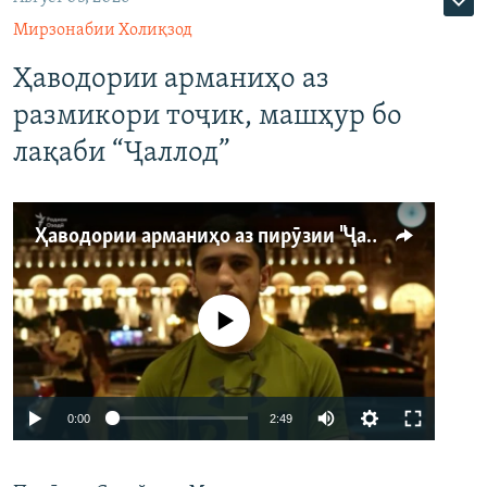
Мирзонабии Холиқзод
Ҳаводории арманиҳо аз
размикори тоҷик, машҳур бо
лақаби “Ҷаллод”
Ҳаводории арманиҳо аз пирӯзии "Ҷаллод"-и тоҷик
Феълан кор намекунад
Auto
0:00
2:49
240p