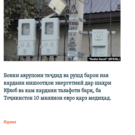
Бонки аврупоии таҷдид ва рушд барои нав
кардани иншоотҳои энергетикӣ дар шаҳри
Кӯлоб ва кам кардани талафоти барқ, ба
Тоҷикистон 10 миллион евро қарз медиҳад.
Идома