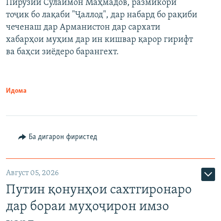
Пирӯзии Сулаймон Маҳмадов, размикори
360p
тоҷик бо лақаби "Ҷаллод", дар набард бо рақиби
480p
Auto
240p
360p
480p
чеченаш дар Арманистон дар сархати
720p
хабарҳои муҳим дар ин кишвар қарор гирифт
720p
1080p
ва баҳси зиёдеро барангехт.
1080p
Идома
Ба дигарон фиристед
Август 05, 2026
Путин қонунҳои сахтгиронаро
дар бораи муҳоҷирон имзо