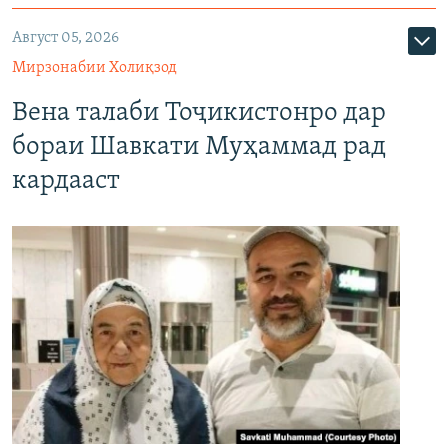
Август 05, 2026
Мирзонабии Холиқзод
Вена талаби Тоҷикистонро дар
бораи Шавкати Муҳаммад рад
кардааст