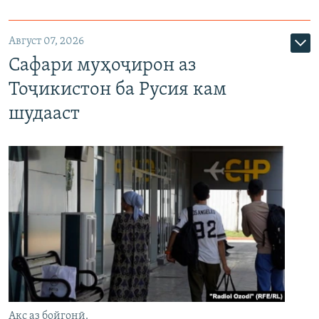
Август 07, 2026
Сафари муҳоҷирон аз
Тоҷикистон ба Русия кам
шудааст
Акс аз бойгонӣ.