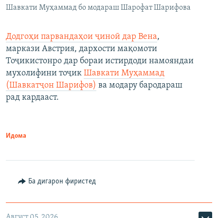
Шавкати Муҳаммад бо модараш Шарофат Шарифова
Додгоҳи парвандаҳои ҷиноӣ дар Вена
,
маркази Австрия, дархости мақомоти
Тоҷикистонро дар бораи истирдоди намояндаи
мухолифини тоҷик
Шавкати Муҳаммад
(Шавкатҷон Шарифов)
ва модару бародараш
рад кардааст.
Идома
Ба дигарон фиристед
Август 05, 2026