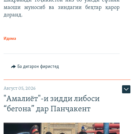
шаҳрванди Тоҷикистон низ бо умеди ёфтани
маоши муносиб ва зиндагии беҳтар қарор
доранд.
Идома
Ба дигарон фиристед
Август 05, 2026
"Амалиёт"-и зидди либоси
“бегона” дар Панҷакент