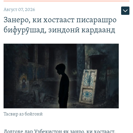
Август 07, 2026
Занеро, ки хостааст писарашро
бифурӯшад, зиндонӣ кардаанд
Тасвир аз бойгонӣ
Додгоҳе дар Узбекистон як занро, ки хостааст,