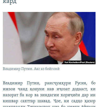
кард
Владимир Путин. Акс аз бойгонӣ
Владимир Путин, раисҷумҳури Русия, бо
имзои чанд қонуни нав иҷозат додааст, ки
назорат ба кор ва зиндагии хориҷиён дар ин
кишвар сахттар шавад. Ҷое, ки садҳо ҳазор