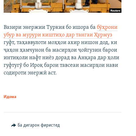
Вазири энержии Туркия бо ишора ба
бӯҳрони
убур ва мурури киштиҳо дар тангаи Ҳурмуз
гуфт, таҳаввулоти моҳҳои ахир нишон дод, ки
ҷаҳон ҳамчунон ба масирҳои ҷойгузин барои
интиқоли нафт ниёз дорад ва Анқара дар ҳоли
гуфтугӯ бо Ироқ барои тавсеаи масирҳои нави
содироти энержӣ аст.
Идома
Ба дигарон фиристед