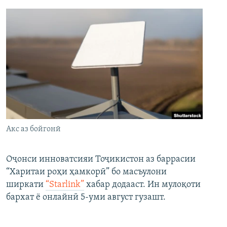
Акс аз бойгонӣ
Оҷонси инноватсияи Тоҷикистон аз баррасии
“Харитаи роҳи ҳамкорӣ” бо масъулони
ширкати
“Starlink”
хабар додааст. Ин мулоқоти
бархат ё онлайнӣ 5-уми август гузашт.