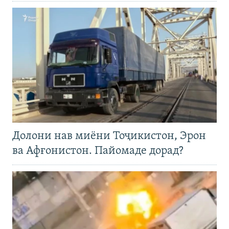
Долони нав миёни Тоҷикистон, Эрон
ва Афғонистон. Пайомаде дорад?