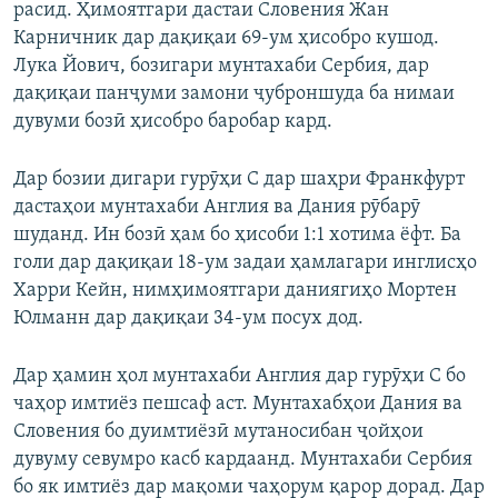
расид. Ҳимоятгари дастаи Словения Жан
Карничник дар дақиқаи 69‑ум ҳисобро кушод.
Лука Йович, бозигари мунтахаби Сербия, дар
дақиқаи панҷуми замони ҷуброншуда ба нимаи
дувуми бозӣ ҳисобро баробар кард.
Дар бозии дигари гурӯҳи С дар шаҳри Франкфурт
дастаҳои мунтахаби Англия ва Дания рӯбарӯ
шуданд. Ин бозӣ ҳам бо ҳисоби 1:1 хотима ёфт. Ба
голи дар дақиқаи 18‑ум задаи ҳамлагари инглисҳо
Харри Кейн, нимҳимоятгари даниягиҳо Мортен
Юлманн дар дақиқаи 34-ум посух дод.
Дар ҳамин ҳол мунтахаби Англия дар гурӯҳи С бо
чаҳор имтиёз пешсаф аст. Мунтахабҳои Дания ва
Словения бо дуимтиёзӣ мутаносибан ҷойҳои
дувуму севумро касб кардаанд. Мунтахаби Сербия
бо як имтиёз дар мақоми чаҳорум қарор дорад. Дар