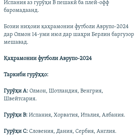
Испания аз гурӯҳи В пешакӣ ба плей-офф
баромадаанд.
Бозии ниҳоии қаҳрамонии футболи Аврупо-2024
дар Олмон 14-уми июл дар шаҳри Берлин баргузор
мешавад.
Қаҳрамонии футболи Аврупо-2024
Таркиби гурӯҳҳо:
Гурӯҳи A:
Олмон, Шотландия, Венгрия,
Швейтсария.
Г
урӯҳи
B:
Испания, Хорватия, Италия, Албания.
Г
урӯҳи
C:
Словения, Дания, Сербия, Англия.