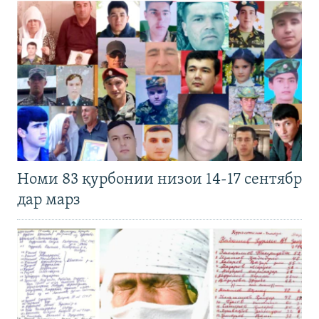
Номи 83 қурбонии низои 14-17 сентябр
дар марз