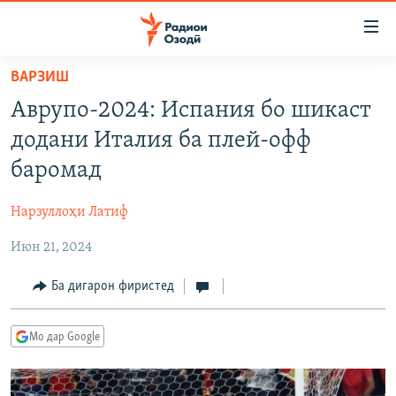
Пайвандҳои
дастрасӣ
Ҷаҳиш
ВАРЗИШ
ба
ГӮШАҲО
Аврупо-2024: Испания бо шикаст
мояи
ГАПИ ОЗОД
СИЁСАТ
аслӣ
додани Италия ба плей-офф
РӮЗГОРИ МУҲОҶИР
Ҷаҳиш
ИҚТИСОД
баромад
ба
САЛОМ, ХОҲАР
ҶОМЕА
феҳристи
Нарзуллоҳи Латиф
ТАҲҚИҚОТ
ҚАЗИЯИ "КРОКУС"
аслӣ
Ҷаҳиш
Июн 21, 2024
ҶАНГ ДАР УКРАИНА
ОСИЁИ МАРКАЗӢ
ба
НАЗАРИ МАРДУМ
ФАРҲАНГ
Ба дигарон фиристед
ҷустор
ЧАНДРАСОНАӢ
МЕҲМОНИ ОЗОДӢ
БЛОГИСТОН
Мо дар Google
РӮЙХАТҲО
ВАРЗИШ
ОЗОДӢ ОНЛАЙН
ВИДЕО
КИТОБҲОИ ОЗОДӢ
НИГОРИСТОН