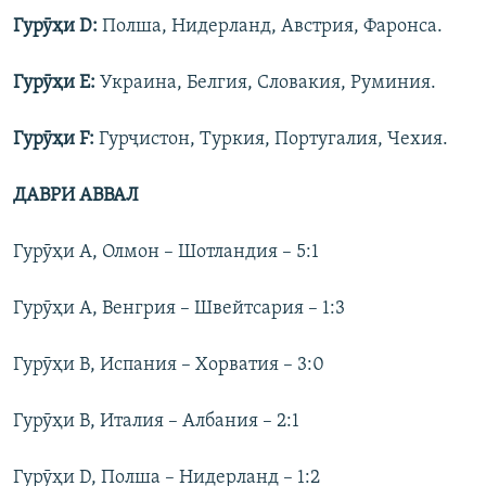
Г
урӯҳи
D:
Полша, Нидерланд, Австрия, Фаронса.
Г
урӯҳи
E:
Украина, Белгия, Словакия, Руминия.
Г
урӯҳи
F
:
Гурҷистон, Туркия, Португалия, Чехия.
ДАВРИ АВВАЛ
Гурӯҳи А, Олмон – Шотландия – 5:1
Гурӯҳи A, Венгрия – Швейтсария – 1:3
Гурӯҳи B, Испания – Хорватия – 3:0
Гурӯҳи B, Италия – Албания – 2:1
Гурӯҳи D, Полша – Нидерланд – 1:2