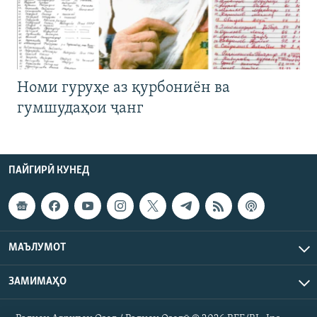
Номи гуруҳе аз қурбониён ва
гумшудаҳои ҷанг
ПАЙГИРӢ КУНЕД
МАЪЛУМОТ
ЗАМИМАҲО