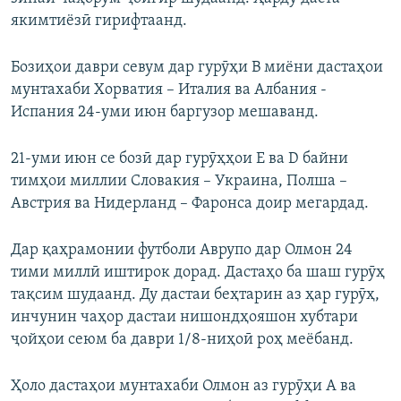
якимтиёзӣ гирифтаанд.
Бозиҳои даври севум дар гурӯҳи В миёни дастаҳои
мунтахаби Хорватия – Италия ва Албания -
Испания 24-уми июн баргузор мешаванд.
21-уми июн се бозӣ дар гурӯҳҳои Е ва D байни
тимҳои миллии Словакия – Украина, Полша –
Австрия ва Нидерланд – Фаронса доир мегардад.
Дар қаҳрамонии футболи Аврупо дар Олмон 24
тими миллӣ иштирок дорад. Дастаҳо ба шаш гурӯҳ
тақсим шудаанд. Ду дастаи беҳтарин аз ҳар гурӯҳ,
инчунин чаҳор дастаи нишондҳояшон хубтари
ҷойҳои сеюм ба даври 1/8-ниҳоӣ роҳ меёбанд.
Ҳоло дастаҳои мунтахаби Олмон аз гурӯҳи А ва