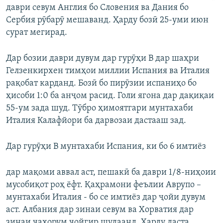
даври севум Англия бо Словения ва Дания бо
Сербия рӯбарӯ мешаванд. Ҳарду бозӣ 25-уми июн
сурат мегирад.
Дар бозии даври дувум дар гурӯҳи В дар шаҳри
Гелзенкирхен тимҳои миллии Испания ва Италия
рақобат карданд. Бозӣ бо пирӯзии испаниҳо бо
ҳисоби 1:0 ба анҷом расид. Голи ягона дар дақиқаи
55‑ум зада шуд. Тӯбро ҳимоятгари мунтахаби
Италия Калафйори ба дарвозаи дастааш зад.
Дар гурӯҳи В мунтахаби Испания, ки бо 6 имтиёз
дар мақоми аввал аст, пешакӣ ба даври 1/8-ниҳоии
мусобиқот роҳ ёфт. Қаҳрамони феълии Аврупо –
мунтахаби Италия - бо се имтиёз дар ҷойи дувум
аст. Албания дар зинаи севум ва Хорватия дар
зинаи чаҳорум ҷойгир шудаанд. Ҳарду даста