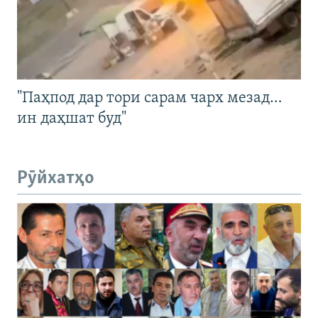
"Паҳпод дар тори сарам чарх мезад…
ин даҳшат буд"
Рӯйхатҳо