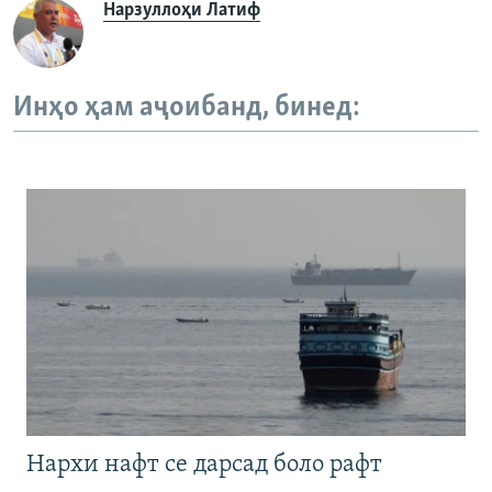
Нарзуллоҳи Латиф
Инҳо ҳам аҷоибанд, бинед:
Нархи нафт се дарсад боло рафт