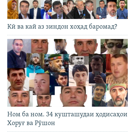
Кӣ ва кай аз зиндон хоҳад баромад?
Ном ба ном. 34 кушташудаи ҳодисаҳои
Хоруғ ва Рӯшон