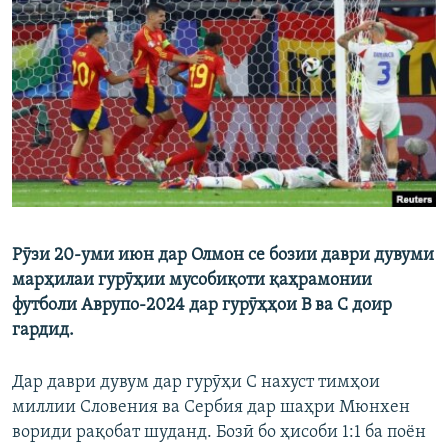
ГУЗОРИШҲОИ РАДИОӢ
Русский
ПАЙГИРӢ КУНЕД
Ҳамаи сомонаҳои RFE/RL
Рӯзи 20-уми июн дар Олмон се бозии даври дувуми
марҳилаи гурӯҳии мусобиқоти қаҳрамонии
футболи Аврупо-2024 дар гурӯҳҳои В ва С доир
гардид.
Дар даври дувум дар гурӯҳи С нахуст тимҳои
миллии Словения ва Сербия дар шаҳри Мюнхен
вориди рақобат шуданд. Бозӣ бо ҳисоби 1:1 ба поён