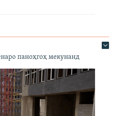
наро паноҳгоҳ мекунанд