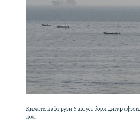
Қимати нафт рӯзи 6 август бори дигар афзои
дод.