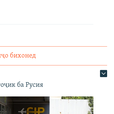
нҷо бихонед
оҷик ба Русия