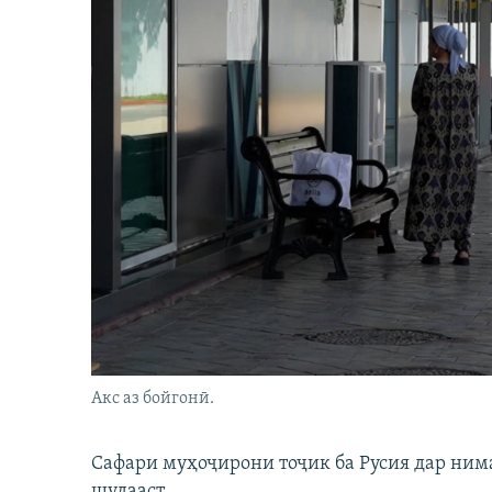
Акс аз бойгонӣ.
Сафари муҳоҷирони тоҷик ба Русия дар нима
шудааст.