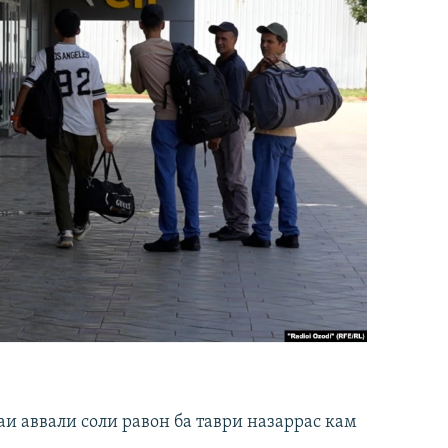
и аввали соли равон ба таври назаррас кам