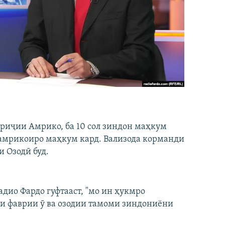
ориҷии Амрико, ба 10 сол зиндон маҳкум
-амрикоиро маҳкум кард. Вализода корманди
 Озодӣ буд.
дио Фардо гуфтааст, "мо ин ҳукмро
и фаврии ӯ ва озодии тамоми зиндониёни