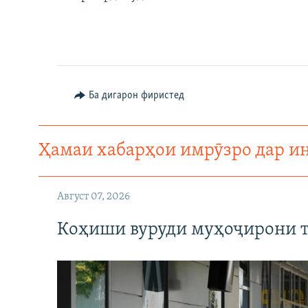
Ба дигарон фиристед
Ҳамаи хабарҳои имрӯзро дар и
Август 07, 2026
Коҳиши вуруди муҳоҷирони т