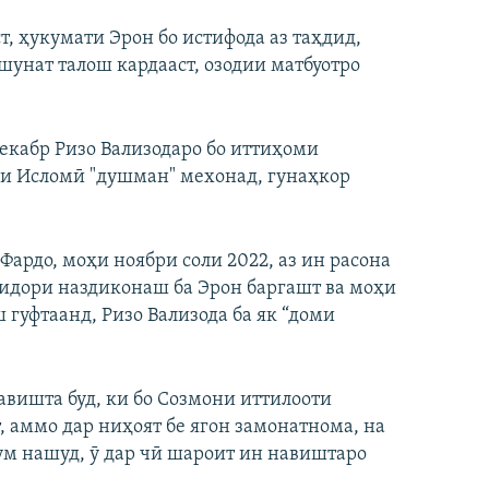
, ҳукумати Эрон бо истифода аз таҳдид,
шунат талош кардааст, озодии матбуотро
екабр Ризо Вализодаро бо иттиҳоми
ии Исломӣ "душман" мехонад, гунаҳкор
 Фардо, моҳи ноябри соли 2022, аз ин расона
 дидори наздиконаш ба Эрон баргашт ва моҳи
 гуфтаанд, Ризо Вализода ба як “доми
авишта буд, ки бо Созмони иттилооти
 аммо дар ниҳоят бе ягон замонатнома, на
ум нашуд, ӯ дар чӣ шароит ин навиштаро