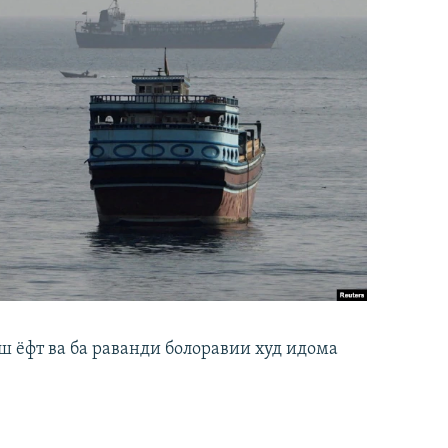
ш ёфт ва ба раванди болоравии худ идома