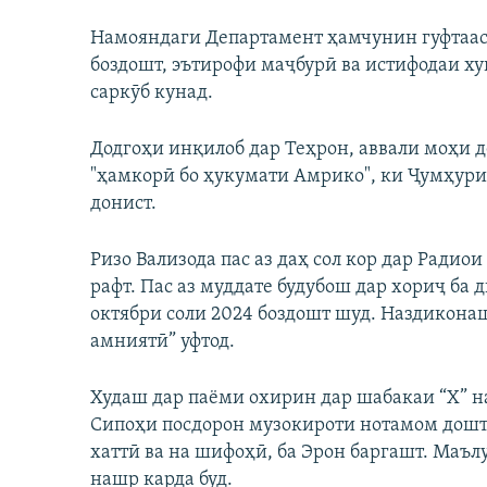
Намояндаги Департамент ҳамчунин гуфтааст
боздошт, эътирофи маҷбурӣ ва истифодаи ху
саркӯб кунад.
Додгоҳи инқилоб дар Теҳрон, аввали моҳи д
"ҳамкорӣ бо ҳукумати Амрико", ки Ҷумҳур
донист.
Ризо Вализода пас аз даҳ сол кор дар Радиои
рафт. Пас аз муддате будубош дар хориҷ ба
октябри соли 2024 боздошт шуд. Наздиконаш
амниятӣ” уфтод.
Худаш дар паёми охирин дар шабакаи “Х” н
Сипоҳи посдорон музокироти нотамом дошт,
хаттӣ ва на шифоҳӣ, ба Эрон баргашт. Маъл
нашр карда буд.