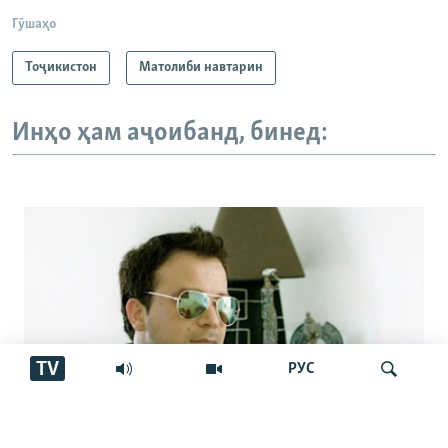
Гӯшаҳо
Тоҷикистон
Матолиби навтарин
Инҳо ҳам аҷоибанд, бинед:
TV
РУС