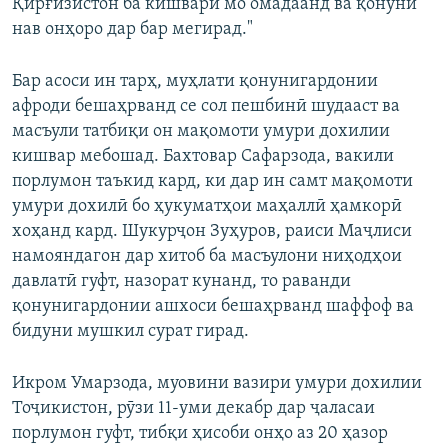
Қирғизистон ба кишвари мо омадаанд ва қонуни
нав онҳоро дар бар мегирад."
Бар асоси ин тарҳ, муҳлати қонунигардонии
афроди бешаҳрванд се сол пешбинӣ шудааст ва
масъули татбиқи он мақомоти умури дохилии
кишвар мебошад. Бахтовар Cафарзода, вакили
порлумон таъкид кард, ки дар ин самт мақомоти
умури дохилӣ бо ҳукуматҳои маҳаллӣ ҳамкорӣ
хоҳанд кард. Шукурҷон Зуҳуров, раиси Маҷлиси
намояндагон дар хитоб ба масъулони ниҳодҳои
давлатӣ гуфт, назорат кунанд, то раванди
қонунигардонии ашхоси бешаҳрванд шаффоф ва
бидуни мушкил сурат гирад.
Икром Умарзода, муовини вазири умури дохилии
Тоҷикистон, рӯзи 11-уми декабр дар ҷаласаи
порлумон гуфт, тибқи ҳисоби онҳо аз 20 ҳазор