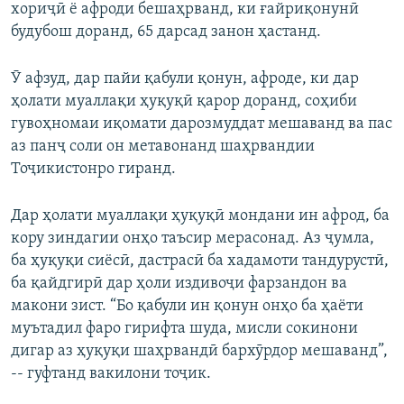
хориҷӣ ё афроди бешаҳрванд, ки ғайриқонунӣ
будубош доранд, 65 дарсад занон ҳастанд.
Ӯ афзуд, дар пайи қабули қонун, афроде, ки дар
ҳолати муаллақи ҳуқуқӣ қарор доранд, соҳиби
гувоҳномаи иқомати дарозмуддат мешаванд ва пас
аз панҷ соли он метавонанд шаҳрвандии
Тоҷикистонро гиранд.
Дар ҳолати муаллақи ҳуқуқӣ мондани ин афрод, ба
кору зиндагии онҳо таъсир мерасонад. Аз ҷумла,
ба ҳуқуқи сиёсӣ, дастрасӣ ба хадамоти тандурустӣ,
ба қайдгирӣ дар ҳоли издивоҷи фарзандон ва
макони зист. “Бо қабули ин қонун онҳо ба ҳаёти
муътадил фаро гирифта шуда, мисли сокинони
дигар аз ҳуқуқи шаҳрвандӣ бархӯрдор мешаванд”,
-- гуфтанд вакилони тоҷик.