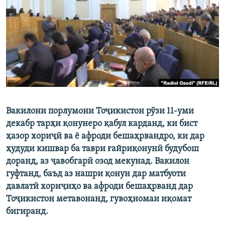
ГУЗОРИШҲОИ РАДИОӢ
Русский
ПАЙГИРӢ КУНЕД
Вакилони порлумони Тоҷикистон рӯзи 11-уми
Ҳамаи сомонаҳои RFE/RL
декабр тарҳи қонунеро қабул карданд, ки бист
ҳазор хориҷӣ ва ё афроди бешаҳрвандро, ки дар
ҳудуди кишвар ба таври ғайриқонунӣ будубош
доранд, аз ҷавобгарӣ озод мекунад. Вакилон
гуфтанд, баъд аз нашри қонун дар матбуоти
давлатӣ хориҷиҳо ва афроди бешаҳрванд дар
Тоҷикистон метавонанд, гувоҳномаи иқомат
бигиранд.