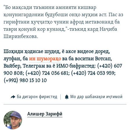
"Бо мақсади таъмини амнияти кишвар
қонунигардонии будубоши онҳо муҳим аст. Пас аз
гирифтани ҳуҷҷатҳо чунин афрод метавонанд ба
таври қонунӣ кор кунанд,"-таъкид кард Наҷиба
Ширинбекова.
Шоҳиди ҳодисае шудед, ё аксе видеое доред,
лутфан, ба
ин шумораҳ
о
ва ба воситаи Вотсап,
Вайбер, Телеграм ва ё ИМО бифристед:
(+420) 607
900 808;
(+420) 724 056 681;
(+420) 724 053 959;
(+992) 980 15 10 10
Ба дигарон фиристед
Мо дар шабакаҳои иҷтимоӣ
Алишер Зарифӣ