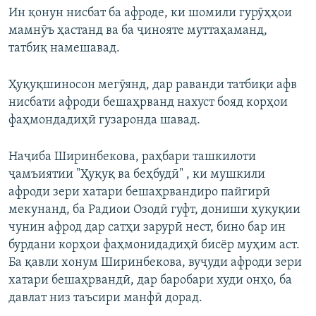
Ин қонун нисбат ба афроде, ки шомили гурӯҳҳои
мамнӯъ ҳастанд ва ба ҷинояте муттаҳаманд,
татбиқ намешавад.
Ҳуқуқшиносон мегӯянд, дар раванди татбиқи афв
нисбати афроди бешаҳрванд нахуст бояд корҳои
фаҳмондадиҳӣ гузаронда шавад.
Наҷиба Ширинбекова, раҳбари ташкилоти
ҷамъиятии "Ҳуқуқ ва беҳбудӣ" , ки мушкили
афроди зери хатари бешаҳрвандиро пайгирӣ
мекунанд, ба Радиои Озодӣ гуфт, дониши ҳуқуқии
чунин афрод дар сатҳи зарурӣ нест, бино бар ин
бурдани корҳои фаҳмонидадиҳӣ бисёр муҳим аст.
Ба қавли хонум Ширинбекова, вуҷуди афроди зери
хатари бешаҳрвандӣ, дар баробари худи онҳо, ба
давлат низ таъсири манфӣ дорад.