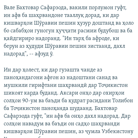
Вале Бахтовар Cафарзода, вакили порлумон гуфт,
ин афв ба шаҳрвандоне тааллуқ дорад, ки дар
кишварҳои Шӯравии пешин ҳузур доштанд ва ҳоло
бо сабабҳои гуногун ҳуҷҷати расмии будубош ва ба
қайдгириро надоранд. "Ин тарҳ ба афроде, ки
берун аз ҳудуди Шӯравии пешин зистаанд, дахл
надорад", -- афзуд ӯ.
Ин дар ҳолест, ки дар гузашта чанде аз
паноҳандагони афғон аз надоштани санад ва
мушкили гирифтани шаҳрвандӣ дар Тоҷикистон
шикоят карда буданд. Аксари онҳо дар охирҳои
солҳои 90-ум ва баъди ба қудрат расидани Толибон
ба Тоҷикистон паноҳанда шудаанд. Бахтовар
Сафарзода гуфт, "ин афв ба онҳо дахл надорад. Дар
солҳои навадум ва баъди он садҳо шаҳрванди
кишварҳои Шӯравии пешин, аз ҷумла Узбекистону