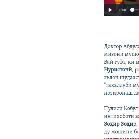
0:00
Доктор Абдул
мизони мушор
Вай гуфт, ки
Нуристонӣ
, 
эълон шудаас
"тақаллуби м
нозиронаш ла
Пулиси Кобул 
интихоботи а
Зоҳир Зоҳир
,
ду мошини бо