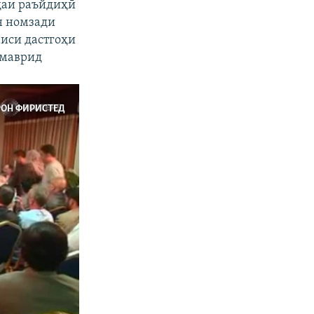
даи раъйдиҳӣ
н номзади
аиси дастгоҳи
 маврид
РОН ФИРИСТЕД