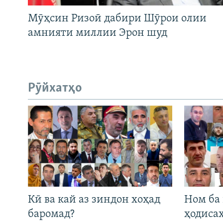
Мӯҳсин Ризоӣ дабири Шӯрои олии
амнияти миллии Эрон шуд
Рӯйхатҳо
Кӣ ва кай аз зиндон хоҳад
Ном ба
баромад?
ҳодиса