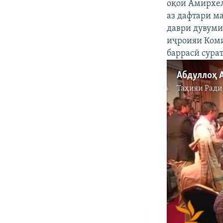
оқои Амирхел
аз дафтари м
даври дувуми
иҷроияи Коми
баррасӣ сура
Таҳияи
Ради