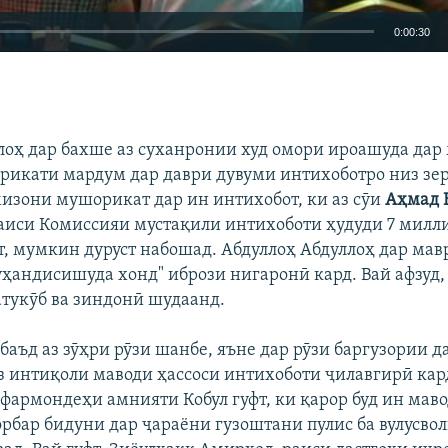
0:00:30
EMBED
БА ДИГАРОН 
лоҳ дар бахше аз суханронии худ омори ироашуда дар
икати мардум дар даври дувуми интихоботро низ зери
 мизони мушорикат дар ин интихобот, ки аз сӯи
Аҳмад 
раиси Комиссияи мустақили интихоботи ҳудуди 7 милл
т, мумкин дуруст набошад. Абдуллоҳ Абдуллоҳ дар мав
уҳандисишуда хонд" ибрози нигаронӣ кард. Вай афзуд, 
тукӯб ва зиндонӣ шудаанд.
баъд аз зӯҳри рӯзи шанбе, яъне дар рӯзи баргузории 
з интиқоли маводи ҳассоси интихоботи ҷилавгирӣ кар
 фармондеҳи амнияти Кобул гуфт, ки қарор буд ин маво
рбар бидуни дар ҷараёни гузоштани пулис ба вулусво