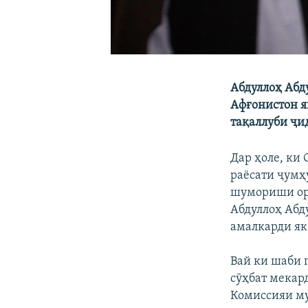
Абдуллоҳ Абд
Афғонистон я
тақаллуби ҷи
Дар ҳоле, ки
раёсати ҷумҳ
шумориши оро
Абдуллоҳ Абду
амалкарди як
Вай ки шаби 
сӯҳбат мекар
Комиссияи му