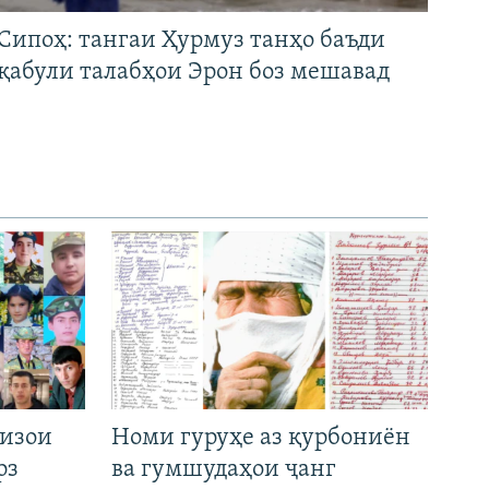
Сипоҳ: тангаи Ҳурмуз танҳо баъди
қабули талабҳои Эрон боз мешавад
низои
Номи гуруҳе аз қурбониён
рз
ва гумшудаҳои ҷанг