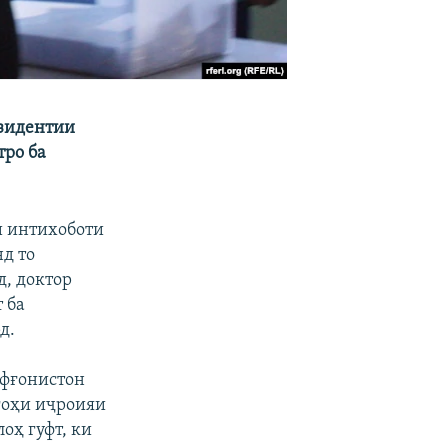
езидентии
тро ба
и интихоботи
нд то
, доктор
 ба
д.
Афғонистон
гоҳи иҷроияи
оҳ гуфт, ки