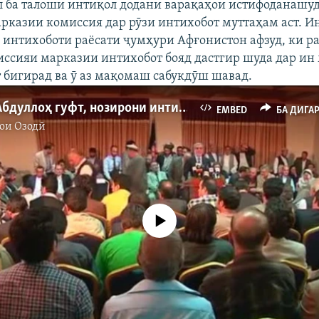
 ба талоши интиқол додани варақаҳои истифоданашу
арказии комиссия дар рӯзи интихобот муттаҳам аст. И
 интихоботи раёсати ҷумҳури Афғонистон афзуд, ки р
ссияи марказии интихобот бояд дастгир шуда дар ин
т бигирад ва ӯ аз мақомаш сабукдӯш шавад.
Абдуллоҳ Абдуллоҳ гуфт, нозирони интихоботии вай латукӯб шудаанд
EMBED
БА ДИГА
ои Озодӣ
Феълан кор намекунад