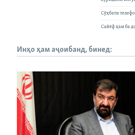
Сӯҳбати телеф
Cайёф ҳам ба д
Инҳо ҳам аҷоибанд, бинед: