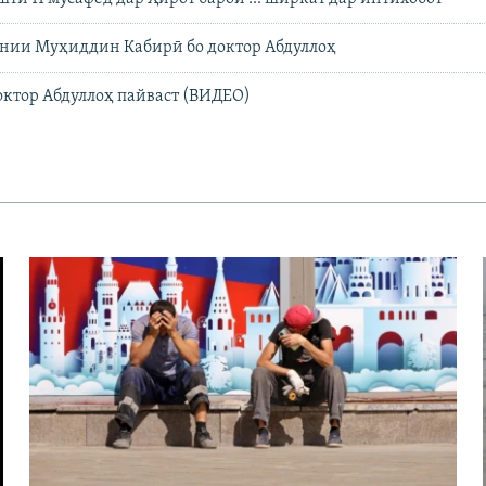
онии Муҳиддин Кабирӣ бо доктор Абдуллоҳ
октор Абдуллоҳ пайваст (ВИДЕО)