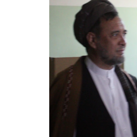
ГУЗОРИШҲОИ РАДИОӢ