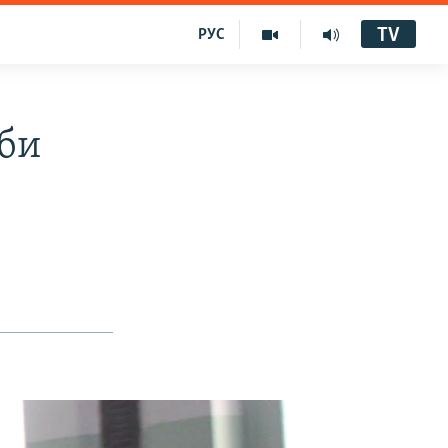
TV
РУС
уби
)