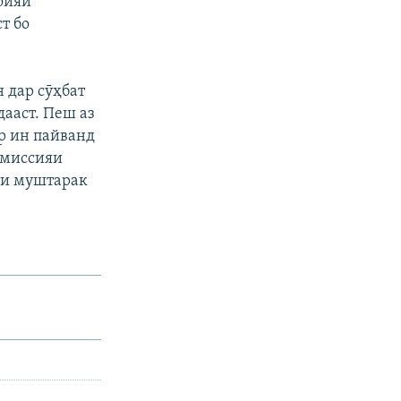
оияи
т бо
 дар сӯҳбат
дааст. Пеш аз
р ин пайванд
омиссияи
ати муштарак