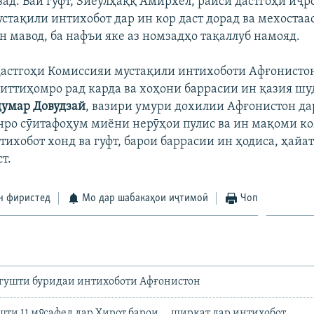
ад. Вай гуфт, Зиёулҳаққ Амирхел, раиси дастгоҳи иҷр
стақили интихобот дар ин кор даст дорад ва мехостаас
н мавод, ба нафъи яке аз номзадҳо тақаллуб намояд.
астгоҳи Комиссияи мустақили интихоботи Афғонистон
 иттиҳомро рад карда ва хоҳони баррасии ин қазия шу
умар Довудзай
, вазири умури дохилии Афғонистон да
онро сӯитафоҳум миёни нерӯҳои пулис ва ин мақоми к
тихобот хонд ва гуфт, барои баррасии ин ҳодиса, ҳай
т.
н фиристед
Мо дар шабакаҳои иҷтимоӣ
Чоп
ангушти буридаи интихоботи Афғонистон
ти 11 мӯсафед дар Ҳирот барои ... ширкат дар интихобот