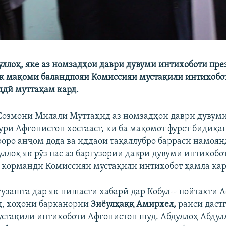
уллоҳ, яке аз номзадҳои даври дувуми интихоботи пр
к мақоми баландпояи Комиссияи мустақили интихобо
ддӣ муттаҳам кард.
 Созмони Милали Муттаҳид аз номзадҳои даври дувум
ури Афғонистон хостааст, ки ба мақомот фурст бидиҳа
ро анҷом дода ва иддаои тақаллубро баррасӣ намоянд
ллоҳ як рӯз пас аз баргузории даври дувуми интихобот
 корманди Комиссияи мустақили интихобот ҳамла кар
гузашта дар як нишасти хабарӣ дар Кобул-- пойтахти 
д, хоҳони барканории
Зиёулҳаққ Амирхел,
раиси даст
стақили интихоботи Афғонистон шуд. Абдуллоҳ Абдулл