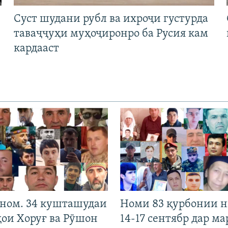
Суст шудани рубл ва ихроҷи густурда
таваҷҷуҳи муҳоҷиронро ба Русия кам
кардааст
 ном. 34 кушташудаи
Номи 83 қурбонии 
ҳои Хоруғ ва Рӯшон
14-17 сентябр дар ма