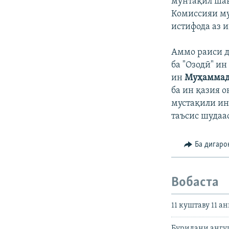
мунтақил шав
Комиссияи му
истифода аз и
Аммо раиси д
ба "Озодӣ" ин
ин
Муҳаммад
ба ин қазия 
мустақили ин
таъсис шудаас
Ба дигаро
Вобаста
11 куштаву 11 
Буридани ангуш