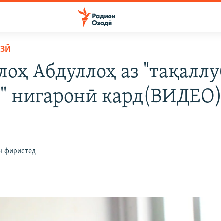
АЗӢ
лоҳ Абдуллоҳ аз "тақалл
" нигаронӣ кард(ВИДЕО
н фиристед