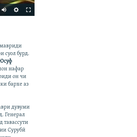
ФИРИСТЕД
 мавриди
 суол бурд.
Юсуф
ион нафар
риди он чи
ки бархе аз
px
бар
даври дувуми
д. Генерал
д тавассути
лии Сурубӣ