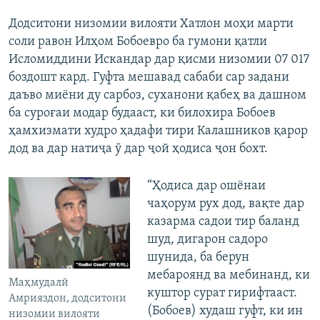
Додситони низомии вилояти Хатлон моҳи марти
соли равон Илҳом Бобоевро ба гумони қатли
Исломиддини Искандар дар қисми низомии 07 017
боздошт кард. Гуфта мешавад сабаби сар задани
даъво миёни ду сарбоз, суханони қабеҳ ва дашном
ба суроғаи модар будааст, ки билохира Бобоев
ҳамхизмати худро ҳадафи тири Калашников қарор
дод ва дар натиҷа ӯ дар ҷой ҳодиса ҷон бохт.
“Ҳодиса дар ошёнаи
чаҳорум рух дод, вақте дар
казарма садои тир баланд
шуд, дигарон садоро
шунида, ба берун
мебароянд ва мебинанд, ки
Маҳмудалӣ
куштор сурат гирифтааст.
Амрияздон, додситони
(Бобоев) худаш гуфт, ки ин
низомии вилояти