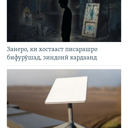
Занеро, ки хостааст писарашро
бифурӯшад, зиндонӣ кардаанд