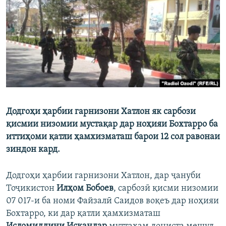
ГУЗОРИШҲОИ РАДИОӢ
Русский
ПАЙГИРӢ КУНЕД
Додгоҳи ҳарбии гарнизони Хатлон як сарбози
Ҳамаи сомонаҳои RFE/RL
қисмии низомии мустақар дар ноҳияи Бохтарро ба
иттиҳоми қатли ҳамхизматаш барои 12 сол равонаи
зиндон кард.
Додгоҳи ҳарбии гарнизони Хатлон, дар ҷануби
Тоҷикистон
Илҳом Бобоев
, сарбозӣ қисми низомии
07 017-и ба номи Файзалӣ Саидов воқеъ дар ноҳияи
Бохтарро, ки дар қатли ҳамхизматаш