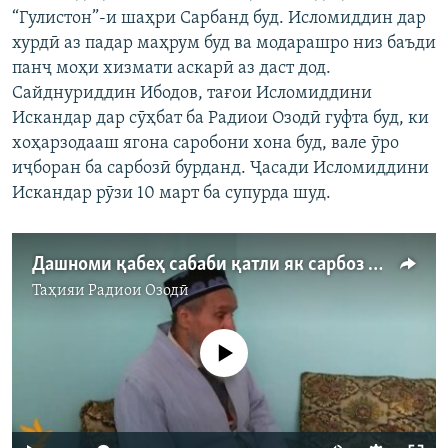
“Гулистон”-и шаҳри Сарбанд буд. Исломиддин дар
хурдӣ аз падар маҳрум буд ва модарашро низ баъди
панҷ моҳи хизмати аскарӣ аз даст дод.
Сайднуриддин Ибодов, тағои Исломиддини
Искандар дар сӯҳбат ба Радиои Озодӣ гуфта буд, ки
хоҳарзодааш ягона саробони хона буд, вале ӯро
иҷборан ба сарбозӣ бурданд. Ҷасади Исломиддини
Искандар рӯзи 10 март ба супурда шуд.
Дашноми қабеҳ сабаби қатли як сарбоз шудааст
Таҳияи
Радиои Озодӣ
Феълан кор намекунад