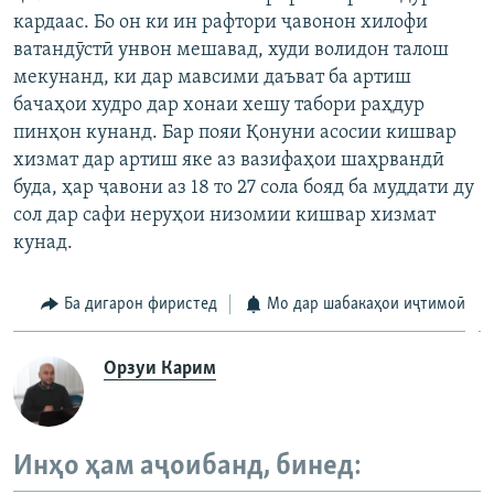
кардаас. Бо он ки ин рафтори ҷавонон хилофи
ватандӯстӣ унвон мешавад, худи волидон талош
мекунанд, ки дар мавсими даъват ба артиш
бачаҳои худро дар хонаи хешу табори раҳдур
пинҳон кунанд. Бар пояи Қонуни асосии кишвар
хизмат дар артиш яке аз вазифаҳои шаҳрвандӣ
буда, ҳар ҷавони аз 18 то 27 сола бояд ба муддати ду
сол дар сафи неруҳои низомии кишвар хизмат
кунад.
Ба дигарон фиристед
Мо дар шабакаҳои иҷтимоӣ
Орзуи Карим
Инҳо ҳам аҷоибанд, бинед: