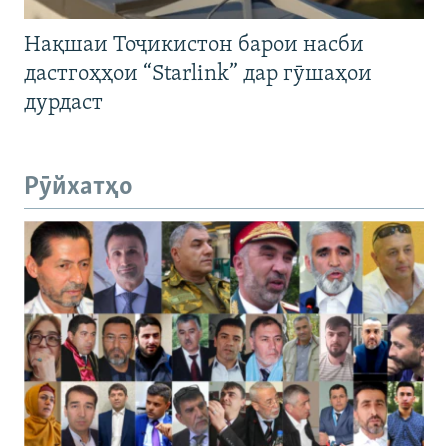
Нақшаи Тоҷикистон барои насби
дастгоҳҳои “Starlink” дар гӯшаҳои
дурдаст
Рӯйхатҳо