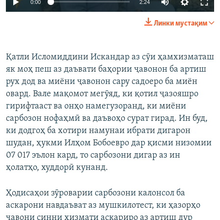
0:00
2:24
Линки мустақим
Қатли Исломиддини Искандар аз сӯи ҳамхизматаш
як моҳ пеш аз даъвати баҳории ҷавонон ба артиш
рух дод ва миёни ҷавонон сару садоеро ба миён
овард. Вале мақомот мегӯяд, ки қотил ҷазояшро
гирифтааст ва онҳо намегузоранд, ки миёни
сарбозон нофаҳмӣ ва даъвоҳо сурат гирад. Ин буд,
ки додгоҳ ба хотири намунаи ибрати дигарон
шудан, ҳукми Илҳом Бобоевро дар қисми низомии
07 017 эълон кард, то сарбозони дигар аз ин
ҳолатҳо, худдорӣ кунанд.
Ҳодисаҳои зӯроварии сарбозони калонсол ба
аскарони навдаъват аз мушкилотест, ки ҳазорҳо
ҷавони синни хизмати аскариро аз артиш дур