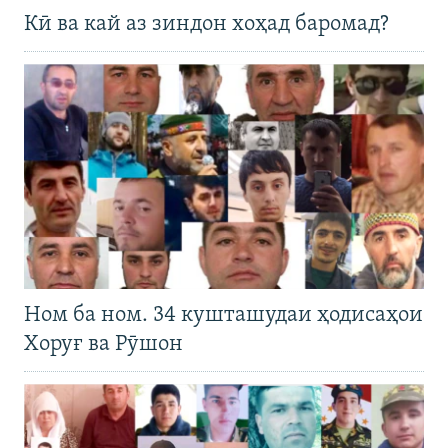
Кӣ ва кай аз зиндон хоҳад баромад?
Ном ба ном. 34 кушташудаи ҳодисаҳои
Хоруғ ва Рӯшон