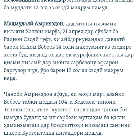
Исломиддини Искандар
муттаҳам дониста мешуд,
ба муддати 12 сол аз озодӣ маҳрум намуд.
Маҳмудалӣ Амрияздон,
додситони низомии
вилояти Хатлон имрӯз, 21 апрел дар сӯҳбат ба
Радиои Озодӣ гуфт, ки айбдоркунандаи давлатӣ
барои Илҳом Бобоев 14 соли маҳрумият аз озодиро
хоста буд, ки додгоҳ дар як мурофиаи сайёр, ки дар
қисми низомӣ дар миёни сарбозону афсарон
баргузор шуд, ӯро барои 12 сол аз озодӣ маҳрум
кард.
Ҷаноби Амрияздон афзуд, ки моҳи март алайҳи
Бобоев тибқи моддаи 104-и Кодекси ҷиноии
Тоҷикистон, яъне "куштор" парвандаи ҷиноӣ боз
намуда буданд ва ин сарбози муттаҳам ба қатли
ҳамхизматаш дар боздоштгоҳи низомаш сангини
шаҳри Қӯрғонтеппа нигаҳдорӣ мешуд.