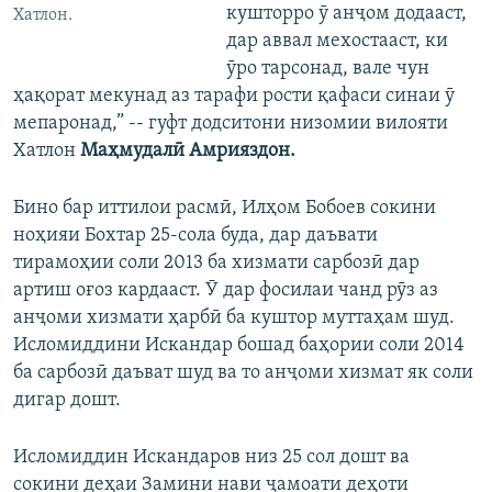
кушторро ӯ анҷом додааст,
Хатлон.
дар аввал мехостааст, ки
ӯро тарсонад, вале чун
ҳақорат мекунад аз тарафи рости қафаси синаи ӯ
мепаронад,” -- гуфт додситони низомии вилояти
Хатлон
Маҳмудалӣ Амрияздон.
Бино бар иттилои расмӣ, Илҳом Бобоев сокини
ноҳияи Бохтар 25-сола буда, дар даъвати
тирамоҳии соли 2013 ба хизмати сарбозӣ дар
артиш оғоз кардааст. Ӯ дар фосилаи чанд рӯз аз
анҷоми хизмати ҳарбӣ ба куштор муттаҳам шуд.
Исломиддини Искандар бошад баҳории соли 2014
ба сарбозӣ даъват шуд ва то анҷоми хизмат як соли
дигар дошт.
Исломиддин Искандаров низ 25 сол дошт ва
сокини деҳаи Замини нави ҷамоати деҳоти