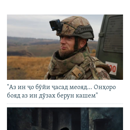
"Аз ин ҷо бӯйи ҷасад меояд… Онҳоро
бояд аз ин дӯзах берун кашем"