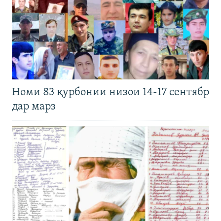
Номи 83 қурбонии низои 14-17 сентябр
дар марз