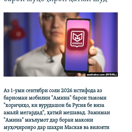
Аз 1-уми сентябри соли 2026 истифода аз
барномаи мобилии "Амина" барои тамоми
"хориҷиҳо, ки вурудашон ба Русия бе виза
амалӣ мегардад", ҳатмӣ мешавад. Замимаи
"Амина" маълумот дар бораи макони
муҳоҷиронро дар шаҳри Маскав ва вилояти