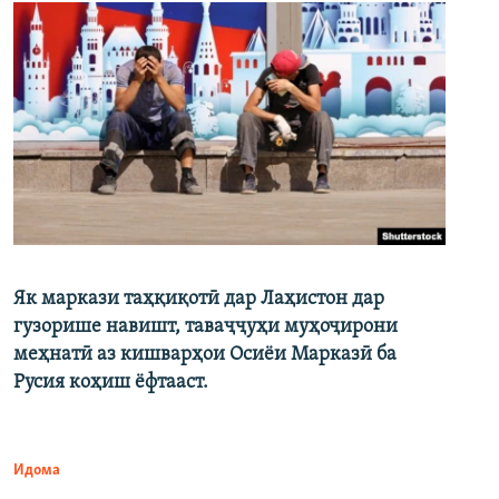
Як маркази таҳқиқотӣ дар Лаҳистон дар
гузорише навишт, таваҷҷуҳи муҳоҷирони
меҳнатӣ аз кишварҳои Осиёи Марказӣ ба
Русия коҳиш ёфтааст.
Идома