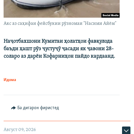
Акс аз саҳифаи фейсбукии рӯзномаи "Насими Айём"
Наҷотбахшони Кумитаи ҳолатҳои фавқулода
баъди ҳашт рӯз ҷустуҷӯ ҷасади як ҷавони 28-
соларо аз дарёи Кофарниҳон пайдо кардаанд.
Идома
Ба дигарон фиристед
Август 09, 2026