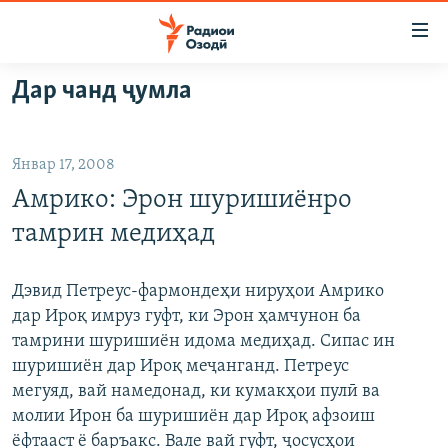
Пайвандҳои
дастрасӣ
Ҷаҳиш
Дар чанд ҷумла
ба
ГӮШАҲО
мояи
ГАПИ ОЗОД
СИЁСАТ
аслӣ
Январ 17, 2008
РӮЗГОРИ МУҲОҶИР
Ҷаҳиш
ИҚТИСОД
Амрико: Эрон шуришиёнро
ба
САЛОМ, ХОҲАР
ҶОМЕА
феҳристи
тамрин медиҳад
ТАҲҚИҚОТ
ҚАЗИЯИ "КРОКУС"
аслӣ
Ҷаҳиш
ҶАНГ ДАР УКРАИНА
ОСИЁИ МАРКАЗӢ
Дэвид Петреус-фармондеҳи нируҳои Амрико
ба
дар Ироқ имруз гуфт, ки Эрон ҳамчунон ба
НАЗАРИ МАРДУМ
ФАРҲАНГ
ҷустор
тамрини шуришиён идома медиҳад. Сипас ин
ЧАНДРАСОНАӢ
МЕҲМОНИ ОЗОДӢ
БЛОГИСТОН
шуришиён дар Ироқ меҷанганд. Петреус
мегуяд, вай намедонад, ки кумакҳои пулӣ ва
РӮЙХАТҲО
ВАРЗИШ
ОЗОДӢ ОНЛАЙН
ВИДЕО
молии Ирон ба шуришиён дар Ироқ афзоиш
КИТОБҲОИ ОЗОДӢ
НИГОРИСТОН
ёфтааст ё баръакс. Вале вай гуфт, ҷосусҳои