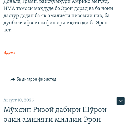
Доналд Трамп, раисҷумҳури Амрико мегӯяд,
ИМА тамоси маҳдуде бо Эрон дорад ва ба ҷойи
дастур додан ба як амалиёти низомии нав, ба
дунболи афзоиши фишори иқтисодӣ ба Эрон
аст.
Идома
Ба дигарон фиристед
Август 10, 2026
Мӯҳсин Ризоӣ дабири Шӯрои
олии амнияти миллии Эрон