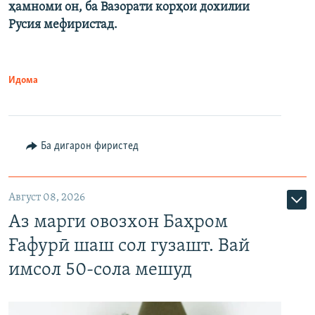
ҳамноми он, ба Вазорати корҳои дохилии
Русия мефиристад.
Идома
Ба дигарон фиристед
Август 08, 2026
Аз марги овозхон Баҳром
Ғафурӣ шаш сол гузашт. Вай
имсол 50-сола мешуд