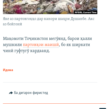
Яке аз партовгоҳҳо дар канори шаҳри Душанбе. Акс
аз бойгонӣ
Мақомоти Тоҷикистон мегӯянд, барои ҳалли
мушкили
партовҳои маишӣ
, бо як ширкати
чинӣ гуфтугӯ кардаанд.
Идома
Ба дигарон фиристед