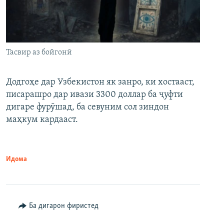
Тасвир аз бойгонӣ
Додгоҳе дар Узбекистон як занро, ки хостааст,
писарашро дар ивази 3300 доллар ба ҷуфти
дигаре фурӯшад, ба севуним сол зиндон
маҳкум кардааст.
Идома
Ба дигарон фиристед