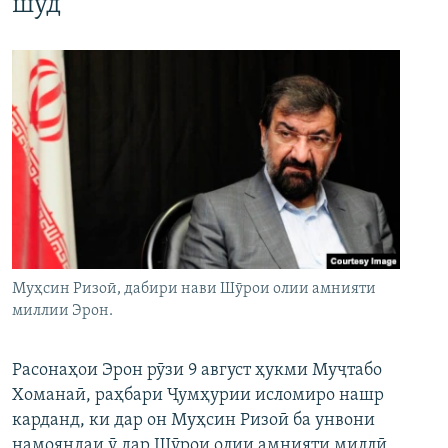
шуд
Муҳсин Ризоӣ, дабири нави Шӯрои олии амнияти
миллии Эрон.
Расонаҳои Эрон рӯзи 9 август ҳукми Муҷтабо
Хоманаӣ, раҳбари Ҷумҳурии исломиро нашр
карданд, ки дар он Муҳсин Ризоӣ ба унвони
намояндаи ӯ дар Шӯрои олии амнияти миллӣ