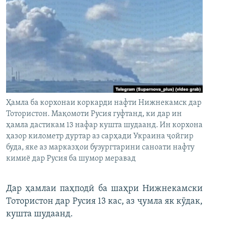
Ҳамла ба корхонаи коркарди нафти Нижнекамск дар
Тотористон. Мақомоти Русия гуфтанд, ки дар ин
ҳамла дастикам 13 нафар кушта шудаанд. Ин корхона
ҳазор километр дуртар аз сарҳади Украина ҷойгир
буда, яке аз марказҳои бузургтарини саноати нафту
кимиё дар Русия ба шумор меравад
Дар ҳамлаи паҳподӣ ба шаҳри Нижнекамски
Тотористон дар Русия 13 кас, аз ҷумла як кӯдак,
кушта шудаанд.