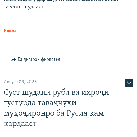
таъйин шудааст.
Идома
Ба дигарон фиристед
Август 09, 2026
Суст шудани рубл ва ихроҷи
густурда таваҷҷуҳи
муҳоҷиронро ба Русия кам
кардааст