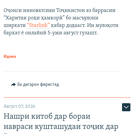
Оҷонси инноватсияи Тоҷикистон аз баррасии
“Харитаи роҳи ҳамкорӣ” бо масъулони
ширкати
“Starlink”
хабар додааст. Ин мулоқоти
бархат ё онлайнӣ 5-уми август гузашт.
Идома
Ба дигарон фиристед
Август 07, 2026
Нашри китоб дар бораи
навраси кушташудаи тоҷик дар