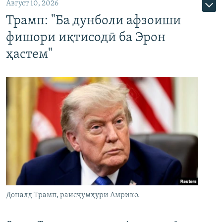
Август 10, 2026
Трамп: "Ба дунболи афзоиши
фишори иқтисодӣ ба Эрон
ҳастем"
Доналд Трамп, раисҷумҳури Амрико.