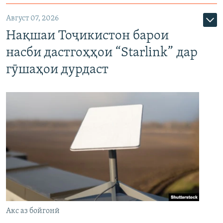
Август 07, 2026
Нақшаи Тоҷикистон барои
насби дастгоҳҳои “Starlink” дар
гӯшаҳои дурдаст
Акс аз бойгонӣ