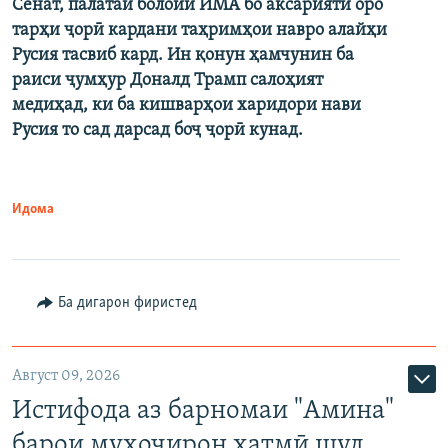
Сенат, палатаи болоии ИМА бо аксарияти оро
тарҳи ҷорӣ кардани таҳримҳои навро алайҳи
Русия тасвиб кард. Ин қонун ҳамчунин ба
раиси ҷумҳур Доналд Трамп салоҳият
медиҳад, ки ба кишварҳои харидори нави
Русия то сад дарсад боҷ ҷорӣ кунад.
Идома
Ба дигарон фиристед
Август 09, 2026
Истифода аз барномаи "Амина"
барои муҳоҷирон ҳатмӣ шуд