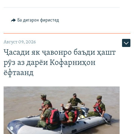
Ба дигарон фиристед
Август 09, 2026
Ҷасади як ҷавонро баъди ҳашт
рӯз аз дарёи Кофарниҳон
ёфтаанд