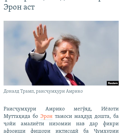
Эрон аст
Доналд Трамп, раисҷумҳури Амрико
Раисҷумҳури Амрико мегӯяд, Иёлоти
Муттаҳида бо
Эрон
тамоси маҳдуд дошта, ба
ҷойи амалиёти низомии нав дар фикри
афзоиши фишори иқтисодӣ ба Ҷумҳурии