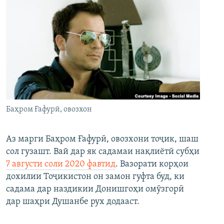
Баҳром Ғафурӣ, овозхон
Аз марги Баҳром Ғафурӣ, овозхони тоҷик, шаш
сол гузашт. Вай дар як садамаи нақлиётӣ субҳи
7 августи соли 2020 фавтид
. Вазорати корҳои
дохилии Тоҷикистон он замон гуфта буд, ки
садама дар наздикии Донишгоҳи омӯзгорӣ
дар шаҳри Душанбе рух додааст.