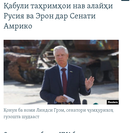
Қабули таҳримҳои нав алайҳи
Русия ва Эрон дар Сенати
Амрико
Қонун ба номи Линдси Грэм, сенатори ҷумҳурихоҳ
гузошта шудааст