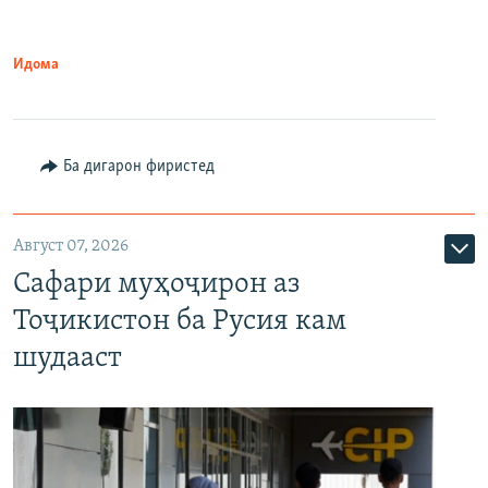
Идома
Ба дигарон фиристед
Август 07, 2026
Сафари муҳоҷирон аз
Тоҷикистон ба Русия кам
шудааст