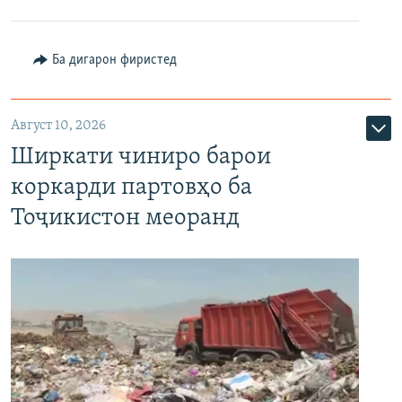
Ба дигарон фиристед
Август 10, 2026
Ширкати чиниро барои
коркарди партовҳо ба
Тоҷикистон меоранд