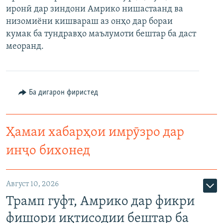
иронӣ дар зиндони Амрико нишастаанд ва
ГУЗОРИШҲОИ РАДИОӢ
Русский
низомиёни кишвараш аз онҳо дар бораи
кумак ба тундравҳо маълумоти бештар ба даст
ПАЙГИРӢ КУНЕД
меоранд.
Ба дигарон фиристед
Ҳамаи сомонаҳои RFE/RL
Ҳамаи хабарҳои имрӯзро дар
инҷо бихонед
Август 10, 2026
Трамп гуфт, Амрико дар фикри
фишори иқтисодии бештар ба