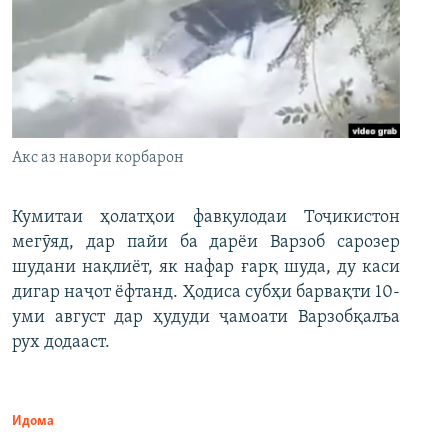
Акс аз навори корбарон
Кумитаи ҳолатҳои фавқулодаи Тоҷикистон
мегӯяд, дар пайи ба дарёи Варзоб сарозер
шудани нақлиёт, як нафар ғарқ шуда, ду каси
дигар наҷот ёфтанд. Ҳодиса субҳи барвақти 10-
уми август дар ҳудуди ҷамоати Варзобқалъа
рух додааст.
Идома