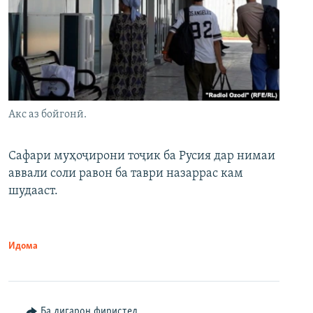
Акс аз бойгонӣ.
Сафари муҳоҷирони тоҷик ба Русия дар нимаи
аввали соли равон ба таври назаррас кам
шудааст.
Идома
Ба дигарон фиристед