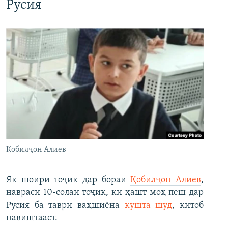
Русия
Қобилҷон Алиев
Як шоири тоҷик дар бораи
Қобилҷон Алиев
,
навраси 10-солаи тоҷик, ки ҳашт моҳ пеш дар
Русия ба таври ваҳшиёна
кушта шуд
, китоб
навиштааст.