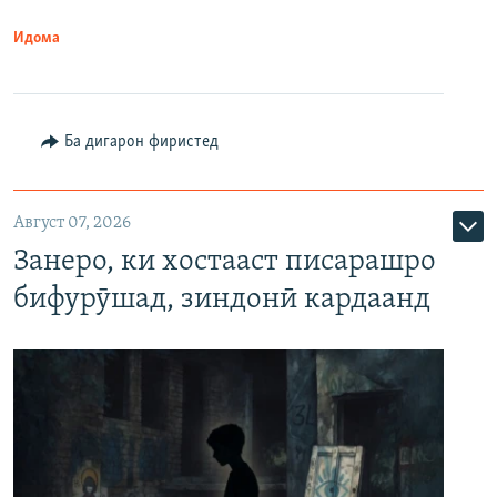
Идома
Ба дигарон фиристед
Август 07, 2026
Занеро, ки хостааст писарашро
бифурӯшад, зиндонӣ кардаанд