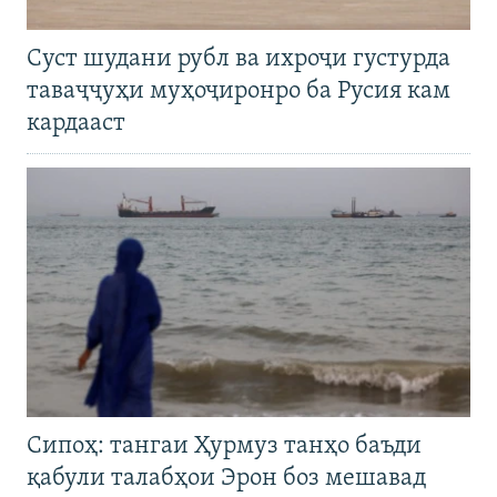
Суст шудани рубл ва ихроҷи густурда
таваҷҷуҳи муҳоҷиронро ба Русия кам
кардааст
Сипоҳ: тангаи Ҳурмуз танҳо баъди
қабули талабҳои Эрон боз мешавад