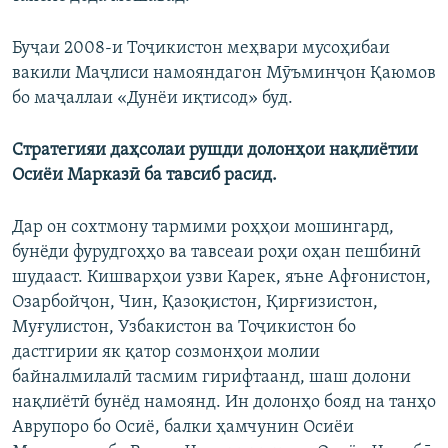
Буҷаи 2008-и Тоҷикистон меҳвари мусоҳибаи
вакили Маҷлиси намояндагон Мӯъминҷон Қаюмов
бо маҷаллаи «Дунёи иқтисод» буд.
Стратегияи даҳсолаи рушди долонҳои нақлиётии
Осиёи Марказӣ ба тавсиб расид.
Дар он сохтмону тармими роҳҳои мошингард,
бунёди фурудгоҳҳо ва тавсеаи роҳи оҳан пешбинӣ
шудааст. Кишварҳои узви Карек, яъне Афғонистон,
Озарбойҷон, Чин, Қазоқистон, Қирғизистон,
Муғулистон, Узбакистон ва Тоҷикистон бо
дастгирии як қатор созмонҳои молии
байналмилалӣ тасмим гирифтаанд, шаш долони
нақлиётӣ бунёд намоянд. Ин долонҳо бояд на танҳо
Аврупоро бо Осиё, балки ҳамчунин Осиёи