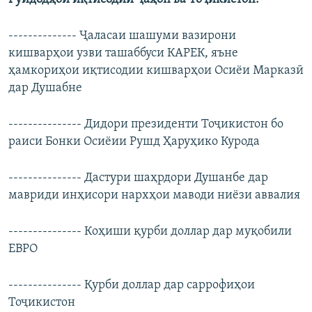
ГУЗОРИШҲОИ РАДИОӢ
Русский
-------------- Ҷаласаи шашуми вазирони
кишварҳои узви ташаббуси КАРЕК, яъне
ПАЙГИРӢ КУНЕД
ҳамкориҳои иқтисодии кишварҳои Осиёи Марказӣ
дар Душабне
--------------- Дидори президенти Тоҷикистон бо
раиси Бонки Осиёии Рушд Ҳаруҳико Курода
Ҳамаи сомонаҳои RFE/RL
--------------- Дастури шаҳрдори Душанбе дар
мавриди инҳисори нархҳои маводи ниёзи аввалия
--------------- Коҳиши қурби доллар дар муқобили
ЕВРО
--------------- Қурби доллар дар саррофиҳои
Тоҷикистон