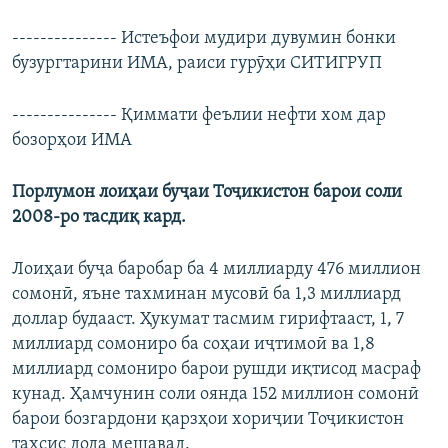
--------------- Истеъфои мудири дувумин бонки
бузургтарини ИМА, раиси гурӯҳи СИТИГРУП
--------------- Қиммати феълии нефти хом дар
бозорҳои ИМА
Порлумон лоиҳаи буҷаи Тоҷикистон барои соли
2008-ро тасдиқ кард.
Лоиҳаи буҷа баробар ба 4 миллиарду 476 миллион
сомонӣ, яъне тахминан мусовӣ ба 1,3 миллиард
доллар будааст. Ҳукумат тасмим гирифтааст, 1, 7
миллиард сомониро ба соҳаи иҷтимоӣ ва 1,8
миллиард сомониро барои рушди иқтисод масраф
кунад. Ҳамчунин соли оянда 152 миллион сомонӣ
барои бозгардони қарзҳои хориҷии Тоҷикистон
тахсис дода мешавад.