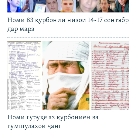
Номи 83 қурбонии низои 14-17 сентябр
дар марз
Номи гуруҳе аз қурбониён ва
гумшудаҳои ҷанг