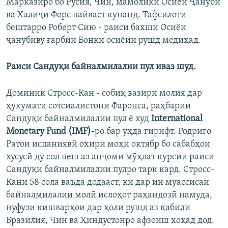
Марказиро бо Русия, Чин, мамолики Осиёи Ҷанубӣ
ва Халиҷи Форс пайваст кунанд. Тафсилоти
бештарро Роберт Сию - раиси бахши Осиёи
ҷанубиву ғарбии Бонки осиёии рушд медиҳад.
Раиси Сандуқи байналмилалии пул иваз шуд.
Доминик Стросс-Кан - собиқ вазири молия дар
ҳукумати сотсиалистони Фаронса, раҳбарии
Сандуқи байналмилалии пул ё худ
International
Monetary
Fund
(
IMF
)-
ро бар ӯҳда гирифт. Родриго
Ратои испаниявӣ охири моҳи октябр бо сабабҳои
хусусӣ ду сол пеш аз анҷоми мӯҳлат курсии раиси
Сандуқи байналмилалии пулро тарк кард. Стросс-
Кани 58 сола ваъда додааст, ки дар ин муассисаи
байналмилалии молӣ ислоҳот раҳандозӣ намуда,
нуфузи кишварҳои дар ҳоли рушд аз қабили
Бразилия, Чин ва Ҳиндустонро афзоиш хоҳад дод.