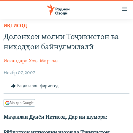
Пайвандҳои
дастрасӣ
Ҷаҳиш
ИҚТИСОД
ба
ГӮШАҲО
Долонҳои молии Тоҷикистон ва
мояи
ГАПИ ОЗОД
СИЁСАТ
аслӣ
ниҳодҳои байнулмилалӣ
РӮЗГОРИ МУҲОҶИР
Ҷаҳиш
ИҚТИСОД
ба
Искандари Хоҷа Мирзода
САЛОМ, ХОҲАР
ҶОМЕА
феҳристи
Ноябр 07, 2007
ТАҲҚИҚОТ
ҚАЗИЯИ "КРОКУС"
аслӣ
Ҷаҳиш
ҶАНГ ДАР УКРАИНА
ОСИЁИ МАРКАЗӢ
Ба дигарон фиристед
ба
НАЗАРИ МАРДУМ
ФАРҲАНГ
ҷустор
Мо дар Google
ЧАНДРАСОНАӢ
МЕҲМОНИ ОЗОДӢ
БЛОГИСТОН
РӮЙХАТҲО
Маҷаллаи Дунёи Иқтисод. Дар ин шумора:
ВАРЗИШ
ОЗОДӢ ОНЛАЙН
ВИДЕО
КИТОБҲОИ ОЗОДӢ
НИГОРИСТОН
Рӯйдодҳои иқтисодии ҷаҳон ва Тоҷикистон: