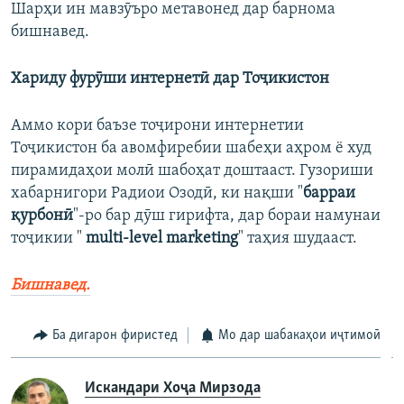
Шарҳи ин мавзӯъро метавонед дар барнома
бишнавед.
Хариду фурӯши интернетӣ дар Тоҷикистон
Аммо кори баъзе тоҷирони интернетии
Тоҷикистон ба авомфиребии шабеҳи аҳром ё худ
пирамидаҳои молӣ шабоҳат доштааст. Гузориши
хабарнигори Радиои Озодӣ, ки нақши "
барраи
қурбонӣ
"-ро бар дӯш гирифта, дар бораи намунаи
тоҷикии "
multi
-
level
marketing
" таҳия шудааст.
Бишнавед.
Ба дигарон фиристед
Мо дар шабакаҳои иҷтимоӣ
Искандари Хоҷа Мирзода