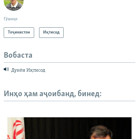
Гӯшаҳо
Тоҷикистон
Иқтисод
Вобаста
Дунёи Иқтисод
Инҳо ҳам аҷоибанд, бинед: