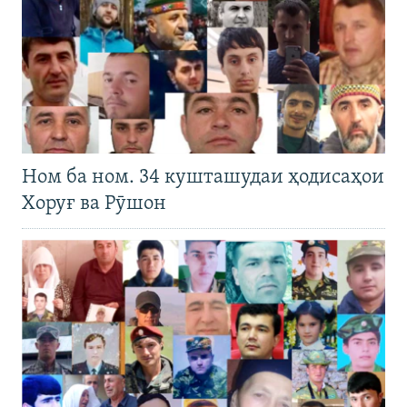
Ном ба ном. 34 кушташудаи ҳодисаҳои
Хоруғ ва Рӯшон