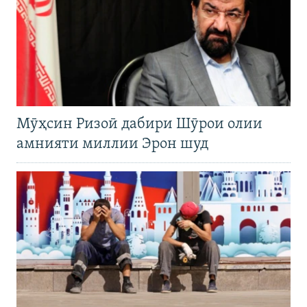
Мӯҳсин Ризоӣ дабири Шӯрои олии
амнияти миллии Эрон шуд