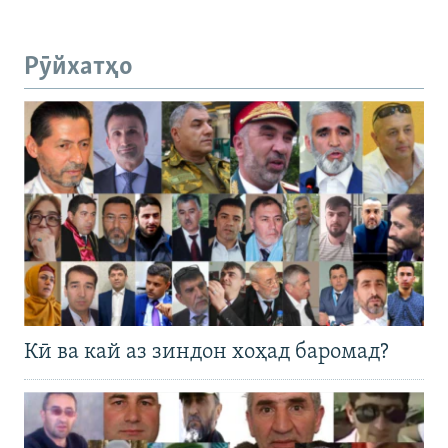
Рӯйхатҳо
Кӣ ва кай аз зиндон хоҳад баромад?